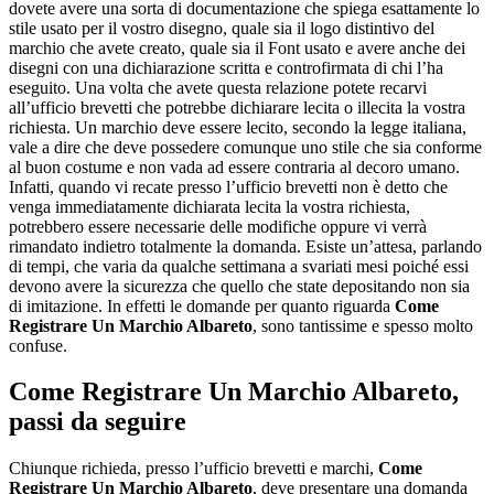
dovete avere una sorta di documentazione che spiega esattamente lo
stile usato per il vostro disegno, quale sia il logo distintivo del
marchio che avete creato, quale sia il Font usato e avere anche dei
disegni con una dichiarazione scritta e controfirmata di chi l’ha
eseguito. Una volta che avete questa relazione potete recarvi
all’ufficio brevetti che potrebbe dichiarare lecita o illecita la vostra
richiesta. Un marchio deve essere lecito, secondo la legge italiana,
vale a dire che deve possedere comunque uno stile che sia conforme
al buon costume e non vada ad essere contraria al decoro umano.
Infatti, quando vi recate presso l’ufficio brevetti non è detto che
venga immediatamente dichiarata lecita la vostra richiesta,
potrebbero essere necessarie delle modifiche oppure vi verrà
rimandato indietro totalmente la domanda. Esiste un’attesa, parlando
di tempi, che varia da qualche settimana a svariati mesi poiché essi
devono avere la sicurezza che quello che state depositando non sia
di imitazione. In effetti le domande per quanto riguarda
Come
Registrare Un Marchio Albareto
, sono tantissime e spesso molto
confuse.
Come Registrare Un Marchio Albareto
,
passi da seguire
Chiunque richieda, presso l’ufficio brevetti e marchi,
Come
Registrare Un Marchio Albareto
, deve presentare una domanda