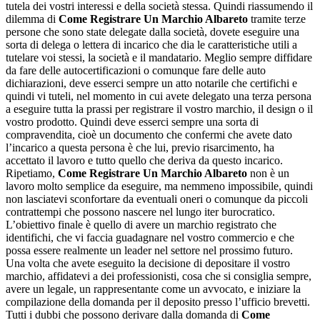
tutela dei vostri interessi e della società stessa. Quindi riassumendo il
dilemma di
Come Registrare Un Marchio Albareto
tramite terze
persone che sono state delegate dalla società, dovete eseguire una
sorta di delega o lettera di incarico che dia le caratteristiche utili a
tutelare voi stessi, la società e il mandatario. Meglio sempre diffidare
da fare delle autocertificazioni o comunque fare delle auto
dichiarazioni, deve esserci sempre un atto notarile che certifichi e
quindi vi tuteli, nel momento in cui avete delegato una terza persona
a eseguire tutta la prassi per registrare il vostro marchio, il design o il
vostro prodotto. Quindi deve esserci sempre una sorta di
compravendita, cioè un documento che confermi che avete dato
l’incarico a questa persona è che lui, previo risarcimento, ha
accettato il lavoro e tutto quello che deriva da questo incarico.
Ripetiamo,
Come Registrare Un Marchio Albareto
non è un
lavoro molto semplice da eseguire, ma nemmeno impossibile, quindi
non lasciatevi sconfortare da eventuali oneri o comunque da piccoli
contrattempi che possono nascere nel lungo iter burocratico.
L’obiettivo finale è quello di avere un marchio registrato che
identifichi, che vi faccia guadagnare nel vostro commercio e che
possa essere realmente un leader nel settore nel prossimo futuro.
Una volta che avete eseguito la decisione di depositare il vostro
marchio, affidatevi a dei professionisti, cosa che si consiglia sempre,
avere un legale, un rappresentante come un avvocato, e iniziare la
compilazione della domanda per il deposito presso l’ufficio brevetti.
Tutti i dubbi che possono derivare dalla domanda di
Come