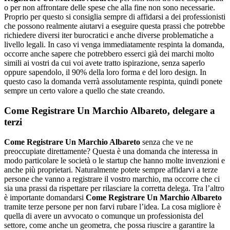
o per non affrontare delle spese che alla fine non sono necessarie.
Proprio per questo si consiglia sempre di affidarsi a dei professionisti
che possono realmente aiutarvi a eseguire questa prassi che potrebbe
richiedere diversi iter burocratici e anche diverse problematiche a
livello legali. In caso vi venga immediatamente respinta la domanda,
occorre anche sapere che potrebbero esserci già dei marchi molto
simili ai vostri da cui voi avete tratto ispirazione, senza saperlo
oppure sapendolo, il 90% della loro forma e del loro design. In
questo caso la domanda verrà assolutamente respinta, quindi ponete
sempre un certo valore a quello che state creando.
Come Registrare Un Marchio Albareto
, delegare a
terzi
Come Registrare Un Marchio Albareto
senza che ve ne
preoccupiate direttamente? Questa è una domanda che interessa in
modo particolare le società o le startup che hanno molte invenzioni e
anche più proprietari. Naturalmente potete sempre affidarvi a terze
persone che vanno a registrare il vostro marchio, ma occorre che ci
sia una prassi da rispettare per rilasciare la corretta delega. Tra l’altro
è importante domandarsi
Come Registrare Un Marchio Albareto
tramite terze persone per non farvi rubare l’idea. La cosa migliore è
quella di avere un avvocato o comunque un professionista del
settore, come anche un geometra, che possa riuscire a garantire la