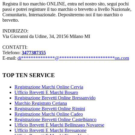
Registra il tuo marchio ONLINE, entra nel nostro sito, segui pochi
passi e potrei registrare il tuo marchio o brevetto a livello Nazionale,
Comunitario, Internazionale. Depositeremo noi il tuo marchio o
brevetto.
INDIRIZZO:
Via Giovanni da Udine, 34, 20156 Milano MI
CONTATTI:
Telefono:
3477387355
E-mail:
di
**************
@
***********************
on.com
TOP TEN SERVICE
Registrazione Marchi Online Cervia
Ufficio Brevetti E Marchi Bosaro
Registrazione Brevetti Online Bressanvido
Marchio Registrato Ceriana
Registrazione Brevetti Online Rimini
Registrazione Marchi Online Cadeo
Registrazione Brevetti Online Castelbianco
Ufficio Brevetti E Marchi Bellinzago Novarese
Ufficio Brevetti E Marchi Bressanone