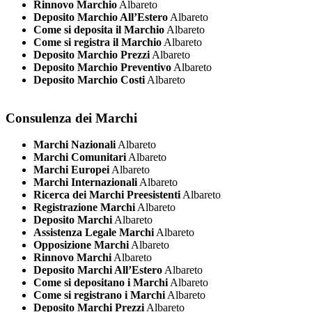
Rinnovo Marchio
Albareto
Deposito Marchio All’Estero
Albareto
Come si deposita il Marchio
Albareto
Come si registra il Marchio
Albareto
Deposito Marchio Prezzi
Albareto
Deposito Marchio Preventivo
Albareto
Deposito Marchio Costi
Albareto
Consulenza dei Marchi
Marchi Nazionali
Albareto
Marchi Comunitari
Albareto
Marchi Europei
Albareto
Marchi Internazionali
Albareto
Ricerca dei Marchi Preesistenti
Albareto
Registrazione Marchi
Albareto
Deposito Marchi
Albareto
Assistenza Legale Marchi
Albareto
Opposizione Marchi
Albareto
Rinnovo Marchi
Albareto
Deposito Marchi All’Estero
Albareto
Come si depositano i Marchi
Albareto
Come si registrano i Marchi
Albareto
Deposito Marchi Prezzi
Albareto