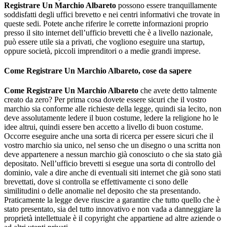
Registrare Un Marchio Albareto
possono essere tranquillamente
soddisfatti degli uffici brevetto e nei centri informativi che trovate in
queste sedi. Potete anche riferire le corrette informazioni proprio
presso il sito internet dell’ufficio brevetti che è a livello nazionale,
può essere utile sia a privati, che vogliono eseguire una startup,
oppure società, piccoli imprenditori o a medie grandi imprese.
Come Registrare Un Marchio Albareto
, cose da sapere
Come Registrare Un Marchio Albareto
che avete detto talmente
creato da zero? Per prima cosa dovete essere sicuri che il vostro
marchio sia conforme alle richieste della legge, quindi sia lecito, non
deve assolutamente ledere il buon costume, ledere la religione ho le
idee altrui, quindi essere ben accetto a livello di buon costume.
Occorre eseguire anche una sorta di ricerca per essere sicuri che il
vostro marchio sia unico, nel senso che un disegno o una scritta non
deve appartenere a nessun marchio già conosciuto o che sia stato già
depositato. Nell’ufficio brevetti si esegue una sorta di controllo del
dominio, vale a dire anche di eventuali siti internet che già sono stati
brevettati, dove si controlla se effettivamente ci sono delle
similitudini o delle anomalie nel deposito che sta presentando.
Praticamente la legge deve riuscire a garantire che tutto quello che è
stato presentato, sia del tutto innovativo e non vada a danneggiare la
proprietà intellettuale è il copyright che appartiene ad altre aziende o