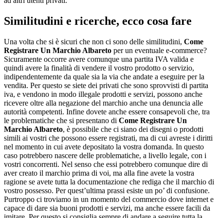
ad altri utenti privati.
Similitudini e ricerche, ecco cosa fare
Una volta che si è sicuri che non ci sono delle similitudini,
Come
Registrare Un Marchio Albareto
per un eventuale e-commerce?
Sicuramente occorre avere comunque una partita IVA valida e
quindi avere la finalità di vendere il vostro prodotto o servizio,
indipendentemente da quale sia la via che andate a eseguire per la
vendita. Per questo se siete dei privati che sono sprovvisti di partita
iva, e vendono in modo illegale prodotti e servizi, possono anche
ricevere oltre alla negazione del marchio anche una denuncia alle
autorità competenti. Infine dovete anche essere consapevoli che, tra
le problematiche che si presentano di
Come Registrare Un
Marchio Albareto
, è possibile che ci siano dei disegni o prodotti
simili ai vostri che possono essere registrati, ma di cui avreste i diritti
nel momento in cui avete depositato la vostra domanda. In questo
caso potrebbero nascere delle problematiche, a livello legale, con i
vostri concorrenti. Nel senso che essi potrebbero comunque dire di
aver creato il marchio prima di voi, ma alla fine avete la vostra
ragione se avete tutta la documentazione che rediga che il marchio di
vostro possesso. Per quest’ultima prassi esiste un po’ di confusione.
Purtroppo ci troviamo in un momento del commercio dove internet e
capace di dare sia buoni prodotti e servizi, ma anche essere facili da
imitare. Per questo si consiglia sempre di andare a seguire tutta la