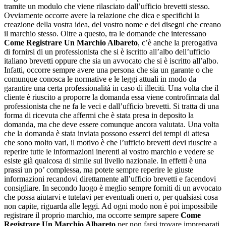
tramite un modulo che viene rilasciato dall’ufficio brevetti stesso.
Ovviamente occorre avere la relazione che dica e specifichi la
creazione della vostra idea, del vostro nome e dei disegni che creano
il marchio stesso. Oltre a questo, tra le domande che interessano
Come Registrare Un Marchio Albareto
, c’è anche la prerogativa
di fornirsi di un professionista che si è iscritto all’albo dell’ufficio
italiano brevetti oppure che sia un avvocato che si è iscritto all’albo.
Infatti, occorre sempre avere una persona che sia un garante o che
comunque conosca le normative e le leggi attuali in modo da
garantire una certa professionalità in caso di illeciti. Una volta che il
cliente è riuscito a proporre la domanda essa viene controfirmata dal
professionista che ne fa le veci e dall’ufficio brevetti. Si tratta di una
forma di ricevuta che affermi che è stata presa in deposito la
domanda, ma che deve essere comunque ancora valutata. Una volta
che la domanda è stata inviata possono esserci dei tempi di attesa
che sono molto vari, il motivo è che l’ufficio brevetti devi riuscire a
reperire tutte le informazioni inerenti al vostro marchio e vedere se
esiste già qualcosa di simile sul livello nazionale. In effetti è una
prassi un po’ complessa, ma potete sempre reperire le giuste
informazioni recandovi direttamente all’ufficio brevetti e facendovi
consigliare. In secondo luogo è meglio sempre forniti di un avvocato
che possa aiutarvi e tutelavi per eventuali oneri o, per qualsiasi cosa
non capite, riguarda alle leggi. Ad ogni modo non è poi impossibile
registrare il proprio marchio, ma occorre sempre sapere
Come
Registrare Un Marchio Albareto
per non farsi trovare impreparati