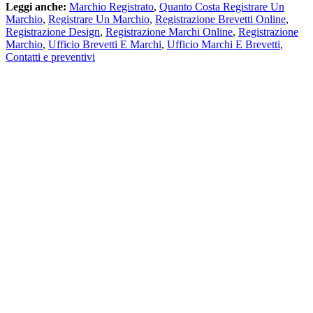
Leggi anche:
Marchio Registrato
,
Quanto Costa Registrare Un
Marchio
,
Registrare Un Marchio
,
Registrazione Brevetti Online
,
Registrazione Design
,
Registrazione Marchi Online
,
Registrazione
Marchio
,
Ufficio Brevetti E Marchi
,
Ufficio Marchi E Brevetti
,
Contatti e preventivi