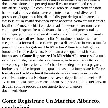
documentazione utile per registrare il vostro marchio ed essere
tutelati dalla legge. Se comunque ci sono delle imitazioni che non
hanno mai è provveduto a avere la tutela legale, voi diverrete i
possessori di quel marchio, di quel disegno design nel momento
stesso in cui la vostra domanda viene accettata. Sono cavilli tecnici e
legali che è meglio chiarire insieme ad un avvocato per non avere
comunque le spese che ne derivano sia per gli atti processuali o
comunque per le spese di un deposito che alla fine verrà dichiarato,
in seconda fase di revisione, lecito. Naturalmente potete sempre
eseguire una forma di auto ricerca prima di prendere in carico tutta la
prassi di
Come Registrare Un Marchio Albareto
e tutti gli iter
burocratici che ne derivano. Ricordiamo che quando si inizia a
interessarsi a
Come Registrare Un Marchio Albareto
esso ha una
validità annuale, decennale o ventennale, in base al prodotto o allo
stile e design che avete usato, è che ci sono degli oneri da pagare.
Inoltre cosa molto importante, quando passate a interessare le
Come
Registrare Un Marchio Albareto
dovete sapere che esso vale
esclusivamente della Nazione dove avete depositato il brevetto. Per
avere una tutela estera occorre informarvi presso l’ufficio dei brevetti
di quali sono le procedure per questo tipo di ulteriore
documentazione.
Come Registrare Un Marchio Albareto
,
conclusioni