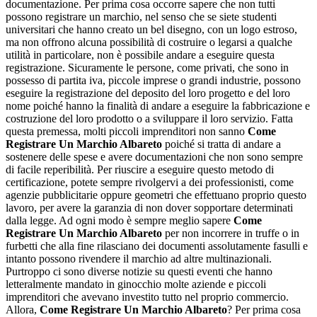
documentazione. Per prima cosa occorre sapere che non tutti
possono registrare un marchio, nel senso che se siete studenti
universitari che hanno creato un bel disegno, con un logo estroso,
ma non offrono alcuna possibilità di costruire o legarsi a qualche
utilità in particolare, non è possibile andare a eseguire questa
registrazione. Sicuramente le persone, come privati, che sono in
possesso di partita iva, piccole imprese o grandi industrie, possono
eseguire la registrazione del deposito del loro progetto e del loro
nome poiché hanno la finalità di andare a eseguire la fabbricazione e
costruzione del loro prodotto o a sviluppare il loro servizio. Fatta
questa premessa, molti piccoli imprenditori non sanno
Come
Registrare Un Marchio Albareto
poiché si tratta di andare a
sostenere delle spese e avere documentazioni che non sono sempre
di facile reperibilità. Per riuscire a eseguire questo metodo di
certificazione, potete sempre rivolgervi a dei professionisti, come
agenzie pubblicitarie oppure geometri che effettuano proprio questo
lavoro, per avere la garanzia di non dover sopportare determinati
dalla legge. Ad ogni modo è sempre meglio sapere
Come
Registrare Un Marchio Albareto
per non incorrere in truffe o in
furbetti che alla fine rilasciano dei documenti assolutamente fasulli e
intanto possono rivendere il marchio ad altre multinazionali.
Purtroppo ci sono diverse notizie su questi eventi che hanno
letteralmente mandato in ginocchio molte aziende e piccoli
imprenditori che avevano investito tutto nel proprio commercio.
Allora,
Come Registrare Un Marchio Albareto
? Per prima cosa