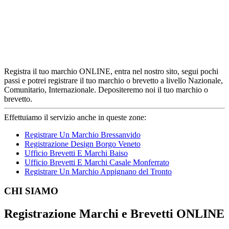
Registra il tuo marchio ONLINE, entra nel nostro sito, segui pochi
passi e potrei registrare il tuo marchio o brevetto a livello Nazionale,
Comunitario, Internazionale. Depositeremo noi il tuo marchio o
brevetto.
Effettuiamo il servizio anche in queste zone:
Registrare Un Marchio Bressanvido
Registrazione Design Borgo Veneto
Ufficio Brevetti E Marchi Baiso
Ufficio Brevetti E Marchi Casale Monferrato
Registrare Un Marchio Appignano del Tronto
Footer
CHI SIAMO
Registrazione Marchi e Brevetti ONLINE