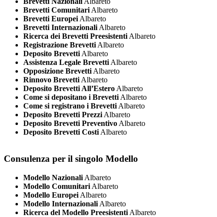
Brevetti Nazionali
Albareto
Brevetti Comunitari
Albareto
Brevetti Europei
Albareto
Brevetti Internazionali
Albareto
Ricerca dei Brevetti Preesistenti
Albareto
Registrazione Brevetti
Albareto
Deposito Brevetti
Albareto
Assistenza Legale Brevetti
Albareto
Opposizione Brevetti
Albareto
Rinnovo Brevetti
Albareto
Deposito Brevetti All’Estero
Albareto
Come si depositano i Brevetti
Albareto
Come si registrano i Brevetti
Albareto
Deposito Brevetti Prezzi
Albareto
Deposito Brevetti Preventivo
Albareto
Deposito Brevetti Costi
Albareto
Consulenza per il singolo Modello
Modello Nazionali
Albareto
Modello Comunitari
Albareto
Modello Europei
Albareto
Modello Internazionali
Albareto
Ricerca del Modello Preesistenti
Albareto