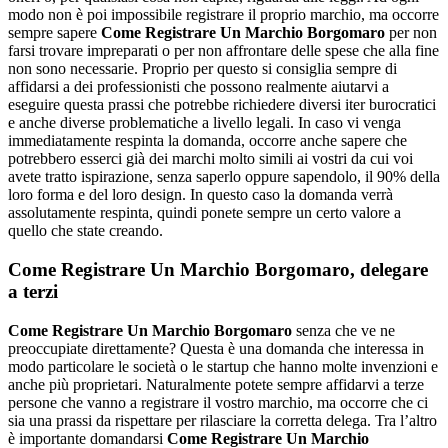
modo non è poi impossibile registrare il proprio marchio, ma occorre
sempre sapere
Come Registrare Un Marchio Borgomaro
per non
farsi trovare impreparati o per non affrontare delle spese che alla fine
non sono necessarie. Proprio per questo si consiglia sempre di
affidarsi a dei professionisti che possono realmente aiutarvi a
eseguire questa prassi che potrebbe richiedere diversi iter burocratici
e anche diverse problematiche a livello legali. In caso vi venga
immediatamente respinta la domanda, occorre anche sapere che
potrebbero esserci già dei marchi molto simili ai vostri da cui voi
avete tratto ispirazione, senza saperlo oppure sapendolo, il 90% della
loro forma e del loro design. In questo caso la domanda verrà
assolutamente respinta, quindi ponete sempre un certo valore a
quello che state creando.
Come Registrare Un Marchio Borgomaro
, delegare
a terzi
Come Registrare Un Marchio Borgomaro
senza che ve ne
preoccupiate direttamente? Questa è una domanda che interessa in
modo particolare le società o le startup che hanno molte invenzioni e
anche più proprietari. Naturalmente potete sempre affidarvi a terze
persone che vanno a registrare il vostro marchio, ma occorre che ci
sia una prassi da rispettare per rilasciare la corretta delega. Tra l’altro
è importante domandarsi
Come Registrare Un Marchio