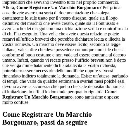
imprenditori che avevano investito tutto nel proprio commercio.
Allora,
Come Registrare Un Marchio Borgomaro
? Per prima
cosa dovete avere una sorta di documentazione che spiega
esattamente lo stile usato per il vostro disegno, quale sia il logo
distintivo del marchio che avete creato, quale sia il Font usato e
avere anche dei disegni con una dichiarazione scritta e controfirmata
di chi l’ha eseguito. Una volta che avete questa relazione potete
recarvi all’ufficio brevetti che potrebbe dichiarare lecita o illecita la
vostra richiesta. Un marchio deve essere lecito, secondo la legge
italiana, vale a dire che deve possedere comunque uno stile che sia
conforme al buon costume e non vada ad essere contraria al decoro
umano. Infatti, quando vi recate presso l’ufficio brevetti non è detto
che venga immediatamente dichiarata lecita la vostra richiesta,
potrebbero essere necessarie delle modifiche oppure vi verrà
rimandato indietro totalmente la domanda. Esiste un’attesa, parlando
di tempi, che varia da qualche settimana a svariati mesi poiché essi
devono avere la sicurezza che quello che state depositando non sia
di imitazione. In effetti le domande per quanto riguarda
Come
Registrare Un Marchio Borgomaro
, sono tantissime e spesso
molto confuse.
Come Registrare Un Marchio
Borgomaro
, passi da seguire