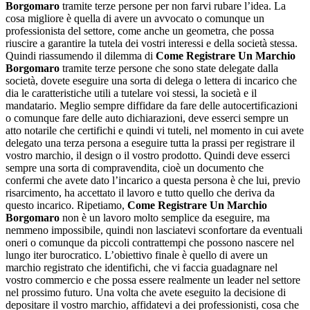
Borgomaro
tramite terze persone per non farvi rubare l’idea. La
cosa migliore è quella di avere un avvocato o comunque un
professionista del settore, come anche un geometra, che possa
riuscire a garantire la tutela dei vostri interessi e della società stessa.
Quindi riassumendo il dilemma di
Come Registrare Un Marchio
Borgomaro
tramite terze persone che sono state delegate dalla
società, dovete eseguire una sorta di delega o lettera di incarico che
dia le caratteristiche utili a tutelare voi stessi, la società e il
mandatario. Meglio sempre diffidare da fare delle autocertificazioni
o comunque fare delle auto dichiarazioni, deve esserci sempre un
atto notarile che certifichi e quindi vi tuteli, nel momento in cui avete
delegato una terza persona a eseguire tutta la prassi per registrare il
vostro marchio, il design o il vostro prodotto. Quindi deve esserci
sempre una sorta di compravendita, cioè un documento che
confermi che avete dato l’incarico a questa persona è che lui, previo
risarcimento, ha accettato il lavoro e tutto quello che deriva da
questo incarico. Ripetiamo,
Come Registrare Un Marchio
Borgomaro
non è un lavoro molto semplice da eseguire, ma
nemmeno impossibile, quindi non lasciatevi sconfortare da eventuali
oneri o comunque da piccoli contrattempi che possono nascere nel
lungo iter burocratico. L’obiettivo finale è quello di avere un
marchio registrato che identifichi, che vi faccia guadagnare nel
vostro commercio e che possa essere realmente un leader nel settore
nel prossimo futuro. Una volta che avete eseguito la decisione di
depositare il vostro marchio, affidatevi a dei professionisti, cosa che