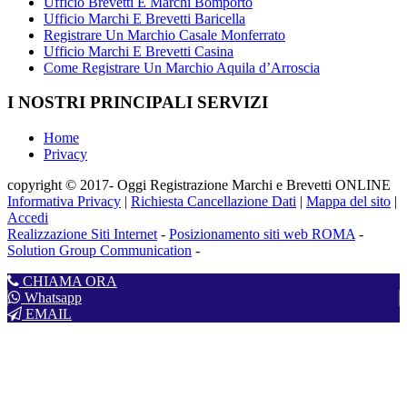
Ufficio Brevetti E Marchi Bomporto
Ufficio Marchi E Brevetti Baricella
Registrare Un Marchio Casale Monferrato
Ufficio Marchi E Brevetti Casina
Come Registrare Un Marchio Aquila d’Arroscia
I NOSTRI PRINCIPALI SERVIZI
Home
Privacy
copyright © 2017- Oggi Registrazione Marchi e Brevetti ONLINE
Informativa Privacy
|
Richiesta Cancellazione Dati
|
Mappa del sito
|
Accedi
Realizzazione Siti Internet
-
Posizionamento siti web ROMA
-
Solution Group Communication
-
CHIAMA ORA
Whatsapp
EMAIL