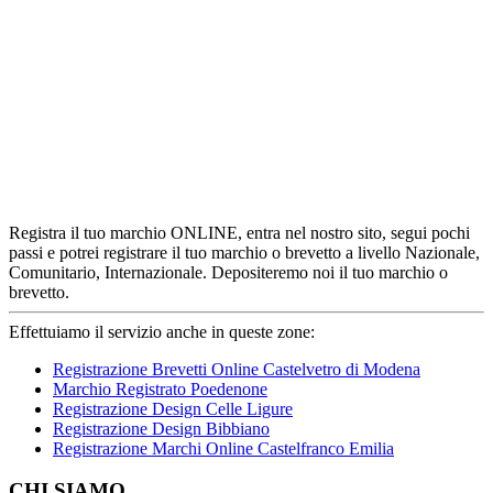
Registra il tuo marchio ONLINE, entra nel nostro sito, segui pochi
passi e potrei registrare il tuo marchio o brevetto a livello Nazionale,
Comunitario, Internazionale. Depositeremo noi il tuo marchio o
brevetto.
Effettuiamo il servizio anche in queste zone:
Registrazione Brevetti Online Castelvetro di Modena
Marchio Registrato Poedenone
Registrazione Design Celle Ligure
Registrazione Design Bibbiano
Registrazione Marchi Online Castelfranco Emilia
Footer
CHI SIAMO