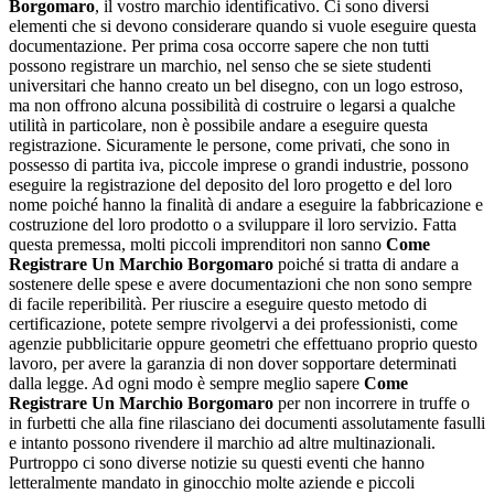
Borgomaro
, il vostro marchio identificativo. Ci sono diversi
elementi che si devono considerare quando si vuole eseguire questa
documentazione. Per prima cosa occorre sapere che non tutti
possono registrare un marchio, nel senso che se siete studenti
universitari che hanno creato un bel disegno, con un logo estroso,
ma non offrono alcuna possibilità di costruire o legarsi a qualche
utilità in particolare, non è possibile andare a eseguire questa
registrazione. Sicuramente le persone, come privati, che sono in
possesso di partita iva, piccole imprese o grandi industrie, possono
eseguire la registrazione del deposito del loro progetto e del loro
nome poiché hanno la finalità di andare a eseguire la fabbricazione e
costruzione del loro prodotto o a sviluppare il loro servizio. Fatta
questa premessa, molti piccoli imprenditori non sanno
Come
Registrare Un Marchio Borgomaro
poiché si tratta di andare a
sostenere delle spese e avere documentazioni che non sono sempre
di facile reperibilità. Per riuscire a eseguire questo metodo di
certificazione, potete sempre rivolgervi a dei professionisti, come
agenzie pubblicitarie oppure geometri che effettuano proprio questo
lavoro, per avere la garanzia di non dover sopportare determinati
dalla legge. Ad ogni modo è sempre meglio sapere
Come
Registrare Un Marchio Borgomaro
per non incorrere in truffe o
in furbetti che alla fine rilasciano dei documenti assolutamente fasulli
e intanto possono rivendere il marchio ad altre multinazionali.
Purtroppo ci sono diverse notizie su questi eventi che hanno
letteralmente mandato in ginocchio molte aziende e piccoli