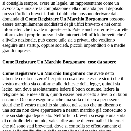
si consiglia sempre, avere un legale, un rappresentante come un
avvocato, e iniziare la compilazione della domanda per il deposito
presso l’ufficio brevetti. Tutti i dubbi che possono derivare dalla
domanda di
Come Registrare Un Marchio Borgomaro
possono
essere tranquillamente soddisfatti degli uffici brevetto e nei centri
informativi che trovate in queste sedi. Potete anche riferire le corrette
informazioni proprio presso il sito internet dell’ufficio brevetti che è
a livello nazionale, può essere utile sia a privati, che vogliono
eseguire una startup, oppure società, piccoli imprenditori o a medie
grandi imprese.
Come Registrare Un Marchio Borgomaro
, cose da sapere
Come Registrare Un Marchio Borgomaro
che avete detto
talmente creato da zero? Per prima cosa dovete essere sicuri che il
vostro marchio sia conforme alle richieste della legge, quindi sia
lecito, non deve assolutamente ledere il buon costume, ledere la
religione ho le idee altrui, quindi essere ben accetto a livello di buon
costume. Occorre eseguire anche una sorta di ricerca per essere
sicuri che il vostro marchio sia unico, nel senso che un disegno o
una scritta non deve appartenere a nessun marchio già conosciuto o
che sia stato già depositato. Nell’ufficio brevetti si esegue una sorta
di controllo del dominio, vale a dire anche di eventuali siti internet
che già sono stati brevettati, dove si controlla se effettivamente ci