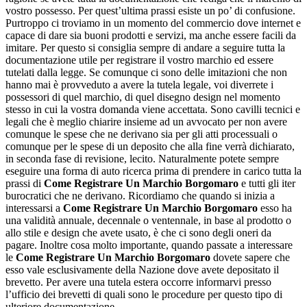
vostro possesso. Per quest’ultima prassi esiste un po’ di confusione.
Purtroppo ci troviamo in un momento del commercio dove internet e
capace di dare sia buoni prodotti e servizi, ma anche essere facili da
imitare. Per questo si consiglia sempre di andare a seguire tutta la
documentazione utile per registrare il vostro marchio ed essere
tutelati dalla legge. Se comunque ci sono delle imitazioni che non
hanno mai è provveduto a avere la tutela legale, voi diverrete i
possessori di quel marchio, di quel disegno design nel momento
stesso in cui la vostra domanda viene accettata. Sono cavilli tecnici e
legali che è meglio chiarire insieme ad un avvocato per non avere
comunque le spese che ne derivano sia per gli atti processuali o
comunque per le spese di un deposito che alla fine verrà dichiarato,
in seconda fase di revisione, lecito. Naturalmente potete sempre
eseguire una forma di auto ricerca prima di prendere in carico tutta la
prassi di
Come Registrare Un Marchio Borgomaro
e tutti gli iter
burocratici che ne derivano. Ricordiamo che quando si inizia a
interessarsi a
Come Registrare Un Marchio Borgomaro
esso ha
una validità annuale, decennale o ventennale, in base al prodotto o
allo stile e design che avete usato, è che ci sono degli oneri da
pagare. Inoltre cosa molto importante, quando passate a interessare
le
Come Registrare Un Marchio Borgomaro
dovete sapere che
esso vale esclusivamente della Nazione dove avete depositato il
brevetto. Per avere una tutela estera occorre informarvi presso
l’ufficio dei brevetti di quali sono le procedure per questo tipo di
ulteriore documentazione.