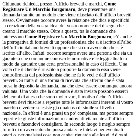
Chiunque richieda, presso l’ufficio brevetti e marchi,
Come
Registrare Un Marchio Borgomaro
, deve presentare una
domanda tramite un modulo che viene rilasciato dall’ufficio brevetti
stesso. Ovviamente occorre avere la relazione che dica e specifichi
la creazione della vostra idea, del vostro nome e dei disegni che
creano il marchio stesso. Oltre a questo, tra le domande che
interessano
Come Registrare Un Marchio Borgomaro
, c’è anche
la prerogativa di fornirsi di un professionista che si è iscritto all’albo
dell’ufficio italiano brevetti oppure che sia un avvocato che si è
iscritto all’albo. Infatti, occorre sempre avere una persona che sia un
garante o che comunque conosca le normative e le leggi attuali in
modo da garantire una certa professionalità in caso di illeciti. Una
volta che il cliente è riuscito a proporre la domanda essa viene
controfirmata dal professionista che ne fa le veci e dall’ufficio
brevetti. Si tratta di una forma di ricevuta che affermi che è stata
presa in deposito la domanda, ma che deve essere comunque ancora
valutata. Una volta che la domanda è stata inviata possono esserci
dei tempi di attesa che sono molto vari, il motivo è che l’ufficio
brevetti devi riuscire a reperire tutte le informazioni inerenti al vostro
marchio e vedere se esiste già qualcosa di simile sul livello
nazionale. In effetti è una prassi un po’ complessa, ma potete sempre
reperire le giuste informazioni recandovi direttamente all’ufficio
brevetti e facendovi consigliare. In secondo luogo è meglio sempre
forniti di un avvocato che possa aiutarvi e tutelavi per eventuali
oneri o, per qualsiasi cosa non capite, riguarda alle leggi. Ad ogni