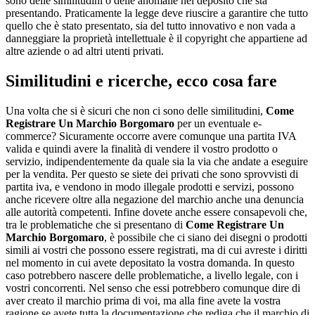
sono delle similitudini o delle anomalie nel deposito che sta
presentando. Praticamente la legge deve riuscire a garantire che tutto
quello che è stato presentato, sia del tutto innovativo e non vada a
danneggiare la proprietà intellettuale è il copyright che appartiene ad
altre aziende o ad altri utenti privati.
Similitudini e ricerche, ecco cosa fare
Una volta che si è sicuri che non ci sono delle similitudini,
Come
Registrare Un Marchio Borgomaro
per un eventuale e-
commerce? Sicuramente occorre avere comunque una partita IVA
valida e quindi avere la finalità di vendere il vostro prodotto o
servizio, indipendentemente da quale sia la via che andate a eseguire
per la vendita. Per questo se siete dei privati che sono sprovvisti di
partita iva, e vendono in modo illegale prodotti e servizi, possono
anche ricevere oltre alla negazione del marchio anche una denuncia
alle autorità competenti. Infine dovete anche essere consapevoli che,
tra le problematiche che si presentano di
Come Registrare Un
Marchio Borgomaro
, è possibile che ci siano dei disegni o prodotti
simili ai vostri che possono essere registrati, ma di cui avreste i diritti
nel momento in cui avete depositato la vostra domanda. In questo
caso potrebbero nascere delle problematiche, a livello legale, con i
vostri concorrenti. Nel senso che essi potrebbero comunque dire di
aver creato il marchio prima di voi, ma alla fine avete la vostra
ragione se avete tutta la documentazione che rediga che il marchio di