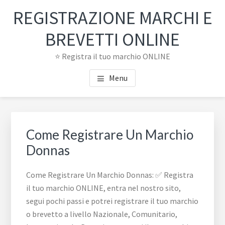
Passa
Passa
REGISTRAZIONE MARCHI E
al
al
contenuto
piè
BREVETTI ONLINE
principale
di
⭐ Registra il tuo marchio ONLINE
pagina
Menu
Come Registrare Un Marchio
Donnas
Come Registrare Un Marchio Donnas: ✅ Registra
il tuo marchio ONLINE, entra nel nostro sito,
segui pochi passi e potrei registrare il tuo marchio
o brevetto a livello Nazionale, Comunitario,