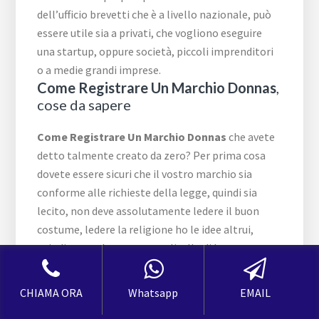
dell’ufficio brevetti che è a livello nazionale, può
essere utile sia a privati, che vogliono eseguire
una startup, oppure società, piccoli imprenditori
o a medie grandi imprese.
Come Registrare Un Marchio Donnas
,
cose da sapere
Come Registrare Un Marchio Donnas
che avete
detto talmente creato da zero? Per prima cosa
dovete essere sicuri che il vostro marchio sia
conforme alle richieste della legge, quindi sia
lecito, non deve assolutamente ledere il buon
costume, ledere la religione ho le idee altrui,
quindi essere ben accetto a livello di buon
costume. Occorre eseguire anche una sorta di
ricerca per essere sicuri che il vostro marchio sia
CHIAMA ORA
Whatsapp
EMAIL
unico, nel senso che un disegno o una scritta non