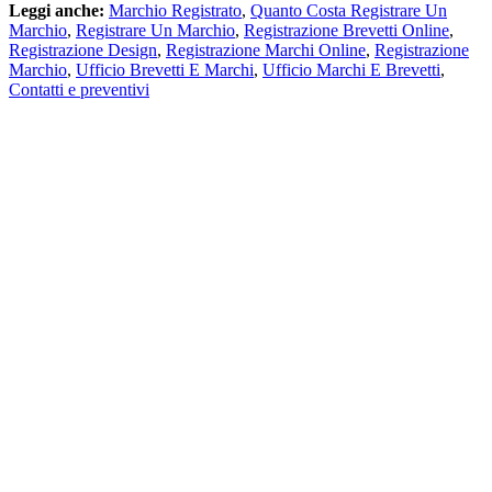
Leggi anche:
Marchio Registrato
,
Quanto Costa Registrare Un
Marchio
,
Registrare Un Marchio
,
Registrazione Brevetti Online
,
Registrazione Design
,
Registrazione Marchi Online
,
Registrazione
Marchio
,
Ufficio Brevetti E Marchi
,
Ufficio Marchi E Brevetti
,
Contatti e preventivi