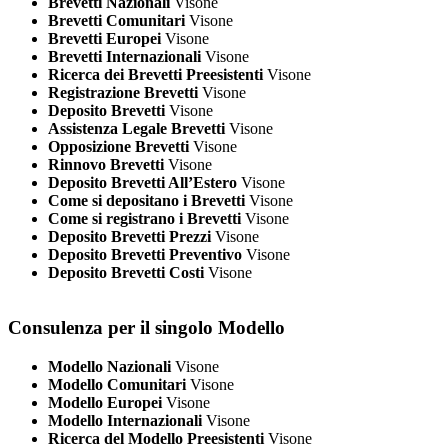
Brevetti Nazionali
Visone
Brevetti Comunitari
Visone
Brevetti Europei
Visone
Brevetti Internazionali
Visone
Ricerca dei Brevetti Preesistenti
Visone
Registrazione Brevetti
Visone
Deposito Brevetti
Visone
Assistenza Legale Brevetti
Visone
Opposizione Brevetti
Visone
Rinnovo Brevetti
Visone
Deposito Brevetti All’Estero
Visone
Come si depositano i Brevetti
Visone
Come si registrano i Brevetti
Visone
Deposito Brevetti Prezzi
Visone
Deposito Brevetti Preventivo
Visone
Deposito Brevetti Costi
Visone
Consulenza per il singolo Modello
Modello Nazionali
Visone
Modello Comunitari
Visone
Modello Europei
Visone
Modello Internazionali
Visone
Ricerca del Modello Preesistenti
Visone