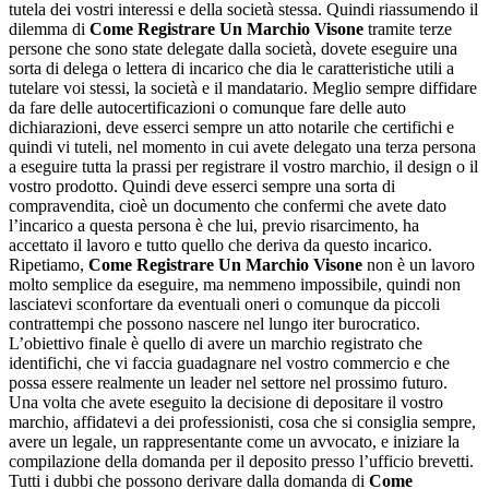
tutela dei vostri interessi e della società stessa. Quindi riassumendo il
dilemma di
Come Registrare Un Marchio Visone
tramite terze
persone che sono state delegate dalla società, dovete eseguire una
sorta di delega o lettera di incarico che dia le caratteristiche utili a
tutelare voi stessi, la società e il mandatario. Meglio sempre diffidare
da fare delle autocertificazioni o comunque fare delle auto
dichiarazioni, deve esserci sempre un atto notarile che certifichi e
quindi vi tuteli, nel momento in cui avete delegato una terza persona
a eseguire tutta la prassi per registrare il vostro marchio, il design o il
vostro prodotto. Quindi deve esserci sempre una sorta di
compravendita, cioè un documento che confermi che avete dato
l’incarico a questa persona è che lui, previo risarcimento, ha
accettato il lavoro e tutto quello che deriva da questo incarico.
Ripetiamo,
Come Registrare Un Marchio Visone
non è un lavoro
molto semplice da eseguire, ma nemmeno impossibile, quindi non
lasciatevi sconfortare da eventuali oneri o comunque da piccoli
contrattempi che possono nascere nel lungo iter burocratico.
L’obiettivo finale è quello di avere un marchio registrato che
identifichi, che vi faccia guadagnare nel vostro commercio e che
possa essere realmente un leader nel settore nel prossimo futuro.
Una volta che avete eseguito la decisione di depositare il vostro
marchio, affidatevi a dei professionisti, cosa che si consiglia sempre,
avere un legale, un rappresentante come un avvocato, e iniziare la
compilazione della domanda per il deposito presso l’ufficio brevetti.
Tutti i dubbi che possono derivare dalla domanda di
Come