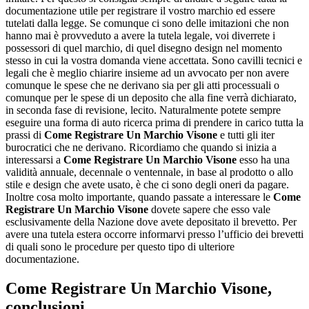
documentazione utile per registrare il vostro marchio ed essere
tutelati dalla legge. Se comunque ci sono delle imitazioni che non
hanno mai è provveduto a avere la tutela legale, voi diverrete i
possessori di quel marchio, di quel disegno design nel momento
stesso in cui la vostra domanda viene accettata. Sono cavilli tecnici e
legali che è meglio chiarire insieme ad un avvocato per non avere
comunque le spese che ne derivano sia per gli atti processuali o
comunque per le spese di un deposito che alla fine verrà dichiarato,
in seconda fase di revisione, lecito. Naturalmente potete sempre
eseguire una forma di auto ricerca prima di prendere in carico tutta la
prassi di
Come Registrare Un Marchio Visone
e tutti gli iter
burocratici che ne derivano. Ricordiamo che quando si inizia a
interessarsi a
Come Registrare Un Marchio Visone
esso ha una
validità annuale, decennale o ventennale, in base al prodotto o allo
stile e design che avete usato, è che ci sono degli oneri da pagare.
Inoltre cosa molto importante, quando passate a interessare le
Come
Registrare Un Marchio Visone
dovete sapere che esso vale
esclusivamente della Nazione dove avete depositato il brevetto. Per
avere una tutela estera occorre informarvi presso l’ufficio dei brevetti
di quali sono le procedure per questo tipo di ulteriore
documentazione.
Come Registrare Un Marchio Visone
,
conclusioni