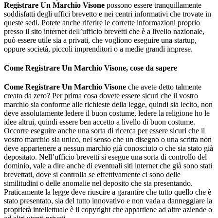
Registrare Un Marchio Visone
possono essere tranquillamente
soddisfatti degli uffici brevetto e nei centri informativi che trovate in
queste sedi. Potete anche riferire le corrette informazioni proprio
presso il sito internet dell’ufficio brevetti che è a livello nazionale,
può essere utile sia a privati, che vogliono eseguire una startup,
oppure società, piccoli imprenditori o a medie grandi imprese.
Come Registrare Un Marchio Visone
, cose da sapere
Come Registrare Un Marchio Visone
che avete detto talmente
creato da zero? Per prima cosa dovete essere sicuri che il vostro
marchio sia conforme alle richieste della legge, quindi sia lecito, non
deve assolutamente ledere il buon costume, ledere la religione ho le
idee altrui, quindi essere ben accetto a livello di buon costume.
Occorre eseguire anche una sorta di ricerca per essere sicuri che il
vostro marchio sia unico, nel senso che un disegno o una scritta non
deve appartenere a nessun marchio già conosciuto o che sia stato già
depositato. Nell’ufficio brevetti si esegue una sorta di controllo del
dominio, vale a dire anche di eventuali siti internet che già sono stati
brevettati, dove si controlla se effettivamente ci sono delle
similitudini o delle anomalie nel deposito che sta presentando.
Praticamente la legge deve riuscire a garantire che tutto quello che è
stato presentato, sia del tutto innovativo e non vada a danneggiare la
proprietà intellettuale è il copyright che appartiene ad altre aziende o