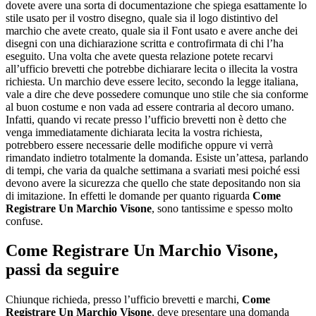
dovete avere una sorta di documentazione che spiega esattamente lo
stile usato per il vostro disegno, quale sia il logo distintivo del
marchio che avete creato, quale sia il Font usato e avere anche dei
disegni con una dichiarazione scritta e controfirmata di chi l’ha
eseguito. Una volta che avete questa relazione potete recarvi
all’ufficio brevetti che potrebbe dichiarare lecita o illecita la vostra
richiesta. Un marchio deve essere lecito, secondo la legge italiana,
vale a dire che deve possedere comunque uno stile che sia conforme
al buon costume e non vada ad essere contraria al decoro umano.
Infatti, quando vi recate presso l’ufficio brevetti non è detto che
venga immediatamente dichiarata lecita la vostra richiesta,
potrebbero essere necessarie delle modifiche oppure vi verrà
rimandato indietro totalmente la domanda. Esiste un’attesa, parlando
di tempi, che varia da qualche settimana a svariati mesi poiché essi
devono avere la sicurezza che quello che state depositando non sia
di imitazione. In effetti le domande per quanto riguarda
Come
Registrare Un Marchio Visone
, sono tantissime e spesso molto
confuse.
Come Registrare Un Marchio Visone
,
passi da seguire
Chiunque richieda, presso l’ufficio brevetti e marchi,
Come
Registrare Un Marchio Visone
, deve presentare una domanda