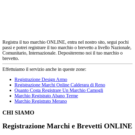
Registra il tuo marchio ONLINE, entra nel nostro sito, segui pochi
passi e potrei registrare il tuo marchio o brevetto a livello Nazionale,
Comunitario, Internazionale. Depositeremo noi il tuo marchio o
brevetto.
Effettuiamo il servizio anche in queste zone:
Registrazione Design Armo
Registrazione Marchi Online Calderara di Reno
Quanto Costa Registrare Un Marchio Camogli
Marchio Registrato Abano Terme
Marchio Registrato Merano
Footer
CHI SIAMO
Registrazione Marchi e Brevetti ONLINE