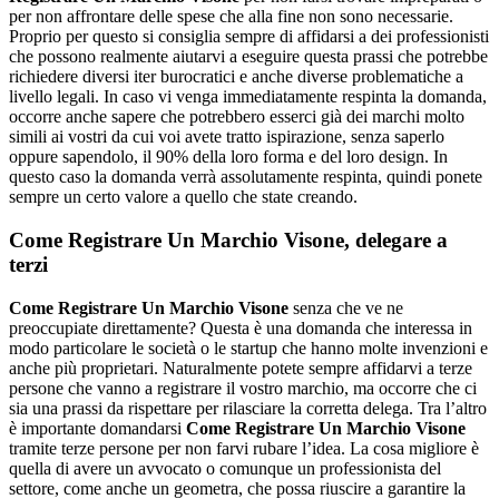
per non affrontare delle spese che alla fine non sono necessarie.
Proprio per questo si consiglia sempre di affidarsi a dei professionisti
che possono realmente aiutarvi a eseguire questa prassi che potrebbe
richiedere diversi iter burocratici e anche diverse problematiche a
livello legali. In caso vi venga immediatamente respinta la domanda,
occorre anche sapere che potrebbero esserci già dei marchi molto
simili ai vostri da cui voi avete tratto ispirazione, senza saperlo
oppure sapendolo, il 90% della loro forma e del loro design. In
questo caso la domanda verrà assolutamente respinta, quindi ponete
sempre un certo valore a quello che state creando.
Come Registrare Un Marchio Visone
, delegare a
terzi
Come Registrare Un Marchio Visone
senza che ve ne
preoccupiate direttamente? Questa è una domanda che interessa in
modo particolare le società o le startup che hanno molte invenzioni e
anche più proprietari. Naturalmente potete sempre affidarvi a terze
persone che vanno a registrare il vostro marchio, ma occorre che ci
sia una prassi da rispettare per rilasciare la corretta delega. Tra l’altro
è importante domandarsi
Come Registrare Un Marchio Visone
tramite terze persone per non farvi rubare l’idea. La cosa migliore è
quella di avere un avvocato o comunque un professionista del
settore, come anche un geometra, che possa riuscire a garantire la