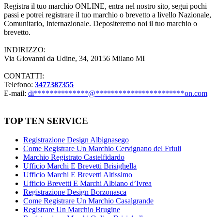
Registra il tuo marchio ONLINE, entra nel nostro sito, segui pochi
passi e potrei registrare il tuo marchio o brevetto a livello Nazionale,
Comunitario, Internazionale. Depositeremo noi il tuo marchio o
brevetto.
INDIRIZZO:
Via Giovanni da Udine, 34, 20156 Milano MI
CONTATTI:
Telefono:
3477387355
E-mail:
di
**************
@
***********************
on.com
TOP TEN SERVICE
Registrazione Design Albignasego
Come Registrare Un Marchio Cervignano del Friuli
Marchio Registrato Castelfidardo
Ufficio Marchi E Brevetti Brisighella
Ufficio Marchi E Brevetti Altissimo
Ufficio Brevetti E Marchi Albiano d’Ivrea
Registrazione Design Borzonasca
Come Registrare Un Marchio Casalgrande
Registrare Un Marchio Brugine