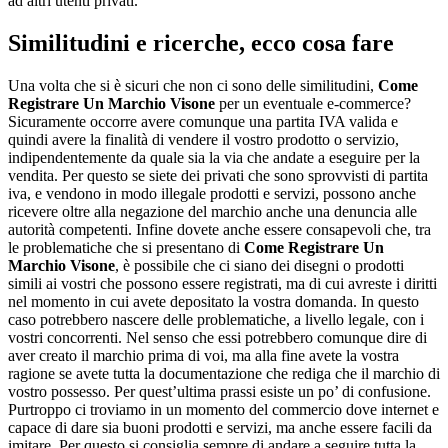
ad altri utenti privati.
Similitudini e ricerche, ecco cosa fare
Una volta che si è sicuri che non ci sono delle similitudini,
Come
Registrare Un Marchio Visone
per un eventuale e-commerce?
Sicuramente occorre avere comunque una partita IVA valida e
quindi avere la finalità di vendere il vostro prodotto o servizio,
indipendentemente da quale sia la via che andate a eseguire per la
vendita. Per questo se siete dei privati che sono sprovvisti di partita
iva, e vendono in modo illegale prodotti e servizi, possono anche
ricevere oltre alla negazione del marchio anche una denuncia alle
autorità competenti. Infine dovete anche essere consapevoli che, tra
le problematiche che si presentano di
Come Registrare Un
Marchio Visone
, è possibile che ci siano dei disegni o prodotti
simili ai vostri che possono essere registrati, ma di cui avreste i diritti
nel momento in cui avete depositato la vostra domanda. In questo
caso potrebbero nascere delle problematiche, a livello legale, con i
vostri concorrenti. Nel senso che essi potrebbero comunque dire di
aver creato il marchio prima di voi, ma alla fine avete la vostra
ragione se avete tutta la documentazione che rediga che il marchio di
vostro possesso. Per quest’ultima prassi esiste un po’ di confusione.
Purtroppo ci troviamo in un momento del commercio dove internet e
capace di dare sia buoni prodotti e servizi, ma anche essere facili da
imitare. Per questo si consiglia sempre di andare a seguire tutta la