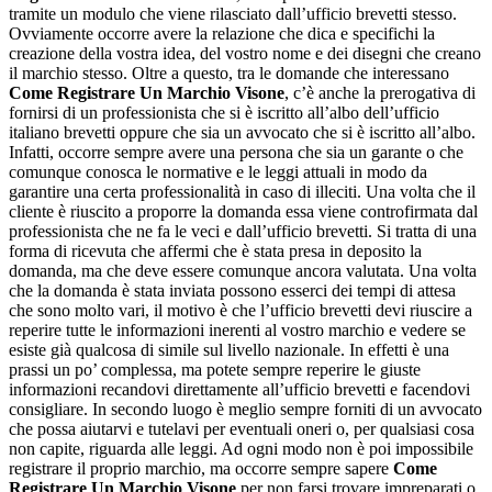
tramite un modulo che viene rilasciato dall’ufficio brevetti stesso.
Ovviamente occorre avere la relazione che dica e specifichi la
creazione della vostra idea, del vostro nome e dei disegni che creano
il marchio stesso. Oltre a questo, tra le domande che interessano
Come Registrare Un Marchio Visone
, c’è anche la prerogativa di
fornirsi di un professionista che si è iscritto all’albo dell’ufficio
italiano brevetti oppure che sia un avvocato che si è iscritto all’albo.
Infatti, occorre sempre avere una persona che sia un garante o che
comunque conosca le normative e le leggi attuali in modo da
garantire una certa professionalità in caso di illeciti. Una volta che il
cliente è riuscito a proporre la domanda essa viene controfirmata dal
professionista che ne fa le veci e dall’ufficio brevetti. Si tratta di una
forma di ricevuta che affermi che è stata presa in deposito la
domanda, ma che deve essere comunque ancora valutata. Una volta
che la domanda è stata inviata possono esserci dei tempi di attesa
che sono molto vari, il motivo è che l’ufficio brevetti devi riuscire a
reperire tutte le informazioni inerenti al vostro marchio e vedere se
esiste già qualcosa di simile sul livello nazionale. In effetti è una
prassi un po’ complessa, ma potete sempre reperire le giuste
informazioni recandovi direttamente all’ufficio brevetti e facendovi
consigliare. In secondo luogo è meglio sempre forniti di un avvocato
che possa aiutarvi e tutelavi per eventuali oneri o, per qualsiasi cosa
non capite, riguarda alle leggi. Ad ogni modo non è poi impossibile
registrare il proprio marchio, ma occorre sempre sapere
Come
Registrare Un Marchio Visone
per non farsi trovare impreparati o