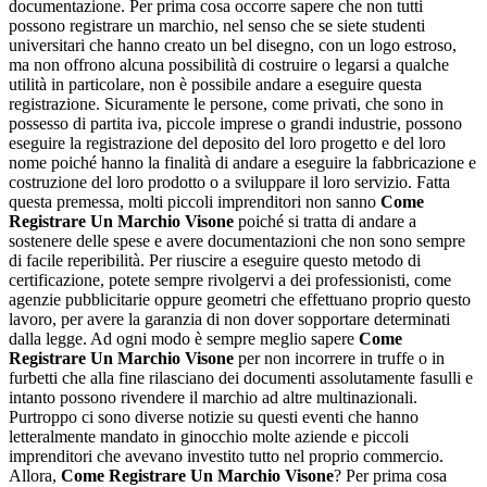
documentazione. Per prima cosa occorre sapere che non tutti
possono registrare un marchio, nel senso che se siete studenti
universitari che hanno creato un bel disegno, con un logo estroso,
ma non offrono alcuna possibilità di costruire o legarsi a qualche
utilità in particolare, non è possibile andare a eseguire questa
registrazione. Sicuramente le persone, come privati, che sono in
possesso di partita iva, piccole imprese o grandi industrie, possono
eseguire la registrazione del deposito del loro progetto e del loro
nome poiché hanno la finalità di andare a eseguire la fabbricazione e
costruzione del loro prodotto o a sviluppare il loro servizio. Fatta
questa premessa, molti piccoli imprenditori non sanno
Come
Registrare Un Marchio Visone
poiché si tratta di andare a
sostenere delle spese e avere documentazioni che non sono sempre
di facile reperibilità. Per riuscire a eseguire questo metodo di
certificazione, potete sempre rivolgervi a dei professionisti, come
agenzie pubblicitarie oppure geometri che effettuano proprio questo
lavoro, per avere la garanzia di non dover sopportare determinati
dalla legge. Ad ogni modo è sempre meglio sapere
Come
Registrare Un Marchio Visone
per non incorrere in truffe o in
furbetti che alla fine rilasciano dei documenti assolutamente fasulli e
intanto possono rivendere il marchio ad altre multinazionali.
Purtroppo ci sono diverse notizie su questi eventi che hanno
letteralmente mandato in ginocchio molte aziende e piccoli
imprenditori che avevano investito tutto nel proprio commercio.
Allora,
Come Registrare Un Marchio Visone
? Per prima cosa