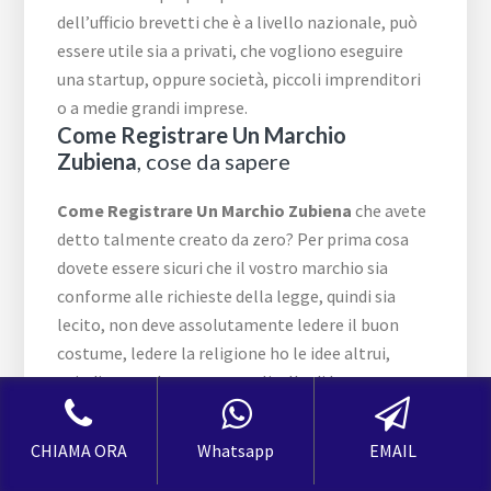
dell’ufficio brevetti che è a livello nazionale, può
essere utile sia a privati, che vogliono eseguire
una startup, oppure società, piccoli imprenditori
o a medie grandi imprese.
Come Registrare Un Marchio
Zubiena
, cose da sapere
Come Registrare Un Marchio Zubiena
che avete
detto talmente creato da zero? Per prima cosa
dovete essere sicuri che il vostro marchio sia
conforme alle richieste della legge, quindi sia
lecito, non deve assolutamente ledere il buon
costume, ledere la religione ho le idee altrui,
quindi essere ben accetto a livello di buon
costume. Occorre eseguire anche una sorta di
ricerca per essere sicuri che il vostro marchio sia
CHIAMA ORA
Whatsapp
EMAIL
unico, nel senso che un disegno o una scritta non