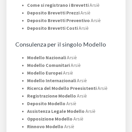
Come si registrano i Brevetti
Arsiè
Deposito Brevetti Prezzi
Arsiè
Deposito Brevetti Preventivo
Arsiè
Deposito Brevetti Costi
Arsiè
Consulenza per il singolo Modello
Modello Nazionali
Arsiè
Modello Comunitari
Arsiè
Modello Europei
Arsiè
Modello Internazionali
Arsiè
Ricerca del Modello Preesistenti
Arsiè
Registrazione Modello
Arsiè
Deposito Modello
Arsiè
Assistenza Legale Modello
Arsiè
Opposizione Modello
Arsiè
Rinnovo Modello
Arsiè