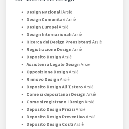
Design Nazionali
Arsiè
Design Comunitari
Arsiè
Design Europei
Arsiè
Design Internazionali
Arsiè
Ricerca dei Design Preesistenti
Arsiè
Registrazione Design
Arsiè
Deposito Design
Arsiè
Assistenza Legale Design
Arsiè
Opposizione Design
Arsiè
Rinnovo Design
Arsiè
Deposito Design All’Estero
Arsiè
Come si depositano i Design
Arsiè
Come si registrano i Design
Arsiè
Deposito Design Prezzi
Arsiè
Deposito Design Preventivo
Arsiè
Deposito Design Costi
Arsiè