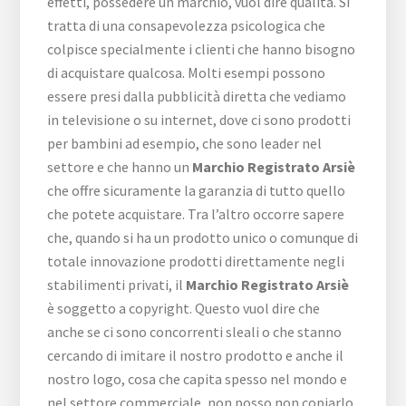
effetti, possedere un marchio, vuol dire qualità. Si
tratta di una consapevolezza psicologica che
colpisce specialmente i clienti che hanno bisogno
di acquistare qualcosa. Molti esempi possono
essere presi dalla pubblicità diretta che vediamo
in televisione o su internet, dove ci sono prodotti
per bambini ad esempio, che sono leader nel
settore e che hanno un
Marchio Registrato Arsiè
che offre sicuramente la garanzia di tutto quello
che potete acquistare. Tra l’altro occorre sapere
che, quando si ha un prodotto unico o comunque di
totale innovazione prodotti direttamente negli
stabilimenti privati, il
Marchio Registrato Arsiè
è soggetto a copyright. Questo vuol dire che
anche se ci sono concorrenti sleali o che stanno
cercando di imitare il nostro prodotto e anche il
nostro logo, cosa che capita spesso nel mondo e
nel settore commerciale, non posso non copiarlo