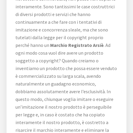
interamente. Sono tantissimi le case costruttrici
di diversi prodotti e servizi che hanno
continuamente a che fare con i tentativi di
imitazione e concorrenza sleale, ma che sono
tutelati dalla legge per il copyright proprio
perché hanno un
Marchio Registrato Arsiè
. Ad
ogni modo cosa vuol dire avere un prodotto
soggetto a copyright? Quando creiamo o
inventiamo un prodotto che possa essere venduto
è commercializzato su larga scala, avendo
naturalmente un guadagno economico,
dobbiamo assolutamente avere l’esclusività. In
questo modo, chiunque voglia imitare o eseguire
un’imitazione il nostro prodotto è perseguibile
per legge e, in caso è costato che ha copiato
interamente il nostro prodotto, è costretto a
risarcire il marchio interamente e eliminare la