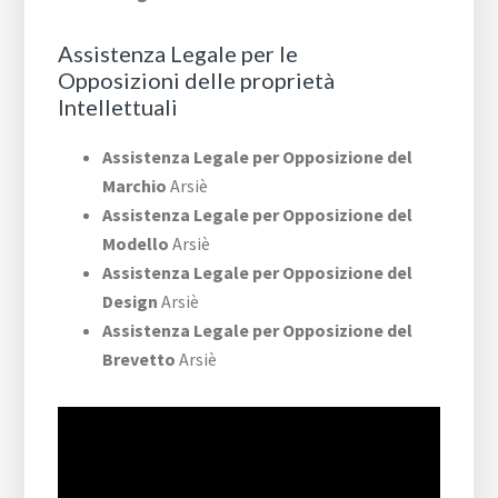
Assistenza Legale per le
Opposizioni delle proprietà
Intellettuali
Assistenza Legale per Opposizione del
Marchio
Arsiè
Assistenza Legale per Opposizione del
Modello
Arsiè
Assistenza Legale per Opposizione del
Design
Arsiè
Assistenza Legale per Opposizione del
Brevetto
Arsiè