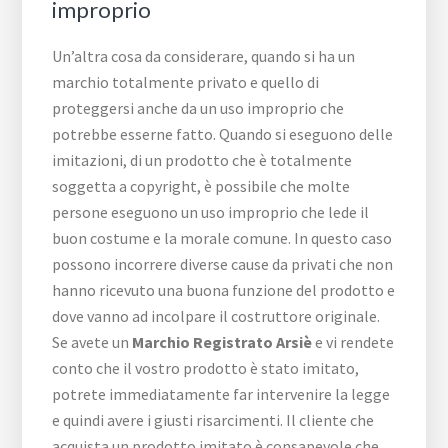
improprio
Un’altra cosa da considerare, quando si ha un
marchio totalmente privato e quello di
proteggersi anche da un uso improprio che
potrebbe esserne fatto. Quando si eseguono delle
imitazioni, di un prodotto che è totalmente
soggetta a copyright, è possibile che molte
persone eseguono un uso improprio che lede il
buon costume e la morale comune. In questo caso
possono incorrere diverse cause da privati che non
hanno ricevuto una buona funzione del prodotto e
dove vanno ad incolpare il costruttore originale.
Se avete un
Marchio Registrato Arsiè
e vi rendete
conto che il vostro prodotto è stato imitato,
potrete immediatamente far intervenire la legge
e quindi avere i giusti risarcimenti. Il cliente che
acquista un prodotto imitato è consapevole che