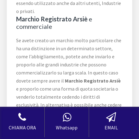
essendo utilizzato anche da altri utenti, Industrie
o privati.
Marchio Registrato Arsiè
e
commerciale
Se avete creato un marchio molto particolare che
ha una distinzione in un determinato settore,
come l’abbigliamento, potete anche inviarlo e
proporlo alle grandi industrie che possono
commercializzarlo su larga scala. In questo caso
dovete sempre avere il
Marchio Registrato Arsiè
e proporlo come una forma di quota societaria o
venderlo totalmente cedendo i diritti di
esclusività. In alternativa è possibile anche cedere
diritti del copyright e quindi rivenderlo, perdendo
tutti i diritti di guadagno in futuro poiché esso è
CHIAMA ORA
Whatsapp
EMAIL
stato ceduto, da parte vostra, ad una ditta
specializzata nel settore. Se invece desiderate