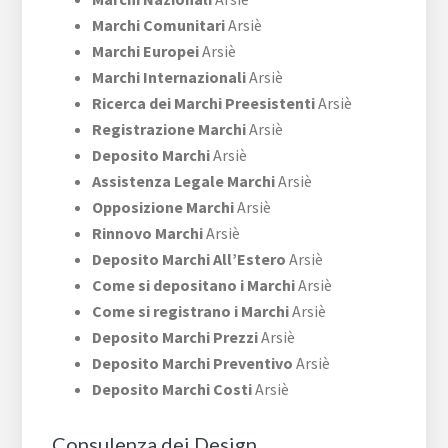
Marchi Comunitari
Arsiè
Marchi Europei
Arsiè
Marchi Internazionali
Arsiè
Ricerca dei Marchi Preesistenti
Arsiè
Registrazione Marchi
Arsiè
Deposito Marchi
Arsiè
Assistenza Legale Marchi
Arsiè
Opposizione Marchi
Arsiè
Rinnovo Marchi
Arsiè
Deposito Marchi All’Estero
Arsiè
Come si depositano i Marchi
Arsiè
Come si registrano i Marchi
Arsiè
Deposito Marchi Prezzi
Arsiè
Deposito Marchi Preventivo
Arsiè
Deposito Marchi Costi
Arsiè
Consulenza dei Design