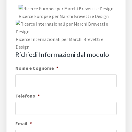
Ricerce Europee per Marchi Brevetti e Design
Ricerce Internazionali per Marchi Brevetti e
Design
Richiedi Informazioni dal modulo
Nome e Cognome
*
Telefono
*
Email
*