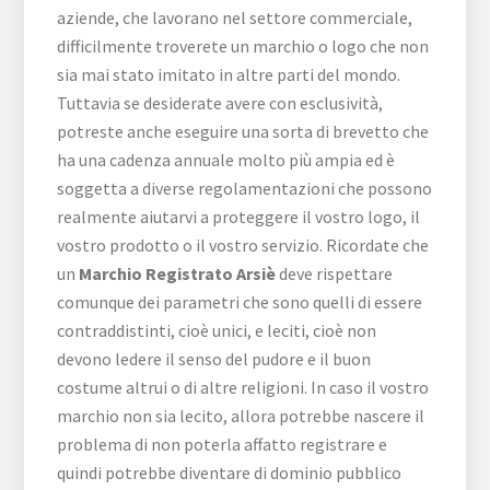
aziende, che lavorano nel settore commerciale,
difficilmente troverete un marchio o logo che non
sia mai stato imitato in altre parti del mondo.
Tuttavia se desiderate avere con esclusività,
potreste anche eseguire una sorta di brevetto che
ha una cadenza annuale molto più ampia ed è
soggetta a diverse regolamentazioni che possono
realmente aiutarvi a proteggere il vostro logo, il
vostro prodotto o il vostro servizio. Ricordate che
un
Marchio Registrato Arsiè
deve rispettare
comunque dei parametri che sono quelli di essere
contraddistinti, cioè unici, e leciti, cioè non
devono ledere il senso del pudore e il buon
costume altrui o di altre religioni. In caso il vostro
marchio non sia lecito, allora potrebbe nascere il
problema di non poterla affatto registrare e
quindi potrebbe diventare di dominio pubblico