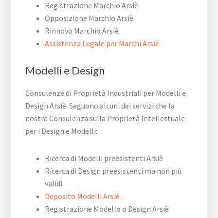
Registrazione Marchio Arsiè
Opposizione Marchio Arsiè
Rinnovo Marchio Arsiè
Assistenza Legale per Marchi Arsiè
Modelli e Design
Consulenze di Proprietà Industriali per Modelli e
Design Arsiè. Seguono alcuni dei servizi che la
nostra Consulenza sulla Proprietà Intellettuale
per i Design e Modelli:
Ricerca di Modelli preesistenti Arsiè
Ricerca di Design preesistenti ma non più
validi
Deposito Modelli Arsiè
Registrazione Modello o Design Arsiè