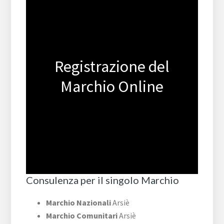
Registrazione del
Marchio Online
Consulenza per il singolo Marchio
Marchio Nazionali
Arsiè
Marchio Comunitari
Arsiè