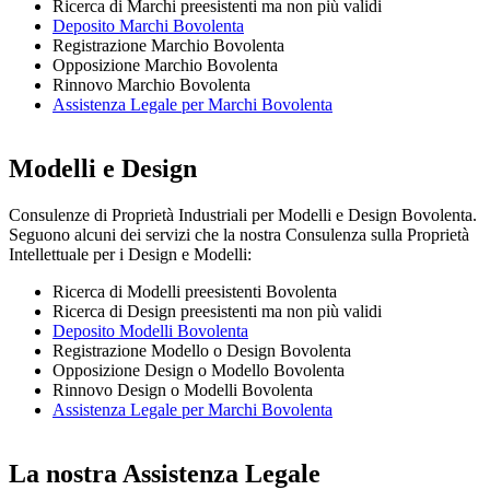
Ricerca di Marchi preesistenti ma non più validi
Deposito Marchi Bovolenta
Registrazione Marchio Bovolenta
Opposizione Marchio Bovolenta
Rinnovo Marchio Bovolenta
Assistenza Legale per Marchi Bovolenta
Modelli e Design
Consulenze di Proprietà Industriali per Modelli e Design Bovolenta.
Seguono alcuni dei servizi che la nostra Consulenza sulla Proprietà
Intellettuale per i Design e Modelli:
Ricerca di Modelli preesistenti Bovolenta
Ricerca di Design preesistenti ma non più validi
Deposito Modelli Bovolenta
Registrazione Modello o Design Bovolenta
Opposizione Design o Modello Bovolenta
Rinnovo Design o Modelli Bovolenta
Assistenza Legale per Marchi Bovolenta
La nostra Assistenza Legale