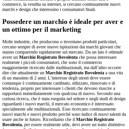
commerce, la vendita su internet, si cercano continuamente nuovi
marchi e design che interessino i consumatori finali.
Possedere un marchio è ideale per aver e
un ottimo per il marketing
Molte industrie, che producono o inventano prodotti particolari,
cercano sempre di avere nuove ispirazioni dai marchi giovani che
stanno comparendo rapidamente sul mercato. Da un lato è ottimale
avere un
Marchio Registrato Bovolenta
che possa interessare
realmente i piccoli consumatori, che sono il commercio
maggiormente ricercato dalle multinazionali, ma dall’altro occorre
dire che attualmente un
Marchio Registrato Bovolenta
a una vita
di un massimo di 2 anni. L’interesse degli utenti deve essere
comunque è continuamente cambiato, stilizzato, rinnovato e di
tendenza, proprio per interessare i clienti che devono riuscire a
rapportarsi immediatamente con qualcosa di nuovo. Secondo una
curiosa ricerca, che è stata eseguita nel settore e negli studi di design
riguardanti i nuovi marchi, il mercato economico è interessato
specialmente alle multinazionali. Esse ricercano continuamente
nuovi marchi e nuovi prodotto perché sono indice di nuovi talenti da
usare anche in futuro. Ricordiamo che il
Marchio Registrato
Bovolenta
, per essere realmente utile, devi avere un tratto distintivo