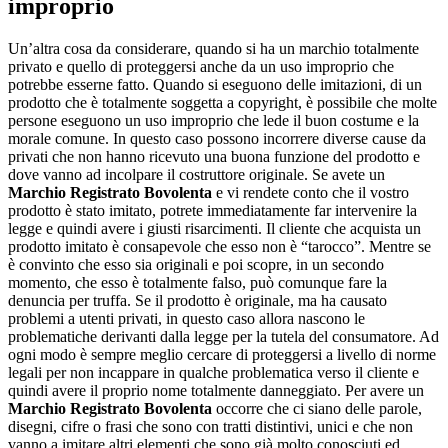
improprio
Un’altra cosa da considerare, quando si ha un marchio totalmente
privato e quello di proteggersi anche da un uso improprio che
potrebbe esserne fatto. Quando si eseguono delle imitazioni, di un
prodotto che è totalmente soggetta a copyright, è possibile che molte
persone eseguono un uso improprio che lede il buon costume e la
morale comune. In questo caso possono incorrere diverse cause da
privati che non hanno ricevuto una buona funzione del prodotto e
dove vanno ad incolpare il costruttore originale. Se avete un
Marchio Registrato Bovolenta
e vi rendete conto che il vostro
prodotto è stato imitato, potrete immediatamente far intervenire la
legge e quindi avere i giusti risarcimenti. Il cliente che acquista un
prodotto imitato è consapevole che esso non è “tarocco”. Mentre se
è convinto che esso sia originali e poi scopre, in un secondo
momento, che esso è totalmente falso, può comunque fare la
denuncia per truffa. Se il prodotto è originale, ma ha causato
problemi a utenti privati, in questo caso allora nascono le
problematiche derivanti dalla legge per la tutela del consumatore. Ad
ogni modo è sempre meglio cercare di proteggersi a livello di norme
legali per non incappare in qualche problematica verso il cliente e
quindi avere il proprio nome totalmente danneggiato. Per avere un
Marchio Registrato Bovolenta
occorre che ci siano delle parole,
disegni, cifre o frasi che sono con tratti distintivi, unici e che non
vanno a imitare altri elementi che sono già molto conosciuti ed