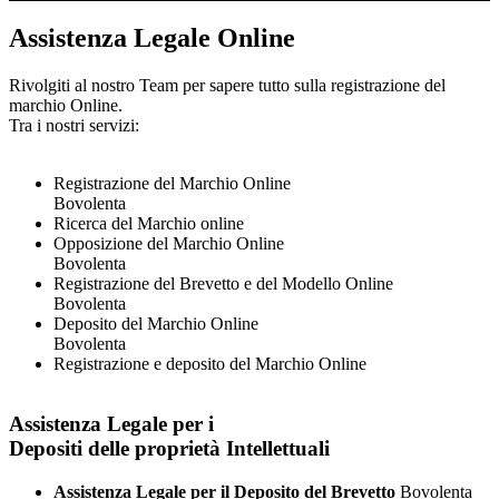
Assistenza Legale Online
Rivolgiti al nostro Team per sapere tutto sulla registrazione del
marchio Online.
Tra i nostri servizi:
Registrazione del Marchio Online
Bovolenta
Ricerca del Marchio online
Opposizione del Marchio Online
Bovolenta
Registrazione del Brevetto e del Modello Online
Bovolenta
Deposito del Marchio Online
Bovolenta
Registrazione e deposito del Marchio Online
Assistenza Legale per i
Depositi delle proprietà Intellettuali
Assistenza Legale per il Deposito del Brevetto
Bovolenta