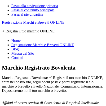
Passa alla navigazione primaria
Passa al contenuto principale
Passa al piè di pagina
Registrazione Marchi e Brevetti ONLINE
⭐ Registra il tuo marchio ONLINE
Home
Registrazione Marchi e Brevetti ONLINE
Blog
Mappa del Sito
Contatti
Marchio Registrato Bovolenta
Marchio Registrato Bovolenta: ✅ Registra il tuo marchio ONLINE,
entra nel nostro sito, segui pochi passi e potrei registrare il tuo
marchio o brevetto a livello Nazionale, Comunitario, Internazionale.
Depositeremo noi il tuo marchio o brevetto.
Affidati al nostro servizio di Consulenza di Proprietà Intellettuale