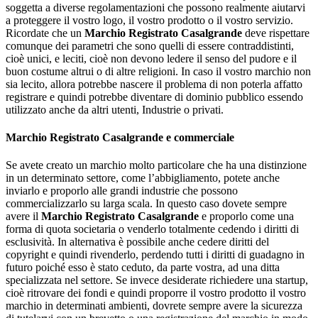
soggetta a diverse regolamentazioni che possono realmente aiutarvi
a proteggere il vostro logo, il vostro prodotto o il vostro servizio.
Ricordate che un
Marchio Registrato Casalgrande
deve rispettare
comunque dei parametri che sono quelli di essere contraddistinti,
cioè unici, e leciti, cioè non devono ledere il senso del pudore e il
buon costume altrui o di altre religioni. In caso il vostro marchio non
sia lecito, allora potrebbe nascere il problema di non poterla affatto
registrare e quindi potrebbe diventare di dominio pubblico essendo
utilizzato anche da altri utenti, Industrie o privati.
Marchio Registrato Casalgrande
e commerciale
Se avete creato un marchio molto particolare che ha una distinzione
in un determinato settore, come l’abbigliamento, potete anche
inviarlo e proporlo alle grandi industrie che possono
commercializzarlo su larga scala. In questo caso dovete sempre
avere il
Marchio Registrato Casalgrande
e proporlo come una
forma di quota societaria o venderlo totalmente cedendo i diritti di
esclusività. In alternativa è possibile anche cedere diritti del
copyright e quindi rivenderlo, perdendo tutti i diritti di guadagno in
futuro poiché esso è stato ceduto, da parte vostra, ad una ditta
specializzata nel settore. Se invece desiderate richiedere una startup,
cioè ritrovare dei fondi e quindi proporre il vostro prodotto il vostro
marchio in determinati ambienti, dovrete sempre avere la sicurezza