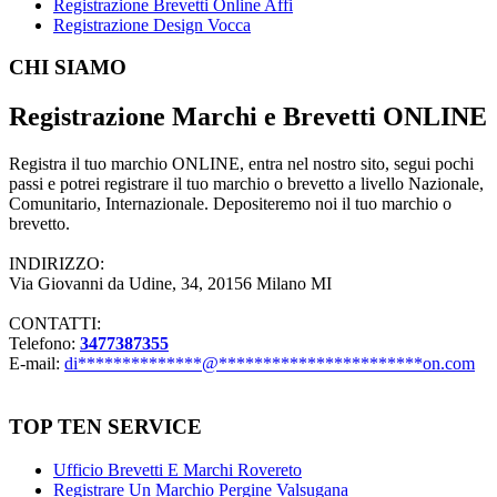
Registrazione Brevetti Online Affi
Registrazione Design Vocca
Footer
CHI SIAMO
Registrazione Marchi e Brevetti ONLINE
Registra il tuo marchio ONLINE, entra nel nostro sito, segui pochi
passi e potrei registrare il tuo marchio o brevetto a livello Nazionale,
Comunitario, Internazionale. Depositeremo noi il tuo marchio o
brevetto.
INDIRIZZO:
Via Giovanni da Udine, 34, 20156 Milano MI
CONTATTI:
Telefono:
3477387355
E-mail:
di
**************
@
***********************
on.com
TOP TEN SERVICE
Ufficio Brevetti E Marchi Rovereto
Registrare Un Marchio Pergine Valsugana