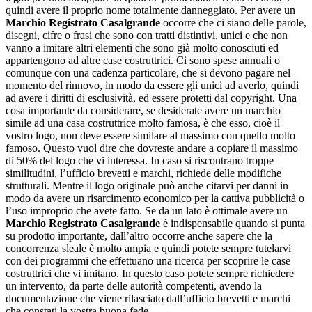
quindi avere il proprio nome totalmente danneggiato. Per avere un
Marchio Registrato Casalgrande
occorre che ci siano delle parole,
disegni, cifre o frasi che sono con tratti distintivi, unici e che non
vanno a imitare altri elementi che sono già molto conosciuti ed
appartengono ad altre case costruttrici. Ci sono spese annuali o
comunque con una cadenza particolare, che si devono pagare nel
momento del rinnovo, in modo da essere gli unici ad averlo, quindi
ad avere i diritti di esclusività, ed essere protetti dal copyright. Una
cosa importante da considerare, se desiderate avere un marchio
simile ad una casa costruttrice molto famosa, è che esso, cioè il
vostro logo, non deve essere similare al massimo con quello molto
famoso. Questo vuol dire che dovreste andare a copiare il massimo
di 50% del logo che vi interessa. In caso si riscontrano troppe
similitudini, l’ufficio brevetti e marchi, richiede delle modifiche
strutturali. Mentre il logo originale può anche citarvi per danni in
modo da avere un risarcimento economico per la cattiva pubblicità o
l’uso improprio che avete fatto. Se da un lato è ottimale avere un
Marchio Registrato Casalgrande
è indispensabile quando si punta
su prodotto importante, dall’altro occorre anche sapere che la
concorrenza sleale è molto ampia e quindi potete sempre tutelarvi
con dei programmi che effettuano una ricerca per scoprire le case
costruttrici che vi imitano. In questo caso potete sempre richiedere
un intervento, da parte delle autorità competenti, avendo la
documentazione che viene rilasciato dall’ufficio brevetti e marchi
che constati la vostra buona fede.