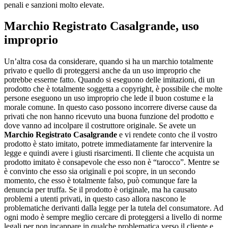
penali e sanzioni molto elevate.
Marchio Registrato Casalgrande
, uso
improprio
Un’altra cosa da considerare, quando si ha un marchio totalmente
privato e quello di proteggersi anche da un uso improprio che
potrebbe esserne fatto. Quando si eseguono delle imitazioni, di un
prodotto che è totalmente soggetta a copyright, è possibile che molte
persone eseguono un uso improprio che lede il buon costume e la
morale comune. In questo caso possono incorrere diverse cause da
privati che non hanno ricevuto una buona funzione del prodotto e
dove vanno ad incolpare il costruttore originale. Se avete un
Marchio Registrato Casalgrande
e vi rendete conto che il vostro
prodotto è stato imitato, potrete immediatamente far intervenire la
legge e quindi avere i giusti risarcimenti. Il cliente che acquista un
prodotto imitato è consapevole che esso non è “tarocco”. Mentre se
è convinto che esso sia originali e poi scopre, in un secondo
momento, che esso è totalmente falso, può comunque fare la
denuncia per truffa. Se il prodotto è originale, ma ha causato
problemi a utenti privati, in questo caso allora nascono le
problematiche derivanti dalla legge per la tutela del consumatore. Ad
ogni modo è sempre meglio cercare di proteggersi a livello di norme
legali per non incappare in qualche problematica verso il cliente e