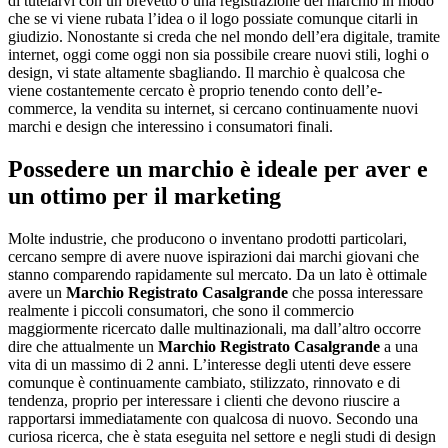
di tutelarvi con un brevetto o una registrazione del marchio in modo
che se vi viene rubata l’idea o il logo possiate comunque citarli in
giudizio. Nonostante si creda che nel mondo dell’era digitale, tramite
internet, oggi come oggi non sia possibile creare nuovi stili, loghi o
design, vi state altamente sbagliando. Il marchio è qualcosa che
viene costantemente cercato è proprio tenendo conto dell’e-
commerce, la vendita su internet, si cercano continuamente nuovi
marchi e design che interessino i consumatori finali.
Possedere un marchio è ideale per aver e
un ottimo per il marketing
Molte industrie, che producono o inventano prodotti particolari,
cercano sempre di avere nuove ispirazioni dai marchi giovani che
stanno comparendo rapidamente sul mercato. Da un lato è ottimale
avere un
Marchio Registrato Casalgrande
che possa interessare
realmente i piccoli consumatori, che sono il commercio
maggiormente ricercato dalle multinazionali, ma dall’altro occorre
dire che attualmente un
Marchio Registrato Casalgrande
a una
vita di un massimo di 2 anni. L’interesse degli utenti deve essere
comunque è continuamente cambiato, stilizzato, rinnovato e di
tendenza, proprio per interessare i clienti che devono riuscire a
rapportarsi immediatamente con qualcosa di nuovo. Secondo una
curiosa ricerca, che è stata eseguita nel settore e negli studi di design