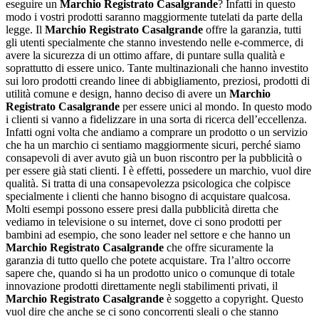
eseguire un
Marchio Registrato Casalgrande
? Infatti in questo
modo i vostri prodotti saranno maggiormente tutelati da parte della
legge. Il
Marchio Registrato Casalgrande
offre la garanzia, tutti
gli utenti specialmente che stanno investendo nelle e-commerce, di
avere la sicurezza di un ottimo affare, di puntare sulla qualità e
soprattutto di essere unico. Tante multinazionali che hanno investito
sui loro prodotti creando linee di abbigliamento, preziosi, prodotti di
utilità comune e design, hanno deciso di avere un
Marchio
Registrato Casalgrande
per essere unici al mondo. In questo modo
i clienti si vanno a fidelizzare in una sorta di ricerca dell’eccellenza.
Infatti ogni volta che andiamo a comprare un prodotto o un servizio
che ha un marchio ci sentiamo maggiormente sicuri, perché siamo
consapevoli di aver avuto già un buon riscontro per la pubblicità o
per essere già stati clienti. I è effetti, possedere un marchio, vuol dire
qualità. Si tratta di una consapevolezza psicologica che colpisce
specialmente i clienti che hanno bisogno di acquistare qualcosa.
Molti esempi possono essere presi dalla pubblicità diretta che
vediamo in televisione o su internet, dove ci sono prodotti per
bambini ad esempio, che sono leader nel settore e che hanno un
Marchio Registrato Casalgrande
che offre sicuramente la
garanzia di tutto quello che potete acquistare. Tra l’altro occorre
sapere che, quando si ha un prodotto unico o comunque di totale
innovazione prodotti direttamente negli stabilimenti privati, il
Marchio Registrato Casalgrande
è soggetto a copyright. Questo
vuol dire che anche se ci sono concorrenti sleali o che stanno