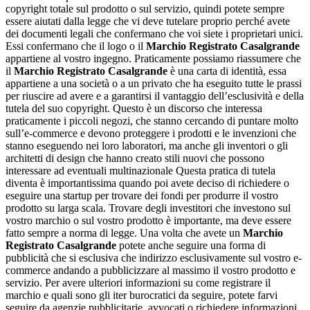
copyright totale sul prodotto o sul servizio, quindi potete sempre
essere aiutati dalla legge che vi deve tutelare proprio perché avete
dei documenti legali che confermano che voi siete i proprietari unici.
Essi confermano che il logo o il
Marchio Registrato Casalgrande
appartiene al vostro ingegno. Praticamente possiamo riassumere che
il
Marchio Registrato Casalgrande
è una carta di identità, essa
appartiene a una società o a un privato che ha eseguito tutte le prassi
per riuscire ad avere e a garantirsi il vantaggio dell’esclusività e della
tutela del suo copyright. Questo è un discorso che interessa
praticamente i piccoli negozi, che stanno cercando di puntare molto
sull’e-commerce e devono proteggere i prodotti e le invenzioni che
stanno eseguendo nei loro laboratori, ma anche gli inventori o gli
architetti di design che hanno creato stili nuovi che possono
interessare ad eventuali multinazionale Questa pratica di tutela
diventa è importantissima quando poi avete deciso di richiedere o
eseguire una startup per trovare dei fondi per produrre il vostro
prodotto su larga scala. Trovare degli investitori che investono sul
vostro marchio o sul vostro prodotto è importante, ma deve essere
fatto sempre a norma di legge. Una volta che avete un
Marchio
Registrato Casalgrande
potete anche seguire una forma di
pubblicità che si esclusiva che indirizzo esclusivamente sul vostro e-
commerce andando a pubblicizzare al massimo il vostro prodotto e
servizio. Per avere ulteriori informazioni su come registrare il
marchio e quali sono gli iter burocratici da seguire, potete farvi
seguire da agenzie pubblicitarie, avvocati o richiedere informazioni