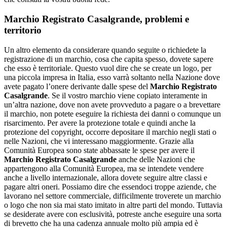
Marchio Registrato Casalgrande
, problemi e
territorio
Un altro elemento da considerare quando seguite o richiedete la
registrazione di un marchio, cosa che capita spesso, dovete sapere
che esso è territoriale. Questo vuol dire che se create un logo, per
una piccola impresa in Italia, esso varrà soltanto nella Nazione dove
avete pagato l’onere derivante dalle spese del
Marchio Registrato
Casalgrande
. Se il vostro marchio viene copiato interamente in
un’altra nazione, dove non avete provveduto a pagare o a brevettare
il marchio, non potete eseguire la richiesta dei danni o comunque un
risarcimento. Per avere la protezione totale e quindi anche la
protezione del copyright, occorre depositare il marchio negli stati o
nelle Nazioni, che vi interessano maggiormente. Grazie alla
Comunità Europea sono state abbassate le spese per avere il
Marchio Registrato Casalgrande
anche delle Nazioni che
appartengono alla Comunità Europea, ma se intendete vendere
anche a livello internazionale, allora dovete seguire altre classi e
pagare altri oneri. Possiamo dire che essendoci troppe aziende, che
lavorano nel settore commerciale, difficilmente troverete un marchio
o logo che non sia mai stato imitato in altre parti del mondo. Tuttavia
se desiderate avere con esclusività, potreste anche eseguire una sorta
di brevetto che ha una cadenza annuale molto più ampia ed è