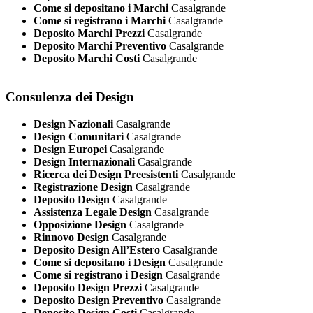
Come si depositano i Marchi
Casalgrande
Come si registrano i Marchi
Casalgrande
Deposito Marchi Prezzi
Casalgrande
Deposito Marchi Preventivo
Casalgrande
Deposito Marchi Costi
Casalgrande
Consulenza dei Design
Design Nazionali
Casalgrande
Design Comunitari
Casalgrande
Design Europei
Casalgrande
Design Internazionali
Casalgrande
Ricerca dei Design Preesistenti
Casalgrande
Registrazione Design
Casalgrande
Deposito Design
Casalgrande
Assistenza Legale Design
Casalgrande
Opposizione Design
Casalgrande
Rinnovo Design
Casalgrande
Deposito Design All’Estero
Casalgrande
Come si depositano i Design
Casalgrande
Come si registrano i Design
Casalgrande
Deposito Design Prezzi
Casalgrande
Deposito Design Preventivo
Casalgrande
Deposito Design Costi
Casalgrande