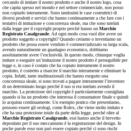
cercando di imitare il nostro prodotto e anche il nostro logo, cosa
che capita spesso nel mondo e nel settore commerciale, non posso
non copiarlo interamente. Sono tantissimi le case costruttrici di
diversi prodotti e servizi che hanno continuamente a che fare con i
tentativi di imitazione e concorrenza sleale, ma che sono tutelati
dalla legge per il copyright proprio perché hanno un
Marchio
Registrato Casalgrande
. Ad ogni modo cosa vuol dire avere un
prodotto soggetto a copyright? Quando creiamo o inventiamo un
prodotto che possa essere venduto è commercializzato su larga scala,
avendo naturalmente un guadagno economico, dobbiamo
assolutamente avere l’esclusività. In questo modo, chiunque voglia
imitare o eseguire un’imitazione il nostro prodotto è perseguibile per
legge e, in caso è costato che ha copiato interamente il nostro
prodotto, è costretto a risarcire il marchio interamente e eliminare la
copia. Infatti, tante multinazionali che hanno eseguito una
concorrenza sleale, si sono trovati a pagare interamente l’inventore
di un determinato luogo perché il suo si era tutelato avendo il
marchio. La protezione del copyright è particolarmente consigliata
quando si ha un prodotto che interessa il consumatore finale e quindi
lo acquista continuamente. Un esempio pratico che presentiamo,
possono essere gli orologi, come Rolex, che viene molto imitato e
che ha una protezione totale da parte della legge, perché oltre al
Marchio Registrato Casalgrande
, essi hanno anche il brevetto
depositato per il suo meccanismo è la registrazione del design. In
poche parole esso non può essere copiato perché ci sono rischi