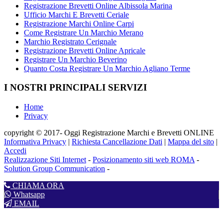
Registrazione Brevetti Online Albissola Marina
Ufficio Marchi E Brevetti Ceriale
Registrazione Marchi Online Carpi
Come Registrare Un Marchio Merano
Marchio Registrato Cerignale
Registrazione Brevetti Online Apricale
Registrare Un Marchio Beverino
Quanto Costa Registrare Un Marchio Agliano Terme
I NOSTRI PRINCIPALI SERVIZI
Home
Privacy
copyright © 2017- Oggi Registrazione Marchi e Brevetti ONLINE
Informativa Privacy
|
Richiesta Cancellazione Dati
|
Mappa del sito
|
Accedi
Realizzazione Siti Internet
-
Posizionamento siti web ROMA
-
Solution Group Communication
-
CHIAMA ORA
Whatsapp
EMAIL