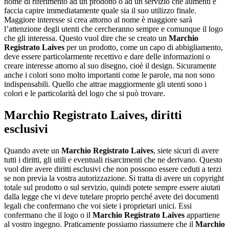
nome di riferimento ad un prodotto o ad un servizio che aumenti e
faccia capire immediatamente quale sia il suo utilizzo finale.
Maggiore interesse si crea attorno al nome è maggiore sarà
l’attenzione degli utenti che cercheranno sempre e comunque il logo
che gli interessa. Questo vuol dire che se creato un
Marchio
Registrato Laives
per un prodotto, come un capo di abbigliamento,
deve essere particolarmente recettivo e dare delle informazioni o
creare interesse attorno al suo disegno, cioè il design. Sicuramente
anche i colori sono molto importanti come le parole, ma non sono
indispensabili. Quello che attrae maggiormente gli utenti sono i
colori e le particolarità del logo che si può trovare.
Marchio Registrato Laives
, diritti
esclusivi
Quando avete un
Marchio Registrato Laives
, siete sicuri di avere
tutti i diritti, gli utili e eventuali risarcimenti che ne derivano. Questo
vuol dire avere diritti esclusivi che non possono essere ceduti a terzi
se non previa la vostra autorizzazione. Si tratta di avere un copyright
totale sul prodotto o sul servizio, quindi potete sempre essere aiutati
dalla legge che vi deve tutelare proprio perché avete dei documenti
legali che confermano che voi siete i proprietari unici. Essi
confermano che il logo o il
Marchio Registrato Laives
appartiene
al vostro ingegno. Praticamente possiamo riassumere che il
Marchio