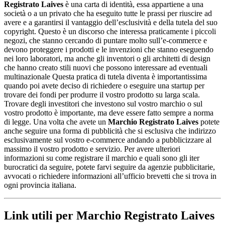
Registrato Laives
è una carta di identità, essa appartiene a una
società o a un privato che ha eseguito tutte le prassi per riuscire ad
avere e a garantirsi il vantaggio dell’esclusività e della tutela del suo
copyright. Questo è un discorso che interessa praticamente i piccoli
negozi, che stanno cercando di puntare molto sull’e-commerce e
devono proteggere i prodotti e le invenzioni che stanno eseguendo
nei loro laboratori, ma anche gli inventori o gli architetti di design
che hanno creato stili nuovi che possono interessare ad eventuali
multinazionale Questa pratica di tutela diventa è importantissima
quando poi avete deciso di richiedere o eseguire una startup per
trovare dei fondi per produrre il vostro prodotto su larga scala.
Trovare degli investitori che investono sul vostro marchio o sul
vostro prodotto è importante, ma deve essere fatto sempre a norma
di legge. Una volta che avete un
Marchio Registrato Laives
potete
anche seguire una forma di pubblicità che si esclusiva che indirizzo
esclusivamente sul vostro e-commerce andando a pubblicizzare al
massimo il vostro prodotto e servizio. Per avere ulteriori
informazioni su come registrare il marchio e quali sono gli iter
burocratici da seguire, potete farvi seguire da agenzie pubblicitarie,
avvocati o richiedere informazioni all’ufficio brevetti che si trova in
ogni provincia italiana.
Link utili per Marchio Registrato Laives