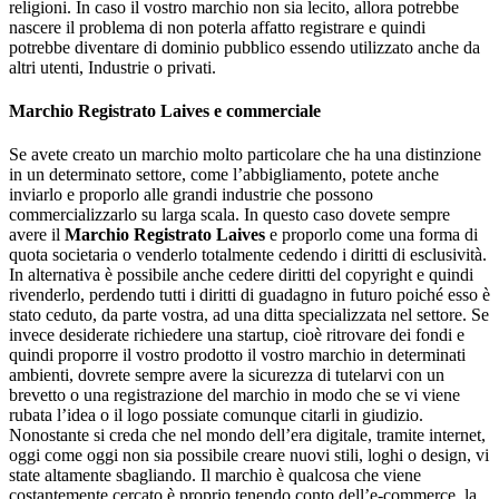
religioni. In caso il vostro marchio non sia lecito, allora potrebbe
nascere il problema di non poterla affatto registrare e quindi
potrebbe diventare di dominio pubblico essendo utilizzato anche da
altri utenti, Industrie o privati.
Marchio Registrato Laives
e commerciale
Se avete creato un marchio molto particolare che ha una distinzione
in un determinato settore, come l’abbigliamento, potete anche
inviarlo e proporlo alle grandi industrie che possono
commercializzarlo su larga scala. In questo caso dovete sempre
avere il
Marchio Registrato Laives
e proporlo come una forma di
quota societaria o venderlo totalmente cedendo i diritti di esclusività.
In alternativa è possibile anche cedere diritti del copyright e quindi
rivenderlo, perdendo tutti i diritti di guadagno in futuro poiché esso è
stato ceduto, da parte vostra, ad una ditta specializzata nel settore. Se
invece desiderate richiedere una startup, cioè ritrovare dei fondi e
quindi proporre il vostro prodotto il vostro marchio in determinati
ambienti, dovrete sempre avere la sicurezza di tutelarvi con un
brevetto o una registrazione del marchio in modo che se vi viene
rubata l’idea o il logo possiate comunque citarli in giudizio.
Nonostante si creda che nel mondo dell’era digitale, tramite internet,
oggi come oggi non sia possibile creare nuovi stili, loghi o design, vi
state altamente sbagliando. Il marchio è qualcosa che viene
costantemente cercato è proprio tenendo conto dell’e-commerce, la