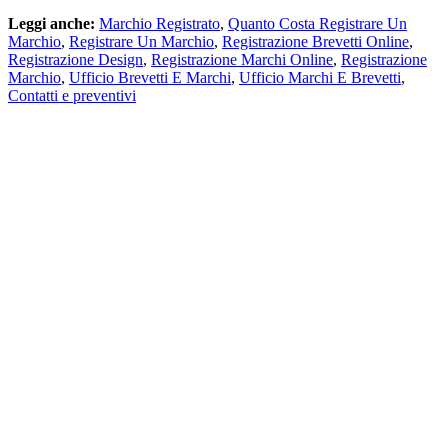
Leggi anche:
Marchio Registrato
,
Quanto Costa Registrare Un
Marchio
,
Registrare Un Marchio
,
Registrazione Brevetti Online
,
Registrazione Design
,
Registrazione Marchi Online
,
Registrazione
Marchio
,
Ufficio Brevetti E Marchi
,
Ufficio Marchi E Brevetti
,
Contatti e preventivi