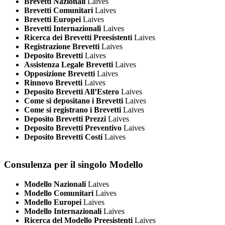
Brevetti Nazionali
Laives
Brevetti Comunitari
Laives
Brevetti Europei
Laives
Brevetti Internazionali
Laives
Ricerca dei Brevetti Preesistenti
Laives
Registrazione Brevetti
Laives
Deposito Brevetti
Laives
Assistenza Legale Brevetti
Laives
Opposizione Brevetti
Laives
Rinnovo Brevetti
Laives
Deposito Brevetti All’Estero
Laives
Come si depositano i Brevetti
Laives
Come si registrano i Brevetti
Laives
Deposito Brevetti Prezzi
Laives
Deposito Brevetti Preventivo
Laives
Deposito Brevetti Costi
Laives
Consulenza per il singolo Modello
Modello Nazionali
Laives
Modello Comunitari
Laives
Modello Europei
Laives
Modello Internazionali
Laives
Ricerca del Modello Preesistenti
Laives