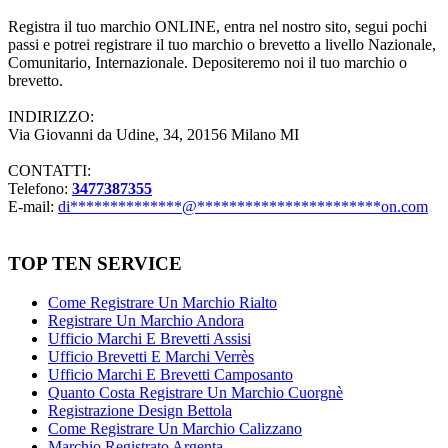
Registra il tuo marchio ONLINE, entra nel nostro sito, segui pochi
passi e potrei registrare il tuo marchio o brevetto a livello Nazionale,
Comunitario, Internazionale. Depositeremo noi il tuo marchio o
brevetto.
INDIRIZZO:
Via Giovanni da Udine, 34, 20156 Milano MI
CONTATTI:
Telefono:
3477387355
E-mail:
di
**************
@
***********************
on.com
TOP TEN SERVICE
Come Registrare Un Marchio Rialto
Registrare Un Marchio Andora
Ufficio Marchi E Brevetti Assisi
Ufficio Brevetti E Marchi Verrès
Ufficio Marchi E Brevetti Camposanto
Quanto Costa Registrare Un Marchio Cuorgnè
Registrazione Design Bettola
Come Registrare Un Marchio Calizzano
Marchio Registrato Argenta