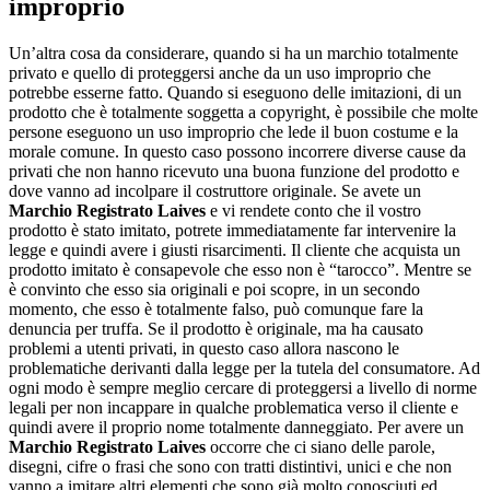
improprio
Un’altra cosa da considerare, quando si ha un marchio totalmente
privato e quello di proteggersi anche da un uso improprio che
potrebbe esserne fatto. Quando si eseguono delle imitazioni, di un
prodotto che è totalmente soggetta a copyright, è possibile che molte
persone eseguono un uso improprio che lede il buon costume e la
morale comune. In questo caso possono incorrere diverse cause da
privati che non hanno ricevuto una buona funzione del prodotto e
dove vanno ad incolpare il costruttore originale. Se avete un
Marchio Registrato Laives
e vi rendete conto che il vostro
prodotto è stato imitato, potrete immediatamente far intervenire la
legge e quindi avere i giusti risarcimenti. Il cliente che acquista un
prodotto imitato è consapevole che esso non è “tarocco”. Mentre se
è convinto che esso sia originali e poi scopre, in un secondo
momento, che esso è totalmente falso, può comunque fare la
denuncia per truffa. Se il prodotto è originale, ma ha causato
problemi a utenti privati, in questo caso allora nascono le
problematiche derivanti dalla legge per la tutela del consumatore. Ad
ogni modo è sempre meglio cercare di proteggersi a livello di norme
legali per non incappare in qualche problematica verso il cliente e
quindi avere il proprio nome totalmente danneggiato. Per avere un
Marchio Registrato Laives
occorre che ci siano delle parole,
disegni, cifre o frasi che sono con tratti distintivi, unici e che non
vanno a imitare altri elementi che sono già molto conosciuti ed