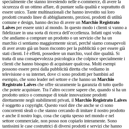
specialmente che stanno investendo nelle e-commerce, di avere la
sicurezza di un ottimo affare, di puntare sulla qualità e soprattutto di
essere unico. Tante multinazionali che hanno investito sui loro
prodotti creando linee di abbigliamento, preziosi, prodotti di utilità
comune e design, hanno deciso di avere un
Marchio Registrato
Laives
per essere unici al mondo. In questo modo i clienti si vanno a
fidelizzare in una sorta di ricerca dell’eccellenza. Infatti ogni volta
che andiamo a comprare un prodotto o un servizio che ha un
marchio ci sentiamo maggiormente sicuri, perché siamo consapevoli
di aver avuto già un buon riscontro per la pubblicità o per essere già
stati clienti. I è effetti, possedere un marchio, vuol dire qualità. Si
tratta di una consapevolezza psicologica che colpisce specialmente i
clienti che hanno bisogno di acquistare qualcosa. Molti esempi
possono essere presi dalla pubblicità diretta che vediamo in
televisione o su internet, dove ci sono prodotti per bambini ad
esempio, che sono leader nel settore e che hanno un
Marchio
Registrato Laives
che offre sicuramente la garanzia di tutto quello
che potete acquistare. Tra l’altro occorre sapere che, quando si ha un
prodotto unico o comunque di totale innovazione prodotti
direttamente negli stabilimenti privati, il
Marchio Registrato Laives
è soggetto a copyright. Questo vuol dire che anche se ci sono
concorrenti sleali o che stanno cercando di imitare il nostro prodotto
e anche il nostro logo, cosa che capita spesso nel mondo e nel
settore commerciale, non posso non copiarlo interamente. Sono
tantissimi le case costruttrici di diversi prodotti e servizi che hanno