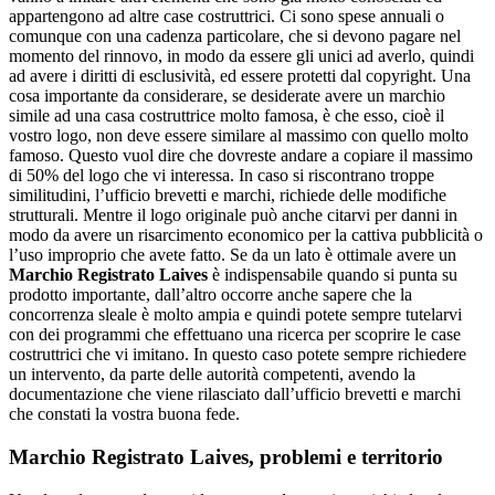
appartengono ad altre case costruttrici. Ci sono spese annuali o
comunque con una cadenza particolare, che si devono pagare nel
momento del rinnovo, in modo da essere gli unici ad averlo, quindi
ad avere i diritti di esclusività, ed essere protetti dal copyright. Una
cosa importante da considerare, se desiderate avere un marchio
simile ad una casa costruttrice molto famosa, è che esso, cioè il
vostro logo, non deve essere similare al massimo con quello molto
famoso. Questo vuol dire che dovreste andare a copiare il massimo
di 50% del logo che vi interessa. In caso si riscontrano troppe
similitudini, l’ufficio brevetti e marchi, richiede delle modifiche
strutturali. Mentre il logo originale può anche citarvi per danni in
modo da avere un risarcimento economico per la cattiva pubblicità o
l’uso improprio che avete fatto. Se da un lato è ottimale avere un
Marchio Registrato Laives
è indispensabile quando si punta su
prodotto importante, dall’altro occorre anche sapere che la
concorrenza sleale è molto ampia e quindi potete sempre tutelarvi
con dei programmi che effettuano una ricerca per scoprire le case
costruttrici che vi imitano. In questo caso potete sempre richiedere
un intervento, da parte delle autorità competenti, avendo la
documentazione che viene rilasciato dall’ufficio brevetti e marchi
che constati la vostra buona fede.
Marchio Registrato Laives
, problemi e territorio