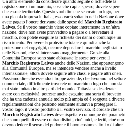
Un altro elemento da considerare quando seguite o richiedete la
registrazione di un marchio, cosa che capita spesso, dovete sapere
che esso è territoriale. Questo vuol dire che se create un logo, per
una piccola impresa in Italia, esso varrà soltanto nella Nazione dove
avete pagato l’onere derivante dalle spese del
Marchio Registrato
Laives
. Se il vostro marchio viene copiato interamente in un’altra
nazione, dove non avete provveduto a pagare o a brevettare il
marchio, non potete eseguire la richiesta dei danni o comunque un
risarcimento. Per avere la protezione totale e quindi anche la
protezione del copyright, occorre depositare il marchio negli stati o
nelle Nazioni, che vi interessano maggiormente. Grazie alla
Comunità Europea sono state abbassate le spese per avere il
Marchio Registrato Laives
anche delle Nazioni che appartengono
alla Comunità Europea, ma se intendete vendere anche a livello
internazionale, allora dovete seguire altre classi e pagare altri oneri.
Possiamo dire che essendoci troppe aziende, che lavorano nel settore
commerciale, difficilmente troverete un marchio o logo che non sia
mai stato imitato in altre parti del mondo. Tuttavia se desiderate
avere con esclusività, potreste anche eseguire una sorta di brevetto
che ha una cadenza annuale molto più ampia ed è soggetta a diverse
regolamentazioni che possono realmente aiutarvi a proteggere il
vostro logo, il vostro prodotto o il vostro servizio. Ricordate che un
Marchio Registrato Laives
deve rispettare comunque dei parametri
che sono quelli di essere contraddistinti, cioè unici, e leciti, cioè non
devono ledere il senso del pudore e il buon costume altrui o di altre