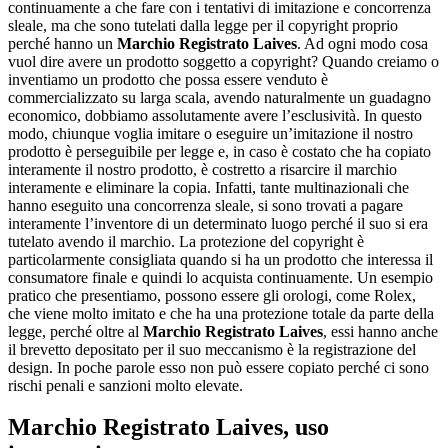
continuamente a che fare con i tentativi di imitazione e concorrenza
sleale, ma che sono tutelati dalla legge per il copyright proprio
perché hanno un
Marchio Registrato Laives
. Ad ogni modo cosa
vuol dire avere un prodotto soggetto a copyright? Quando creiamo o
inventiamo un prodotto che possa essere venduto è
commercializzato su larga scala, avendo naturalmente un guadagno
economico, dobbiamo assolutamente avere l’esclusività. In questo
modo, chiunque voglia imitare o eseguire un’imitazione il nostro
prodotto è perseguibile per legge e, in caso è costato che ha copiato
interamente il nostro prodotto, è costretto a risarcire il marchio
interamente e eliminare la copia. Infatti, tante multinazionali che
hanno eseguito una concorrenza sleale, si sono trovati a pagare
interamente l’inventore di un determinato luogo perché il suo si era
tutelato avendo il marchio. La protezione del copyright è
particolarmente consigliata quando si ha un prodotto che interessa il
consumatore finale e quindi lo acquista continuamente. Un esempio
pratico che presentiamo, possono essere gli orologi, come Rolex,
che viene molto imitato e che ha una protezione totale da parte della
legge, perché oltre al
Marchio Registrato Laives
, essi hanno anche
il brevetto depositato per il suo meccanismo è la registrazione del
design. In poche parole esso non può essere copiato perché ci sono
rischi penali e sanzioni molto elevate.
Marchio Registrato Laives
, uso