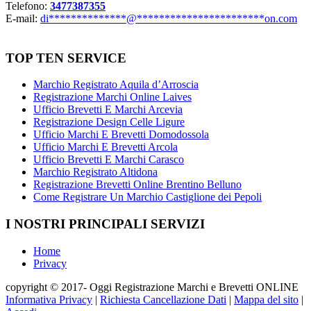
Telefono:
3477387355
E-mail:
di
**************
@
***********************
on.com
TOP TEN SERVICE
Marchio Registrato Aquila d’Arroscia
Registrazione Marchi Online Laives
Ufficio Brevetti E Marchi Arcevia
Registrazione Design Celle Ligure
Ufficio Marchi E Brevetti Domodossola
Ufficio Marchi E Brevetti Arcola
Ufficio Brevetti E Marchi Carasco
Marchio Registrato Altidona
Registrazione Brevetti Online Brentino Belluno
Come Registrare Un Marchio Castiglione dei Pepoli
I NOSTRI PRINCIPALI SERVIZI
Home
Privacy
copyright © 2017- Oggi Registrazione Marchi e Brevetti ONLINE
Informativa Privacy
|
Richiesta Cancellazione Dati
|
Mappa del sito
|