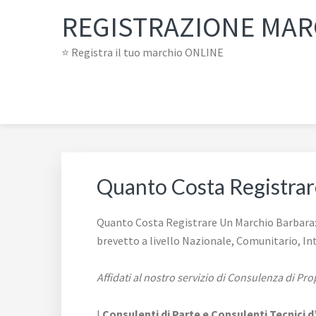
Passa
Passa
Passa
REGISTRAZIONE MARC
alla
al
al
navigazione
contenuto
piè
⭐ Registra il tuo marchio ONLINE
primaria
principale
di
pagina
Quanto Costa Registra
Quanto Costa Registrare Un Marchio Barbara: ✅
brevetto a livello Nazionale, Comunitario, In
Affidati al nostro servizio di Consulenza di Prop
I
Consulenti di Parte e
Consulenti Tecnici d