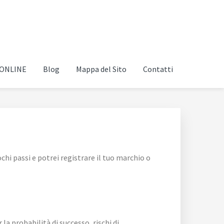
i ONLINE
Blog
Mappa del Sito
Contatti
hi passi e potrei registrare il tuo marchio o
 la probabilità di successo, rischi di