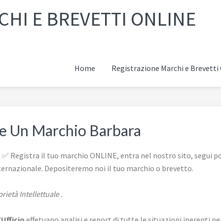
HI E BREVETTI ONLINE
Home
Registrazione Marchi e Brevett
re Un Marchio Barbara
 Registra il tuo marchio ONLINE, entra nel nostro sito, segui poc
ternazionale. Depositeremo noi il tuo marchio o brevetto.
rietà Intellettuale .
’Ufficio
effetuano analisi e report di tutte le situazioni inerenti per