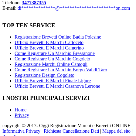
Telefono:
3477387355
E-mail:
di
**************
@
***********************
on.com
TOP TEN SERVICE
Registrazione Brevetti Online Badia Polesine
Ufficio Brevetti E Marchi Cartoceto
Ufficio Brevetti E Marchi Camerino
Come Registrare Un Marchio Bressanone
Come Registrare Un Marchio Cogoleto
Registrazione Marchi Online Camogli
Come Registrare Un Marchio Borgo Val di Taro
Registrazione Design Cogoleto
Ufficio Brevetti E Marchi Finale Ligure
Ufficio Brevetti E Marchi Casanova Lerrone
I NOSTRI PRINCIPALI SERVIZI
Home
Privacy
copyright © 2017- Oggi Registrazione Marchi e Brevetti ONLINE
Informativa Privacy
|
Richiesta Cancellazione Dati
|
Mappa del sito
|