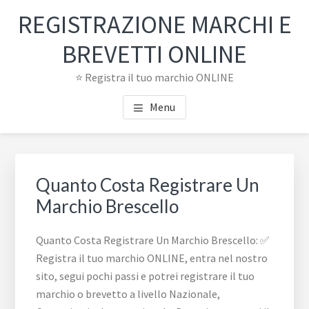
Passa
Passa
REGISTRAZIONE MARCHI E
al
al
contenuto
piè
BREVETTI ONLINE
principale
di
⭐ Registra il tuo marchio ONLINE
pagina
Menu
Quanto Costa Registrare Un
Marchio Brescello
Quanto Costa Registrare Un Marchio Brescello: ✅
Registra il tuo marchio ONLINE, entra nel nostro
sito, segui pochi passi e potrei registrare il tuo
marchio o brevetto a livello Nazionale,