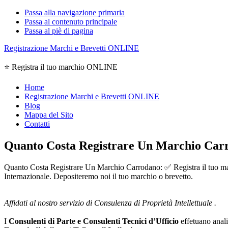
Passa alla navigazione primaria
Passa al contenuto principale
Passa al piè di pagina
Registrazione Marchi e Brevetti ONLINE
⭐ Registra il tuo marchio ONLINE
Home
Registrazione Marchi e Brevetti ONLINE
Blog
Mappa del Sito
Contatti
Quanto Costa Registrare Un Marchio Car
Quanto Costa Registrare Un Marchio Carrodano: ✅ Registra il tuo march
Internazionale. Depositeremo noi il tuo marchio o brevetto.
Affidati al nostro servizio di Consulenza di Proprietà Intellettuale .
I
Consulenti di Parte e
Consulenti Tecnici d’Ufficio
effetuano analis