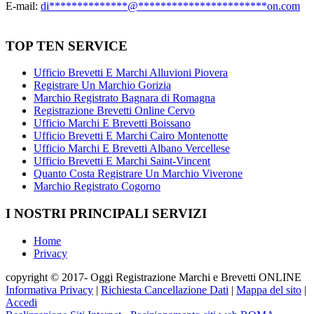
E-mail:
di
**************
@
***********************
on.com
TOP TEN SERVICE
Ufficio Brevetti E Marchi Alluvioni Piovera
Registrare Un Marchio Gorizia
Marchio Registrato Bagnara di Romagna
Registrazione Brevetti Online Cervo
Ufficio Marchi E Brevetti Boissano
Ufficio Brevetti E Marchi Cairo Montenotte
Ufficio Marchi E Brevetti Albano Vercellese
Ufficio Brevetti E Marchi Saint-Vincent
Quanto Costa Registrare Un Marchio Viverone
Marchio Registrato Cogorno
I NOSTRI PRINCIPALI SERVIZI
Home
Privacy
copyright © 2017- Oggi Registrazione Marchi e Brevetti ONLINE
Informativa Privacy
|
Richiesta Cancellazione Dati
|
Mappa del sito
|
Accedi