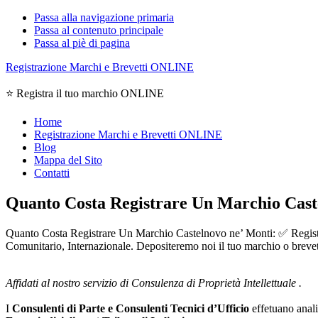
Passa alla navigazione primaria
Passa al contenuto principale
Passa al piè di pagina
Registrazione Marchi e Brevetti ONLINE
⭐ Registra il tuo marchio ONLINE
Home
Registrazione Marchi e Brevetti ONLINE
Blog
Mappa del Sito
Contatti
Quanto Costa Registrare Un Marchio Cast
Quanto Costa Registrare Un Marchio Castelnovo ne’ Monti: ✅ Registra i
Comunitario, Internazionale. Depositeremo noi il tuo marchio o brevet
Affidati al nostro servizio di Consulenza di Proprietà Intellettuale .
I
Consulenti di Parte e
Consulenti Tecnici d’Ufficio
effetuano analis