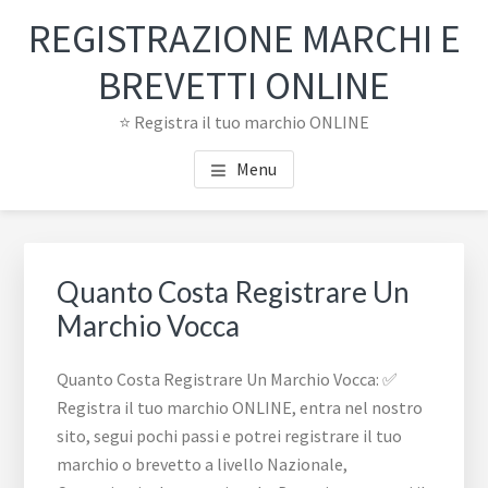
Passa
Passa
REGISTRAZIONE MARCHI E
al
al
contenuto
piè
BREVETTI ONLINE
principale
di
⭐ Registra il tuo marchio ONLINE
pagina
Menu
Quanto Costa Registrare Un
Marchio Vocca
Quanto Costa Registrare Un Marchio Vocca: ✅
Registra il tuo marchio ONLINE, entra nel nostro
sito, segui pochi passi e potrei registrare il tuo
marchio o brevetto a livello Nazionale,