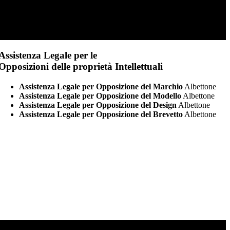
Assistenza Legale per le
Opposizioni delle proprietà Intellettuali
Assistenza Legale per Opposizione del Marchio
Albettone
Assistenza Legale per Opposizione del Modello
Albettone
Assistenza Legale per Opposizione del Design
Albettone
Assistenza Legale per Opposizione del Brevetto
Albettone