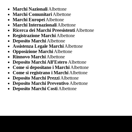
Marchi Nazionali
Albettone
Marchi Comunitari
Albettone
Marchi Europei
Albettone
Marchi Internazionali
Albettone
Ricerca dei Marchi Preesistenti
Albettone
Registrazione Marchi
Albettone
Deposito Marchi
Albettone
Assistenza Legale Marchi
Albettone
Opposizione Marchi
Albettone
Rinnovo Marchi
Albettone
Deposito Marchi All’Estero
Albettone
Come si depositano i Marchi
Albettone
Come si registrano i Marchi
Albettone
Deposito Marchi Prezzi
Albettone
Deposito Marchi Preventivo
Albettone
Deposito Marchi Costi
Albettone