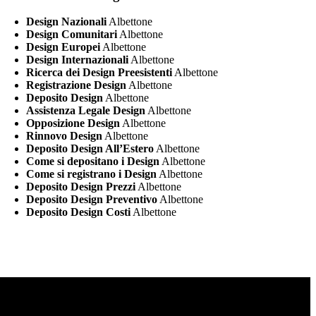
Design Nazionali
Albettone
Design Comunitari
Albettone
Design Europei
Albettone
Design Internazionali
Albettone
Ricerca dei Design Preesistenti
Albettone
Registrazione Design
Albettone
Deposito Design
Albettone
Assistenza Legale Design
Albettone
Opposizione Design
Albettone
Rinnovo Design
Albettone
Deposito Design All’Estero
Albettone
Come si depositano i Design
Albettone
Come si registrano i Design
Albettone
Deposito Design Prezzi
Albettone
Deposito Design Preventivo
Albettone
Deposito Design Costi
Albettone