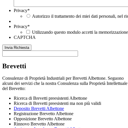
Privacy
*
Autorizzo il trattamento dei miei dati personali, nel r
Privacy
*
Utilizzando questo modulo accetti la memorizzazione e
CAPTCHA
Brevetti
Consulenze di Proprietà Industriali per Brevetti Albettone. Seguono
alcuni dei servizi che la nostra Consulenza sulla Proprietà Intellettuale
del Brevetto:
Ricerca di Brevetti preesistenti Albettone
Ricerca di Brevetti preesistenti ma non più validi
Deposito Brevetti Albettone
Registrazione Brevetto Albettone
Opposizione Brevetto Albettone
Rinnovo Brevetto Albettone