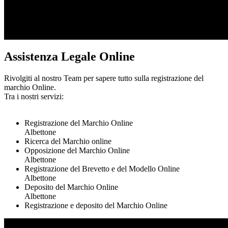
Assistenza Legale Online
Rivolgiti al nostro Team per sapere tutto sulla registrazione del
marchio Online.
Tra i nostri servizi:
Registrazione del Marchio Online
Albettone
Ricerca del Marchio online
Opposizione del Marchio Online
Albettone
Registrazione del Brevetto e del Modello Online
Albettone
Deposito del Marchio Online
Albettone
Registrazione e deposito del Marchio Online