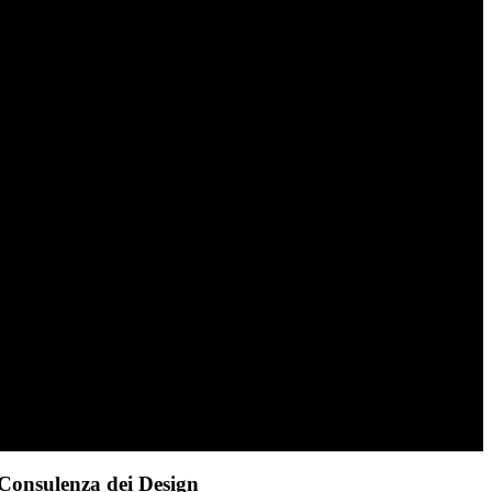
Consulenza dei Design