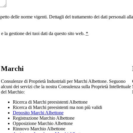
ispetto delle norme vigenti. Dettagli del trattamento dei dati personali al
 la gestione dei tuoi dati da questo sito web.
*
Marchi
Consulenze di Proprietà Industriali per Marchi Albettone. Seguono
alcuni dei servizi che la nostra Consulenza sulla Proprietà Intellettuale
del Marchio:
Ricerca di Marchi preesistenti Albettone
Ricerca di Marchi preesistenti ma non più validi
Deposito Marchi Albettone
Registrazione Marchio Albettone
Opposizione Marchio Albettone
Rinnovo Marchio Albettone