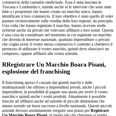
commercio della cannabis medicinale. Essa è stata lanciata in
Toscana e Lombardia e, tramite anche al le interviste che sono state
fatte a i proprietari che hanno creato un marchio unico, hanno
identificato il loro commercio. Il loro obiettivo è stato quello di voler
puntare esclusivamente sulla vendita della loro regione, da principio.
Una volta che hanno registrato il marchio, hanno ricevuto molte
richieste anche da privati che volevano affiliarsi a loro nome. Questa
è una cosa da considerare nel momento in cui registrate un marchio
che diventa di interesse nazionale, qualsiasi imprenditore o privato
che voglia avere il vostro stesso commercio è costretto a chiedervi il
permesso di utilizzare il vostro marchio, quindi deve rilasciarvi un
compenso, oppure affiliarsi alla vostra azienda.
R
Registrare Un Marchio Boara Pisani
,
esplosione del franchising
Il franchising spesso è causato dai grandi marchi e dalle
multinazionali che offrono a imprenditori privati, anche i piccoli
imprenditori, la possibilità di pagare una quota per avere il vostro
marchio e quindi anche i vostri prodotti. Attualmente è possibile
riuscire ad affiliarsi anche ad aziende di piccole dimensioni che
stanno avendo un buon successo a livello nazionale. Queste piccole
aziende devono assolutamente eseguire una prassi per
Registrare
Un Marchio Boara Pisani
, in modo tale che chiunque si voglia