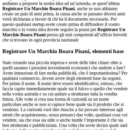
andiamo a proporre la nostra idea ad un’azienda, se quest’ultima
Registrare Un Marchio Boara Pisani
, anche se non abbiamo
creato un paio di anni prima, la causa anche se passano diversi anni
verrà dichiarata a favore di chi ha il documento necessario. Per
questo qualsiasi startup avete creato prima di diffondere il vostro
marchio o la vostra idea dovete seguire la prassi per
Registrare Un
Marchio Boara Pisani
presso gli enti competenti all’ufficio brevetti
che si trovano in ogni provincia nazionale
Registrare Un Marchio Boara Pisani
, elementi base
State creando una piccola impresa e avete delle idee chiare oltre a
quelli saranno i prossimi investimenti economici che andrete a fare?
Avete intenzione di fare molta pubblicità, che è importantissima? Per
qualsiasi commercio, dovete avere degli elementi base da seguire.
Per primo il nome. Il nome deve essere identificativo, estroso, che
faccia capire immediatamente quale sia il fulcro o quello che vendete
nella vostra azienda e su cui andare a strutturare tutta la vendita
futura. Alle volte si crea una forma di curiosità su un nome
particolare anche se non si capisce bene quale sia il prodotto che si
vendono. La curiosità vuol dire riuscire a far provare interesse agli
utenti che acquisteranno, senza pensarci due volte, qualsiasi cosa voi
vendete, sia che essa sia utile o anche inutile l’importante è che sia
ben strutturata e pubblicizzata. Una volta che avete deciso quale sarà