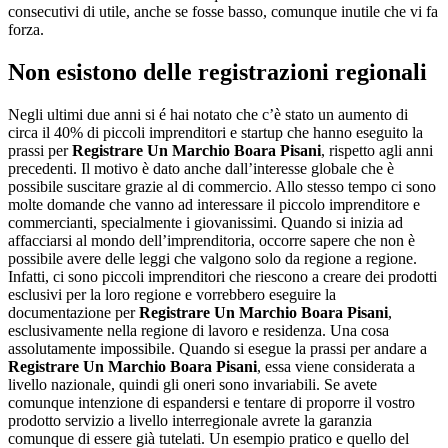
consecutivi di utile, anche se fosse basso, comunque inutile che vi fa
forza.
Non esistono delle registrazioni regionali
Negli ultimi due anni si é hai notato che c’è stato un aumento di
circa il 40% di piccoli imprenditori e startup che hanno eseguito la
prassi per
Registrare Un Marchio Boara Pisani
, rispetto agli anni
precedenti. Il motivo è dato anche dall’interesse globale che è
possibile suscitare grazie al di commercio. Allo stesso tempo ci sono
molte domande che vanno ad interessare il piccolo imprenditore e
commercianti, specialmente i giovanissimi. Quando si inizia ad
affacciarsi al mondo dell’imprenditoria, occorre sapere che non è
possibile avere delle leggi che valgono solo da regione a regione.
Infatti, ci sono piccoli imprenditori che riescono a creare dei prodotti
esclusivi per la loro regione e vorrebbero eseguire la
documentazione per
Registrare Un Marchio Boara Pisani
,
esclusivamente nella regione di lavoro e residenza. Una cosa
assolutamente impossibile. Quando si esegue la prassi per andare a
Registrare Un Marchio Boara Pisani
, essa viene considerata a
livello nazionale, quindi gli oneri sono invariabili. Se avete
comunque intenzione di espandersi e tentare di proporre il vostro
prodotto servizio a livello interregionale avrete la garanzia
comunque di essere già tutelati. Un esempio pratico e quello del