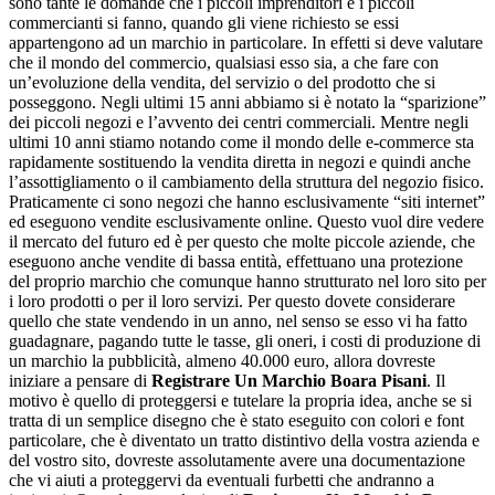
sono tante le domande che i piccoli imprenditori e i piccoli
commercianti si fanno, quando gli viene richiesto se essi
appartengono ad un marchio in particolare. In effetti si deve valutare
che il mondo del commercio, qualsiasi esso sia, a che fare con
un’evoluzione della vendita, del servizio o del prodotto che si
posseggono. Negli ultimi 15 anni abbiamo si è notato la “sparizione”
dei piccoli negozi e l’avvento dei centri commerciali. Mentre negli
ultimi 10 anni stiamo notando come il mondo delle e-commerce sta
rapidamente sostituendo la vendita diretta in negozi e quindi anche
l’assottigliamento o il cambiamento della struttura del negozio fisico.
Praticamente ci sono negozi che hanno esclusivamente “siti internet”
ed eseguono vendite esclusivamente online. Questo vuol dire vedere
il mercato del futuro ed è per questo che molte piccole aziende, che
eseguono anche vendite di bassa entità, effettuano una protezione
del proprio marchio che comunque hanno strutturato nel loro sito per
i loro prodotti o per il loro servizi. Per questo dovete considerare
quello che state vendendo in un anno, nel senso se esso vi ha fatto
guadagnare, pagando tutte le tasse, gli oneri, i costi di produzione di
un marchio la pubblicità, almeno 40.000 euro, allora dovreste
iniziare a pensare di
Registrare Un Marchio Boara Pisani
. Il
motivo è quello di proteggersi e tutelare la propria idea, anche se si
tratta di un semplice disegno che è stato eseguito con colori e font
particolare, che è diventato un tratto distintivo della vostra azienda e
del vostro sito, dovreste assolutamente avere una documentazione
che vi aiuti a proteggervi da eventuali furbetti che andranno a