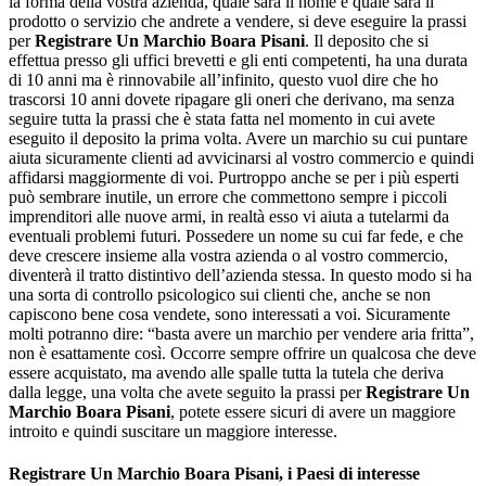
la forma della vostra azienda, quale sarà il nome e quale sarà il
prodotto o servizio che andrete a vendere, si deve eseguire la prassi
per
Registrare Un Marchio Boara Pisani
. Il deposito che si
effettua presso gli uffici brevetti e gli enti competenti, ha una durata
di 10 anni ma è rinnovabile all’infinito, questo vuol dire che ho
trascorsi 10 anni dovete ripagare gli oneri che derivano, ma senza
seguire tutta la prassi che è stata fatta nel momento in cui avete
eseguito il deposito la prima volta. Avere un marchio su cui puntare
aiuta sicuramente clienti ad avvicinarsi al vostro commercio e quindi
affidarsi maggiormente di voi. Purtroppo anche se per i più esperti
può sembrare inutile, un errore che commettono sempre i piccoli
imprenditori alle nuove armi, in realtà esso vi aiuta a tutelarmi da
eventuali problemi futuri. Possedere un nome su cui far fede, e che
deve crescere insieme alla vostra azienda o al vostro commercio,
diventerà il tratto distintivo dell’azienda stessa. In questo modo si ha
una sorta di controllo psicologico sui clienti che, anche se non
capiscono bene cosa vendete, sono interessati a voi. Sicuramente
molti potranno dire: “basta avere un marchio per vendere aria fritta”,
non è esattamente così. Occorre sempre offrire un qualcosa che deve
essere acquistato, ma avendo alle spalle tutta la tutela che deriva
dalla legge, una volta che avete seguito la prassi per
Registrare Un
Marchio Boara Pisani
, potete essere sicuri di avere un maggiore
introito e quindi suscitare un maggiore interesse.
Registrare Un Marchio Boara Pisani
, i Paesi di interesse