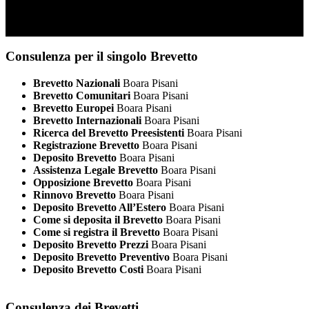
Consulenza per il singolo Brevetto
Brevetto Nazionali
Boara Pisani
Brevetto Comunitari
Boara Pisani
Brevetto Europei
Boara Pisani
Brevetto Internazionali
Boara Pisani
Ricerca del Brevetto Preesistenti
Boara Pisani
Registrazione Brevetto
Boara Pisani
Deposito Brevetto
Boara Pisani
Assistenza Legale Brevetto
Boara Pisani
Opposizione Brevetto
Boara Pisani
Rinnovo Brevetto
Boara Pisani
Deposito Brevetto All’Estero
Boara Pisani
Come si deposita il Brevetto
Boara Pisani
Come si registra il Brevetto
Boara Pisani
Deposito Brevetto Prezzi
Boara Pisani
Deposito Brevetto Preventivo
Boara Pisani
Deposito Brevetto Costi
Boara Pisani
Consulenza dei Brevetti