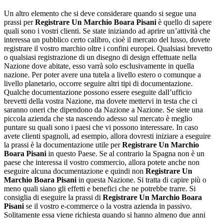
Un altro elemento che si deve considerare quando si segue una
prassi per
Registrare Un Marchio Boara Pisani
è quello di sapere
quali sono i vostri clienti. Se state iniziando ad aprire un’attività che
interessa un pubblico certo calibro, cioè il mercato del lusso, dovete
registrare il vostro marchio oltre i confini europei. Qualsiasi brevetto
o qualsiasi registrazione di un disegno di design effettuate nella
Nazione dove abitate, esso varrà solo esclusivamente in quella
nazione. Per poter avere una tutela a livello estero o comunque a
livello planetario, occorre seguire altri tipi di documentazione.
Qualche documentazione possono essere eseguite dall’ufficio
brevetti della vostra Nazione, ma dovete mettervi in testa che ci
saranno oneri che dipendono da Nazione a Nazione. Se siete una
piccola azienda che sta nascendo adesso sul mercato è meglio
puntare su quali sono i paesi che vi possono interessare. In caso
avete clienti spagnoli, ad esempio, allora dovresti iniziare a eseguire
la prassi è la documentazione utile per
Registrare Un Marchio
Boara Pisani
in questo Paese. Se al contrario la Spagna non è un
paese che interessa il vostro commercio, allora potete anche non
eseguire alcuna documentazione e quindi non
Registrare Un
Marchio Boara Pisani
in questa Nazione. Si tratta di capire più o
meno quali siano gli effetti e benefici che ne potrebbe trarre. Si
consiglia di eseguire la prassi di
Registrare Un Marchio Boara
Pisani
se il vostro e-commerce o la vostra azienda in passivo.
Solitamente essa viene richiesta quando si hanno almeno due anni