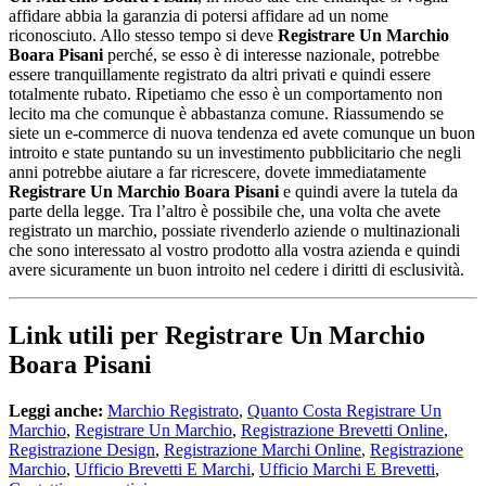
affidare abbia la garanzia di potersi affidare ad un nome
riconosciuto. Allo stesso tempo si deve
Registrare Un Marchio
Boara Pisani
perché, se esso è di interesse nazionale, potrebbe
essere tranquillamente registrato da altri privati e quindi essere
totalmente rubato. Ripetiamo che esso è un comportamento non
lecito ma che comunque è abbastanza comune. Riassumendo se
siete un e-commerce di nuova tendenza ed avete comunque un buon
introito e state puntando su un investimento pubblicitario che negli
anni potrebbe aiutare a far ricrescere, dovete immediatamente
Registrare Un Marchio Boara Pisani
e quindi avere la tutela da
parte della legge. Tra l’altro è possibile che, una volta che avete
registrato un marchio, possiate rivenderlo aziende o multinazionali
che sono interessato al vostro prodotto alla vostra azienda e quindi
avere sicuramente un buon introito nel cedere i diritti di esclusività.
Link utili per Registrare Un Marchio
Boara Pisani
Leggi anche:
Marchio Registrato
,
Quanto Costa Registrare Un
Marchio
,
Registrare Un Marchio
,
Registrazione Brevetti Online
,
Registrazione Design
,
Registrazione Marchi Online
,
Registrazione
Marchio
,
Ufficio Brevetti E Marchi
,
Ufficio Marchi E Brevetti
,