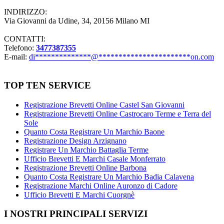
INDIRIZZO:
Via Giovanni da Udine, 34, 20156 Milano MI
CONTATTI:
Telefono:
3477387355
E-mail:
di
**************
@
***********************
on.com
TOP TEN SERVICE
Registrazione Brevetti Online Castel San Giovanni
Registrazione Brevetti Online Castrocaro Terme e Terra del
Sole
Quanto Costa Registrare Un Marchio Baone
Registrazione Design Arzignano
Registrare Un Marchio Battaglia Terme
Ufficio Brevetti E Marchi Casale Monferrato
Registrazione Brevetti Online Barbona
Quanto Costa Registrare Un Marchio Badia Calavena
Registrazione Marchi Online Auronzo di Cadore
Ufficio Brevetti E Marchi Cuorgnè
I NOSTRI PRINCIPALI SERVIZI