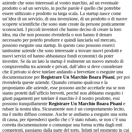
aziende che sono interessati al vostro marchio, ad un eventuale
prodotto o ad un servizio, in poche parole è quello che potrebbe
essere utilizzato e prodotto su larga scala. La startup nasce come
un’idea di un servizio, di una invenzione, di un prodotto o di nuove
scoperte scientifiche che sono state create da persone praticamente
sconosciuti. I piccoli inventori che hanno deciso di creare la loro
idea, ma che non possono rivenderla o non hanno il denaro
necessario per poterlo produrre e quindi lanciarla sul mercato,
possono eseguire una startup. In questo caso possono esserci
tantissime aziende che sono interessate a trovare nuovi prodotti e
nuovi servizi ed hanno abbastanza fondi economici da poter
investire. Se da un lato la startup è realmente un nuovo metodo di
compravendita tra aziende e privati, dall’altro si deve considerare
che il privato si deve tutelare andando a brevettare o eseguire una
documentazione per
Registrare Un Marchio Boara Pisani
, per poi
rivenderla queste aziende. Quando creiamo qualcosa e la
proponiamo alle aziende, esse possono anche accettarle ma se non
siamo protetti dall’ufficio brevetti, perché non abbiamo eseguito i
giusti pagamenti per tutelare il marchio è il nostro prodotto, essi
possono tranquillamente
Registrare Un Marchio Boara Pisani
e
rubare la nostra idea. Sicuramente non è un comportamento lecito,
ma è molto diffuso comune. Anche se andiamo a eseguire una sorta
di causa, per riprenderci quello che c’è stato rubato, se non c’è una
corretta documentazione o comunque una forma scritta dagli enti
competenti, passiamo dalla parte del torto. Infatti nel momento in cui