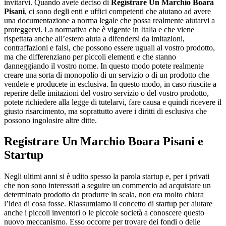
invitarvi. Quando avete deciso di
Registrare Un Marchio Boara
Pisani
, ci sono degli enti e uffici competenti che aiutano ad avere
una documentazione a norma legale che possa realmente aiutarvi a
proteggervi. La normativa che è vigente in Italia e che viene
rispettata anche all’estero aiuta a difendersi da imitazioni,
contraffazioni e falsi, che possono essere uguali al vostro prodotto,
ma che differenziano per piccoli elementi e che stanno
danneggiando il vostro nome. In questo modo potete realmente
creare una sorta di monopolio di un servizio o di un prodotto che
vendete e producete in esclusiva. In questo modo, in caso riuscite a
reperire delle imitazioni del vostro servizio o del vostro prodotto,
potete richiedere alla legge di tutelarvi, fare causa e quindi ricevere il
giusto risarcimento, ma soprattutto avere i diritti di esclusiva che
possono ingolosire altre ditte.
Registrare Un Marchio Boara Pisani
e
Startup
Negli ultimi anni si è udito spesso la parola startup e, per i privati
che non sono interessati a seguire un commercio ad acquistare un
determinato prodotto da produrre in scala, non era molto chiara
l’idea di cosa fosse. Riassumiamo il concetto di startup per aiutare
anche i piccoli inventori o le piccole società a conoscere questo
nuovo meccanismo. Esso occorre per trovare dei fondi o delle