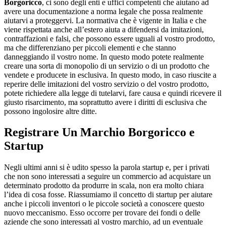
Borgoricco
, ci sono degli enti e uffici competenti che aiutano ad
avere una documentazione a norma legale che possa realmente
aiutarvi a proteggervi. La normativa che è vigente in Italia e che
viene rispettata anche all’estero aiuta a difendersi da imitazioni,
contraffazioni e falsi, che possono essere uguali al vostro prodotto,
ma che differenziano per piccoli elementi e che stanno
danneggiando il vostro nome. In questo modo potete realmente
creare una sorta di monopolio di un servizio o di un prodotto che
vendete e producete in esclusiva. In questo modo, in caso riuscite a
reperire delle imitazioni del vostro servizio o del vostro prodotto,
potete richiedere alla legge di tutelarvi, fare causa e quindi ricevere il
giusto risarcimento, ma soprattutto avere i diritti di esclusiva che
possono ingolosire altre ditte.
Registrare Un Marchio Borgoricco
e
Startup
Negli ultimi anni si è udito spesso la parola startup e, per i privati
che non sono interessati a seguire un commercio ad acquistare un
determinato prodotto da produrre in scala, non era molto chiara
l’idea di cosa fosse. Riassumiamo il concetto di startup per aiutare
anche i piccoli inventori o le piccole società a conoscere questo
nuovo meccanismo. Esso occorre per trovare dei fondi o delle
aziende che sono interessati al vostro marchio, ad un eventuale