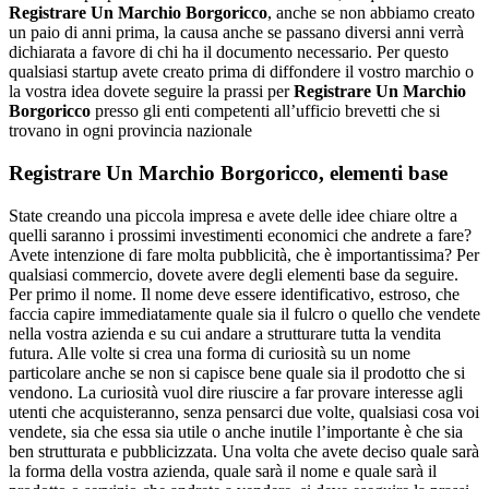
Registrare Un Marchio Borgoricco
, anche se non abbiamo creato
un paio di anni prima, la causa anche se passano diversi anni verrà
dichiarata a favore di chi ha il documento necessario. Per questo
qualsiasi startup avete creato prima di diffondere il vostro marchio o
la vostra idea dovete seguire la prassi per
Registrare Un Marchio
Borgoricco
presso gli enti competenti all’ufficio brevetti che si
trovano in ogni provincia nazionale
Registrare Un Marchio Borgoricco
, elementi base
State creando una piccola impresa e avete delle idee chiare oltre a
quelli saranno i prossimi investimenti economici che andrete a fare?
Avete intenzione di fare molta pubblicità, che è importantissima? Per
qualsiasi commercio, dovete avere degli elementi base da seguire.
Per primo il nome. Il nome deve essere identificativo, estroso, che
faccia capire immediatamente quale sia il fulcro o quello che vendete
nella vostra azienda e su cui andare a strutturare tutta la vendita
futura. Alle volte si crea una forma di curiosità su un nome
particolare anche se non si capisce bene quale sia il prodotto che si
vendono. La curiosità vuol dire riuscire a far provare interesse agli
utenti che acquisteranno, senza pensarci due volte, qualsiasi cosa voi
vendete, sia che essa sia utile o anche inutile l’importante è che sia
ben strutturata e pubblicizzata. Una volta che avete deciso quale sarà
la forma della vostra azienda, quale sarà il nome e quale sarà il