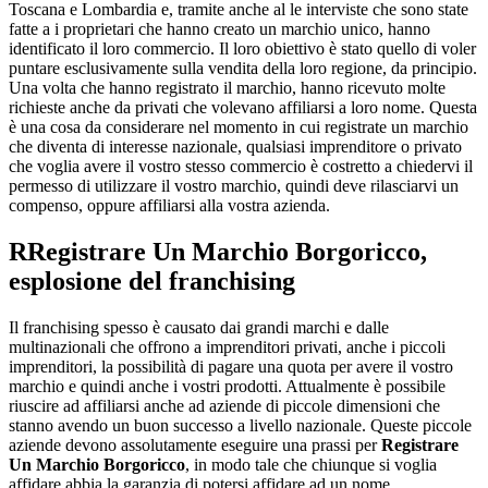
Toscana e Lombardia e, tramite anche al le interviste che sono state
fatte a i proprietari che hanno creato un marchio unico, hanno
identificato il loro commercio. Il loro obiettivo è stato quello di voler
puntare esclusivamente sulla vendita della loro regione, da principio.
Una volta che hanno registrato il marchio, hanno ricevuto molte
richieste anche da privati che volevano affiliarsi a loro nome. Questa
è una cosa da considerare nel momento in cui registrate un marchio
che diventa di interesse nazionale, qualsiasi imprenditore o privato
che voglia avere il vostro stesso commercio è costretto a chiedervi il
permesso di utilizzare il vostro marchio, quindi deve rilasciarvi un
compenso, oppure affiliarsi alla vostra azienda.
R
Registrare Un Marchio Borgoricco
,
esplosione del franchising
Il franchising spesso è causato dai grandi marchi e dalle
multinazionali che offrono a imprenditori privati, anche i piccoli
imprenditori, la possibilità di pagare una quota per avere il vostro
marchio e quindi anche i vostri prodotti. Attualmente è possibile
riuscire ad affiliarsi anche ad aziende di piccole dimensioni che
stanno avendo un buon successo a livello nazionale. Queste piccole
aziende devono assolutamente eseguire una prassi per
Registrare
Un Marchio Borgoricco
, in modo tale che chiunque si voglia
affidare abbia la garanzia di potersi affidare ad un nome