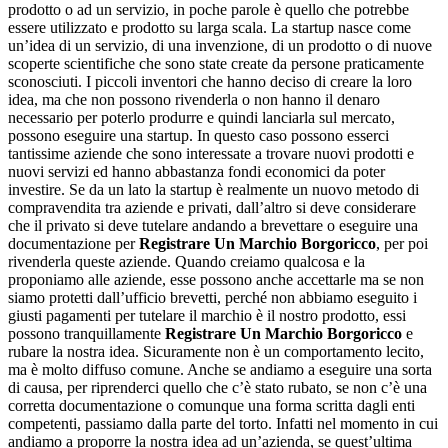
prodotto o ad un servizio, in poche parole è quello che potrebbe
essere utilizzato e prodotto su larga scala. La startup nasce come
un’idea di un servizio, di una invenzione, di un prodotto o di nuove
scoperte scientifiche che sono state create da persone praticamente
sconosciuti. I piccoli inventori che hanno deciso di creare la loro
idea, ma che non possono rivenderla o non hanno il denaro
necessario per poterlo produrre e quindi lanciarla sul mercato,
possono eseguire una startup. In questo caso possono esserci
tantissime aziende che sono interessate a trovare nuovi prodotti e
nuovi servizi ed hanno abbastanza fondi economici da poter
investire. Se da un lato la startup è realmente un nuovo metodo di
compravendita tra aziende e privati, dall’altro si deve considerare
che il privato si deve tutelare andando a brevettare o eseguire una
documentazione per
Registrare Un Marchio Borgoricco
, per poi
rivenderla queste aziende. Quando creiamo qualcosa e la
proponiamo alle aziende, esse possono anche accettarle ma se non
siamo protetti dall’ufficio brevetti, perché non abbiamo eseguito i
giusti pagamenti per tutelare il marchio è il nostro prodotto, essi
possono tranquillamente
Registrare Un Marchio Borgoricco
e
rubare la nostra idea. Sicuramente non è un comportamento lecito,
ma è molto diffuso comune. Anche se andiamo a eseguire una sorta
di causa, per riprenderci quello che c’è stato rubato, se non c’è una
corretta documentazione o comunque una forma scritta dagli enti
competenti, passiamo dalla parte del torto. Infatti nel momento in cui
andiamo a proporre la nostra idea ad un’azienda, se quest’ultima