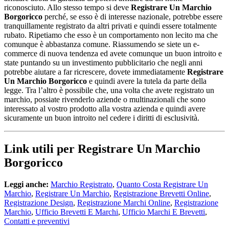
riconosciuto. Allo stesso tempo si deve
Registrare Un Marchio
Borgoricco
perché, se esso è di interesse nazionale, potrebbe essere
tranquillamente registrato da altri privati e quindi essere totalmente
rubato. Ripetiamo che esso è un comportamento non lecito ma che
comunque è abbastanza comune. Riassumendo se siete un e-
commerce di nuova tendenza ed avete comunque un buon introito e
state puntando su un investimento pubblicitario che negli anni
potrebbe aiutare a far ricrescere, dovete immediatamente
Registrare
Un Marchio Borgoricco
e quindi avere la tutela da parte della
legge. Tra l’altro è possibile che, una volta che avete registrato un
marchio, possiate rivenderlo aziende o multinazionali che sono
interessato al vostro prodotto alla vostra azienda e quindi avere
sicuramente un buon introito nel cedere i diritti di esclusività.
Link utili per Registrare Un Marchio
Borgoricco
Leggi anche:
Marchio Registrato
,
Quanto Costa Registrare Un
Marchio
,
Registrare Un Marchio
,
Registrazione Brevetti Online
,
Registrazione Design
,
Registrazione Marchi Online
,
Registrazione
Marchio
,
Ufficio Brevetti E Marchi
,
Ufficio Marchi E Brevetti
,
Contatti e preventivi