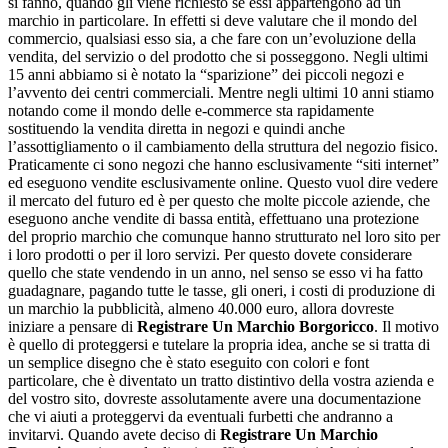
si fanno, quando gli viene richiesto se essi appartengono ad un
marchio in particolare. In effetti si deve valutare che il mondo del
commercio, qualsiasi esso sia, a che fare con un’evoluzione della
vendita, del servizio o del prodotto che si posseggono. Negli ultimi
15 anni abbiamo si è notato la “sparizione” dei piccoli negozi e
l’avvento dei centri commerciali. Mentre negli ultimi 10 anni stiamo
notando come il mondo delle e-commerce sta rapidamente
sostituendo la vendita diretta in negozi e quindi anche
l’assottigliamento o il cambiamento della struttura del negozio fisico.
Praticamente ci sono negozi che hanno esclusivamente “siti internet”
ed eseguono vendite esclusivamente online. Questo vuol dire vedere
il mercato del futuro ed è per questo che molte piccole aziende, che
eseguono anche vendite di bassa entità, effettuano una protezione
del proprio marchio che comunque hanno strutturato nel loro sito per
i loro prodotti o per il loro servizi. Per questo dovete considerare
quello che state vendendo in un anno, nel senso se esso vi ha fatto
guadagnare, pagando tutte le tasse, gli oneri, i costi di produzione di
un marchio la pubblicità, almeno 40.000 euro, allora dovreste
iniziare a pensare di
Registrare Un Marchio Borgoricco
. Il motivo
è quello di proteggersi e tutelare la propria idea, anche se si tratta di
un semplice disegno che è stato eseguito con colori e font
particolare, che è diventato un tratto distintivo della vostra azienda e
del vostro sito, dovreste assolutamente avere una documentazione
che vi aiuti a proteggervi da eventuali furbetti che andranno a
invitarvi. Quando avete deciso di
Registrare Un Marchio