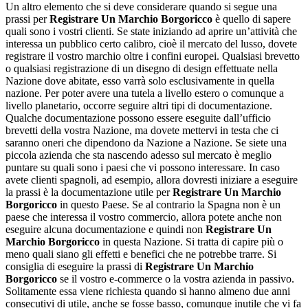
Un altro elemento che si deve considerare quando si segue una
prassi per
Registrare Un Marchio Borgoricco
è quello di sapere
quali sono i vostri clienti. Se state iniziando ad aprire un’attività che
interessa un pubblico certo calibro, cioè il mercato del lusso, dovete
registrare il vostro marchio oltre i confini europei. Qualsiasi brevetto
o qualsiasi registrazione di un disegno di design effettuate nella
Nazione dove abitate, esso varrà solo esclusivamente in quella
nazione. Per poter avere una tutela a livello estero o comunque a
livello planetario, occorre seguire altri tipi di documentazione.
Qualche documentazione possono essere eseguite dall’ufficio
brevetti della vostra Nazione, ma dovete mettervi in testa che ci
saranno oneri che dipendono da Nazione a Nazione. Se siete una
piccola azienda che sta nascendo adesso sul mercato è meglio
puntare su quali sono i paesi che vi possono interessare. In caso
avete clienti spagnoli, ad esempio, allora dovresti iniziare a eseguire
la prassi è la documentazione utile per
Registrare Un Marchio
Borgoricco
in questo Paese. Se al contrario la Spagna non è un
paese che interessa il vostro commercio, allora potete anche non
eseguire alcuna documentazione e quindi non
Registrare Un
Marchio Borgoricco
in questa Nazione. Si tratta di capire più o
meno quali siano gli effetti e benefici che ne potrebbe trarre. Si
consiglia di eseguire la prassi di
Registrare Un Marchio
Borgoricco
se il vostro e-commerce o la vostra azienda in passivo.
Solitamente essa viene richiesta quando si hanno almeno due anni
consecutivi di utile, anche se fosse basso, comunque inutile che vi fa