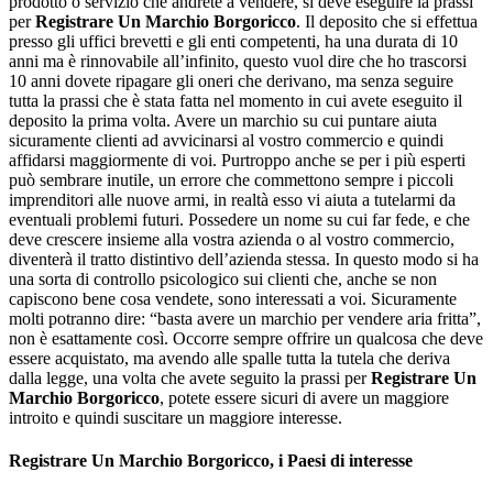
prodotto o servizio che andrete a vendere, si deve eseguire la prassi
per
Registrare Un Marchio Borgoricco
. Il deposito che si effettua
presso gli uffici brevetti e gli enti competenti, ha una durata di 10
anni ma è rinnovabile all’infinito, questo vuol dire che ho trascorsi
10 anni dovete ripagare gli oneri che derivano, ma senza seguire
tutta la prassi che è stata fatta nel momento in cui avete eseguito il
deposito la prima volta. Avere un marchio su cui puntare aiuta
sicuramente clienti ad avvicinarsi al vostro commercio e quindi
affidarsi maggiormente di voi. Purtroppo anche se per i più esperti
può sembrare inutile, un errore che commettono sempre i piccoli
imprenditori alle nuove armi, in realtà esso vi aiuta a tutelarmi da
eventuali problemi futuri. Possedere un nome su cui far fede, e che
deve crescere insieme alla vostra azienda o al vostro commercio,
diventerà il tratto distintivo dell’azienda stessa. In questo modo si ha
una sorta di controllo psicologico sui clienti che, anche se non
capiscono bene cosa vendete, sono interessati a voi. Sicuramente
molti potranno dire: “basta avere un marchio per vendere aria fritta”,
non è esattamente così. Occorre sempre offrire un qualcosa che deve
essere acquistato, ma avendo alle spalle tutta la tutela che deriva
dalla legge, una volta che avete seguito la prassi per
Registrare Un
Marchio Borgoricco
, potete essere sicuri di avere un maggiore
introito e quindi suscitare un maggiore interesse.
Registrare Un Marchio Borgoricco
, i Paesi di interesse