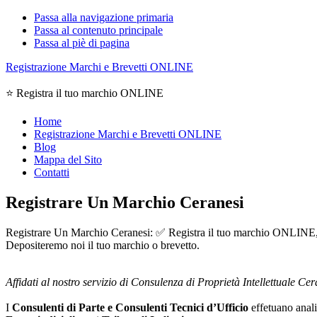
Passa alla navigazione primaria
Passa al contenuto principale
Passa al piè di pagina
Registrazione Marchi e Brevetti ONLINE
⭐ Registra il tuo marchio ONLINE
Home
Registrazione Marchi e Brevetti ONLINE
Blog
Mappa del Sito
Contatti
Registrare Un Marchio Ceranesi
Registrare Un Marchio Ceranesi: ✅ Registra il tuo marchio ONLINE, entr
Depositeremo noi il tuo marchio o brevetto.
Affidati al nostro servizio di Consulenza di Proprietà Intellettuale Cer
I
Consulenti di Parte e
Consulenti Tecnici d’Ufficio
effetuano analis