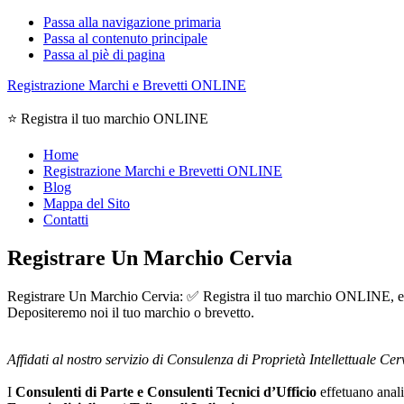
Passa alla navigazione primaria
Passa al contenuto principale
Passa al piè di pagina
Registrazione Marchi e Brevetti ONLINE
⭐ Registra il tuo marchio ONLINE
Home
Registrazione Marchi e Brevetti ONLINE
Blog
Mappa del Sito
Contatti
Registrare Un Marchio Cervia
Registrare Un Marchio Cervia: ✅ Registra il tuo marchio ONLINE, entra 
Depositeremo noi il tuo marchio o brevetto.
Affidati al nostro servizio di Consulenza di Proprietà Intellettuale Cer
I
Consulenti di Parte e
Consulenti Tecnici d’Ufficio
effetuano analis