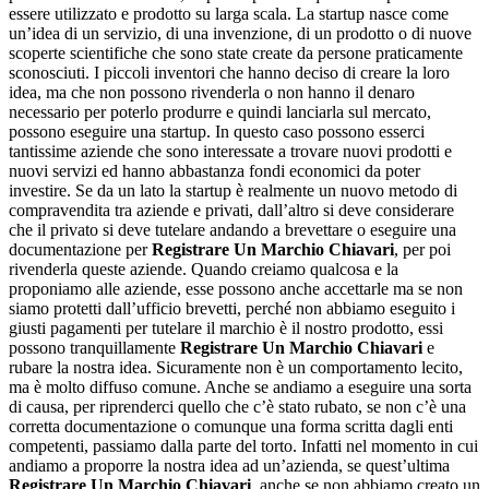
essere utilizzato e prodotto su larga scala. La startup nasce come
un’idea di un servizio, di una invenzione, di un prodotto o di nuove
scoperte scientifiche che sono state create da persone praticamente
sconosciuti. I piccoli inventori che hanno deciso di creare la loro
idea, ma che non possono rivenderla o non hanno il denaro
necessario per poterlo produrre e quindi lanciarla sul mercato,
possono eseguire una startup. In questo caso possono esserci
tantissime aziende che sono interessate a trovare nuovi prodotti e
nuovi servizi ed hanno abbastanza fondi economici da poter
investire. Se da un lato la startup è realmente un nuovo metodo di
compravendita tra aziende e privati, dall’altro si deve considerare
che il privato si deve tutelare andando a brevettare o eseguire una
documentazione per
Registrare Un Marchio Chiavari
, per poi
rivenderla queste aziende. Quando creiamo qualcosa e la
proponiamo alle aziende, esse possono anche accettarle ma se non
siamo protetti dall’ufficio brevetti, perché non abbiamo eseguito i
giusti pagamenti per tutelare il marchio è il nostro prodotto, essi
possono tranquillamente
Registrare Un Marchio Chiavari
e
rubare la nostra idea. Sicuramente non è un comportamento lecito,
ma è molto diffuso comune. Anche se andiamo a eseguire una sorta
di causa, per riprenderci quello che c’è stato rubato, se non c’è una
corretta documentazione o comunque una forma scritta dagli enti
competenti, passiamo dalla parte del torto. Infatti nel momento in cui
andiamo a proporre la nostra idea ad un’azienda, se quest’ultima
Registrare Un Marchio Chiavari
, anche se non abbiamo creato un