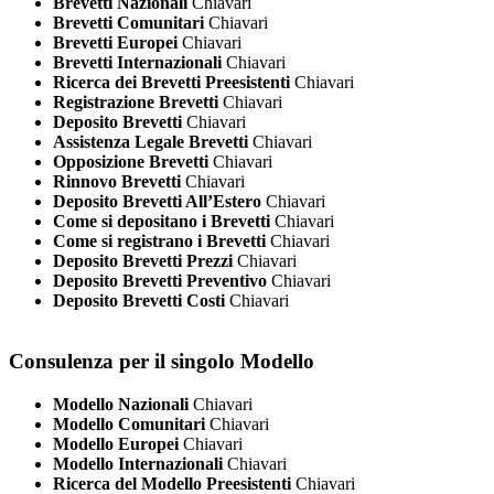
Brevetti Nazionali
Chiavari
Brevetti Comunitari
Chiavari
Brevetti Europei
Chiavari
Brevetti Internazionali
Chiavari
Ricerca dei Brevetti Preesistenti
Chiavari
Registrazione Brevetti
Chiavari
Deposito Brevetti
Chiavari
Assistenza Legale Brevetti
Chiavari
Opposizione Brevetti
Chiavari
Rinnovo Brevetti
Chiavari
Deposito Brevetti All’Estero
Chiavari
Come si depositano i Brevetti
Chiavari
Come si registrano i Brevetti
Chiavari
Deposito Brevetti Prezzi
Chiavari
Deposito Brevetti Preventivo
Chiavari
Deposito Brevetti Costi
Chiavari
Consulenza per il singolo Modello
Modello Nazionali
Chiavari
Modello Comunitari
Chiavari
Modello Europei
Chiavari
Modello Internazionali
Chiavari
Ricerca del Modello Preesistenti
Chiavari