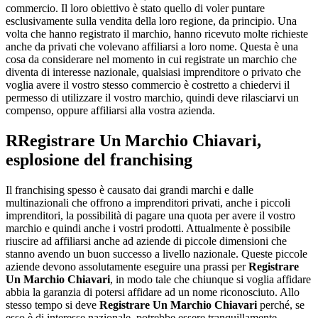
commercio. Il loro obiettivo è stato quello di voler puntare
esclusivamente sulla vendita della loro regione, da principio. Una
volta che hanno registrato il marchio, hanno ricevuto molte richieste
anche da privati che volevano affiliarsi a loro nome. Questa è una
cosa da considerare nel momento in cui registrate un marchio che
diventa di interesse nazionale, qualsiasi imprenditore o privato che
voglia avere il vostro stesso commercio è costretto a chiedervi il
permesso di utilizzare il vostro marchio, quindi deve rilasciarvi un
compenso, oppure affiliarsi alla vostra azienda.
R
Registrare Un Marchio Chiavari
,
esplosione del franchising
Il franchising spesso è causato dai grandi marchi e dalle
multinazionali che offrono a imprenditori privati, anche i piccoli
imprenditori, la possibilità di pagare una quota per avere il vostro
marchio e quindi anche i vostri prodotti. Attualmente è possibile
riuscire ad affiliarsi anche ad aziende di piccole dimensioni che
stanno avendo un buon successo a livello nazionale. Queste piccole
aziende devono assolutamente eseguire una prassi per
Registrare
Un Marchio Chiavari
, in modo tale che chiunque si voglia affidare
abbia la garanzia di potersi affidare ad un nome riconosciuto. Allo
stesso tempo si deve
Registrare Un Marchio Chiavari
perché, se
esso è di interesse nazionale, potrebbe essere tranquillamente