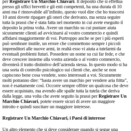
per
Registrare Un Marchio Chiavari
. Il deposito che si effettua
presso gli uffici brevetti e gli enti competenti, ha una durata di 10
anni ma è rinnovabile all’infinito, questo vuol dire che ho trascorsi
10 anni dovete ripagare gli oneri che derivano, ma senza seguire
tutta la prassi che è stata fatta nel momento in cui avete eseguito il
deposito la prima volta. Avere un marchio su cui puntare aiuta
sicuramente clienti ad avvicinarsi al vostro commercio e quindi
affidarsi maggiormente di voi. Purtroppo anche se per i più esperti
può sembrare inutile, un errore che commettono sempre i piccoli
imprenditori alle nuove armi, in realtà esso vi aiuta a tutelarmi da
eventuali problemi futuri. Possedere un nome su cui far fede, e che
deve crescere insieme alla vostra azienda o al vostro commercio,
diventerà il tratto distintivo dell’azienda stessa. In questo modo si ha
una sorta di controllo psicologico sui clienti che, anche se non
capiscono bene cosa vendete, sono interessati a voi. Sicuramente
molti potranno dire: “basta avere un marchio per vendere aria fritta”,
non è esattamente così. Occorre sempre offrire un qualcosa che deve
essere acquistato, ma avendo alle spalle tutta la tutela che deriva
dalla legge, una volta che avete seguito la prassi per
Registrare Un
Marchio Chiavari
, potete essere sicuri di avere un maggiore
introito e quindi suscitare un maggiore interesse.
Registrare Un Marchio Chiavari
, i Paesi di interesse
Un altro elemento che si deve considerare quando si segue una