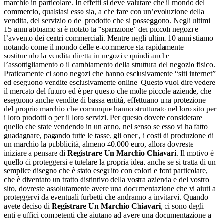
marchio in particolare. In effetti si deve valutare che il mondo del
commercio, qualsiasi esso sia, a che fare con un’evoluzione della
vendita, del servizio o del prodotto che si posseggono. Negli ultimi
15 anni abbiamo si è notato la “sparizione” dei piccoli negozi e
l’avvento dei centri commerciali. Mentre negli ultimi 10 anni stiamo
notando come il mondo delle e-commerce sta rapidamente
sostituendo la vendita diretta in negozi e quindi anche
l’assottigliamento o il cambiamento della struttura del negozio fisico.
Praticamente ci sono negozi che hanno esclusivamente “siti internet”
ed eseguono vendite esclusivamente online. Questo vuol dire vedere
il mercato del futuro ed è per questo che molte piccole aziende, che
eseguono anche vendite di bassa entità, effettuano una protezione
del proprio marchio che comunque hanno strutturato nel loro sito per
i loro prodotti o per il loro servizi. Per questo dovete considerare
quello che state vendendo in un anno, nel senso se esso vi ha fatto
guadagnare, pagando tutte le tasse, gli oneri, i costi di produzione di
un marchio la pubblicità, almeno 40.000 euro, allora dovreste
iniziare a pensare di
Registrare Un Marchio Chiavari
. Il motivo è
quello di proteggersi e tutelare la propria idea, anche se si tratta di un
semplice disegno che è stato eseguito con colori e font particolare,
che è diventato un tratto distintivo della vostra azienda e del vostro
sito, dovreste assolutamente avere una documentazione che vi aiuti a
proteggervi da eventuali furbetti che andranno a invitarvi. Quando
avete deciso di
Registrare Un Marchio Chiavari
, ci sono degli
enti e uffici competenti che aiutano ad avere una documentazione a