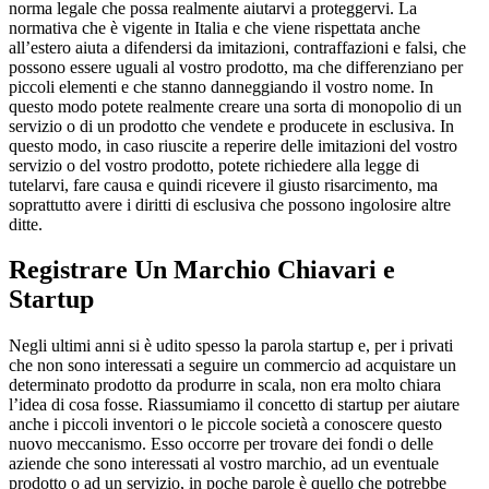
norma legale che possa realmente aiutarvi a proteggervi. La
normativa che è vigente in Italia e che viene rispettata anche
all’estero aiuta a difendersi da imitazioni, contraffazioni e falsi, che
possono essere uguali al vostro prodotto, ma che differenziano per
piccoli elementi e che stanno danneggiando il vostro nome. In
questo modo potete realmente creare una sorta di monopolio di un
servizio o di un prodotto che vendete e producete in esclusiva. In
questo modo, in caso riuscite a reperire delle imitazioni del vostro
servizio o del vostro prodotto, potete richiedere alla legge di
tutelarvi, fare causa e quindi ricevere il giusto risarcimento, ma
soprattutto avere i diritti di esclusiva che possono ingolosire altre
ditte.
Registrare Un Marchio Chiavari
e
Startup
Negli ultimi anni si è udito spesso la parola startup e, per i privati
che non sono interessati a seguire un commercio ad acquistare un
determinato prodotto da produrre in scala, non era molto chiara
l’idea di cosa fosse. Riassumiamo il concetto di startup per aiutare
anche i piccoli inventori o le piccole società a conoscere questo
nuovo meccanismo. Esso occorre per trovare dei fondi o delle
aziende che sono interessati al vostro marchio, ad un eventuale
prodotto o ad un servizio, in poche parole è quello che potrebbe