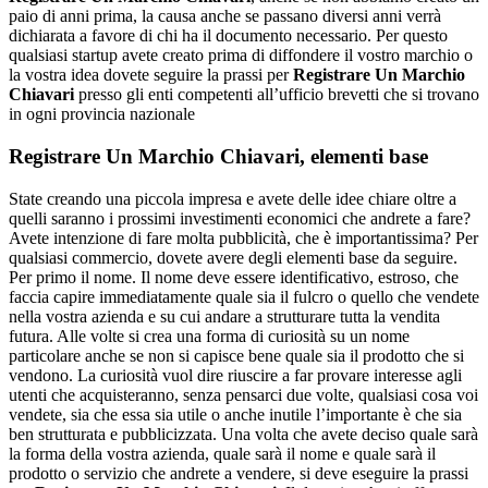
paio di anni prima, la causa anche se passano diversi anni verrà
dichiarata a favore di chi ha il documento necessario. Per questo
qualsiasi startup avete creato prima di diffondere il vostro marchio o
la vostra idea dovete seguire la prassi per
Registrare Un Marchio
Chiavari
presso gli enti competenti all’ufficio brevetti che si trovano
in ogni provincia nazionale
Registrare Un Marchio Chiavari
, elementi base
State creando una piccola impresa e avete delle idee chiare oltre a
quelli saranno i prossimi investimenti economici che andrete a fare?
Avete intenzione di fare molta pubblicità, che è importantissima? Per
qualsiasi commercio, dovete avere degli elementi base da seguire.
Per primo il nome. Il nome deve essere identificativo, estroso, che
faccia capire immediatamente quale sia il fulcro o quello che vendete
nella vostra azienda e su cui andare a strutturare tutta la vendita
futura. Alle volte si crea una forma di curiosità su un nome
particolare anche se non si capisce bene quale sia il prodotto che si
vendono. La curiosità vuol dire riuscire a far provare interesse agli
utenti che acquisteranno, senza pensarci due volte, qualsiasi cosa voi
vendete, sia che essa sia utile o anche inutile l’importante è che sia
ben strutturata e pubblicizzata. Una volta che avete deciso quale sarà
la forma della vostra azienda, quale sarà il nome e quale sarà il
prodotto o servizio che andrete a vendere, si deve eseguire la prassi