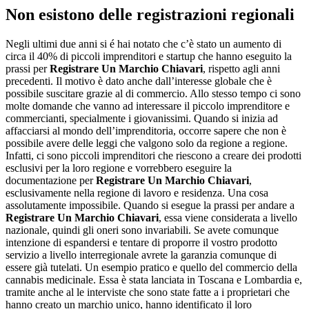
Non esistono delle registrazioni regionali
Negli ultimi due anni si é hai notato che c’è stato un aumento di
circa il 40% di piccoli imprenditori e startup che hanno eseguito la
prassi per
Registrare Un Marchio Chiavari
, rispetto agli anni
precedenti. Il motivo è dato anche dall’interesse globale che è
possibile suscitare grazie al di commercio. Allo stesso tempo ci sono
molte domande che vanno ad interessare il piccolo imprenditore e
commercianti, specialmente i giovanissimi. Quando si inizia ad
affacciarsi al mondo dell’imprenditoria, occorre sapere che non è
possibile avere delle leggi che valgono solo da regione a regione.
Infatti, ci sono piccoli imprenditori che riescono a creare dei prodotti
esclusivi per la loro regione e vorrebbero eseguire la
documentazione per
Registrare Un Marchio Chiavari
,
esclusivamente nella regione di lavoro e residenza. Una cosa
assolutamente impossibile. Quando si esegue la prassi per andare a
Registrare Un Marchio Chiavari
, essa viene considerata a livello
nazionale, quindi gli oneri sono invariabili. Se avete comunque
intenzione di espandersi e tentare di proporre il vostro prodotto
servizio a livello interregionale avrete la garanzia comunque di
essere già tutelati. Un esempio pratico e quello del commercio della
cannabis medicinale. Essa è stata lanciata in Toscana e Lombardia e,
tramite anche al le interviste che sono state fatte a i proprietari che
hanno creato un marchio unico, hanno identificato il loro