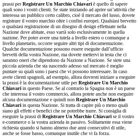
prassi per
Registrare Un Marchio Chiavari
è quello di sapere
quali sono i vostri clienti. Se state iniziando ad aprire un’attività che
interessa un pubblico certo calibro, cioè il mercato del lusso, dovete
registrare il vostro marchio oltre i confini europei. Qualsiasi brevetto
o qualsiasi registrazione di un disegno di design effettuate nella
Nazione dove abitate, esso varrà solo esclusivamente in quella
nazione. Per poter avere una tutela a livello estero o comunque a
livello planetario, occorre seguire altri tipi di documentazione.
Qualche documentazione possono essere eseguite dall’ufficio
brevetti della vostra Nazione, ma dovete mettervi in testa che ci
saranno oneri che dipendono da Nazione a Nazione. Se siete una
piccola azienda che sta nascendo adesso sul mercato è meglio
puntare su quali sono i paesi che vi possono interessare. In caso
avete clienti spagnoli, ad esempio, allora dovresti iniziare a eseguire
la prassi è la documentazione utile per
Registrare Un Marchio
Chiavari
in questo Paese. Se al contrario la Spagna non è un paese
che interessa il vostro commercio, allora potete anche non eseguire
alcuna documentazione e quindi non
Registrare Un Marchio
Chiavari
in questa Nazione. Si tratta di capire più o meno quali
siano gli effetti e benefici che ne potrebbe trarre. Si consiglia di
eseguire la prassi di
Registrare Un Marchio Chiavari
se il vostro
e-commerce o la vostra azienda in passivo. Solitamente essa viene
richiesta quando si hanno almeno due anni consecutivi di utile,
anche se fosse basso, comunque inutile che vi fa forza.