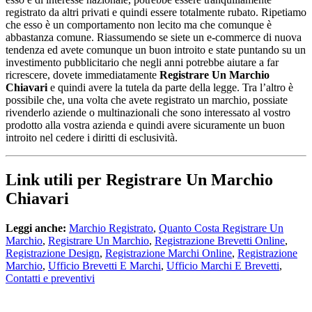
registrato da altri privati e quindi essere totalmente rubato. Ripetiamo
che esso è un comportamento non lecito ma che comunque è
abbastanza comune. Riassumendo se siete un e-commerce di nuova
tendenza ed avete comunque un buon introito e state puntando su un
investimento pubblicitario che negli anni potrebbe aiutare a far
ricrescere, dovete immediatamente
Registrare Un Marchio
Chiavari
e quindi avere la tutela da parte della legge. Tra l’altro è
possibile che, una volta che avete registrato un marchio, possiate
rivenderlo aziende o multinazionali che sono interessato al vostro
prodotto alla vostra azienda e quindi avere sicuramente un buon
introito nel cedere i diritti di esclusività.
Link utili per Registrare Un Marchio
Chiavari
Leggi anche:
Marchio Registrato
,
Quanto Costa Registrare Un
Marchio
,
Registrare Un Marchio
,
Registrazione Brevetti Online
,
Registrazione Design
,
Registrazione Marchi Online
,
Registrazione
Marchio
,
Ufficio Brevetti E Marchi
,
Ufficio Marchi E Brevetti
,
Contatti e preventivi