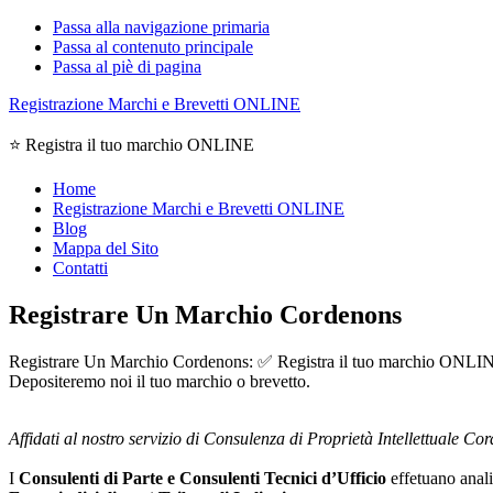
Passa alla navigazione primaria
Passa al contenuto principale
Passa al piè di pagina
Registrazione Marchi e Brevetti ONLINE
⭐ Registra il tuo marchio ONLINE
Home
Registrazione Marchi e Brevetti ONLINE
Blog
Mappa del Sito
Contatti
Registrare Un Marchio Cordenons
Registrare Un Marchio Cordenons: ✅ Registra il tuo marchio ONLINE, en
Depositeremo noi il tuo marchio o brevetto.
Affidati al nostro servizio di Consulenza di Proprietà Intellettuale Co
I
Consulenti di Parte e
Consulenti Tecnici d’Ufficio
effetuano analis