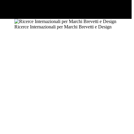
Ricerce Internazionali per Marchi Brevetti e Design