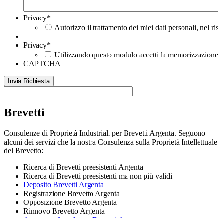
Privacy
*
Autorizzo il trattamento dei miei dati personali, nel r
Privacy
*
Utilizzando questo modulo accetti la memorizzazione e
CAPTCHA
Brevetti
Consulenze di Proprietà Industriali per Brevetti Argenta. Seguono
alcuni dei servizi che la nostra Consulenza sulla Proprietà Intellettuale
del Brevetto:
Ricerca di Brevetti preesistenti Argenta
Ricerca di Brevetti preesistenti ma non più validi
Deposito Brevetti Argenta
Registrazione Brevetto Argenta
Opposizione Brevetto Argenta
Rinnovo Brevetto Argenta