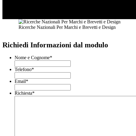
Ricerche Nazionali Per Marchi e Brevetti e Design
Richiedi Informazioni dal modulo
Nome e Cognome
*
Telefono
*
Email
*
Richiesta
*