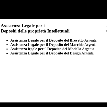
Assistenza Legale per i
Depositi delle proprietà Intellettuali
Assistenza Legale per il Deposito del Brevetto
Argenta
Assistenza Legale per il Deposito del Marchio
Argenta
Assistenza legale per il Deposito del Modello
Argenta
Assistenza Legale per il Deposito del Design
Argenta