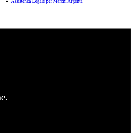
Assistenza Legale per Marchi Argenta
e.