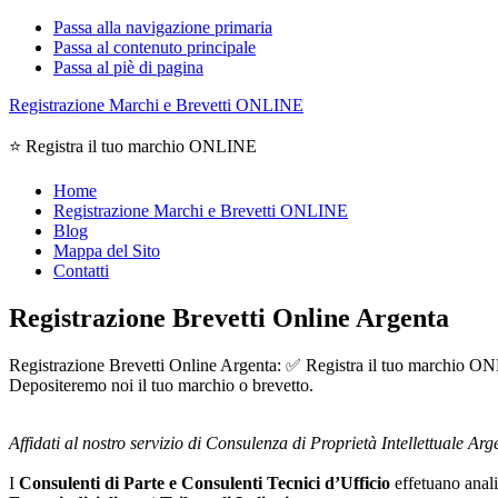
Passa alla navigazione primaria
Passa al contenuto principale
Passa al piè di pagina
Registrazione Marchi e Brevetti ONLINE
⭐ Registra il tuo marchio ONLINE
Home
Registrazione Marchi e Brevetti ONLINE
Blog
Mappa del Sito
Contatti
Registrazione Brevetti Online Argenta
Registrazione Brevetti Online Argenta: ✅ Registra il tuo marchio ONLIN
Depositeremo noi il tuo marchio o brevetto.
Affidati al nostro servizio di Consulenza di Proprietà Intellettuale Arg
I
Consulenti di Parte e
Consulenti Tecnici d’Ufficio
effetuano analis