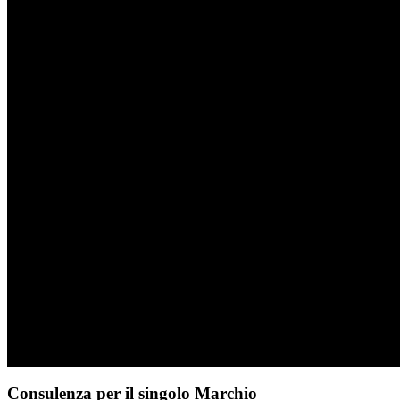
Consulenza per il singolo Marchio