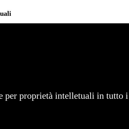
uali
 per proprietà intelletuali in tutto i 