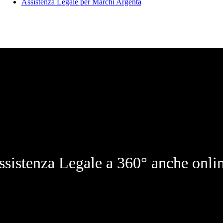
Assistenza Legale per Marchi Argenta
ssistenza Legale a 360° anche onlin