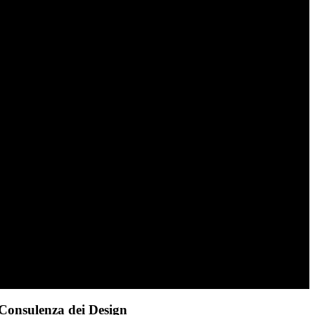
Consulenza dei Design