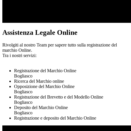
Assistenza Legale Online
Rivolgiti al nostro Team per sapere tutto sulla registrazione del
marchio Online.
Tra i nostri servizi:
Registrazione del Marchio Online
Bogliasco
Ricerca del Marchio online
Opposizione del Marchio Online
Bogliasco
Registrazione del Brevetto e del Modello Online
Bogliasco
Deposito del Marchio Online
Bogliasco
Registrazione e deposito del Marchio Online