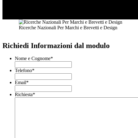
Ricerche Nazionali Per Marchi e Brevetti e Design
Richiedi Informazioni dal modulo
Nome e Cognome
*
Telefono
*
Email
*
Richiesta
*