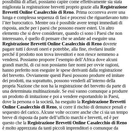
possibilità di affari, possiamo capire come effettivamente sia stata
migliorata la registrazione brevetti proprio grazie alla
Registrazione
Brevetti Online Casalecchio di Reno
. Prima occorreva avere una
lunga e complessa sequenza di fasi e processi che riguardavano tutto
l’iter burocratico. Mentre ora è possibile avere tempi immediati di
risposta, anche per i paesi che possono essere esteri. Un altro
elemento che si deve considerare, quando ci sono i Paesi che non
interessano, è quello di pensare che se andate ad eseguire una
Registrazione Brevetti Online Casalecchio di Reno
dovrete
pagare tutti i dovuti oneri e potrebbe, alla fine, rivelarsi inutile
perché il prodotto non trova investitori e non riesce nemmeno a
vendersi. Possiamo proporre l’esempio dell’Africa dove alcuni
grandi marchi, di cui non possiamo fare nomi per ovvie ragioni,
hanno preferito non eseguire le spese derivanti dalla registrazione
del brevetto. Ovviamente questi Paesi possono produrre ed imitare
dei prodotti, ma soprattutto, possono venderli all’interno della
propria Nazione che non ha la registrazione del brevetto da parte di
una determinata multinazionale. Se essi vanno comunque a produrre
un prodotto di imitazione e poi a vendere esportandolo in Paesi,
dove la persona o la società, ha eseguito la
Registrazione Brevetti
Online Casalecchio di Reno
, si corre il rischio di denunce penali e
sequestro del carico. Alcune volte occorre anche che ci sia un tempo
breve di risposta da parte dell’ufficio marchi e brevetti, ed è per
questo che la
Registrazione Brevetti Online Casalecchio di Reno
è molto apprezzata da tanti piccoli imprenditori o comunque da