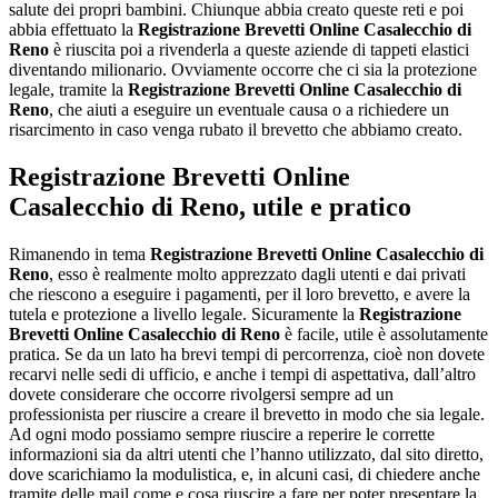
salute dei propri bambini. Chiunque abbia creato queste reti e poi
abbia effettuato la
Registrazione Brevetti Online Casalecchio di
Reno
è riuscita poi a rivenderla a queste aziende di tappeti elastici
diventando milionario. Ovviamente occorre che ci sia la protezione
legale, tramite la
Registrazione Brevetti Online Casalecchio di
Reno
, che aiuti a eseguire un eventuale causa o a richiedere un
risarcimento in caso venga rubato il brevetto che abbiamo creato.
Registrazione Brevetti Online
Casalecchio di Reno
, utile e pratico
Rimanendo in tema
Registrazione Brevetti Online Casalecchio di
Reno
, esso è realmente molto apprezzato dagli utenti e dai privati
che riescono a eseguire i pagamenti, per il loro brevetto, e avere la
tutela e protezione a livello legale. Sicuramente la
Registrazione
Brevetti Online Casalecchio di Reno
è facile, utile è assolutamente
pratica. Se da un lato ha brevi tempi di percorrenza, cioè non dovete
recarvi nelle sedi di ufficio, e anche i tempi di aspettativa, dall’altro
dovete considerare che occorre rivolgersi sempre ad un
professionista per riuscire a creare il brevetto in modo che sia legale.
Ad ogni modo possiamo sempre riuscire a reperire le corrette
informazioni sia da altri utenti che l’hanno utilizzato, dal sito diretto,
dove scarichiamo la modulistica, e, in alcuni casi, di chiedere anche
tramite delle mail come e cosa riuscire a fare per poter presentare la