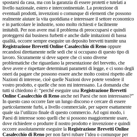
spostarsi da casa, ma con la garanzia di essere protetti e tutelati a
livello nazionale, estero e intercontinentale. La protezione di
eventuali prodotti, invenzioni o comunque di elementi che possono
realmente aiutare la vita quotidiana e interessare il settore economico
e in particolare le industrie, sono molto richiesti e facilmente
imitabili. Per non avere mai il problema di preoccuparsi e quindi
proteggersi dai business furbetti e anche dalle imitazioni di bassa
qualità, occorre sempre eseguire un deposito brevetti tramite una
Registrazione Brevetti Online Casalecchio di Reno
oppure
recandosi direttamente nelle sedi che si occupano di questo tipo di
lavoro. Sicuramente si deve sapere che ci sono diverse
problematiche che riguardano la presentazione del brevetto, che
deve avere e rispettare determinati parametri di legge, e ci sono degli
oneri da pagare che possono essere anche molto costosi rispetto alle
Nazioni di interesse, cioè quelle Nazioni dove potete vendere il
vostro prodotto, e quelle che non mi interessano. La domanda che
tutti si chiedono è: “perché eseguire una
Registrazione Brevetti
Online Casalecchio di Reno
anche nei Paesi che non interessano?”
In questo caso occorre fare un lungo discorso e cercare di essere
particolarmente furbi, a livello commerciale, per sapere esattamente
quale sia l’utilizzo finale di questo commercio. Ad ogni modo, i
Paesi di interesse sono quelli che si possono maggiormente usare,
dove richiedere o produrre il nostro prodotto e invenzione e quindi
occorre assolutamente eseguire la
Registrazione Brevetti Online
Casalecchio di Reno
per non farvi rubare l’idea o comunque per