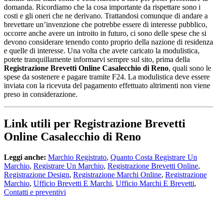
domanda. Ricordiamo che la cosa importante da rispettare sono i
costi e gli oneri che ne derivano. Trattandosi comunque di andare a
brevettare un’invenzione che potrebbe essere di interesse pubblico,
occorre anche avere un introito in futuro, ci sono delle spese che si
devono considerare tenendo conto proprio della nazione di residenza
e quelle di interesse. Una volta che avete caricato la modulistica,
potete tranquillamente informarvi sempre sul sito, prima della
Registrazione Brevetti Online Casalecchio di Reno
, quali sono le
spese da sostenere e pagare tramite F24. La modulistica deve essere
inviata con la ricevuta del pagamento effettuato altrimenti non viene
preso in considerazione.
Link utili per Registrazione Brevetti
Online Casalecchio di Reno
Leggi anche:
Marchio Registrato
,
Quanto Costa Registrare Un
Marchio
,
Registrare Un Marchio
,
Registrazione Brevetti Online
,
Registrazione Design
,
Registrazione Marchi Online
,
Registrazione
Marchio
,
Ufficio Brevetti E Marchi
,
Ufficio Marchi E Brevetti
,
Contatti e preventivi