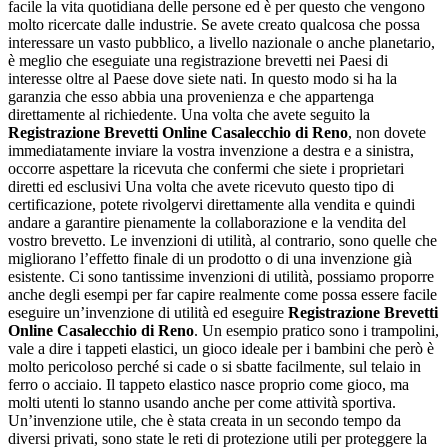
facile la vita quotidiana delle persone ed è per questo che vengono
molto ricercate dalle industrie. Se avete creato qualcosa che possa
interessare un vasto pubblico, a livello nazionale o anche planetario,
è meglio che eseguiate una registrazione brevetti nei Paesi di
interesse oltre al Paese dove siete nati. In questo modo si ha la
garanzia che esso abbia una provenienza e che appartenga
direttamente al richiedente. Una volta che avete seguito la
Registrazione Brevetti Online Casalecchio di Reno
, non dovete
immediatamente inviare la vostra invenzione a destra e a sinistra,
occorre aspettare la ricevuta che confermi che siete i proprietari
diretti ed esclusivi Una volta che avete ricevuto questo tipo di
certificazione, potete rivolgervi direttamente alla vendita e quindi
andare a garantire pienamente la collaborazione e la vendita del
vostro brevetto. Le invenzioni di utilità, al contrario, sono quelle che
migliorano l’effetto finale di un prodotto o di una invenzione già
esistente. Ci sono tantissime invenzioni di utilità, possiamo proporre
anche degli esempi per far capire realmente come possa essere facile
eseguire un’invenzione di utilità ed eseguire
Registrazione Brevetti
Online Casalecchio di Reno
. Un esempio pratico sono i trampolini,
vale a dire i tappeti elastici, un gioco ideale per i bambini che però è
molto pericoloso perché si cade o si sbatte facilmente, sul telaio in
ferro o acciaio. Il tappeto elastico nasce proprio come gioco, ma
molti utenti lo stanno usando anche per come attività sportiva.
Un’invenzione utile, che è stata creata in un secondo tempo da
diversi privati, sono state le reti di protezione utili per proteggere la