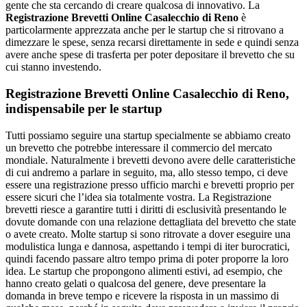
gente che sta cercando di creare qualcosa di innovativo. La
Registrazione Brevetti Online Casalecchio di Reno
è
particolarmente apprezzata anche per le startup che si ritrovano a
dimezzare le spese, senza recarsi direttamente in sede e quindi senza
avere anche spese di trasferta per poter depositare il brevetto che su
cui stanno investendo.
Registrazione Brevetti Online Casalecchio di Reno
,
indispensabile per le startup
Tutti possiamo seguire una startup specialmente se abbiamo creato
un brevetto che potrebbe interessare il commercio del mercato
mondiale. Naturalmente i brevetti devono avere delle caratteristiche
di cui andremo a parlare in seguito, ma, allo stesso tempo, ci deve
essere una registrazione presso ufficio marchi e brevetti proprio per
essere sicuri che l’idea sia totalmente vostra. La Registrazione
brevetti riesce a garantire tutti i diritti di esclusività presentando le
dovute domande con una relazione dettagliata del brevetto che state
o avete creato. Molte startup si sono ritrovate a dover eseguire una
modulistica lunga e dannosa, aspettando i tempi di iter burocratici,
quindi facendo passare altro tempo prima di poter proporre la loro
idea. Le startup che propongono alimenti estivi, ad esempio, che
hanno creato gelati o qualcosa del genere, deve presentare la
domanda in breve tempo e ricevere la risposta in un massimo di