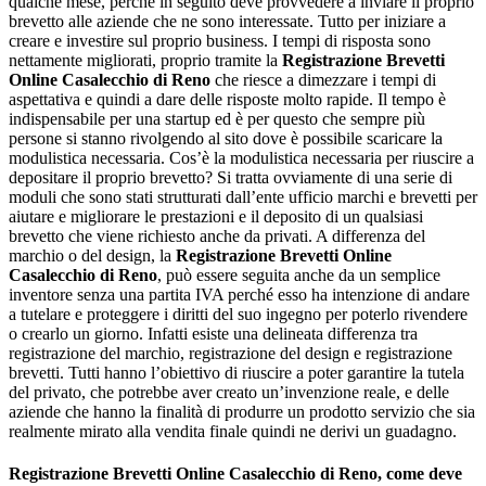
qualche mese, perché in seguito deve provvedere a inviare il proprio
brevetto alle aziende che ne sono interessate. Tutto per iniziare a
creare e investire sul proprio business. I tempi di risposta sono
nettamente migliorati, proprio tramite la
Registrazione Brevetti
Online Casalecchio di Reno
che riesce a dimezzare i tempi di
aspettativa e quindi a dare delle risposte molto rapide. Il tempo è
indispensabile per una startup ed è per questo che sempre più
persone si stanno rivolgendo al sito dove è possibile scaricare la
modulistica necessaria. Cos’è la modulistica necessaria per riuscire a
depositare il proprio brevetto? Si tratta ovviamente di una serie di
moduli che sono stati strutturati dall’ente ufficio marchi e brevetti per
aiutare e migliorare le prestazioni e il deposito di un qualsiasi
brevetto che viene richiesto anche da privati. A differenza del
marchio o del design, la
Registrazione Brevetti Online
Casalecchio di Reno
, può essere seguita anche da un semplice
inventore senza una partita IVA perché esso ha intenzione di andare
a tutelare e proteggere i diritti del suo ingegno per poterlo rivendere
o crearlo un giorno. Infatti esiste una delineata differenza tra
registrazione del marchio, registrazione del design e registrazione
brevetti. Tutti hanno l’obiettivo di riuscire a poter garantire la tutela
del privato, che potrebbe aver creato un’invenzione reale, e delle
aziende che hanno la finalità di produrre un prodotto servizio che sia
realmente mirato alla vendita finale quindi ne derivi un guadagno.
Registrazione Brevetti Online Casalecchio di Reno
, come deve