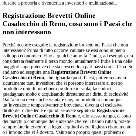
riuscire a proporla e rivenderla a investitori e multinazionali.
Registrazione Brevetti Online
Casalecchio di Reno
, cosa sono i Paesi che
non interessano
Perché occorre eseguire la registrazione brevetti nei Paesi che non
interessano? Prima di tutto occorre valutare se essi sono in pieno
sviluppo economico. Fino a qualche anno fa l’India, ad esempio, era
considerata realmente il terzo mondo, attualmente l’India è una delle
maggiori superpotenze che sta crescendo a pari passi con la Cina. Se
andiamo ad eseguire una
Registrazione Brevetti Online
Casalecchio di Reno
, che riguarda questi Paesi, potremmo avere
sicuramente tanti investitori che si possono interessare al nostro
prodotto e quindi potrebbero produrre in scala, facendoci
guadagnare molto o acquistando direttamente i diritti di esclusività.
Dall’altro si deve anche valutare che, un prodotto o comunque
un’invenzione tempestivamente brevettata, diventa di esclusivo
diritto del richiedente e quindi se avete seguito la
Registrazione
Brevetti Online Casalecchio di Reno
e, allo stesso tempo, ci sono
dei marchi o comunque delle aziende che ve li hanno rubati, potete
sempre fare intervenire la legge e quindi avere il giusto risarcimento
o l’introito che vi è dovuto. Valutando proprio questi problemi o