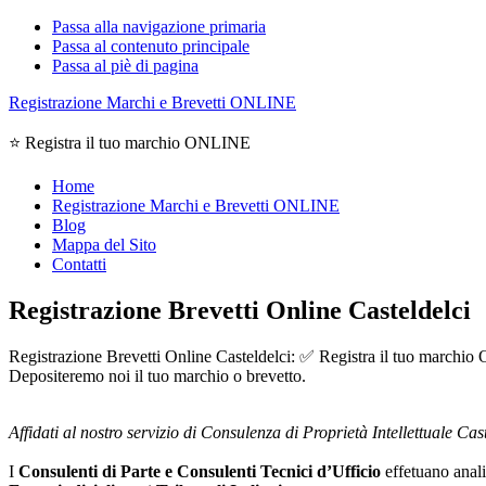
Passa alla navigazione primaria
Passa al contenuto principale
Passa al piè di pagina
Registrazione Marchi e Brevetti ONLINE
⭐ Registra il tuo marchio ONLINE
Home
Registrazione Marchi e Brevetti ONLINE
Blog
Mappa del Sito
Contatti
Registrazione Brevetti Online Casteldelci
Registrazione Brevetti Online Casteldelci: ✅ Registra il tuo marchio O
Depositeremo noi il tuo marchio o brevetto.
Affidati al nostro servizio di Consulenza di Proprietà Intellettuale Cast
I
Consulenti di Parte e
Consulenti Tecnici d’Ufficio
effetuano analis