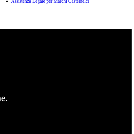
Assistenza Legale per Marchi Casteldelci
e.