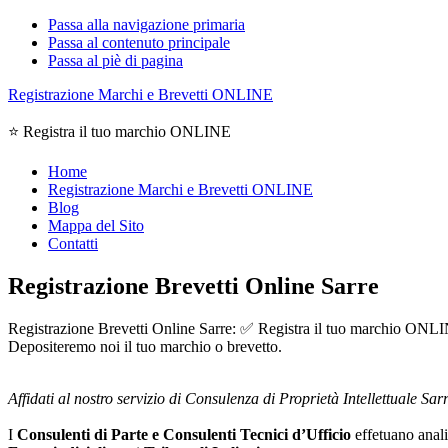
Passa alla navigazione primaria
Passa al contenuto principale
Passa al piè di pagina
Registrazione Marchi e Brevetti ONLINE
⭐ Registra il tuo marchio ONLINE
Home
Registrazione Marchi e Brevetti ONLINE
Blog
Mappa del Sito
Contatti
Registrazione Brevetti Online Sarre
Registrazione Brevetti Online Sarre: ✅ Registra il tuo marchio ONLINE,
Depositeremo noi il tuo marchio o brevetto.
Affidati al nostro servizio di Consulenza di Proprietà Intellettuale Sarr
I
Consulenti di Parte e
Consulenti Tecnici d’Ufficio
effetuano analis