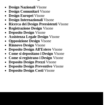
Design Nazionali
Visone
Design Comunitari
Visone
Design Europei
Visone
Design Internazionali
Visone
Ricerca dei Design Preesistenti
Visone
Registrazione Design
Visone
Deposito Design
Visone
Assistenza Legale Design
Visone
Opposizione Design
Visone
Rinnovo Design
Visone
Deposito Design All’Estero
Visone
Come si depositano i Design
Visone
Come si registrano i Design
Visone
Deposito Design Prezzi
Visone
Deposito Design Preventivo
Visone
Deposito Design Costi
Visone