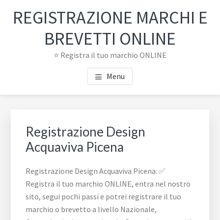
Passa
Passa
REGISTRAZIONE MARCHI E
al
al
contenuto
piè
BREVETTI ONLINE
principale
di
⭐ Registra il tuo marchio ONLINE
pagina
Menu
Registrazione Design
Acquaviva Picena
Registrazione Design Acquaviva Picena: ✅
Registra il tuo marchio ONLINE, entra nel nostro
sito, segui pochi passi e potrei registrare il tuo
marchio o brevetto a livello Nazionale,