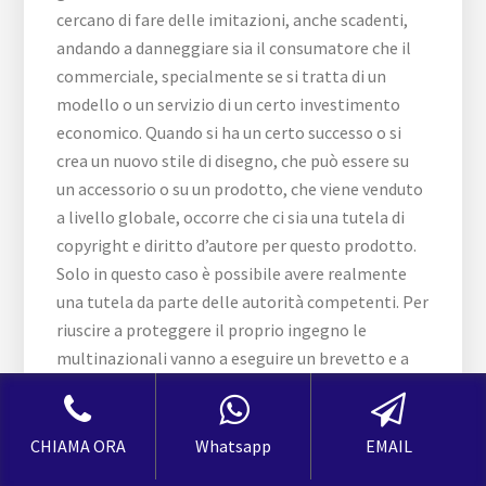
cercano di fare delle imitazioni, anche scadenti,
andando a danneggiare sia il consumatore che il
commerciale, specialmente se si tratta di un
modello o un servizio di un certo investimento
economico. Quando si ha un certo successo o si
crea un nuovo stile di disegno, che può essere su
un accessorio o su un prodotto, che viene venduto
a livello globale, occorre che ci sia una tutela di
copyright e diritto d’autore per questo prodotto.
Solo in questo caso è possibile avere realmente
una tutela da parte delle autorità competenti. Per
riuscire a proteggere il proprio ingegno le
multinazionali vanno a eseguire un brevetto e a
richiedere una
Registrazione Design Acquaviva
Picena
a livello planetario pagando i dovuti oneri,
ma avendo la sicurezza di una tutela e protezione
CHIAMA ORA
Whatsapp
EMAIL
totale da tutto il mondo. Tuttavia occorre anche