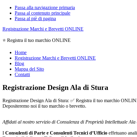
Passa alla navigazione primaria
Passa al contenuto principale
Passa al piè di pagina
Registrazione Marchi e Brevetti ONLINE
⭐ Registra il tuo marchio ONLINE
Home
Registrazione Marchi e Brevetti ONLINE
Blog
Mappa del Sito
Contatti
Registrazione Design Ala di Stura
Registrazione Design Ala di Stura: ✅ Registra il tuo marchio ONLINE, e
Depositeremo noi il tuo marchio o brevetto.
Affidati al nostro servizio di Consulenza di Proprietà Intellettuale Ala 
I
Consulenti di Parte e
Consulenti Tecnici d’Ufficio
effetuano analis