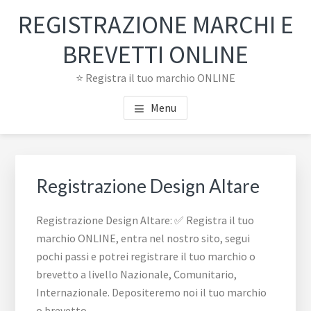
Passa
Passa
REGISTRAZIONE MARCHI E
al
al
contenuto
piè
BREVETTI ONLINE
principale
di
⭐ Registra il tuo marchio ONLINE
pagina
Menu
Registrazione Design Altare
Registrazione Design Altare: ✅ Registra il tuo
marchio ONLINE, entra nel nostro sito, segui
pochi passi e potrei registrare il tuo marchio o
brevetto a livello Nazionale, Comunitario,
Internazionale. Depositeremo noi il tuo marchio
o brevetto.