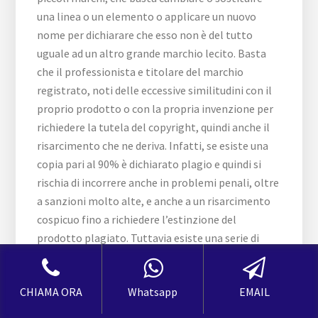
una linea o un elemento o applicare un nuovo
nome per dichiarare che esso non è del tutto
uguale ad un altro grande marchio lecito. Basta
che il professionista e titolare del marchio
registrato, noti delle eccessive similitudini con il
proprio prodotto o con la propria invenzione per
richiedere la tutela del copyright, quindi anche il
risarcimento che ne deriva. Infatti, se esiste una
copia pari al 90% è dichiarato plagio e quindi si
rischia di incorrere anche in problemi penali, oltre
a sanzioni molto alte, e anche a un risarcimento
cospicuo fino a richiedere l’estinzione del
prodotto plagiato. Tuttavia esiste una serie di
problematiche che riguardano proprio il plagio e
le imitazioni, ma che è possibile cercare di riuscire
CHIAMA ORA
Whatsapp
EMAIL
a vincere la causa per risarcimento solo dopo
determinati iter burocratici, diverse convalide da