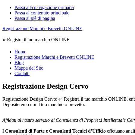
Passa alla navigazione primaria
Passa al contenuto principale
Passa al piè di pagina
Registrazione Marchi e Brevetti ONLINE
⭐ Registra il tuo marchio ONLINE
Home
Registrazione Marchi e Brevetti ONLINE
Blog
Mappa del Sito
Contatti
Registrazione Design Cervo
Registrazione Design Cervo: ✅ Registra il tuo marchio ONLINE, entra ne
Depositeremo noi il tuo marchio o brevetto.
Affidati al nostro servizio di Consulenza di Proprietà Intellettuale Cer
I
Consulenti di Parte e
Consulenti Tecnici d’Ufficio
effetuano analis