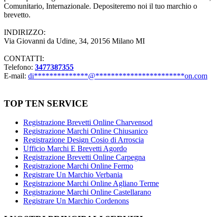
Comunitario, Internazionale. Depositeremo noi il tuo marchio o
brevetto.
INDIRIZZO:
Via Giovanni da Udine, 34, 20156 Milano MI
CONTATTI:
Telefono:
3477387355
E-mail:
di
**************
@
***********************
on.com
TOP TEN SERVICE
Registrazione Brevetti Online Charvensod
Registrazione Marchi Online Chiusanico
Registrazione Design Cosio di Arroscia
Ufficio Marchi E Brevetti Agordo
Registrazione Brevetti Online Carpegna
Registrazione Marchi Online Fermo
Registrare Un Marchio Verbania
Registrazione Marchi Online Agliano Terme
Registrazione Marchi Online Castellarano
Registrare Un Marchio Cordenons