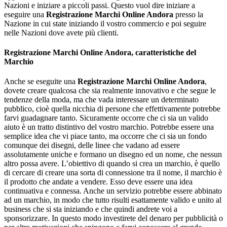
Nazioni e iniziare a piccoli passi. Questo vuol dire iniziare a
eseguire una
Registrazione Marchi Online Andora
presso la
Nazione in cui state iniziando il vostro commercio e poi seguire
nelle Nazioni dove avete più clienti.
Registrazione Marchi Online Andora
, caratteristiche del
Marchio
Anche se eseguite una
Registrazione Marchi Online Andora
,
dovete creare qualcosa che sia realmente innovativo e che segue le
tendenze della moda, ma che vada interessare un determinato
pubblico, cioè quella nicchia di persone che effettivamente potrebbe
farvi guadagnare tanto. Sicuramente occorre che ci sia un valido
aiuto è un tratto distintivo del vostro marchio. Potrebbe essere una
semplice idea che vi piace tanto, ma occorre che ci sia un fondo
comunque dei disegni, delle linee che vadano ad essere
assolutamente uniche e formano un disegno ed un nome, che nessun
altro possa avere. L’obiettivo di quando si crea un marchio, è quello
di cercare di creare una sorta di connessione tra il nome, il marchio è
il prodotto che andate a vendere. Esso deve essere una idea
continuativa e connessa. Anche un servizio potrebbe essere abbinato
ad un marchio, in modo che tutto risulti esattamente valido e unito al
business che si sta iniziando e che quindi andrete voi a
sponsorizzare. In questo modo investirete del denaro per pubblicità o