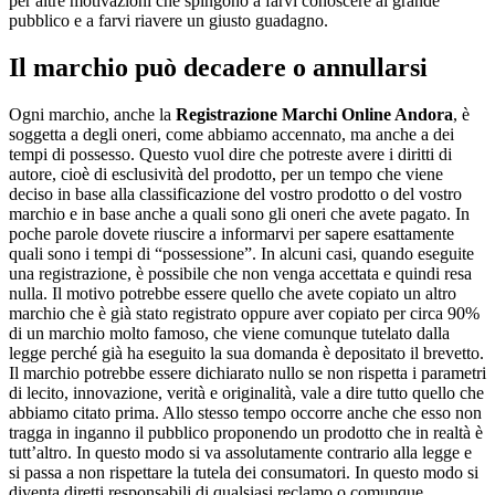
per altre motivazioni che spingono a farvi conoscere al grande
pubblico e a farvi riavere un giusto guadagno.
Il marchio può decadere o annullarsi
Ogni marchio, anche la
Registrazione Marchi Online Andora
, è
soggetta a degli oneri, come abbiamo accennato, ma anche a dei
tempi di possesso. Questo vuol dire che potreste avere i diritti di
autore, cioè di esclusività del prodotto, per un tempo che viene
deciso in base alla classificazione del vostro prodotto o del vostro
marchio e in base anche a quali sono gli oneri che avete pagato. In
poche parole dovete riuscire a informarvi per sapere esattamente
quali sono i tempi di “possessione”. In alcuni casi, quando eseguite
una registrazione, è possibile che non venga accettata e quindi resa
nulla. Il motivo potrebbe essere quello che avete copiato un altro
marchio che è già stato registrato oppure aver copiato per circa 90%
di un marchio molto famoso, che viene comunque tutelato dalla
legge perché già ha eseguito la sua domanda è depositato il brevetto.
Il marchio potrebbe essere dichiarato nullo se non rispetta i parametri
di lecito, innovazione, verità e originalità, vale a dire tutto quello che
abbiamo citato prima. Allo stesso tempo occorre anche che esso non
tragga in inganno il pubblico proponendo un prodotto che in realtà è
tutt’altro. In questo modo si va assolutamente contrario alla legge e
si passa a non rispettare la tutela dei consumatori. In questo modo si
diventa diretti responsabili di qualsiasi reclamo o comunque