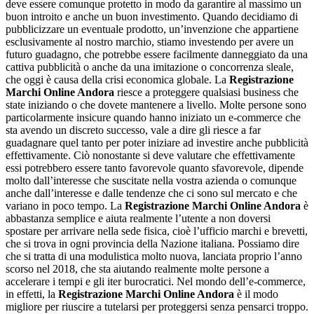
deve essere comunque protetto in modo da garantire al massimo un
buon introito e anche un buon investimento. Quando decidiamo di
pubblicizzare un eventuale prodotto, un’invenzione che appartiene
esclusivamente al nostro marchio, stiamo investendo per avere un
futuro guadagno, che potrebbe essere facilmente danneggiato da una
cattiva pubblicità o anche da una imitazione o concorrenza sleale,
che oggi è causa della crisi economica globale. La
Registrazione
Marchi Online Andora
riesce a proteggere qualsiasi business che
state iniziando o che dovete mantenere a livello. Molte persone sono
particolarmente insicure quando hanno iniziato un e-commerce che
sta avendo un discreto successo, vale a dire gli riesce a far
guadagnare quel tanto per poter iniziare ad investire anche pubblicità
effettivamente. Ciò nonostante si deve valutare che effettivamente
essi potrebbero essere tanto favorevole quanto sfavorevole, dipende
molto dall’interesse che suscitate nella vostra azienda o comunque
anche dall’interesse e dalle tendenze che ci sono sul mercato e che
variano in poco tempo. La
Registrazione Marchi Online Andora
è
abbastanza semplice e aiuta realmente l’utente a non doversi
spostare per arrivare nella sede fisica, cioè l’ufficio marchi e brevetti,
che si trova in ogni provincia della Nazione italiana. Possiamo dire
che si tratta di una modulistica molto nuova, lanciata proprio l’anno
scorso nel 2018, che sta aiutando realmente molte persone a
accelerare i tempi e gli iter burocratici. Nel mondo dell’e-commerce,
in effetti, la
Registrazione Marchi Online Andora
è il modo
migliore per riuscire a tutelarsi per proteggersi senza pensarci troppo.