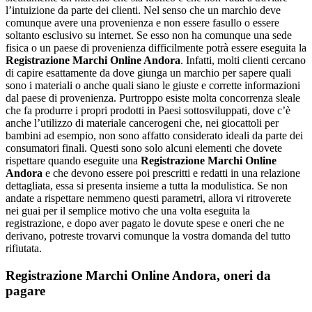
l’intuizione da parte dei clienti. Nel senso che un marchio deve
comunque avere una provenienza e non essere fasullo o essere
soltanto esclusivo su internet. Se esso non ha comunque una sede
fisica o un paese di provenienza difficilmente potrà essere eseguita la
Registrazione Marchi Online Andora
. Infatti, molti clienti cercano
di capire esattamente da dove giunga un marchio per sapere quali
sono i materiali o anche quali siano le giuste e corrette informazioni
dal paese di provenienza. Purtroppo esiste molta concorrenza sleale
che fa produrre i propri prodotti in Paesi sottosviluppati, dove c’è
anche l’utilizzo di materiale cancerogeni che, nei giocattoli per
bambini ad esempio, non sono affatto considerato ideali da parte dei
consumatori finali. Questi sono solo alcuni elementi che dovete
rispettare quando eseguite una
Registrazione Marchi Online
Andora
e che devono essere poi prescritti e redatti in una relazione
dettagliata, essa si presenta insieme a tutta la modulistica. Se non
andate a rispettare nemmeno questi parametri, allora vi ritroverete
nei guai per il semplice motivo che una volta eseguita la
registrazione, e dopo aver pagato le dovute spese e oneri che ne
derivano, potreste trovarvi comunque la vostra domanda del tutto
rifiutata.
Registrazione Marchi Online Andora
, oneri da
pagare