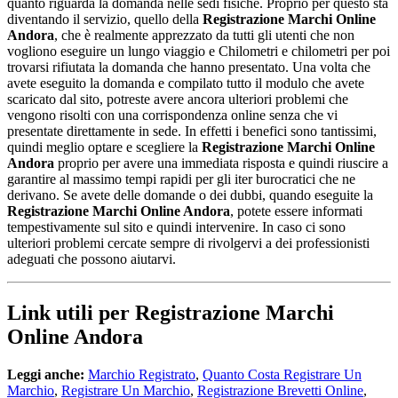
quanto riguarda la domanda nelle sedi fisiche. Proprio per questo sta
diventando il servizio, quello della
Registrazione Marchi Online
Andora
, che è realmente apprezzato da tutti gli utenti che non
vogliono eseguire un lungo viaggio e Chilometri e chilometri per poi
trovarsi rifiutata la domanda che hanno presentato. Una volta che
avete eseguito la domanda e compilato tutto il modulo che avete
scaricato dal sito, potreste avere ancora ulteriori problemi che
vengono risolti con una corrispondenza online senza che vi
presentate direttamente in sede. In effetti i benefici sono tantissimi,
quindi meglio optare e scegliere la
Registrazione Marchi Online
Andora
proprio per avere una immediata risposta e quindi riuscire a
garantire al massimo tempi rapidi per gli iter burocratici che ne
derivano. Se avete delle domande o dei dubbi, quando eseguite la
Registrazione Marchi Online Andora
, potete essere informati
tempestivamente sul sito e quindi intervenire. In caso ci sono
ulteriori problemi cercate sempre di rivolgervi a dei professionisti
adeguati che possono aiutarvi.
Link utili per Registrazione Marchi
Online Andora
Leggi anche:
Marchio Registrato
,
Quanto Costa Registrare Un
Marchio
,
Registrare Un Marchio
,
Registrazione Brevetti Online
,