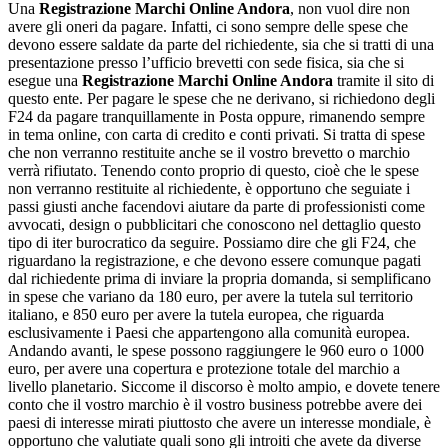
Una
Registrazione Marchi Online Andora
, non vuol dire non
avere gli oneri da pagare. Infatti, ci sono sempre delle spese che
devono essere saldate da parte del richiedente, sia che si tratti di una
presentazione presso l’ufficio brevetti con sede fisica, sia che si
esegue una
Registrazione Marchi Online Andora
tramite il sito di
questo ente. Per pagare le spese che ne derivano, si richiedono degli
F24 da pagare tranquillamente in Posta oppure, rimanendo sempre
in tema online, con carta di credito e conti privati. Si tratta di spese
che non verranno restituite anche se il vostro brevetto o marchio
verrà rifiutato. Tenendo conto proprio di questo, cioè che le spese
non verranno restituite al richiedente, è opportuno che seguiate i
passi giusti anche facendovi aiutare da parte di professionisti come
avvocati, design o pubblicitari che conoscono nel dettaglio questo
tipo di iter burocratico da seguire. Possiamo dire che gli F24, che
riguardano la registrazione, e che devono essere comunque pagati
dal richiedente prima di inviare la propria domanda, si semplificano
in spese che variano da 180 euro, per avere la tutela sul territorio
italiano, e 850 euro per avere la tutela europea, che riguarda
esclusivamente i Paesi che appartengono alla comunità europea.
Andando avanti, le spese possono raggiungere le 960 euro o 1000
euro, per avere una copertura e protezione totale del marchio a
livello planetario. Siccome il discorso è molto ampio, e dovete tenere
conto che il vostro marchio è il vostro business potrebbe avere dei
paesi di interesse mirati piuttosto che avere un interesse mondiale, è
opportuno che valutiate quali sono gli introiti che avete da diverse