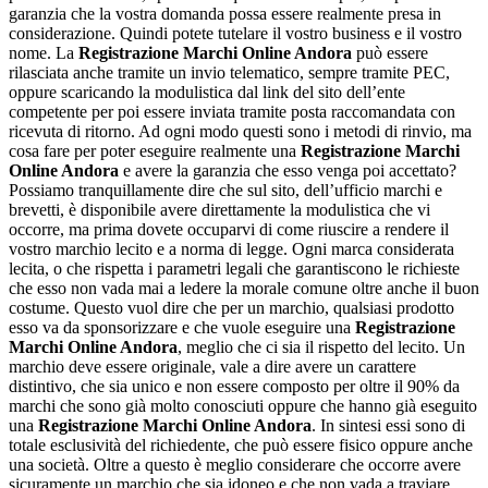
garanzia che la vostra domanda possa essere realmente presa in
considerazione. Quindi potete tutelare il vostro business e il vostro
nome. La
Registrazione Marchi Online Andora
può essere
rilasciata anche tramite un invio telematico, sempre tramite PEC,
oppure scaricando la modulistica dal link del sito dell’ente
competente per poi essere inviata tramite posta raccomandata con
ricevuta di ritorno. Ad ogni modo questi sono i metodi di rinvio, ma
cosa fare per poter eseguire realmente una
Registrazione Marchi
Online Andora
e avere la garanzia che esso venga poi accettato?
Possiamo tranquillamente dire che sul sito, dell’ufficio marchi e
brevetti, è disponibile avere direttamente la modulistica che vi
occorre, ma prima dovete occuparvi di come riuscire a rendere il
vostro marchio lecito e a norma di legge. Ogni marca considerata
lecita, o che rispetta i parametri legali che garantiscono le richieste
che esso non vada mai a ledere la morale comune oltre anche il buon
costume. Questo vuol dire che per un marchio, qualsiasi prodotto
esso va da sponsorizzare e che vuole eseguire una
Registrazione
Marchi Online Andora
, meglio che ci sia il rispetto del lecito. Un
marchio deve essere originale, vale a dire avere un carattere
distintivo, che sia unico e non essere composto per oltre il 90% da
marchi che sono già molto conosciuti oppure che hanno già eseguito
una
Registrazione Marchi Online Andora
. In sintesi essi sono di
totale esclusività del richiedente, che può essere fisico oppure anche
una società. Oltre a questo è meglio considerare che occorre avere
sicuramente un marchio che sia idoneo e che non vada a traviare