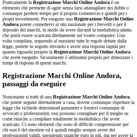
Praticamente la
Registrazione Marchi Online Andora
è un
elemento che permette di agire senza farsi attanagliare dei dubbi o
comunque perdere tempo per il proprio commercio e quindi per i
propri investimenti. Per eseguire una
Registrazione Marchi Online
Andora
potete connettervi al sito nazionale per i brevetti o per il
deposito dei marchi, in modo da avere davanti la modulistica adatta
che potrà essere scaricata direttamente sul vostro computer. Una
volta compilata, seguendo al massimo tutte le regole dettate dalla
legge, potrete in seguito rinviarlo e avere una risposta rapida per
quanto riguarda proprio la
Registrazione Marchi Online Andora
che avete eseguito. Sicuramente è utilissimo proprio per dimezzare i
tempi di risposta di questi marchi.
Registrazione Marchi Online Andora
,
passaggi da eseguire
Nonostante si tratti di una
Registrazione Marchi Online Andora
,
che potete seguire direttamente a casa, dovete comunque rispettare la
legge che richiede determinati parametri e fornirvi comunque di
avvocati o professionisti, essi possono consigliare per il meglio su
come riuscire a compilare totalmente la modulistica che avete
scaricato. Ci sono elementi che sono di difficile comprensione per
chi non è del mestiere ed è quindi meglio sempre avere dei
professionisti validi, spendendo qualche euro in più, ma per avere la