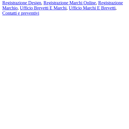
Registrazione Design
,
Registrazione Marchi Online
,
Registrazione
Marchio
,
Ufficio Brevetti E Marchi
,
Ufficio Marchi E Brevetti
,
Contatti e preventivi