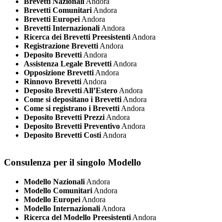
Brevetti Nazionali
Andora
Brevetti Comunitari
Andora
Brevetti Europei
Andora
Brevetti Internazionali
Andora
Ricerca dei Brevetti Preesistenti
Andora
Registrazione Brevetti
Andora
Deposito Brevetti
Andora
Assistenza Legale Brevetti
Andora
Opposizione Brevetti
Andora
Rinnovo Brevetti
Andora
Deposito Brevetti All’Estero
Andora
Come si depositano i Brevetti
Andora
Come si registrano i Brevetti
Andora
Deposito Brevetti Prezzi
Andora
Deposito Brevetti Preventivo
Andora
Deposito Brevetti Costi
Andora
Consulenza per il singolo Modello
Modello Nazionali
Andora
Modello Comunitari
Andora
Modello Europei
Andora
Modello Internazionali
Andora
Ricerca del Modello Preesistenti
Andora