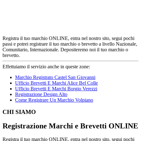
Registra il tuo marchio ONLINE, entra nel nostro sito, segui pochi
passi e potrei registrare il tuo marchio o brevetto a livello Nazionale,
Comunitario, Internazionale. Depositeremo noi il tuo marchio o
brevetto.
Effettuiamo il servizio anche in queste zone:
Marchio Registrato Castel San Giovanni
Ufficio Brevetti E Marchi Alice Bel Colle
Ufficio Brevetti E Marchi Borgio Verezzi
Registrazione Design Alto
Come Registrare Un Marchio Volpiano
Footer
CHI SIAMO
Registrazione Marchi e Brevetti ONLINE
Registra il tuo marchio ONLINE, entra nel nostro sito, segui pochi