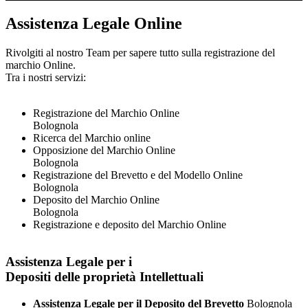
Assistenza Legale Online
Rivolgiti al nostro Team per sapere tutto sulla registrazione del
marchio Online.
Tra i nostri servizi:
Registrazione del Marchio Online
Bolognola
Ricerca del Marchio online
Opposizione del Marchio Online
Bolognola
Registrazione del Brevetto e del Modello Online
Bolognola
Deposito del Marchio Online
Bolognola
Registrazione e deposito del Marchio Online
Assistenza Legale per i
Depositi delle proprietà Intellettuali
Assistenza Legale per il Deposito del Brevetto
Bolognola