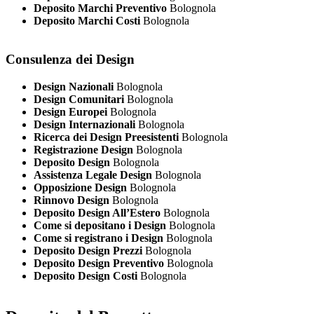
Deposito Marchi Preventivo
Bolognola
Deposito Marchi Costi
Bolognola
Consulenza dei Design
Design Nazionali
Bolognola
Design Comunitari
Bolognola
Design Europei
Bolognola
Design Internazionali
Bolognola
Ricerca dei Design Preesistenti
Bolognola
Registrazione Design
Bolognola
Deposito Design
Bolognola
Assistenza Legale Design
Bolognola
Opposizione Design
Bolognola
Rinnovo Design
Bolognola
Deposito Design All’Estero
Bolognola
Come si depositano i Design
Bolognola
Come si registrano i Design
Bolognola
Deposito Design Prezzi
Bolognola
Deposito Design Preventivo
Bolognola
Deposito Design Costi
Bolognola