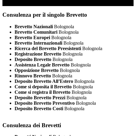
Consulenza per il singolo Brevetto
Brevetto Nazionali
Bolognola
Brevetto Comunitari
Bolognola
Brevetto Europei
Bolognola
Brevetto Internazionali
Bolognola
Ricerca del Brevetto Preesistenti
Bolognola
Registrazione Brevetto
Bolognola
Deposito Brevetto
Bolognola
Assistenza Legale Brevetto
Bolognola
Opposizione Brevetto
Bolognola
Rinnovo Brevetto
Bolognola
Deposito Brevetto All’Estero
Bolognola
Come si deposita il Brevetto
Bolognola
Come si registra il Brevetto
Bolognola
Deposito Brevetto Prezzi
Bolognola
Deposito Brevetto Preventivo
Bolognola
Deposito Brevetto Costi
Bolognola
Consulenza dei Brevetti