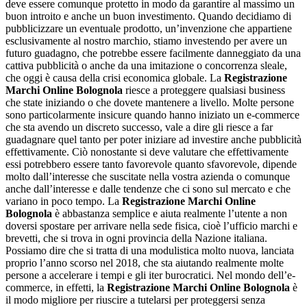
deve essere comunque protetto in modo da garantire al massimo un
buon introito e anche un buon investimento. Quando decidiamo di
pubblicizzare un eventuale prodotto, un’invenzione che appartiene
esclusivamente al nostro marchio, stiamo investendo per avere un
futuro guadagno, che potrebbe essere facilmente danneggiato da una
cattiva pubblicità o anche da una imitazione o concorrenza sleale,
che oggi è causa della crisi economica globale. La
Registrazione
Marchi Online Bolognola
riesce a proteggere qualsiasi business
che state iniziando o che dovete mantenere a livello. Molte persone
sono particolarmente insicure quando hanno iniziato un e-commerce
che sta avendo un discreto successo, vale a dire gli riesce a far
guadagnare quel tanto per poter iniziare ad investire anche pubblicità
effettivamente. Ciò nonostante si deve valutare che effettivamente
essi potrebbero essere tanto favorevole quanto sfavorevole, dipende
molto dall’interesse che suscitate nella vostra azienda o comunque
anche dall’interesse e dalle tendenze che ci sono sul mercato e che
variano in poco tempo. La
Registrazione Marchi Online
Bolognola
è abbastanza semplice e aiuta realmente l’utente a non
doversi spostare per arrivare nella sede fisica, cioè l’ufficio marchi e
brevetti, che si trova in ogni provincia della Nazione italiana.
Possiamo dire che si tratta di una modulistica molto nuova, lanciata
proprio l’anno scorso nel 2018, che sta aiutando realmente molte
persone a accelerare i tempi e gli iter burocratici. Nel mondo dell’e-
commerce, in effetti, la
Registrazione Marchi Online Bolognola
è
il modo migliore per riuscire a tutelarsi per proteggersi senza