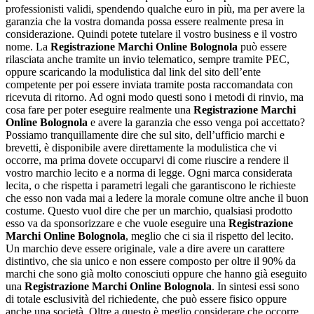
professionisti validi, spendendo qualche euro in più, ma per avere la
garanzia che la vostra domanda possa essere realmente presa in
considerazione. Quindi potete tutelare il vostro business e il vostro
nome. La
Registrazione Marchi Online Bolognola
può essere
rilasciata anche tramite un invio telematico, sempre tramite PEC,
oppure scaricando la modulistica dal link del sito dell’ente
competente per poi essere inviata tramite posta raccomandata con
ricevuta di ritorno. Ad ogni modo questi sono i metodi di rinvio, ma
cosa fare per poter eseguire realmente una
Registrazione Marchi
Online Bolognola
e avere la garanzia che esso venga poi accettato?
Possiamo tranquillamente dire che sul sito, dell’ufficio marchi e
brevetti, è disponibile avere direttamente la modulistica che vi
occorre, ma prima dovete occuparvi di come riuscire a rendere il
vostro marchio lecito e a norma di legge. Ogni marca considerata
lecita, o che rispetta i parametri legali che garantiscono le richieste
che esso non vada mai a ledere la morale comune oltre anche il buon
costume. Questo vuol dire che per un marchio, qualsiasi prodotto
esso va da sponsorizzare e che vuole eseguire una
Registrazione
Marchi Online Bolognola
, meglio che ci sia il rispetto del lecito.
Un marchio deve essere originale, vale a dire avere un carattere
distintivo, che sia unico e non essere composto per oltre il 90% da
marchi che sono già molto conosciuti oppure che hanno già eseguito
una
Registrazione Marchi Online Bolognola
. In sintesi essi sono
di totale esclusività del richiedente, che può essere fisico oppure
anche una società. Oltre a questo è meglio considerare che occorre