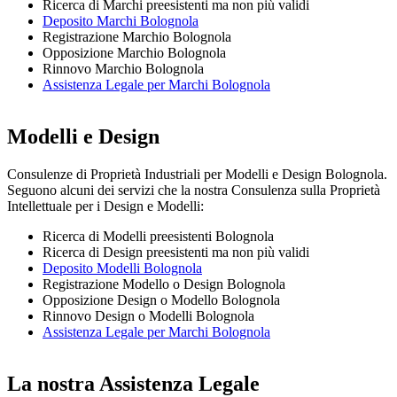
Ricerca di Marchi preesistenti ma non più validi
Deposito Marchi Bolognola
Registrazione Marchio Bolognola
Opposizione Marchio Bolognola
Rinnovo Marchio Bolognola
Assistenza Legale per Marchi Bolognola
Modelli e Design
Consulenze di Proprietà Industriali per Modelli e Design Bolognola.
Seguono alcuni dei servizi che la nostra Consulenza sulla Proprietà
Intellettuale per i Design e Modelli:
Ricerca di Modelli preesistenti Bolognola
Ricerca di Design preesistenti ma non più validi
Deposito Modelli Bolognola
Registrazione Modello o Design Bolognola
Opposizione Design o Modello Bolognola
Rinnovo Design o Modelli Bolognola
Assistenza Legale per Marchi Bolognola
La nostra Assistenza Legale