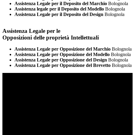
Assistenza Legale per il Deposito del Marchio
Bolognola
Assistenza legale per il Deposito del Modello
Bolognola
Assistenza Legale per il Deposito del Design
Bolognola
Assistenza Legale per le
Opposizioni delle proprietà Intellettuali
Assistenza Legale per Opposizione del Marchio
Bolognola
Assistenza Legale per Opposizione del Modello
Bolognola
Assistenza Legale per Opposizione del Design
Bolognola
Assistenza Legale per Opposizione del Brevetto
Bolognola