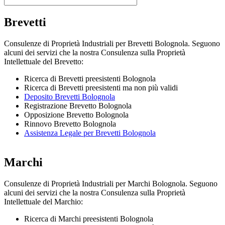
Brevetti
Consulenze di Proprietà Industriali per Brevetti Bolognola. Seguono
alcuni dei servizi che la nostra Consulenza sulla Proprietà
Intellettuale del Brevetto:
Ricerca di Brevetti preesistenti Bolognola
Ricerca di Brevetti preesistenti ma non più validi
Deposito Brevetti Bolognola
Registrazione Brevetto Bolognola
Opposizione Brevetto Bolognola
Rinnovo Brevetto Bolognola
Assistenza Legale per Brevetti Bolognola
Marchi
Consulenze di Proprietà Industriali per Marchi Bolognola. Seguono
alcuni dei servizi che la nostra Consulenza sulla Proprietà
Intellettuale del Marchio:
Ricerca di Marchi preesistenti Bolognola