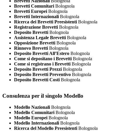
Brevetti Nazionali
Bolognola
Brevetti Comunitari
Bolognola
Brevetti Europei
Bolognola
Brevetti Internazionali
Bolognola
Ricerca dei Brevetti Preesistenti
Bolognola
Registrazione Brevetti
Bolognola
Deposito Brevetti
Bolognola
Assistenza Legale Brevetti
Bolognola
Opposizione Brevetti
Bolognola
Rinnovo Brevetti
Bolognola
Deposito Brevetti All’Estero
Bolognola
Come si depositano i Brevetti
Bolognola
Come si registrano i Brevetti
Bolognola
Deposito Brevetti Prezzi
Bolognola
Deposito Brevetti Preventivo
Bolognola
Deposito Brevetti Costi
Bolognola
Consulenza per il singolo Modello
Modello Nazionali
Bolognola
Modello Comunitari
Bolognola
Modello Europei
Bolognola
Modello Internazionali
Bolognola
Ricerca del Modello Preesistenti
Bolognola