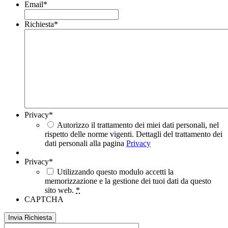
Email
*
Richiesta
*
Privacy
*
Autorizzo il trattamento dei miei dati personali, nel
rispetto delle norme vigenti. Dettagli del trattamento dei
dati personali alla pagina
Privacy
Privacy
*
Utilizzando questo modulo accetti la
memorizzazione e la gestione dei tuoi dati da questo
sito web.
*
CAPTCHA