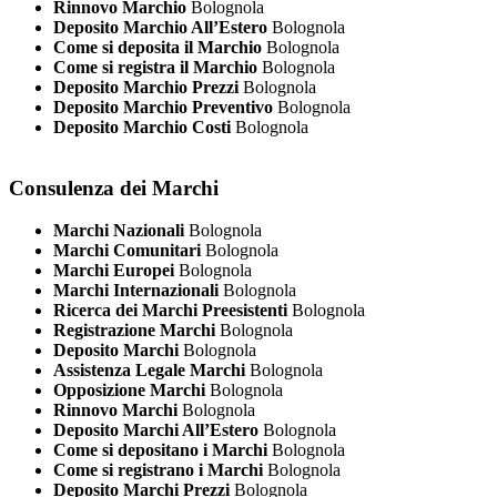
Rinnovo Marchio
Bolognola
Deposito Marchio All’Estero
Bolognola
Come si deposita il Marchio
Bolognola
Come si registra il Marchio
Bolognola
Deposito Marchio Prezzi
Bolognola
Deposito Marchio Preventivo
Bolognola
Deposito Marchio Costi
Bolognola
Consulenza dei Marchi
Marchi Nazionali
Bolognola
Marchi Comunitari
Bolognola
Marchi Europei
Bolognola
Marchi Internazionali
Bolognola
Ricerca dei Marchi Preesistenti
Bolognola
Registrazione Marchi
Bolognola
Deposito Marchi
Bolognola
Assistenza Legale Marchi
Bolognola
Opposizione Marchi
Bolognola
Rinnovo Marchi
Bolognola
Deposito Marchi All’Estero
Bolognola
Come si depositano i Marchi
Bolognola
Come si registrano i Marchi
Bolognola
Deposito Marchi Prezzi
Bolognola