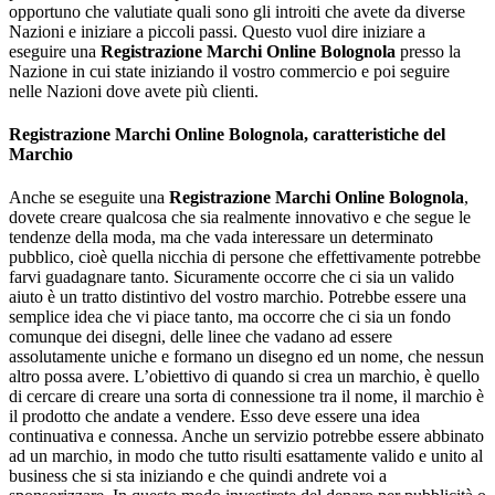
opportuno che valutiate quali sono gli introiti che avete da diverse
Nazioni e iniziare a piccoli passi. Questo vuol dire iniziare a
eseguire una
Registrazione Marchi Online Bolognola
presso la
Nazione in cui state iniziando il vostro commercio e poi seguire
nelle Nazioni dove avete più clienti.
Registrazione Marchi Online Bolognola
, caratteristiche del
Marchio
Anche se eseguite una
Registrazione Marchi Online Bolognola
,
dovete creare qualcosa che sia realmente innovativo e che segue le
tendenze della moda, ma che vada interessare un determinato
pubblico, cioè quella nicchia di persone che effettivamente potrebbe
farvi guadagnare tanto. Sicuramente occorre che ci sia un valido
aiuto è un tratto distintivo del vostro marchio. Potrebbe essere una
semplice idea che vi piace tanto, ma occorre che ci sia un fondo
comunque dei disegni, delle linee che vadano ad essere
assolutamente uniche e formano un disegno ed un nome, che nessun
altro possa avere. L’obiettivo di quando si crea un marchio, è quello
di cercare di creare una sorta di connessione tra il nome, il marchio è
il prodotto che andate a vendere. Esso deve essere una idea
continuativa e connessa. Anche un servizio potrebbe essere abbinato
ad un marchio, in modo che tutto risulti esattamente valido e unito al
business che si sta iniziando e che quindi andrete voi a