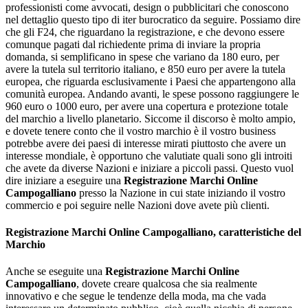
professionisti come avvocati, design o pubblicitari che conoscono
nel dettaglio questo tipo di iter burocratico da seguire. Possiamo dire
che gli F24, che riguardano la registrazione, e che devono essere
comunque pagati dal richiedente prima di inviare la propria
domanda, si semplificano in spese che variano da 180 euro, per
avere la tutela sul territorio italiano, e 850 euro per avere la tutela
europea, che riguarda esclusivamente i Paesi che appartengono alla
comunità europea. Andando avanti, le spese possono raggiungere le
960 euro o 1000 euro, per avere una copertura e protezione totale
del marchio a livello planetario. Siccome il discorso è molto ampio,
e dovete tenere conto che il vostro marchio è il vostro business
potrebbe avere dei paesi di interesse mirati piuttosto che avere un
interesse mondiale, è opportuno che valutiate quali sono gli introiti
che avete da diverse Nazioni e iniziare a piccoli passi. Questo vuol
dire iniziare a eseguire una
Registrazione Marchi Online
Campogalliano
presso la Nazione in cui state iniziando il vostro
commercio e poi seguire nelle Nazioni dove avete più clienti.
Registrazione Marchi Online Campogalliano
, caratteristiche del
Marchio
Anche se eseguite una
Registrazione Marchi Online
Campogalliano
, dovete creare qualcosa che sia realmente
innovativo e che segue le tendenze della moda, ma che vada