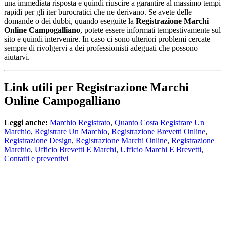
una immediata risposta e quindi riuscire a garantire al massimo tempi
rapidi per gli iter burocratici che ne derivano. Se avete delle
domande o dei dubbi, quando eseguite la
Registrazione Marchi
Online Campogalliano
, potete essere informati tempestivamente sul
sito e quindi intervenire. In caso ci sono ulteriori problemi cercate
sempre di rivolgervi a dei professionisti adeguati che possono
aiutarvi.
Link utili per Registrazione Marchi
Online Campogalliano
Leggi anche:
Marchio Registrato
,
Quanto Costa Registrare Un
Marchio
,
Registrare Un Marchio
,
Registrazione Brevetti Online
,
Registrazione Design
,
Registrazione Marchi Online
,
Registrazione
Marchio
,
Ufficio Brevetti E Marchi
,
Ufficio Marchi E Brevetti
,
Contatti e preventivi