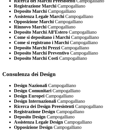
Ricerca dei Marchi Preesistenti
Campogalliano
Registrazione Marchi
Campogalliano
Deposito Marchi
Campogalliano
Assistenza Legale Marchi
Campogalliano
Opposizione Marchi
Campogalliano
Rinnovo Marchi
Campogalliano
Deposito Marchi All’Estero
Campogalliano
Come si depositano i Marchi
Campogalliano
Come si registrano i Marchi
Campogalliano
Deposito Marchi Prezzi
Campogalliano
Deposito Marchi Preventivo
Campogalliano
Deposito Marchi Costi
Campogalliano
Consulenza dei Design
Design Nazionali
Campogalliano
Design Comunitari
Campogalliano
Design Europei
Campogalliano
Design Internazionali
Campogalliano
Ricerca dei Design Preesistenti
Campogalliano
Registrazione Design
Campogalliano
Deposito Design
Campogalliano
Assistenza Legale Design
Campogalliano
Opposizione Design
Campogalliano