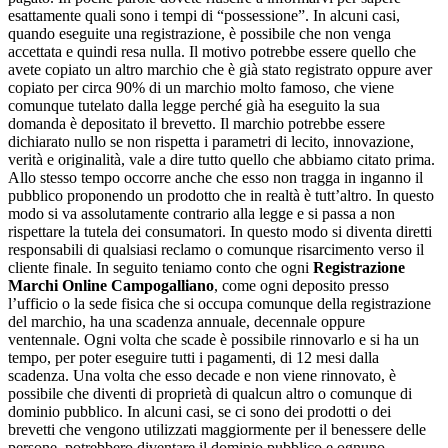
esattamente quali sono i tempi di “possessione”. In alcuni casi,
quando eseguite una registrazione, è possibile che non venga
accettata e quindi resa nulla. Il motivo potrebbe essere quello che
avete copiato un altro marchio che è già stato registrato oppure aver
copiato per circa 90% di un marchio molto famoso, che viene
comunque tutelato dalla legge perché già ha eseguito la sua
domanda è depositato il brevetto. Il marchio potrebbe essere
dichiarato nullo se non rispetta i parametri di lecito, innovazione,
verità e originalità, vale a dire tutto quello che abbiamo citato prima.
Allo stesso tempo occorre anche che esso non tragga in inganno il
pubblico proponendo un prodotto che in realtà è tutt’altro. In questo
modo si va assolutamente contrario alla legge e si passa a non
rispettare la tutela dei consumatori. In questo modo si diventa diretti
responsabili di qualsiasi reclamo o comunque risarcimento verso il
cliente finale. In seguito teniamo conto che ogni
Registrazione
Marchi Online Campogalliano
, come ogni deposito presso
l’ufficio o la sede fisica che si occupa comunque della registrazione
del marchio, ha una scadenza annuale, decennale oppure
ventennale. Ogni volta che scade è possibile rinnovarlo e si ha un
tempo, per poter eseguire tutti i pagamenti, di 12 mesi dalla
scadenza. Una volta che esso decade e non viene rinnovato, è
possibile che diventi di proprietà di qualcun altro o comunque di
dominio pubblico. In alcuni casi, se ci sono dei prodotti o dei
brevetti che vengono utilizzati maggiormente per il benessere delle
persone, potrebbero diventare il dominio pubblico e ognuno