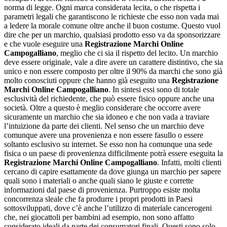
norma di legge. Ogni marca considerata lecita, o che rispetta i
parametri legali che garantiscono le richieste che esso non vada mai
a ledere la morale comune oltre anche il buon costume. Questo vuol
dire che per un marchio, qualsiasi prodotto esso va da sponsorizzare
e che vuole eseguire una
Registrazione Marchi Online
Campogalliano
, meglio che ci sia il rispetto del lecito. Un marchio
deve essere originale, vale a dire avere un carattere distintivo, che sia
unico e non essere composto per oltre il 90% da marchi che sono già
molto conosciuti oppure che hanno già eseguito una
Registrazione
Marchi Online Campogalliano
. In sintesi essi sono di totale
esclusività del richiedente, che può essere fisico oppure anche una
società. Oltre a questo è meglio considerare che occorre avere
sicuramente un marchio che sia idoneo e che non vada a traviare
l’intuizione da parte dei clienti. Nel senso che un marchio deve
comunque avere una provenienza e non essere fasullo o essere
soltanto esclusivo su internet. Se esso non ha comunque una sede
fisica o un paese di provenienza difficilmente potrà essere eseguita la
Registrazione Marchi Online Campogalliano
. Infatti, molti clienti
cercano di capire esattamente da dove giunga un marchio per sapere
quali sono i materiali o anche quali siano le giuste e corrette
informazioni dal paese di provenienza. Purtroppo esiste molta
concorrenza sleale che fa produrre i propri prodotti in Paesi
sottosviluppati, dove c’è anche l’utilizzo di materiale cancerogeni
che, nei giocattoli per bambini ad esempio, non sono affatto
considerato ideali da parte dei consumatori finali. Questi sono solo