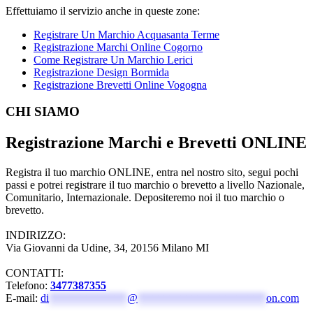
Effettuiamo il servizio anche in queste zone:
Registrare Un Marchio Acquasanta Terme
Registrazione Marchi Online Cogorno
Come Registrare Un Marchio Lerici
Registrazione Design Bormida
Registrazione Brevetti Online Vogogna
Footer
CHI SIAMO
Registrazione Marchi e Brevetti ONLINE
Registra il tuo marchio ONLINE, entra nel nostro sito, segui pochi
passi e potrei registrare il tuo marchio o brevetto a livello Nazionale,
Comunitario, Internazionale. Depositeremo noi il tuo marchio o
brevetto.
INDIRIZZO:
Via Giovanni da Udine, 34, 20156 Milano MI
CONTATTI:
Telefono:
3477387355
E-mail:
di
**************
@
***********************
on.com