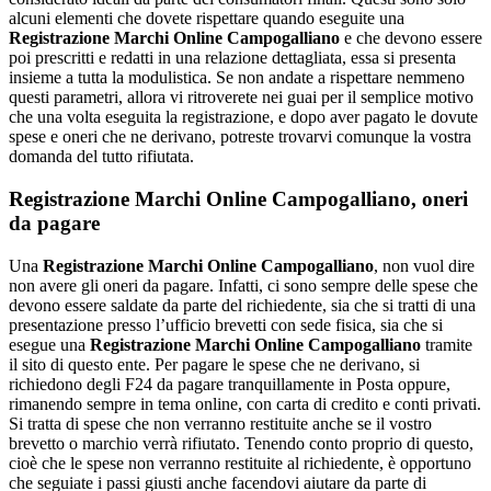
alcuni elementi che dovete rispettare quando eseguite una
Registrazione Marchi Online Campogalliano
e che devono essere
poi prescritti e redatti in una relazione dettagliata, essa si presenta
insieme a tutta la modulistica. Se non andate a rispettare nemmeno
questi parametri, allora vi ritroverete nei guai per il semplice motivo
che una volta eseguita la registrazione, e dopo aver pagato le dovute
spese e oneri che ne derivano, potreste trovarvi comunque la vostra
domanda del tutto rifiutata.
Registrazione Marchi Online Campogalliano
, oneri
da pagare
Una
Registrazione Marchi Online Campogalliano
, non vuol dire
non avere gli oneri da pagare. Infatti, ci sono sempre delle spese che
devono essere saldate da parte del richiedente, sia che si tratti di una
presentazione presso l’ufficio brevetti con sede fisica, sia che si
esegue una
Registrazione Marchi Online Campogalliano
tramite
il sito di questo ente. Per pagare le spese che ne derivano, si
richiedono degli F24 da pagare tranquillamente in Posta oppure,
rimanendo sempre in tema online, con carta di credito e conti privati.
Si tratta di spese che non verranno restituite anche se il vostro
brevetto o marchio verrà rifiutato. Tenendo conto proprio di questo,
cioè che le spese non verranno restituite al richiedente, è opportuno
che seguiate i passi giusti anche facendovi aiutare da parte di