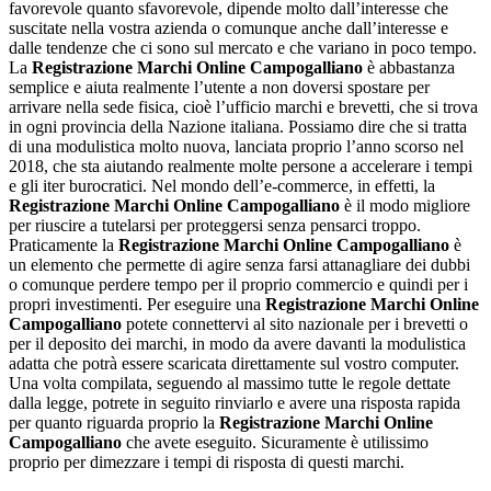
favorevole quanto sfavorevole, dipende molto dall’interesse che
suscitate nella vostra azienda o comunque anche dall’interesse e
dalle tendenze che ci sono sul mercato e che variano in poco tempo.
La
Registrazione Marchi Online Campogalliano
è abbastanza
semplice e aiuta realmente l’utente a non doversi spostare per
arrivare nella sede fisica, cioè l’ufficio marchi e brevetti, che si trova
in ogni provincia della Nazione italiana. Possiamo dire che si tratta
di una modulistica molto nuova, lanciata proprio l’anno scorso nel
2018, che sta aiutando realmente molte persone a accelerare i tempi
e gli iter burocratici. Nel mondo dell’e-commerce, in effetti, la
Registrazione Marchi Online Campogalliano
è il modo migliore
per riuscire a tutelarsi per proteggersi senza pensarci troppo.
Praticamente la
Registrazione Marchi Online Campogalliano
è
un elemento che permette di agire senza farsi attanagliare dei dubbi
o comunque perdere tempo per il proprio commercio e quindi per i
propri investimenti. Per eseguire una
Registrazione Marchi Online
Campogalliano
potete connettervi al sito nazionale per i brevetti o
per il deposito dei marchi, in modo da avere davanti la modulistica
adatta che potrà essere scaricata direttamente sul vostro computer.
Una volta compilata, seguendo al massimo tutte le regole dettate
dalla legge, potrete in seguito rinviarlo e avere una risposta rapida
per quanto riguarda proprio la
Registrazione Marchi Online
Campogalliano
che avete eseguito. Sicuramente è utilissimo
proprio per dimezzare i tempi di risposta di questi marchi.