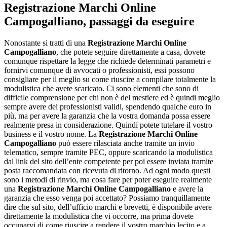
Registrazione Marchi Online
Campogalliano
, passaggi da eseguire
Nonostante si tratti di una
Registrazione Marchi Online
Campogalliano
, che potete seguire direttamente a casa, dovete
comunque rispettare la legge che richiede determinati parametri e
fornirvi comunque di avvocati o professionisti, essi possono
consigliare per il meglio su come riuscire a compilare totalmente la
modulistica che avete scaricato. Ci sono elementi che sono di
difficile comprensione per chi non è del mestiere ed è quindi meglio
sempre avere dei professionisti validi, spendendo qualche euro in
più, ma per avere la garanzia che la vostra domanda possa essere
realmente presa in considerazione. Quindi potete tutelare il vostro
business e il vostro nome. La
Registrazione Marchi Online
Campogalliano
può essere rilasciata anche tramite un invio
telematico, sempre tramite PEC, oppure scaricando la modulistica
dal link del sito dell’ente competente per poi essere inviata tramite
posta raccomandata con ricevuta di ritorno. Ad ogni modo questi
sono i metodi di rinvio, ma cosa fare per poter eseguire realmente
una
Registrazione Marchi Online Campogalliano
e avere la
garanzia che esso venga poi accettato? Possiamo tranquillamente
dire che sul sito, dell’ufficio marchi e brevetti, è disponibile avere
direttamente la modulistica che vi occorre, ma prima dovete
occuparvi di come riuscire a rendere il vostro marchio lecito e a