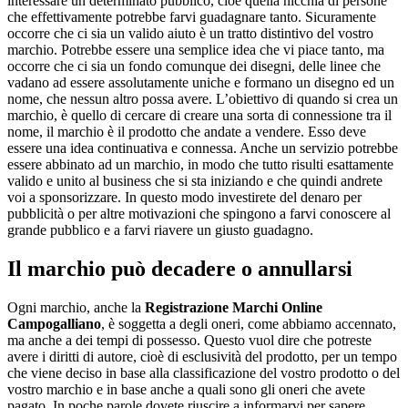
interessare un determinato pubblico, cioè quella nicchia di persone
che effettivamente potrebbe farvi guadagnare tanto. Sicuramente
occorre che ci sia un valido aiuto è un tratto distintivo del vostro
marchio. Potrebbe essere una semplice idea che vi piace tanto, ma
occorre che ci sia un fondo comunque dei disegni, delle linee che
vadano ad essere assolutamente uniche e formano un disegno ed un
nome, che nessun altro possa avere. L’obiettivo di quando si crea un
marchio, è quello di cercare di creare una sorta di connessione tra il
nome, il marchio è il prodotto che andate a vendere. Esso deve
essere una idea continuativa e connessa. Anche un servizio potrebbe
essere abbinato ad un marchio, in modo che tutto risulti esattamente
valido e unito al business che si sta iniziando e che quindi andrete
voi a sponsorizzare. In questo modo investirete del denaro per
pubblicità o per altre motivazioni che spingono a farvi conoscere al
grande pubblico e a farvi riavere un giusto guadagno.
Il marchio può decadere o annullarsi
Ogni marchio, anche la
Registrazione Marchi Online
Campogalliano
, è soggetta a degli oneri, come abbiamo accennato,
ma anche a dei tempi di possesso. Questo vuol dire che potreste
avere i diritti di autore, cioè di esclusività del prodotto, per un tempo
che viene deciso in base alla classificazione del vostro prodotto o del
vostro marchio e in base anche a quali sono gli oneri che avete
pagato. In poche parole dovete riuscire a informarvi per sapere