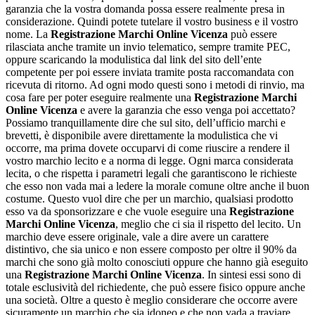
garanzia che la vostra domanda possa essere realmente presa in
considerazione. Quindi potete tutelare il vostro business e il vostro
nome. La
Registrazione Marchi Online Vicenza
può essere
rilasciata anche tramite un invio telematico, sempre tramite PEC,
oppure scaricando la modulistica dal link del sito dell’ente
competente per poi essere inviata tramite posta raccomandata con
ricevuta di ritorno. Ad ogni modo questi sono i metodi di rinvio, ma
cosa fare per poter eseguire realmente una
Registrazione Marchi
Online Vicenza
e avere la garanzia che esso venga poi accettato?
Possiamo tranquillamente dire che sul sito, dell’ufficio marchi e
brevetti, è disponibile avere direttamente la modulistica che vi
occorre, ma prima dovete occuparvi di come riuscire a rendere il
vostro marchio lecito e a norma di legge. Ogni marca considerata
lecita, o che rispetta i parametri legali che garantiscono le richieste
che esso non vada mai a ledere la morale comune oltre anche il buon
costume. Questo vuol dire che per un marchio, qualsiasi prodotto
esso va da sponsorizzare e che vuole eseguire una
Registrazione
Marchi Online Vicenza
, meglio che ci sia il rispetto del lecito. Un
marchio deve essere originale, vale a dire avere un carattere
distintivo, che sia unico e non essere composto per oltre il 90% da
marchi che sono già molto conosciuti oppure che hanno già eseguito
una
Registrazione Marchi Online Vicenza
. In sintesi essi sono di
totale esclusività del richiedente, che può essere fisico oppure anche
una società. Oltre a questo è meglio considerare che occorre avere
sicuramente un marchio che sia idoneo e che non vada a traviare