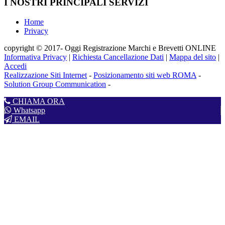
I NOSTRI PRINCIPALI SERVIZI
Home
Privacy
copyright © 2017- Oggi Registrazione Marchi e Brevetti ONLINE
Informativa Privacy
|
Richiesta Cancellazione Dati
|
Mappa del sito
|
Accedi
Realizzazione Siti Internet
-
Posizionamento siti web ROMA
-
Solution Group Communication
-
CHIAMA ORA
Whatsapp
EMAIL