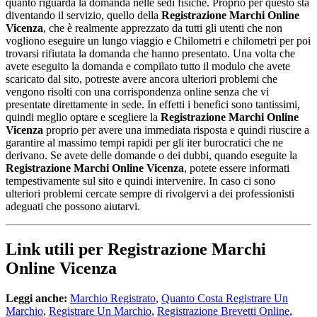
quanto riguarda la domanda nelle sedi fisiche. Proprio per questo sta
diventando il servizio, quello della
Registrazione Marchi Online
Vicenza
, che è realmente apprezzato da tutti gli utenti che non
vogliono eseguire un lungo viaggio e Chilometri e chilometri per poi
trovarsi rifiutata la domanda che hanno presentato. Una volta che
avete eseguito la domanda e compilato tutto il modulo che avete
scaricato dal sito, potreste avere ancora ulteriori problemi che
vengono risolti con una corrispondenza online senza che vi
presentate direttamente in sede. In effetti i benefici sono tantissimi,
quindi meglio optare e scegliere la
Registrazione Marchi Online
Vicenza
proprio per avere una immediata risposta e quindi riuscire a
garantire al massimo tempi rapidi per gli iter burocratici che ne
derivano. Se avete delle domande o dei dubbi, quando eseguite la
Registrazione Marchi Online Vicenza
, potete essere informati
tempestivamente sul sito e quindi intervenire. In caso ci sono
ulteriori problemi cercate sempre di rivolgervi a dei professionisti
adeguati che possono aiutarvi.
Link utili per Registrazione Marchi
Online Vicenza
Leggi anche:
Marchio Registrato
,
Quanto Costa Registrare Un
Marchio
,
Registrare Un Marchio
,
Registrazione Brevetti Online
,