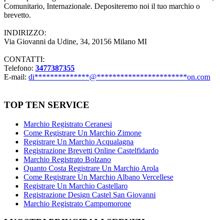
Comunitario, Internazionale. Depositeremo noi il tuo marchio o
brevetto.
INDIRIZZO:
Via Giovanni da Udine, 34, 20156 Milano MI
CONTATTI:
Telefono:
3477387355
E-mail:
di
**************
@
***********************
on.com
TOP TEN SERVICE
Marchio Registrato Ceranesi
Come Registrare Un Marchio Zimone
Registrare Un Marchio Acqualagna
Registrazione Brevetti Online Castelfidardo
Marchio Registrato Bolzano
Quanto Costa Registrare Un Marchio Arola
Come Registrare Un Marchio Albano Vercellese
Registrare Un Marchio Castellaro
Registrazione Design Castel San Giovanni
Marchio Registrato Campomorone