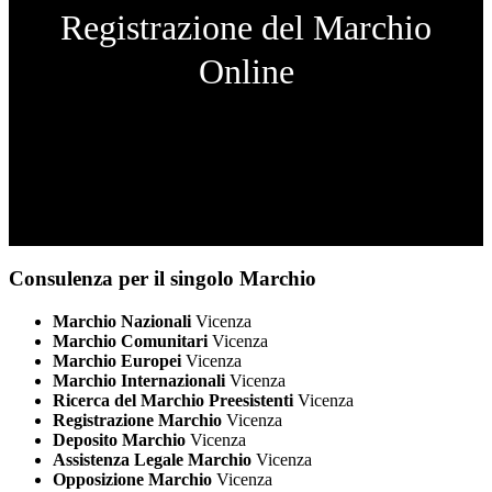
Registrazione del Marchio
Online
Consulenza per il singolo Marchio
Marchio Nazionali
Vicenza
Marchio Comunitari
Vicenza
Marchio Europei
Vicenza
Marchio Internazionali
Vicenza
Ricerca del Marchio Preesistenti
Vicenza
Registrazione Marchio
Vicenza
Deposito Marchio
Vicenza
Assistenza Legale Marchio
Vicenza
Opposizione Marchio
Vicenza