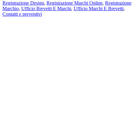
Registrazione Design
,
Registrazione Marchi Online
,
Registrazione
Marchio
,
Ufficio Brevetti E Marchi
,
Ufficio Marchi E Brevetti
,
Contatti e preventivi