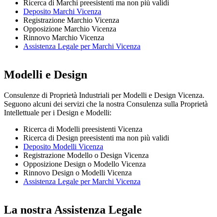
Ricerca di Marchi preesistenti ma non più validi
Deposito Marchi Vicenza
Registrazione Marchio Vicenza
Opposizione Marchio Vicenza
Rinnovo Marchio Vicenza
Assistenza Legale per Marchi Vicenza
Modelli e Design
Consulenze di Proprietà Industriali per Modelli e Design Vicenza.
Seguono alcuni dei servizi che la nostra Consulenza sulla Proprietà
Intellettuale per i Design e Modelli:
Ricerca di Modelli preesistenti Vicenza
Ricerca di Design preesistenti ma non più validi
Deposito Modelli Vicenza
Registrazione Modello o Design Vicenza
Opposizione Design o Modello Vicenza
Rinnovo Design o Modelli Vicenza
Assistenza Legale per Marchi Vicenza
La nostra Assistenza Legale