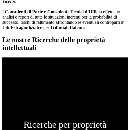
Vicenza.
I
Consulenti di Parte e
Consulenti Tecnici d’Ufficio
effetuano
analisi e report di tutte le situazioni inerenti per la probabilità di
successo, rischi di fallimento affrontando le eventuali controparti in
Liti Estragiudiziali
e nei
Tribunali Italiani.
Le nostre Ricerche delle proprietà
intellettuali
Ricerche per proprietà