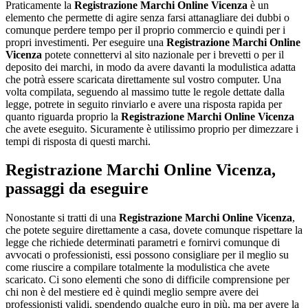
Praticamente la
Registrazione Marchi Online Vicenza
è un
elemento che permette di agire senza farsi attanagliare dei dubbi o
comunque perdere tempo per il proprio commercio e quindi per i
propri investimenti. Per eseguire una
Registrazione Marchi Online
Vicenza
potete connettervi al sito nazionale per i brevetti o per il
deposito dei marchi, in modo da avere davanti la modulistica adatta
che potrà essere scaricata direttamente sul vostro computer. Una
volta compilata, seguendo al massimo tutte le regole dettate dalla
legge, potrete in seguito rinviarlo e avere una risposta rapida per
quanto riguarda proprio la
Registrazione Marchi Online Vicenza
che avete eseguito. Sicuramente è utilissimo proprio per dimezzare i
tempi di risposta di questi marchi.
Registrazione Marchi Online Vicenza
,
passaggi da eseguire
Nonostante si tratti di una
Registrazione Marchi Online Vicenza
,
che potete seguire direttamente a casa, dovete comunque rispettare la
legge che richiede determinati parametri e fornirvi comunque di
avvocati o professionisti, essi possono consigliare per il meglio su
come riuscire a compilare totalmente la modulistica che avete
scaricato. Ci sono elementi che sono di difficile comprensione per
chi non è del mestiere ed è quindi meglio sempre avere dei
professionisti validi, spendendo qualche euro in più, ma per avere la