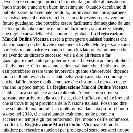
deve essere comunque protetto in modo da garantire al massimo un
buon introito e anche un buon investimento. Quando decidiamo di
pubblicizzare un eventuale prodotto, un’invenzione che appartiene
esclusivamente al nostro marchio, stiamo investendo per avere un
futuro guadagno, che potrebbe essere facilmente danneggiato da una
cattiva pubblicità o anche da una imitazione o concorrenza sleale,
che oggi è causa della crisi economica globale. La
Registrazione
Marchi Online Vicenza
riesce a proteggere qualsiasi business che
state iniziando o che dovete mantenere a livello. Molte persone sono
particolarmente insicure quando hanno iniziato un e-commerce che
sta avendo un discreto successo, vale a dire gli riesce a far
guadagnare quel tanto per poter iniziare ad investire anche pubblicità
effettivamente. Ciò nonostante si deve valutare che effettivamente
essi potrebbero essere tanto favorevole quanto sfavorevole, dipende
molto dall’interesse che suscitate nella vostra azienda o comunque
anche dall’interesse e dalle tendenze che ci sono sul mercato e che
variano in poco tempo. La
Registrazione Marchi Online Vicenza
è abbastanza semplice e aiuta realmente l’utente a non doversi
spostare per arrivare nella sede fisica, cioè l’ufficio marchi e brevetti,
che si trova in ogni provincia della Nazione italiana. Possiamo dire
che si tratta di una modulistica molto nuova, lanciata proprio l’anno
scorso nel 2018, che sta aiutando realmente molte persone a
accelerare i tempi e gli iter burocratici. Nel mondo dell’e-commerce,
in effetti, la
Registrazione Marchi Online Vicenza
è il modo
migliore per riuscire a tutelarsi per proteggersi senza pensarci troppo.