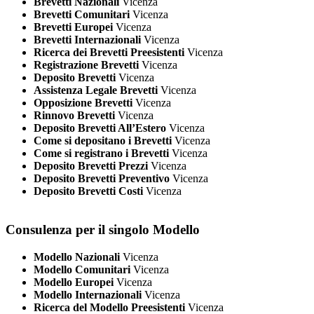
Brevetti Nazionali
Vicenza
Brevetti Comunitari
Vicenza
Brevetti Europei
Vicenza
Brevetti Internazionali
Vicenza
Ricerca dei Brevetti Preesistenti
Vicenza
Registrazione Brevetti
Vicenza
Deposito Brevetti
Vicenza
Assistenza Legale Brevetti
Vicenza
Opposizione Brevetti
Vicenza
Rinnovo Brevetti
Vicenza
Deposito Brevetti All’Estero
Vicenza
Come si depositano i Brevetti
Vicenza
Come si registrano i Brevetti
Vicenza
Deposito Brevetti Prezzi
Vicenza
Deposito Brevetti Preventivo
Vicenza
Deposito Brevetti Costi
Vicenza
Consulenza per il singolo Modello
Modello Nazionali
Vicenza
Modello Comunitari
Vicenza
Modello Europei
Vicenza
Modello Internazionali
Vicenza
Ricerca del Modello Preesistenti
Vicenza