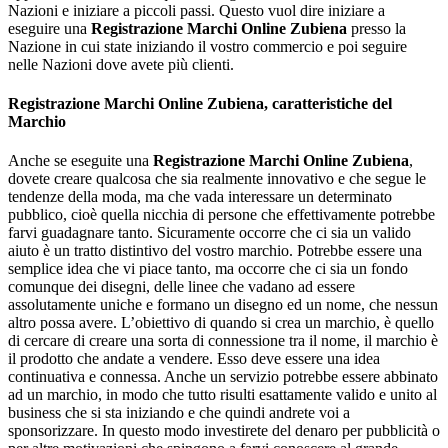
Nazioni e iniziare a piccoli passi. Questo vuol dire iniziare a
eseguire una
Registrazione Marchi Online Zubiena
presso la
Nazione in cui state iniziando il vostro commercio e poi seguire
nelle Nazioni dove avete più clienti.
Registrazione Marchi Online Zubiena
, caratteristiche del
Marchio
Anche se eseguite una
Registrazione Marchi Online Zubiena
,
dovete creare qualcosa che sia realmente innovativo e che segue le
tendenze della moda, ma che vada interessare un determinato
pubblico, cioè quella nicchia di persone che effettivamente potrebbe
farvi guadagnare tanto. Sicuramente occorre che ci sia un valido
aiuto è un tratto distintivo del vostro marchio. Potrebbe essere una
semplice idea che vi piace tanto, ma occorre che ci sia un fondo
comunque dei disegni, delle linee che vadano ad essere
assolutamente uniche e formano un disegno ed un nome, che nessun
altro possa avere. L’obiettivo di quando si crea un marchio, è quello
di cercare di creare una sorta di connessione tra il nome, il marchio è
il prodotto che andate a vendere. Esso deve essere una idea
continuativa e connessa. Anche un servizio potrebbe essere abbinato
ad un marchio, in modo che tutto risulti esattamente valido e unito al
business che si sta iniziando e che quindi andrete voi a
sponsorizzare. In questo modo investirete del denaro per pubblicità o