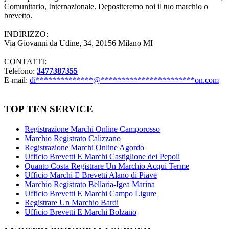
Comunitario, Internazionale. Depositeremo noi il tuo marchio o
brevetto.
INDIRIZZO:
Via Giovanni da Udine, 34, 20156 Milano MI
CONTATTI:
Telefono:
3477387355
E-mail:
di
**************
@
***********************
on.com
TOP TEN SERVICE
Registrazione Marchi Online Camporosso
Marchio Registrato Calizzano
Registrazione Marchi Online Agordo
Ufficio Brevetti E Marchi Castiglione dei Pepoli
Quanto Costa Registrare Un Marchio Acqui Terme
Ufficio Marchi E Brevetti Alano di Piave
Marchio Registrato Bellaria-Igea Marina
Ufficio Brevetti E Marchi Campo Ligure
Registrare Un Marchio Bardi
Ufficio Brevetti E Marchi Bolzano