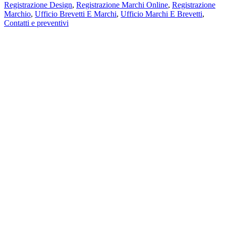
Registrazione Design
,
Registrazione Marchi Online
,
Registrazione
Marchio
,
Ufficio Brevetti E Marchi
,
Ufficio Marchi E Brevetti
,
Contatti e preventivi