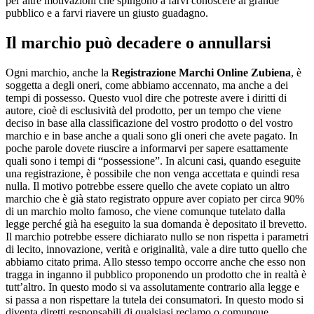
per altre motivazioni che spingono a farvi conoscere al grande
pubblico e a farvi riavere un giusto guadagno.
Il marchio può decadere o annullarsi
Ogni marchio, anche la
Registrazione Marchi Online Zubiena
, è
soggetta a degli oneri, come abbiamo accennato, ma anche a dei
tempi di possesso. Questo vuol dire che potreste avere i diritti di
autore, cioè di esclusività del prodotto, per un tempo che viene
deciso in base alla classificazione del vostro prodotto o del vostro
marchio e in base anche a quali sono gli oneri che avete pagato. In
poche parole dovete riuscire a informarvi per sapere esattamente
quali sono i tempi di “possessione”. In alcuni casi, quando eseguite
una registrazione, è possibile che non venga accettata e quindi resa
nulla. Il motivo potrebbe essere quello che avete copiato un altro
marchio che è già stato registrato oppure aver copiato per circa 90%
di un marchio molto famoso, che viene comunque tutelato dalla
legge perché già ha eseguito la sua domanda è depositato il brevetto.
Il marchio potrebbe essere dichiarato nullo se non rispetta i parametri
di lecito, innovazione, verità e originalità, vale a dire tutto quello che
abbiamo citato prima. Allo stesso tempo occorre anche che esso non
tragga in inganno il pubblico proponendo un prodotto che in realtà è
tutt’altro. In questo modo si va assolutamente contrario alla legge e
si passa a non rispettare la tutela dei consumatori. In questo modo si
diventa diretti responsabili di qualsiasi reclamo o comunque