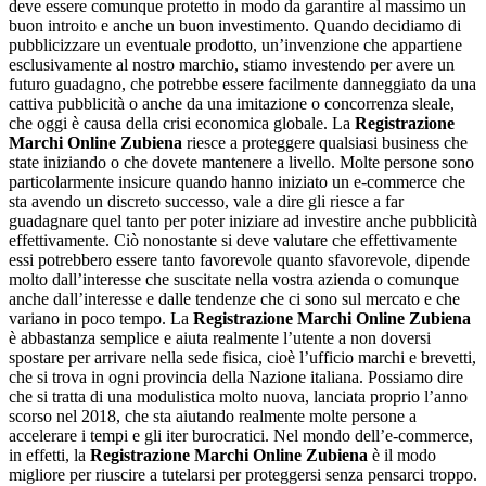
deve essere comunque protetto in modo da garantire al massimo un
buon introito e anche un buon investimento. Quando decidiamo di
pubblicizzare un eventuale prodotto, un’invenzione che appartiene
esclusivamente al nostro marchio, stiamo investendo per avere un
futuro guadagno, che potrebbe essere facilmente danneggiato da una
cattiva pubblicità o anche da una imitazione o concorrenza sleale,
che oggi è causa della crisi economica globale. La
Registrazione
Marchi Online Zubiena
riesce a proteggere qualsiasi business che
state iniziando o che dovete mantenere a livello. Molte persone sono
particolarmente insicure quando hanno iniziato un e-commerce che
sta avendo un discreto successo, vale a dire gli riesce a far
guadagnare quel tanto per poter iniziare ad investire anche pubblicità
effettivamente. Ciò nonostante si deve valutare che effettivamente
essi potrebbero essere tanto favorevole quanto sfavorevole, dipende
molto dall’interesse che suscitate nella vostra azienda o comunque
anche dall’interesse e dalle tendenze che ci sono sul mercato e che
variano in poco tempo. La
Registrazione Marchi Online Zubiena
è abbastanza semplice e aiuta realmente l’utente a non doversi
spostare per arrivare nella sede fisica, cioè l’ufficio marchi e brevetti,
che si trova in ogni provincia della Nazione italiana. Possiamo dire
che si tratta di una modulistica molto nuova, lanciata proprio l’anno
scorso nel 2018, che sta aiutando realmente molte persone a
accelerare i tempi e gli iter burocratici. Nel mondo dell’e-commerce,
in effetti, la
Registrazione Marchi Online Zubiena
è il modo
migliore per riuscire a tutelarsi per proteggersi senza pensarci troppo.