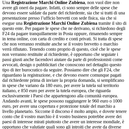
Una
Registrazione Marchi Online Zubiena
, non vuol dire non
avere gli oneri da pagare. Infatti, ci sono sempre delle spese che
devono essere saldate da parte del richiedente, sia che si tratti di una
presentazione presso l’ufficio brevetti con sede fisica, sia che si
esegue una
Registrazione Marchi Online Zubiena
tramite il sito di
questo ente. Per pagare le spese che ne derivano, si richiedono degli
F24 da pagare tranquillamente in Posta oppure, rimanendo sempre
in tema online, con carta di credito e conti privati. Si tratta di spese
che non verranno restituite anche se il vostro brevetto o marchio
verrà rifiutato. Tenendo conto proprio di questo, cioè che le spese
non verranno restituite al richiedente, è opportuno che seguiate i
passi giusti anche facendovi aiutare da parte di professionisti come
avvocati, design o pubblicitari che conoscono nel dettaglio questo
tipo di iter burocratico da seguire. Possiamo dire che gli F24, che
riguardano la registrazione, e che devono essere comunque pagati
dal richiedente prima di inviare la propria domanda, si semplificano
in spese che variano da 180 euro, per avere la tutela sul territorio
italiano, e 850 euro per avere la tutela europea, che riguarda
esclusivamente i Paesi che appartengono alla comunità europea.
Andando avanti, le spese possono raggiungere le 960 euro o 1000
euro, per avere una copertura e protezione totale del marchio a
livello planetario. Siccome il discorso è molto ampio, e dovete tenere
conto che il vostro marchio è il vostro business potrebbe avere dei
paesi di interesse mirati piuttosto che avere un interesse mondiale, è
opportuno che valutiate quali sono gli introiti che avete da diverse