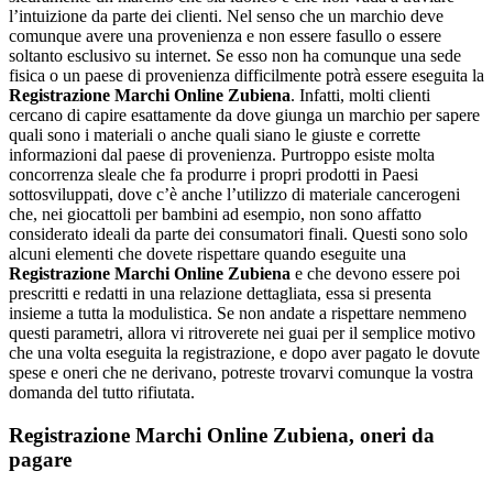
l’intuizione da parte dei clienti. Nel senso che un marchio deve
comunque avere una provenienza e non essere fasullo o essere
soltanto esclusivo su internet. Se esso non ha comunque una sede
fisica o un paese di provenienza difficilmente potrà essere eseguita la
Registrazione Marchi Online Zubiena
. Infatti, molti clienti
cercano di capire esattamente da dove giunga un marchio per sapere
quali sono i materiali o anche quali siano le giuste e corrette
informazioni dal paese di provenienza. Purtroppo esiste molta
concorrenza sleale che fa produrre i propri prodotti in Paesi
sottosviluppati, dove c’è anche l’utilizzo di materiale cancerogeni
che, nei giocattoli per bambini ad esempio, non sono affatto
considerato ideali da parte dei consumatori finali. Questi sono solo
alcuni elementi che dovete rispettare quando eseguite una
Registrazione Marchi Online Zubiena
e che devono essere poi
prescritti e redatti in una relazione dettagliata, essa si presenta
insieme a tutta la modulistica. Se non andate a rispettare nemmeno
questi parametri, allora vi ritroverete nei guai per il semplice motivo
che una volta eseguita la registrazione, e dopo aver pagato le dovute
spese e oneri che ne derivano, potreste trovarvi comunque la vostra
domanda del tutto rifiutata.
Registrazione Marchi Online Zubiena
, oneri da
pagare