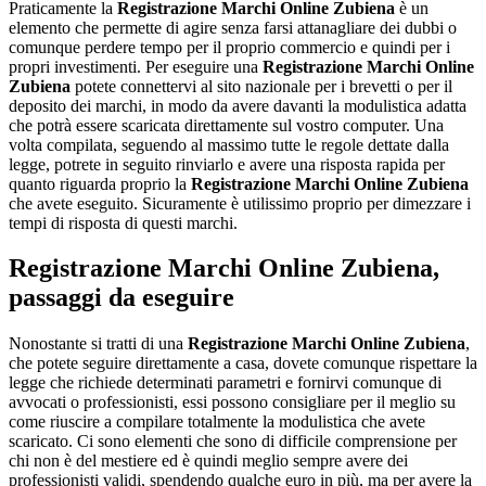
Praticamente la
Registrazione Marchi Online Zubiena
è un
elemento che permette di agire senza farsi attanagliare dei dubbi o
comunque perdere tempo per il proprio commercio e quindi per i
propri investimenti. Per eseguire una
Registrazione Marchi Online
Zubiena
potete connettervi al sito nazionale per i brevetti o per il
deposito dei marchi, in modo da avere davanti la modulistica adatta
che potrà essere scaricata direttamente sul vostro computer. Una
volta compilata, seguendo al massimo tutte le regole dettate dalla
legge, potrete in seguito rinviarlo e avere una risposta rapida per
quanto riguarda proprio la
Registrazione Marchi Online Zubiena
che avete eseguito. Sicuramente è utilissimo proprio per dimezzare i
tempi di risposta di questi marchi.
Registrazione Marchi Online Zubiena
,
passaggi da eseguire
Nonostante si tratti di una
Registrazione Marchi Online Zubiena
,
che potete seguire direttamente a casa, dovete comunque rispettare la
legge che richiede determinati parametri e fornirvi comunque di
avvocati o professionisti, essi possono consigliare per il meglio su
come riuscire a compilare totalmente la modulistica che avete
scaricato. Ci sono elementi che sono di difficile comprensione per
chi non è del mestiere ed è quindi meglio sempre avere dei
professionisti validi, spendendo qualche euro in più, ma per avere la