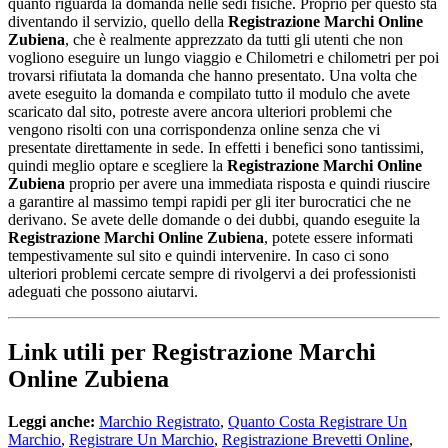
quanto riguarda la domanda nelle sedi fisiche. Proprio per questo sta
diventando il servizio, quello della
Registrazione Marchi Online
Zubiena
, che è realmente apprezzato da tutti gli utenti che non
vogliono eseguire un lungo viaggio e Chilometri e chilometri per poi
trovarsi rifiutata la domanda che hanno presentato. Una volta che
avete eseguito la domanda e compilato tutto il modulo che avete
scaricato dal sito, potreste avere ancora ulteriori problemi che
vengono risolti con una corrispondenza online senza che vi
presentate direttamente in sede. In effetti i benefici sono tantissimi,
quindi meglio optare e scegliere la
Registrazione Marchi Online
Zubiena
proprio per avere una immediata risposta e quindi riuscire
a garantire al massimo tempi rapidi per gli iter burocratici che ne
derivano. Se avete delle domande o dei dubbi, quando eseguite la
Registrazione Marchi Online Zubiena
, potete essere informati
tempestivamente sul sito e quindi intervenire. In caso ci sono
ulteriori problemi cercate sempre di rivolgervi a dei professionisti
adeguati che possono aiutarvi.
Link utili per Registrazione Marchi
Online Zubiena
Leggi anche:
Marchio Registrato
,
Quanto Costa Registrare Un
Marchio
,
Registrare Un Marchio
,
Registrazione Brevetti Online
,