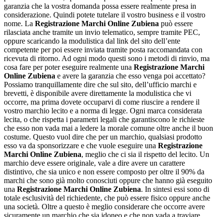
garanzia che la vostra domanda possa essere realmente presa in
considerazione. Quindi potete tutelare il vostro business e il vostro
nome. La
Registrazione Marchi Online Zubiena
può essere
rilasciata anche tramite un invio telematico, sempre tramite PEC,
oppure scaricando la modulistica dal link del sito dell’ente
competente per poi essere inviata tramite posta raccomandata con
ricevuta di ritorno. Ad ogni modo questi sono i metodi di rinvio, ma
cosa fare per poter eseguire realmente una
Registrazione Marchi
Online Zubiena
e avere la garanzia che esso venga poi accettato?
Possiamo tranquillamente dire che sul sito, dell’ufficio marchi e
brevetti, è disponibile avere direttamente la modulistica che vi
occorre, ma prima dovete occuparvi di come riuscire a rendere il
vostro marchio lecito e a norma di legge. Ogni marca considerata
lecita, o che rispetta i parametri legali che garantiscono le richieste
che esso non vada mai a ledere la morale comune oltre anche il buon
costume. Questo vuol dire che per un marchio, qualsiasi prodotto
esso va da sponsorizzare e che vuole eseguire una
Registrazione
Marchi Online Zubiena
, meglio che ci sia il rispetto del lecito. Un
marchio deve essere originale, vale a dire avere un carattere
distintivo, che sia unico e non essere composto per oltre il 90% da
marchi che sono già molto conosciuti oppure che hanno già eseguito
una
Registrazione Marchi Online Zubiena
. In sintesi essi sono di
totale esclusività del richiedente, che può essere fisico oppure anche
una società. Oltre a questo è meglio considerare che occorre avere
sicuramente un marchio che sia idoneo e che non vada a traviare