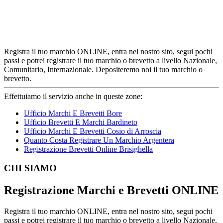
Registra il tuo marchio ONLINE, entra nel nostro sito, segui pochi
passi e potrei registrare il tuo marchio o brevetto a livello Nazionale,
Comunitario, Internazionale. Depositeremo noi il tuo marchio o
brevetto.
Effettuiamo il servizio anche in queste zone:
Ufficio Marchi E Brevetti Bore
Ufficio Brevetti E Marchi Bardineto
Ufficio Marchi E Brevetti Cosio di Arroscia
Quanto Costa Registrare Un Marchio Argentera
Registrazione Brevetti Online Brisighella
Footer
CHI SIAMO
Registrazione Marchi e Brevetti ONLINE
Registra il tuo marchio ONLINE, entra nel nostro sito, segui pochi
passi e potrei registrare il tuo marchio o brevetto a livello Nazionale,