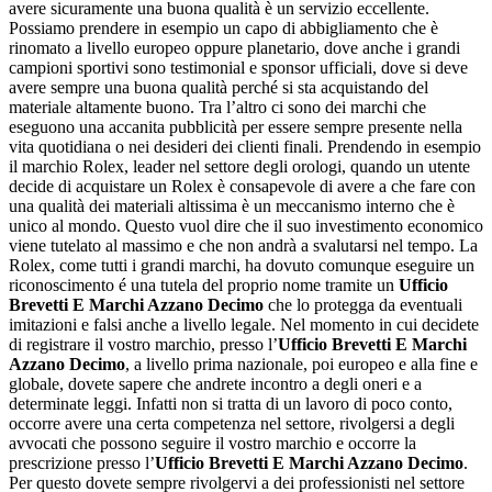
avere sicuramente una buona qualità è un servizio eccellente.
Possiamo prendere in esempio un capo di abbigliamento che è
rinomato a livello europeo oppure planetario, dove anche i grandi
campioni sportivi sono testimonial e sponsor ufficiali, dove si deve
avere sempre una buona qualità perché si sta acquistando del
materiale altamente buono. Tra l’altro ci sono dei marchi che
eseguono una accanita pubblicità per essere sempre presente nella
vita quotidiana o nei desideri dei clienti finali. Prendendo in esempio
il marchio Rolex, leader nel settore degli orologi, quando un utente
decide di acquistare un Rolex è consapevole di avere a che fare con
una qualità dei materiali altissima è un meccanismo interno che è
unico al mondo. Questo vuol dire che il suo investimento economico
viene tutelato al massimo e che non andrà a svalutarsi nel tempo. La
Rolex, come tutti i grandi marchi, ha dovuto comunque eseguire un
riconoscimento é una tutela del proprio nome tramite un
Ufficio
Brevetti E Marchi Azzano Decimo
che lo protegga da eventuali
imitazioni e falsi anche a livello legale. Nel momento in cui decidete
di registrare il vostro marchio, presso l’
Ufficio Brevetti E Marchi
Azzano Decimo
, a livello prima nazionale, poi europeo e alla fine e
globale, dovete sapere che andrete incontro a degli oneri e a
determinate leggi. Infatti non si tratta di un lavoro di poco conto,
occorre avere una certa competenza nel settore, rivolgersi a degli
avvocati che possono seguire il vostro marchio e occorre la
prescrizione presso l’
Ufficio Brevetti E Marchi Azzano Decimo
.
Per questo dovete sempre rivolgervi a dei professionisti nel settore