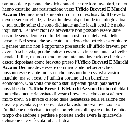
saranno delle persone che dichiarano di essere loro inventori, se non
hanno eseguito una registrazione verso
Ufficio Brevetti E Marchi
Azzano Decimo
, non hanno alcun diritto di esclusività. Il brevetto
deve essere originale, vale a dire deve rispettare le tecnologie attuali
e non quelle solite che sono dichiarate anche legali perché è molto
inquinanti. Le invenzioni da brevettare non possono essere state
costruite senza tenere conto del buon costume e della vita delle
persone. Nel senso che se create un veleno che potrebbe sterminare
il genere umano non è opportuno presentarlo all’ufficio brevetti per
avere l’esclusività, perché potresti essere anche condannati a livello
penale. Infine, ma non meno importante, una invenzione che deve
essere depositata come brevetto presso l’
Ufficio Brevetti E Marchi
Azzano Decimo
deve essere commerciabile nel senso che ci
possono essere tante Industrie che possono interessarsi a vostro
marchio, ma se i costi e l’utilità a portano ad un beneficio
economico. Una volta che sono stati rispettati questi parametri è
possibile che l’
Ufficio Brevetti E Marchi Azzano Decimo
dichiari
immediatamente depositato il vostro brevetto anche con scadenze
molto brevi. Se invece ci sono delle inesattezze nella relazione che
dovete presentare, per convalidare la vostra nuova invenzione o
l’utilità che ne deriva, i tempi si potrebbero allungare quindi è tutto
tempo che andrete a perdere e potreste anche avere la spiacevole
delusione che vi è stata rubata l’idea.