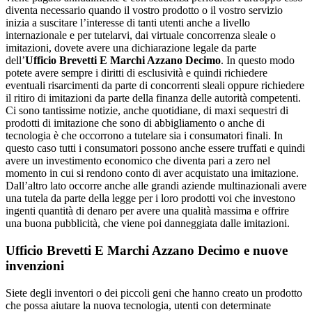
diventa necessario quando il vostro prodotto o il vostro servizio
inizia a suscitare l’interesse di tanti utenti anche a livello
internazionale e per tutelarvi, dai virtuale concorrenza sleale o
imitazioni, dovete avere una dichiarazione legale da parte
dell’
Ufficio Brevetti E Marchi Azzano Decimo
. In questo modo
potete avere sempre i diritti di esclusività e quindi richiedere
eventuali risarcimenti da parte di concorrenti sleali oppure richiedere
il ritiro di imitazioni da parte della finanza delle autorità competenti.
Ci sono tantissime notizie, anche quotidiane, di maxi sequestri di
prodotti di imitazione che sono di abbigliamento o anche di
tecnologia è che occorrono a tutelare sia i consumatori finali. In
questo caso tutti i consumatori possono anche essere truffati e quindi
avere un investimento economico che diventa pari a zero nel
momento in cui si rendono conto di aver acquistato una imitazione.
Dall’altro lato occorre anche alle grandi aziende multinazionali avere
una tutela da parte della legge per i loro prodotti voi che investono
ingenti quantità di denaro per avere una qualità massima e offrire
una buona pubblicità, che viene poi danneggiata dalle imitazioni.
Ufficio Brevetti E Marchi Azzano Decimo
e nuove
invenzioni
Siete degli inventori o dei piccoli geni che hanno creato un prodotto
che possa aiutare la nuova tecnologia, utenti con determinate