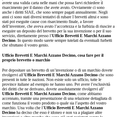
avrete una valida carta nelle mani che possa farvi richiedere il
risarcimento per il danno che avete avuto. Ovviamente ci sono
anche i diritti SIAE, che sono sempre pagati annualmente. Negli
anni ci sono stati diversi tentativi di rubare I brevetti altrui e sono
stati poi eseguite cause con risarcimento finale, a favore
dell’inventore, che aveva avuto l’accortezza e la furbizia di riuscire a
eseguire un deposito del brevetto per la sua invenzione o per il suo
servizio, direttamente presso l’
Ufficio Brevetti E Marchi Azzano
Decimo
. In questo modo sarete sempre tutelati da eventuali furbetti
che sfruttano il vostro genio.
Ufficio Brevetti E Marchi Azzano Decimo
, cosa fare per il
proprio brevetto o marchio
Per depositare un brevetto di un’invenzione o di un marchio dovete
rivolgervi all’
Ufficio Brevetti E Marchi Azzano Decimo
che sono
presenti in tutte le nazioni. Non esiste solo un ufficio, tutte le
province italiane ad esempio ne hanno uno. Per avere l’esclusività
dei diritti che ne derivano, dovete assolutamente rivolgervi all’
Ufficio Brevetti E Marchi Azzano Decimo
, come abbiamo
accennato, tramite una presentazione di una relazione dettagliata di
come funziona il vostro prodotto o quale sia l’aspetto del vostro
marchio. Una volta che l’
Ufficio Brevetti E Marchi Azzano
Decimo
ha deciso che esso è idoneo e non va a plagiare altre