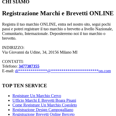
Footer
CHI SIAMO
Registrazione Marchi e Brevetti ONLINE
Registra il tuo marchio ONLINE, entra nel nostro sito, segui pochi
passi e potrei registrare il tuo marchio o brevetto a livello Nazionale,
Comunitario, Internazionale. Depositeremo noi il tuo marchio o
brevetto.
INDIRIZZO:
Via Giovanni da Udine, 34, 20156 Milano MI
CONTATTI:
Telefono:
3477387355
E-mail:
di
**************
@
***********************
on.com
TOP TEN SERVICE
Registrare Un Marchio Cervo
Ufficio Marchi E Brevetti Boara Pisani
Come Registrare Un Marchio Cogoleto
Registrazione Design Campogalliano
Registrazione Brevetti Online Berceto