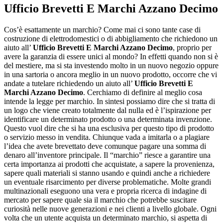
Ufficio Brevetti E Marchi Azzano Decimo
Cos’è esattamente un marchio? Come mai ci sono tante case di
costruzione di elettrodomestici o di abbigliamento che richiedono un
aiuto all’
Ufficio Brevetti E Marchi Azzano Decimo
, proprio per
avere la garanzia di essere unici al mondo? In effetti quando non si è
del mestiere, ma si sta investendo molto in un nuovo negozio oppure
in una sartoria o ancora meglio in un nuovo prodotto, occorre che vi
andate a tutelare richiedendo un aiuto all’
Ufficio Brevetti E
Marchi Azzano Decimo
. Cerchiamo di definire al meglio cosa
intende la legge per marchio. In sintesi possiamo dire che si tratta di
un logo che viene creato totalmente dal nulla ed è l’ispirazione per
identificare un determinato prodotto o una determinata invenzione.
Questo vuol dire che si ha una esclusiva per questo tipo di prodotto
o servizio messo in vendita. Chiunque vada a imitarla o a plagiare
l’idea che avete brevettato deve comunque pagare una somma di
denaro all’inventore principale. Il “marchio” riesce a garantire una
certa importanza ai prodotti che acquistate, a sapere la provenienza,
sapere quali materiali si stanno usando e quindi anche a richiedere
un eventuale risarcimento per diverse problematiche. Molte grandi
multinazionali eseguono una vera e propria ricerca di indagine di
mercato per sapere quale sia il marchio che potrebbe suscitare
curiosità nelle nuove generazioni e nei clienti a livello globale. Ogni
volta che un utente acquista un determinato marchio, si aspetta di