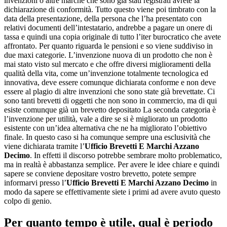
invenzioni o altre marche che sono già stati registrati avrete la
dichiarazione di conformità. Tutto questo viene poi timbrato con la
data della presentazione, della persona che l’ha presentato con
relativi documenti dell’intestatario, andrebbe a pagare un onere di
tassa e quindi una copia originale di tutto l’iter burocratico che avete
affrontato. Per quanto riguarda le pensioni e so viene suddiviso in
due maxi categorie. L’invenzione nuova di un prodotto che non è
mai stato visto sul mercato e che offre diversi miglioramenti della
qualità della vita, come un’invenzione totalmente tecnologica ed
innovativa, deve essere comunque dichiarata conforme e non deve
essere al plagio di altre invenzioni che sono state già brevettate. Ci
sono tanti brevetti di oggetti che non sono in commercio, ma di qui
esiste comunque già un brevetto depositato La seconda categoria è
l’invenzione per utilità, vale a dire se si è migliorato un prodotto
esistente con un’idea alternativa che ne ha migliorato l’obiettivo
finale. In questo caso si ha comunque sempre una esclusività che
viene dichiarata tramite l’
Ufficio Brevetti E Marchi Azzano
Decimo
. In effetti il discorso potrebbe sembrare molto problematico,
ma in realtà è abbastanza semplice. Per avere le idee chiare e quindi
sapere se conviene depositare vostro brevetto, potete sempre
informarvi presso l’
Ufficio Brevetti E Marchi Azzano Decimo
in
modo da sapere se effettivamente siete i primi ad avere avuto questo
colpo di genio.
Per quanto tempo è utile, qual è periodo