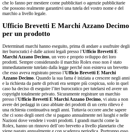
che lo fanno per mestiere come pubblicitari o agenzie pubblicitarie
che possono realmente garantirvi una tutela del vostro nome e del
marchio a livello legale.
Ufficio Brevetti E Marchi Azzano Decimo
per un prodotto
Determinati marchi hanno eseguito, prima di andare a usufruire degli
iter burocratici è dalle azioni legali presso l’
Ufficio Brevetti E
Marchi Azzano Decimo
, un vero e proprio sviluppo dei loro
prodotti. Sempre considerando il marchio Rolex esso non è stato
immediatamente tutelato dalla legge perché non esisteva un brevetto
che esso aveva registrato presso l’
Ufficio Brevetti E Marchi
Azzano Decimo
. Quando la sua fama è iniziata a crescere negli anni
e la richiesta da parte di privati era sempre più cospicua, solo in quel
caso ha deciso di eseguire l’iter burocratico per tutelarsi ed avere un
copyright totalmente privato. Sicuramente registrare un marchio
presso l’
Ufficio Brevetti E Marchi Azzano Decimo
, vi aiuta a non
avere dei pedaggi in caso abbiate dei prodotti di un certo rilievo è
una richiesta continuativa negli anni. Tuttavia occorre anche sapere
che ci sono degli oneri che si pagano annualmente nei luoghi e nelle
Nazioni dove vendete i vostri prodotti. I grandi marchi come la
Rolex, hanno un rinnovo dell’oro brevetto a livello planetario che
viene pagato annualmente e con scadenza periodica. Purtroppo esso