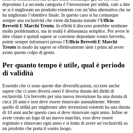
depositato La seconda categoria è l’invenzione per utilità, vale a dire
se si è migliorato un prodotto esistente con un’idea alternativa che ne
ha migliorato l’obiettivo finale. In questo caso si ha comunque
sempre una esclusività che viene dichiarata tramite l’
Ufficio
Brevetti E Marchi Trento
. In effetti il discorso potrebbe sembrare
molto problematico, ma in realtà è abbastanza semplice. Per avere le
idee chiare e quindi sapere se conviene depositare vostro brevetto,
potete sempre informarvi presso l’
Ufficio Brevetti E Marchi
Trento
in modo da sapere se effettivamente siete i primi ad avere
avuto questo colpo di genio.
Per quanto tempo è utile, qual è periodo
di validità
Essendo che ci sono queste due diversificazioni, occorre anche
sapere che ci sono diversi oneri è diversa durata dei diritti di
esclusività. Un brevetto per una nuova invenzione ha una durata di
circa 20 anni e non deve essere rinnovato annualmente. Mentre
quello di utilità per migliorare altre invenzioni esistenti ha una durata
di 10 anni anche questo caso si deve rinnovare ogni anno. Infine se
avete creato un logo di un nuovo marchio, esso deve essere
registrato e rinnovato ogni anno e si tratta di avere un’esclusività su
un prodotto che porta il vostro luogo.