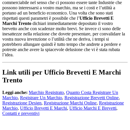
commerciabile nel senso che ci possono essere tante Industrie che
possono interessarsi a vostro marchio, ma se i costi e l’utilità a
portano ad un beneficio economico. Una volta che sono stati
rispettati questi parametri è possibile che l’
Ufficio Brevetti E
Marchi Trento
dichiari immediatamente depositato il vostro
brevetto anche con scadenze molto brevi. Se invece ci sono delle
inesattezze nella relazione che dovete presentare, per convalidare la
vostra nuova invenzione o l’utilità che ne deriva, i tempi si
potrebbero allungare quindi è tutto tempo che andrete a perdere e
potreste anche avere la spiacevole delusione che vi è stata rubata
l’idea.
Link utili per Ufficio Brevetti E Marchi
Trento
Leggi anche:
Marchio Registrato
,
Quanto Costa Registrare Un
Marchio
,
Registrare Un Marchio
,
Registrazione Brevetti Online
,
Registrazione Design
,
Registrazione Marchi Online
,
Registrazione
Marchio
,
Ufficio Brevetti E Marchi
,
Ufficio Marchi E Brevetti
,
Contatti e preventivi