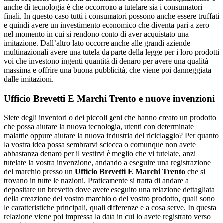
anche di tecnologia è che occorrono a tutelare sia i consumatori
finali. In questo caso tutti i consumatori possono anche essere truffati
e quindi avere un investimento economico che diventa pari a zero
nel momento in cui si rendono conto di aver acquistato una
imitazione. Dall’altro lato occorre anche alle grandi aziende
multinazionali avere una tutela da parte della legge per i loro prodotti
voi che investono ingenti quantità di denaro per avere una qualità
massima e offrire una buona pubblicità, che viene poi danneggiata
dalle imitazioni.
Ufficio Brevetti E Marchi Trento
e nuove invenzioni
Siete degli inventori o dei piccoli geni che hanno creato un prodotto
che possa aiutare la nuova tecnologia, utenti con determinate
malattie oppure aiutare la nuova industria del riciclaggio? Per quanto
la vostra idea possa sembrarvi sciocca o comunque non avete
abbastanza denaro per il vestirvi è meglio che vi tutelate, anzi
tutelate la vostra invenzione, andando a eseguire una registrazione
del marchio presso un
Ufficio Brevetti E Marchi Trento
che si
trovano in tutte le nazioni. Praticamente si tratta di andare a
depositare un brevetto dove avete eseguito una relazione dettagliata
della creazione del vostro marchio o del vostro prodotto, quali sono
le caratteristiche principali, quali differenze e a cosa serve. In questa
relazione viene poi impressa la data in cui lo avete registrato verso