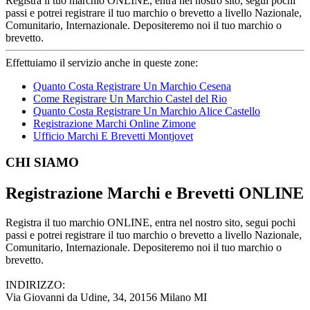
Registra il tuo marchio ONLINE, entra nel nostro sito, segui pochi
passi e potrei registrare il tuo marchio o brevetto a livello Nazionale,
Comunitario, Internazionale. Depositeremo noi il tuo marchio o
brevetto.
Effettuiamo il servizio anche in queste zone:
Quanto Costa Registrare Un Marchio Cesena
Come Registrare Un Marchio Castel del Rio
Quanto Costa Registrare Un Marchio Alice Castello
Registrazione Marchi Online Zimone
Ufficio Marchi E Brevetti Montjovet
Footer
CHI SIAMO
Registrazione Marchi e Brevetti ONLINE
Registra il tuo marchio ONLINE, entra nel nostro sito, segui pochi
passi e potrei registrare il tuo marchio o brevetto a livello Nazionale,
Comunitario, Internazionale. Depositeremo noi il tuo marchio o
brevetto.
INDIRIZZO:
Via Giovanni da Udine, 34, 20156 Milano MI