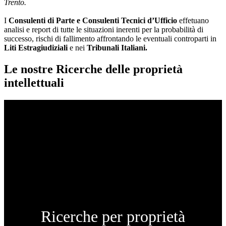
Trento.
I
Consulenti di Parte e
Consulenti Tecnici d’Ufficio
effetuano
analisi e report di tutte le situazioni inerenti per la probabilità di
successo, rischi di fallimento affrontando le eventuali controparti in
Liti Estragiudiziali
e nei
Tribunali Italiani.
Le nostre Ricerche delle proprietà
intellettuali
Ricerche per proprietà