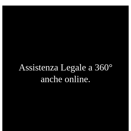
Assistenza Legale a 360°
anche online.