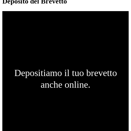
Deposito del Brevetto
Depositiamo il tuo brevetto
anche online.