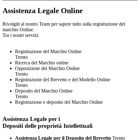
Assistenza Legale Online
Rivolgiti al nostro Team per sapere tutto sulla registrazione del
marchio Online.
Tra i nostri servizi:
Registrazione del Marchio Online
Trento
Ricerca del Marchio online
Opposizione del Marchio Online
Trento
Registrazione del Brevetto e del Modello Online
Trento
Deposito del Marchio Online
Trento
Registrazione e deposito del Marchio Online
Assistenza Legale per i
Depositi delle proprietà Intellettuali
Assistenza Legale per il Deposito del Brevetto
Trento