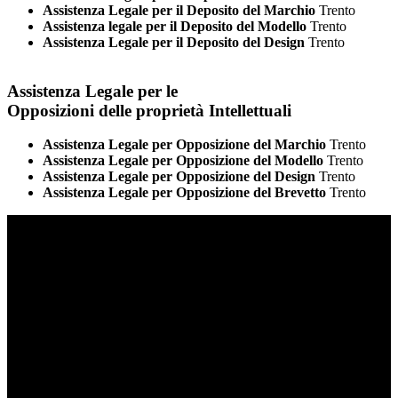
Assistenza Legale per il Deposito del Marchio
Trento
Assistenza legale per il Deposito del Modello
Trento
Assistenza Legale per il Deposito del Design
Trento
Assistenza Legale per le
Opposizioni delle proprietà Intellettuali
Assistenza Legale per Opposizione del Marchio
Trento
Assistenza Legale per Opposizione del Modello
Trento
Assistenza Legale per Opposizione del Design
Trento
Assistenza Legale per Opposizione del Brevetto
Trento