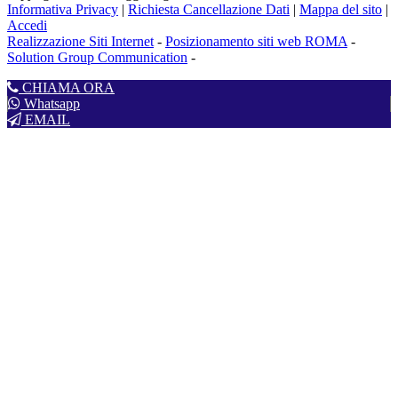
Informativa Privacy
|
Richiesta Cancellazione Dati
|
Mappa del sito
|
Accedi
Realizzazione Siti Internet
-
Posizionamento siti web ROMA
-
Solution Group Communication
-
CHIAMA ORA
Whatsapp
EMAIL