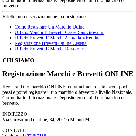
Comunitario, Internazionale. Depositeremo noi il tuo marchio o
brevetto.
Effettuiamo il servizio anche in queste zone:
Come Registrare Un Marchio Udine
Ufficio Marchi E Brevetti Castel San Giovanni
Ufficio Brevetti E Marchi Altavilla Vicentina
Registrazione Brevetti Online Cesena
Ufficio Brevetti E Marchi Bovolone
Footer
CHI SIAMO
Registrazione Marchi e Brevetti ONLINE
Registra il tuo marchio ONLINE, entra nel nostro sito, segui pochi
passi e potrei registrare il tuo marchio o brevetto a livello Nazionale,
Comunitario, Internazionale. Depositeremo noi il tuo marchio o
brevetto.
INDIRIZZO:
Via Giovanni da Udine, 34, 20156 Milano MI
CONTATTI:
Telefono:
3477387355