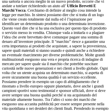
una sartoria o ancora meglio in un nuovo prodotto, occorre che vi
andate a tutelare richiedendo un aiuto all’
Ufficio Brevetti E
Marchi Vocca
. Cerchiamo di definire al meglio cosa intende la
legge per marchio. In sintesi possiamo dire che si tratta di un logo
che viene creato totalmente dal nulla ed è l’ispirazione per
identificare un determinato prodotto o una determinata invenzione.
Questo vuol dire che si ha una esclusiva per questo tipo di prodotto
o servizio messo in vendita. Chiunque vada a imitarla o a plagiare
l’idea che avete brevettato deve comunque pagare una somma di
denaro all’inventore principale. Il “marchio” riesce a garantire una
certa importanza ai prodotti che acquistate, a sapere la provenienza,
sapere quali materiali si stanno usando e quindi anche a richiedere
un eventuale risarcimento per diverse problematiche. Molte grandi
multinazionali eseguono una vera e propria ricerca di indagine di
mercato per sapere quale sia il marchio che potrebbe suscitare
curiosità nelle nuove generazioni e nei clienti a livello globale. Ogni
volta che un utente acquista un determinato marchio, si aspetta di
avere sicuramente una buona qualità è un servizio eccellente.
Possiamo prendere in esempio un capo di abbigliamento che è
rinomato a livello europeo oppure planetario, dove anche i grandi
campioni sportivi sono testimonial e sponsor ufficiali, dove si deve
avere sempre una buona qualità perché si sta acquistando del
materiale altamente buono. Tra l’altro ci sono dei marchi che
eseguono una accanita pubblicità per essere sempre presente nella
vita quotidiana o nei desideri dei clienti finali. Prendendo in esempio