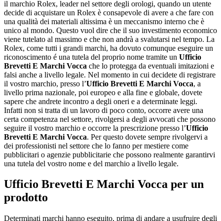
il marchio Rolex, leader nel settore degli orologi, quando un utente
decide di acquistare un Rolex è consapevole di avere a che fare con
una qualità dei materiali altissima è un meccanismo interno che è
unico al mondo. Questo vuol dire che il suo investimento economico
viene tutelato al massimo e che non andrà a svalutarsi nel tempo. La
Rolex, come tutti i grandi marchi, ha dovuto comunque eseguire un
riconoscimento é una tutela del proprio nome tramite un
Ufficio
Brevetti E Marchi Vocca
che lo protegga da eventuali imitazioni e
falsi anche a livello legale. Nel momento in cui decidete di registrare
il vostro marchio, presso l’
Ufficio Brevetti E Marchi Vocca
, a
livello prima nazionale, poi europeo e alla fine e globale, dovete
sapere che andrete incontro a degli oneri e a determinate leggi.
Infatti non si tratta di un lavoro di poco conto, occorre avere una
certa competenza nel settore, rivolgersi a degli avvocati che possono
seguire il vostro marchio e occorre la prescrizione presso l’
Ufficio
Brevetti E Marchi Vocca
. Per questo dovete sempre rivolgervi a
dei professionisti nel settore che lo fanno per mestiere come
pubblicitari o agenzie pubblicitarie che possono realmente garantirvi
una tutela del vostro nome e del marchio a livello legale.
Ufficio Brevetti E Marchi Vocca
per un
prodotto
Determinati marchi hanno eseguito, prima di andare a usufruire degli