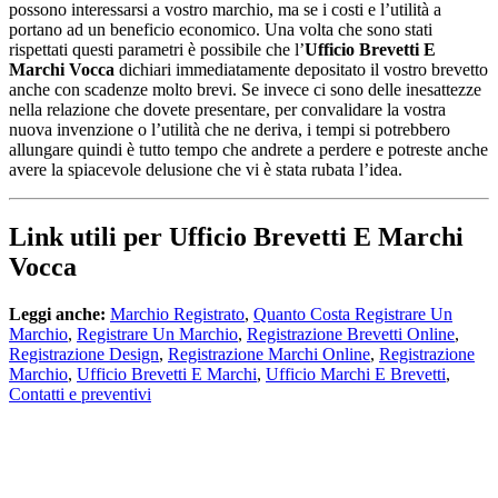
possono interessarsi a vostro marchio, ma se i costi e l’utilità a
portano ad un beneficio economico. Una volta che sono stati
rispettati questi parametri è possibile che l’
Ufficio Brevetti E
Marchi Vocca
dichiari immediatamente depositato il vostro brevetto
anche con scadenze molto brevi. Se invece ci sono delle inesattezze
nella relazione che dovete presentare, per convalidare la vostra
nuova invenzione o l’utilità che ne deriva, i tempi si potrebbero
allungare quindi è tutto tempo che andrete a perdere e potreste anche
avere la spiacevole delusione che vi è stata rubata l’idea.
Link utili per Ufficio Brevetti E Marchi
Vocca
Leggi anche:
Marchio Registrato
,
Quanto Costa Registrare Un
Marchio
,
Registrare Un Marchio
,
Registrazione Brevetti Online
,
Registrazione Design
,
Registrazione Marchi Online
,
Registrazione
Marchio
,
Ufficio Brevetti E Marchi
,
Ufficio Marchi E Brevetti
,
Contatti e preventivi