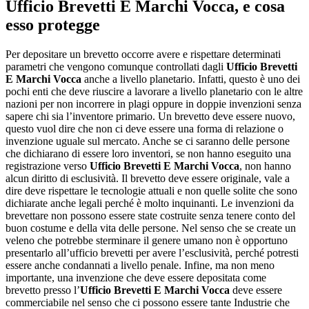
Ufficio Brevetti E Marchi Vocca
, e cosa
esso protegge
Per depositare un brevetto occorre avere e rispettare determinati
parametri che vengono comunque controllati dagli
Ufficio Brevetti
E Marchi Vocca
anche a livello planetario. Infatti, questo è uno dei
pochi enti che deve riuscire a lavorare a livello planetario con le altre
nazioni per non incorrere in plagi oppure in doppie invenzioni senza
sapere chi sia l’inventore primario. Un brevetto deve essere nuovo,
questo vuol dire che non ci deve essere una forma di relazione o
invenzione uguale sul mercato. Anche se ci saranno delle persone
che dichiarano di essere loro inventori, se non hanno eseguito una
registrazione verso
Ufficio Brevetti E Marchi Vocca
, non hanno
alcun diritto di esclusività. Il brevetto deve essere originale, vale a
dire deve rispettare le tecnologie attuali e non quelle solite che sono
dichiarate anche legali perché è molto inquinanti. Le invenzioni da
brevettare non possono essere state costruite senza tenere conto del
buon costume e della vita delle persone. Nel senso che se create un
veleno che potrebbe sterminare il genere umano non è opportuno
presentarlo all’ufficio brevetti per avere l’esclusività, perché potresti
essere anche condannati a livello penale. Infine, ma non meno
importante, una invenzione che deve essere depositata come
brevetto presso l’
Ufficio Brevetti E Marchi Vocca
deve essere
commerciabile nel senso che ci possono essere tante Industrie che