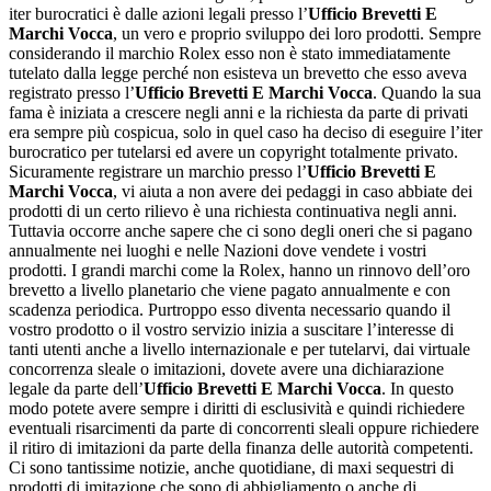
iter burocratici è dalle azioni legali presso l’
Ufficio Brevetti E
Marchi Vocca
, un vero e proprio sviluppo dei loro prodotti. Sempre
considerando il marchio Rolex esso non è stato immediatamente
tutelato dalla legge perché non esisteva un brevetto che esso aveva
registrato presso l’
Ufficio Brevetti E Marchi Vocca
. Quando la sua
fama è iniziata a crescere negli anni e la richiesta da parte di privati
era sempre più cospicua, solo in quel caso ha deciso di eseguire l’iter
burocratico per tutelarsi ed avere un copyright totalmente privato.
Sicuramente registrare un marchio presso l’
Ufficio Brevetti E
Marchi Vocca
, vi aiuta a non avere dei pedaggi in caso abbiate dei
prodotti di un certo rilievo è una richiesta continuativa negli anni.
Tuttavia occorre anche sapere che ci sono degli oneri che si pagano
annualmente nei luoghi e nelle Nazioni dove vendete i vostri
prodotti. I grandi marchi come la Rolex, hanno un rinnovo dell’oro
brevetto a livello planetario che viene pagato annualmente e con
scadenza periodica. Purtroppo esso diventa necessario quando il
vostro prodotto o il vostro servizio inizia a suscitare l’interesse di
tanti utenti anche a livello internazionale e per tutelarvi, dai virtuale
concorrenza sleale o imitazioni, dovete avere una dichiarazione
legale da parte dell’
Ufficio Brevetti E Marchi Vocca
. In questo
modo potete avere sempre i diritti di esclusività e quindi richiedere
eventuali risarcimenti da parte di concorrenti sleali oppure richiedere
il ritiro di imitazioni da parte della finanza delle autorità competenti.
Ci sono tantissime notizie, anche quotidiane, di maxi sequestri di
prodotti di imitazione che sono di abbigliamento o anche di