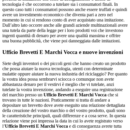
tecnologia è che occorrono a tutelare sia i consumatori finali. In
questo caso tutti i consumatori possono anche essere truffati e quindi
avere un investimento economico che diventa pari a zero nel
momento in cui si rendono conto di aver acquistato una imitazione.
Dall’altro lato occorre anche alle grandi aziende multinazionali avere
una tutela da parte della legge per i loro prodotti voi che investono
ingenti quantità di denaro per avere una qualità massima e offrire
una buona pubblicità, che viene poi danneggiata dalle imitazioni.
Ufficio Brevetti E Marchi Vocca
e nuove invenzioni
Siete degli inventori o dei piccoli geni che hanno creato un prodotto
che possa aiutare la nuova tecnologia, utenti con determinate
malattie oppure aiutare la nuova industria del riciclaggio? Per quanto
la vostra idea possa sembrarvi sciocca o comunque non avete
abbastanza denaro per il vestirvi è meglio che vi tutelate, anzi
tutelate la vostra invenzione, andando a eseguire una registrazione
del marchio presso un
Ufficio Brevetti E Marchi Vocca
che si
trovano in tutte le nazioni. Praticamente si tratta di andare a
depositare un brevetto dove avete eseguito una relazione dettagliata
della creazione del vostro marchio o del vostro prodotto, quali sono
le caratteristiche principali, quali differenze e a cosa serve. In questa
relazione viene poi impressa la data in cui lo avete registrato verso
l’
Ufficio Brevetti E Marchi Vocca
e di conseguenza avrete tutta