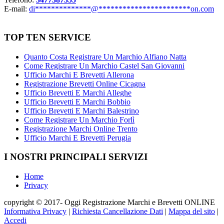
E-mail:
di
**************
@
***********************
on.com
TOP TEN SERVICE
Quanto Costa Registrare Un Marchio Alfiano Natta
Come Registrare Un Marchio Castel San Giovanni
Ufficio Marchi E Brevetti Allerona
Registrazione Brevetti Online Cicagna
Ufficio Brevetti E Marchi Alleghe
Ufficio Brevetti E Marchi Bobbio
Ufficio Brevetti E Marchi Balestrino
Come Registrare Un Marchio Forlì
Registrazione Marchi Online Trento
Ufficio Marchi E Brevetti Perugia
I NOSTRI PRINCIPALI SERVIZI
Home
Privacy
copyright © 2017- Oggi Registrazione Marchi e Brevetti ONLINE
Informativa Privacy
|
Richiesta Cancellazione Dati
|
Mappa del sito
|
Accedi