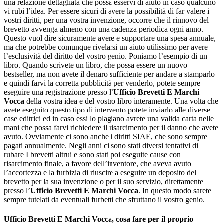
una relazione dettagliata che possa esservi di aiuto in caso qualcuno
vi rubi l’idea. Per essere sicuri di avere la possibilità di far valere i
vostri diritti, per una vostra invenzione, occorre che il rinnovo del
brevetto avvenga almeno con una cadenza periodica ogni anno.
Questo vuol dire sicuramente avere e supportare una spesa annuale,
ma che potrebbe comunque rivelarsi un aiuto utilissimo per avere
l’esclusività del diritto del vostro genio. Poniamo l’esempio di un
libro. Quando scrivete un libro, che possa essere un nuovo
bestseller, ma non avete il denaro sufficiente per andare a stamparlo
e quindi farvi la corretta pubblicità per venderlo, potete sempre
eseguire una registrazione presso l’
Ufficio Brevetti E Marchi
Vocca
della vostra idea e del vostro libro interamente. Una volta che
avete eseguito questo tipo di intervento potete inviarlo alle diverse
case editrici ed in caso essi lo plagiano avrete una valida carta nelle
mani che possa farvi richiedere il risarcimento per il danno che avete
avuto. Ovviamente ci sono anche i diritti SIAE, che sono sempre
pagati annualmente. Negli anni ci sono stati diversi tentativi di
rubare I brevetti altrui e sono stati poi eseguite cause con
risarcimento finale, a favore dell’inventore, che aveva avuto
l’accortezza e la furbizia di riuscire a eseguire un deposito del
brevetto per la sua invenzione o per il suo servizio, direttamente
presso l’
Ufficio Brevetti E Marchi Vocca
. In questo modo sarete
sempre tutelati da eventuali furbetti che sfruttano il vostro genio.
Ufficio Brevetti E Marchi Vocca
, cosa fare per il proprio