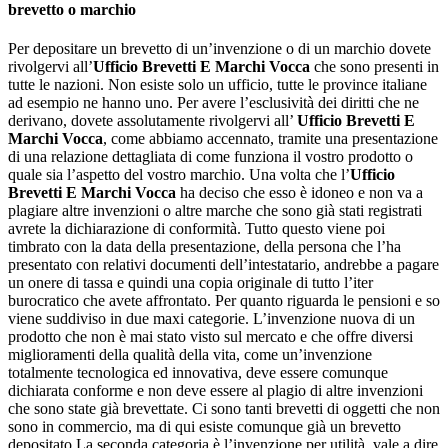
brevetto o marchio
Per depositare un brevetto di un’invenzione o di un marchio dovete
rivolgervi all’
Ufficio Brevetti E Marchi Vocca
che sono presenti in
tutte le nazioni. Non esiste solo un ufficio, tutte le province italiane
ad esempio ne hanno uno. Per avere l’esclusività dei diritti che ne
derivano, dovete assolutamente rivolgervi all’
Ufficio Brevetti E
Marchi Vocca
, come abbiamo accennato, tramite una presentazione
di una relazione dettagliata di come funziona il vostro prodotto o
quale sia l’aspetto del vostro marchio. Una volta che l’
Ufficio
Brevetti E Marchi Vocca
ha deciso che esso è idoneo e non va a
plagiare altre invenzioni o altre marche che sono già stati registrati
avrete la dichiarazione di conformità. Tutto questo viene poi
timbrato con la data della presentazione, della persona che l’ha
presentato con relativi documenti dell’intestatario, andrebbe a pagare
un onere di tassa e quindi una copia originale di tutto l’iter
burocratico che avete affrontato. Per quanto riguarda le pensioni e so
viene suddiviso in due maxi categorie. L’invenzione nuova di un
prodotto che non è mai stato visto sul mercato e che offre diversi
miglioramenti della qualità della vita, come un’invenzione
totalmente tecnologica ed innovativa, deve essere comunque
dichiarata conforme e non deve essere al plagio di altre invenzioni
che sono state già brevettate. Ci sono tanti brevetti di oggetti che non
sono in commercio, ma di qui esiste comunque già un brevetto
depositato La seconda categoria è l’invenzione per utilità, vale a dire