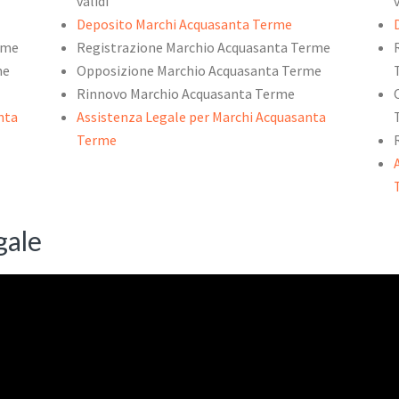
validi
Deposito Marchi Acquasanta Terme
rme
Registrazione Marchio Acquasanta Terme
me
Opposizione Marchio Acquasanta Terme
Rinnovo Marchio Acquasanta Terme
nta
Assistenza Legale per Marchi Acquasanta
Terme
gale