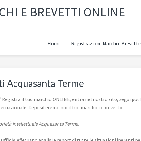
HI E BREVETTI ONLINE
Home
Registrazione Marchi e Brevett
tti Acquasanta Terme
Registra il tuo marchio ONLINE, entra nel nostro sito, segui pochi
ternazionale. Depositeremo noi il tuo marchio o brevetto.
oprietà Intellettuale Acquasanta Terme.
’Ufficio
effetuano analisi e report di tutte le situazioni inerenti per