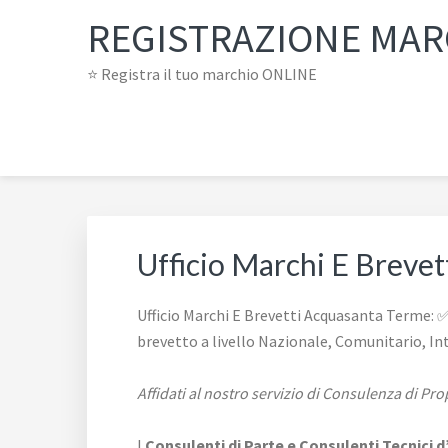
Passa
Passa
Passa
REGISTRAZIONE MARC
alla
al
al
navigazione
contenuto
piè
⭐ Registra il tuo marchio ONLINE
primaria
principale
di
pagina
Ufficio Marchi E Breve
Ufficio Marchi E Brevetti Acquasanta Terme: ✅ 
brevetto a livello Nazionale, Comunitario, In
Affidati al nostro servizio di Consulenza di Pr
I
Consulenti di Parte e
Consulenti Tecnici d