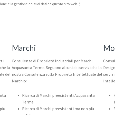
one e la gestione dei tuoi dati da questo sito web.
*
Marchi
Mod
tti
Consulenze di Proprietà Industriali per Marchi
Consul
che la
Acquasanta Terme. Seguono alcuni dei servizi che la
Design
le del
nostra Consulenza sulla Proprietà Intellettuale del
serviz
Marchio:
Intelle
anta
Ricerca di Marchi preesistenti Acquasanta
Terme
più
Ricerca di Marchi preesistenti ma non più