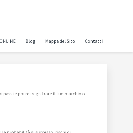
i ONLINE
Blog
Mappa del Sito
Contatti
 passi e potrei registrare il tuo marchio o
 la probabilità di successo, rischi di