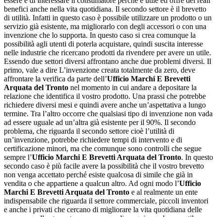
essere e di interessare il consumatore perché è utile ed offre dei reali
benefici anche nella vita quotidiana. Il secondo settore è il brevetto
di utilità. Infatti in questo caso è possibile utilizzare un prodotto o un
servizio già esistente, ma migliorarlo con degli accessori o con una
invenzione che lo supporta. In questo caso si crea comunque la
possibilità agli utenti di poterla acquistare, quindi suscita interesse
nelle industrie che ricercano prodotti da rivendere per avere un utile.
Essendo due settori diversi affrontano anche due problemi diversi. Il
primo, vale a dire L’invenzione creata totalmente da zero, deve
affrontare la verifica da parte dell’
Ufficio Marchi E Brevetti
Arquata del Tronto
nel momento in cui andare a depositare la
relazione che identifica il vostro prodotto. Una prassi che potrebbe
richiedere diversi mesi e quindi avere anche un’aspettativa a lungo
termine. Tra l’altro occorre che qualsiasi tipo di invenzione non vada
ad essere uguale ad un’altra già esistente per il 90%. Il secondo
problema, che riguarda il secondo settore cioè l’utilità di
un’invenzione, potrebbe richiedere tempi di intervento e di
certificazione minori, ma che comunque sono controlli che segue
sempre l’
Ufficio Marchi E Brevetti Arquata del Tronto
. In questo
secondo caso è più facile avere la possibilità che il vostro brevetto
non venga accettato perché esiste qualcosa di simile che già in
vendita o che appartiene a qualcun altro. Ad ogni modo l’
Ufficio
Marchi E Brevetti Arquata del Tronto
e al realmente un ente
indispensabile che riguarda il settore commerciale, piccoli inventori
e anche i privati che cercano di migliorare la vita quotidiana delle