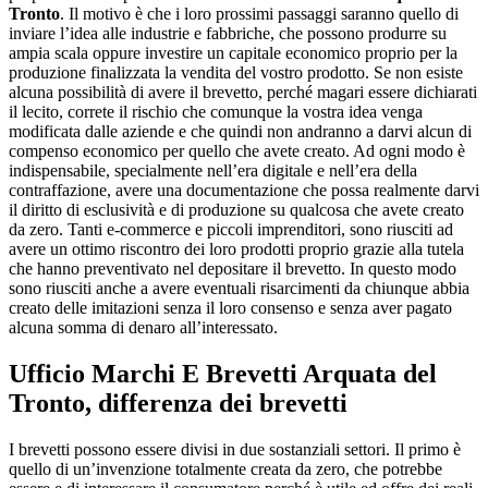
Tronto
. Il motivo è che i loro prossimi passaggi saranno quello di
inviare l’idea alle industrie e fabbriche, che possono produrre su
ampia scala oppure investire un capitale economico proprio per la
produzione finalizzata la vendita del vostro prodotto. Se non esiste
alcuna possibilità di avere il brevetto, perché magari essere dichiarati
il lecito, correte il rischio che comunque la vostra idea venga
modificata dalle aziende e che quindi non andranno a darvi alcun di
compenso economico per quello che avete creato. Ad ogni modo è
indispensabile, specialmente nell’era digitale e nell’era della
contraffazione, avere una documentazione che possa realmente darvi
il diritto di esclusività e di produzione su qualcosa che avete creato
da zero. Tanti e-commerce e piccoli imprenditori, sono riusciti ad
avere un ottimo riscontro dei loro prodotti proprio grazie alla tutela
che hanno preventivato nel depositare il brevetto. In questo modo
sono riusciti anche a avere eventuali risarcimenti da chiunque abbia
creato delle imitazioni senza il loro consenso e senza aver pagato
alcuna somma di denaro all’interessato.
Ufficio Marchi E Brevetti Arquata del
Tronto
, differenza dei brevetti
I brevetti possono essere divisi in due sostanziali settori. Il primo è
quello di un’invenzione totalmente creata da zero, che potrebbe