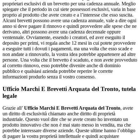
proprietari esclusivi di un brevetto per una cadenza annuale. Meglio
spiegare che il periodo in cui siete possessori esclusivi, varia in base
proprio al prodotto che avete creato e a l’interesse che esso suscita.
Alcuni brevetti possono avere una cadenza annuale, vale a dire ogni
anno si deve pagare il rinnovo e quindi provvedere alle spese che ne
derivano, altri possono avere una cadenza decennale oppure
ventennale. Ovviamente, essendo i creatori, ed aver eseguito il
deposito per primi, vi regala anche 12 mesi in cui potete provvedere
a eseguire tutti i dovuti i pagamenti, ma una volta che esso scade e
non andate a rinnovarlo, la vostra idea potrebbe appartenere ad altre
persone. Una volta che il brevetto è scaduto, e non avete provveduto
al corretto rinnovo, esso potrebbe divenire anche di dominio
pubblico e qualsiasi azienda potrebbe reperire le corrette
informazioni produrlo senza il vostro consenso.
Ufficio Marchi E Brevetti Arquata del Tronto
, tutela
legale
Grazie all’
Ufficio Marchi E Brevetti Arquata del Tronto
, avete
un diritto di esclusività chiamato anche diritto di proprietà
industriale. Questo vuol dire che se avete creato ho inventato un
prodotto innovativo che non è mai stato messo in vendita, ma che
potrebbe interessare diverse aziende. Queste ultime hanno l’obbligo
di pagare la vostra proprietà intellettuale e quindi acquistare