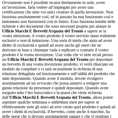
Ovviamente non è possibile recarsi direttamente in sede, avere
un’invenzione, farla vedere all’impiegato per avere una
certificazione che siete voi unici creatore di quella invenzione. Non
funziona assolutamente così, né in passato ha mai funzionato così e
tantomeno non funzionerà cosi in futuro. Esso funziona tramite delle
richieste e dei documenti che sono necessari proprio per aiutare in
Ufficio Marchi E Brevetti Arquata del Tronto
a sapere se la
vostra attenzione, il vostro prodotto il vostro servizio siano realmente
esclusivi e non di imitazione. Una sorta di tutela che aiuta ad avere
diritto di esclusività e quindi ad avere anche gli oneri che ne
derivano in base a chiunque vada a replicare o costruire il vostro
prodotto è la vostra invenzione. Una volta che vi siete recati presso
un
Ufficio Marchi E Brevetti Arquata del Tronto
per depositare
un brevetto di una vostra invenzione prodotto, vi verrà rilasciato un
modulo da compilare e ci sarà sicuramente la richiesta di una
relazione dettagliata sul funzionamento e sull’utilità del prodotto che
state depositando. Quando avete il modulo, dovete rivolgervi
assolutamente ad un avvocato che possa aiutarvi a redigere una
giusta relazione da presentare e quindi depositare. Quando avete
eseguito tutto l’iter burocratico e la prassi che viene richiesta
dall’
Ufficio Marchi E Brevetti Arquata del Tronto
, allora potete
aspettare qualche settimana o addirittura mesi per sapere se
effettivamente siete gli unici ad aver creato quel prodotto e quindi ad
avere i diritti di esclusività. Il brevetto, come anche il marchio, ha
delle spese che si devono assolutamente pagare e che vi rendono i