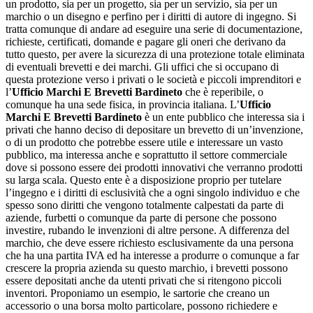
un prodotto, sia per un progetto, sia per un servizio, sia per un
marchio o un disegno e perfino per i diritti di autore di ingegno. Si
tratta comunque di andare ad eseguire una serie di documentazione,
richieste, certificati, domande e pagare gli oneri che derivano da
tutto questo, per avere la sicurezza di una protezione totale eliminata
di eventuali brevetti e dei marchi. Gli uffici che si occupano di
questa protezione verso i privati o le società e piccoli imprenditori e
l’
Ufficio Marchi E Brevetti Bardineto
che è reperibile, o
comunque ha una sede fisica, in provincia italiana. L’
Ufficio
Marchi E Brevetti Bardineto
è un ente pubblico che interessa sia i
privati che hanno deciso di depositare un brevetto di un’invenzione,
o di un prodotto che potrebbe essere utile e interessare un vasto
pubblico, ma interessa anche e soprattutto il settore commerciale
dove si possono essere dei prodotti innovativi che verranno prodotti
su larga scala. Questo ente è a disposizione proprio per tutelare
l’ingegno e i diritti di esclusività che a ogni singolo individuo e che
spesso sono diritti che vengono totalmente calpestati da parte di
aziende, furbetti o comunque da parte di persone che possono
investire, rubando le invenzioni di altre persone. A differenza del
marchio, che deve essere richiesto esclusivamente da una persona
che ha una partita IVA ed ha interesse a produrre o comunque a far
crescere la propria azienda su questo marchio, i brevetti possono
essere depositati anche da utenti privati che si ritengono piccoli
inventori. Proponiamo un esempio, le sartorie che creano un
accessorio o una borsa molto particolare, possono richiedere e