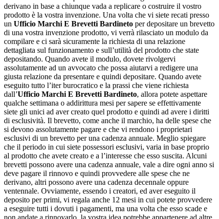
derivano in base a chiunque vada a replicare o costruire il vostro
prodotto è la vostra invenzione. Una volta che vi siete recati presso
un
Ufficio Marchi E Brevetti Bardineto
per depositare un brevetto
di una vostra invenzione prodotto, vi verrà rilasciato un modulo da
compilare e ci sarà sicuramente la richiesta di una relazione
dettagliata sul funzionamento e sull’utilità del prodotto che state
depositando. Quando avete il modulo, dovete rivolgervi
assolutamente ad un avvocato che possa aiutarvi a redigere una
giusta relazione da presentare e quindi depositare. Quando avete
eseguito tutto l’iter burocratico e la prassi che viene richiesta
dall’
Ufficio Marchi E Brevetti Bardineto
, allora potete aspettare
qualche settimana o addirittura mesi per sapere se effettivamente
siete gli unici ad aver creato quel prodotto e quindi ad avere i diritti
di esclusività. Il brevetto, come anche il marchio, ha delle spese che
si devono assolutamente pagare e che vi rendono i proprietari
esclusivi di un brevetto per una cadenza annuale. Meglio spiegare
che il periodo in cui siete possessori esclusivi, varia in base proprio
al prodotto che avete creato e a l’interesse che esso suscita. Alcuni
brevetti possono avere una cadenza annuale, vale a dire ogni anno si
deve pagare il rinnovo e quindi provvedere alle spese che ne
derivano, altri possono avere una cadenza decennale oppure
ventennale. Ovviamente, essendo i creatori, ed aver eseguito il
deposito per primi, vi regala anche 12 mesi in cui potete provvedere
a eseguire tutti i dovuti i pagamenti, ma una volta che esso scade e
non andate a rinnovarlo, la vostra idea potrebbe appartenere ad altre