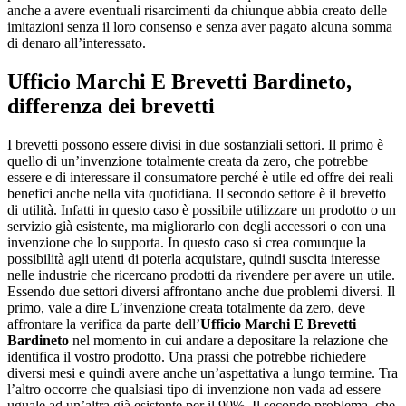
anche a avere eventuali risarcimenti da chiunque abbia creato delle
imitazioni senza il loro consenso e senza aver pagato alcuna somma
di denaro all’interessato.
Ufficio Marchi E Brevetti Bardineto
,
differenza dei brevetti
I brevetti possono essere divisi in due sostanziali settori. Il primo è
quello di un’invenzione totalmente creata da zero, che potrebbe
essere e di interessare il consumatore perché è utile ed offre dei reali
benefici anche nella vita quotidiana. Il secondo settore è il brevetto
di utilità. Infatti in questo caso è possibile utilizzare un prodotto o un
servizio già esistente, ma migliorarlo con degli accessori o con una
invenzione che lo supporta. In questo caso si crea comunque la
possibilità agli utenti di poterla acquistare, quindi suscita interesse
nelle industrie che ricercano prodotti da rivendere per avere un utile.
Essendo due settori diversi affrontano anche due problemi diversi. Il
primo, vale a dire L’invenzione creata totalmente da zero, deve
affrontare la verifica da parte dell’
Ufficio Marchi E Brevetti
Bardineto
nel momento in cui andare a depositare la relazione che
identifica il vostro prodotto. Una prassi che potrebbe richiedere
diversi mesi e quindi avere anche un’aspettativa a lungo termine. Tra
l’altro occorre che qualsiasi tipo di invenzione non vada ad essere
uguale ad un’altra già esistente per il 90%. Il secondo problema, che