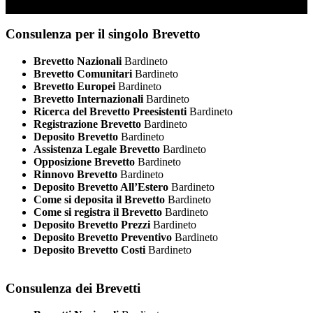
Consulenza per il singolo Brevetto
Brevetto Nazionali
Bardineto
Brevetto Comunitari
Bardineto
Brevetto Europei
Bardineto
Brevetto Internazionali
Bardineto
Ricerca del Brevetto Preesistenti
Bardineto
Registrazione Brevetto
Bardineto
Deposito Brevetto
Bardineto
Assistenza Legale Brevetto
Bardineto
Opposizione Brevetto
Bardineto
Rinnovo Brevetto
Bardineto
Deposito Brevetto All’Estero
Bardineto
Come si deposita il Brevetto
Bardineto
Come si registra il Brevetto
Bardineto
Deposito Brevetto Prezzi
Bardineto
Deposito Brevetto Preventivo
Bardineto
Deposito Brevetto Costi
Bardineto
Consulenza dei Brevetti