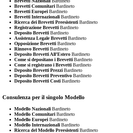
Brevetti Nazionali
Bardineto
Brevetti Comunitari
Bardineto
Brevetti Europei
Bardineto
Brevetti Internazionali
Bardineto
Ricerca dei Brevetti Preesistenti
Bardineto
Registrazione Brevetti
Bardineto
Deposito Brevetti
Bardineto
Assistenza Legale Brevetti
Bardineto
Opposizione Brevetti
Bardineto
Rinnovo Brevetti
Bardineto
Deposito Brevetti All’Estero
Bardineto
Come si depositano i Brevetti
Bardineto
Come si registrano i Brevetti
Bardineto
Deposito Brevetti Prezzi
Bardineto
Deposito Brevetti Preventivo
Bardineto
Deposito Brevetti Costi
Bardineto
Consulenza per il singolo Modello
Modello Nazionali
Bardineto
Modello Comunitari
Bardineto
Modello Europei
Bardineto
Modello Internazionali
Bardineto
Ricerca del Modello Preesistenti
Bardineto