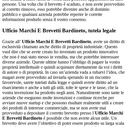
persone. Una volta che il brevetto è scaduto, e non avete provveduto
al corretto rinnovo, esso potrebbe divenire anche di dominio
pubblico e qualsiasi azienda potrebbe reperire le corrette
informazioni produrlo senza il vostro consenso.
Ufficio Marchi E Brevetti Bardineto
, tutela legale
Grazie all’
Ufficio Marchi E Brevetti Bardineto
, avete un diritto di
esclusività chiamato anche diritto di proprietà industriale. Questo
vuol dire che se avete creato ho inventato un prodotto innovativo
che non è mai stato messo in vendita, ma che potrebbe interessare
diverse aziende. Queste ultime hanno l’obbligo di pagare la vostra
proprietà intellettuale e quindi acquistare direttamente da voi i diritti
di autore o di proprietà. In caso un’azienda vada a rubarvi l’idea, che
magari avete provveduto ad inviarla sperando in un riscontro
favorevole, sarete tutelati dalla legge e quindi avrete diritto ad un
risarcimento e anche a tutti gli utili, tolte le spese e le tasse, che la
vostra invenzione ha prodotto negli anni. Naturalmente sono tante le
aziende che eseguono molte invenzioni e continue ricerche per
avviare nuove startup e che possono risultare realmente utili a creare
dei prodotti di interesse commerciale, ma se non avete mai
provveduto a depositare il corretto brevetto presso l’
Ufficio Marchi
E Brevetti Bardineto
è possibile che non avrete alcun utile. Un
brevetto deve avere l’obiettivo di poter essere prodotto su larga scala