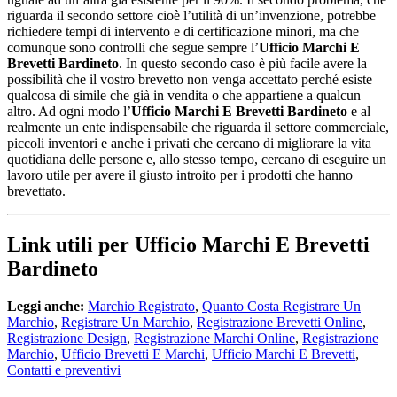
riguarda il secondo settore cioè l’utilità di un’invenzione, potrebbe
richiedere tempi di intervento e di certificazione minori, ma che
comunque sono controlli che segue sempre l’
Ufficio Marchi E
Brevetti Bardineto
. In questo secondo caso è più facile avere la
possibilità che il vostro brevetto non venga accettato perché esiste
qualcosa di simile che già in vendita o che appartiene a qualcun
altro. Ad ogni modo l’
Ufficio Marchi E Brevetti Bardineto
e al
realmente un ente indispensabile che riguarda il settore commerciale,
piccoli inventori e anche i privati che cercano di migliorare la vita
quotidiana delle persone e, allo stesso tempo, cercano di eseguire un
lavoro utile per avere il giusto introito per i prodotti che hanno
brevettato.
Link utili per Ufficio Marchi E Brevetti
Bardineto
Leggi anche:
Marchio Registrato
,
Quanto Costa Registrare Un
Marchio
,
Registrare Un Marchio
,
Registrazione Brevetti Online
,
Registrazione Design
,
Registrazione Marchi Online
,
Registrazione
Marchio
,
Ufficio Brevetti E Marchi
,
Ufficio Marchi E Brevetti
,
Contatti e preventivi