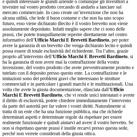
e quindi interessare le grandi aziende o comunque gli investitori a
investire sul vostro prodotto cercando di andarlo a lanciare sul
mercato commerciale. In caso create un’invenzione che non ha
alcuna utilità, che lede il buon costume e che non ha uno scopo
futuro, esso viene dichiarato illecito è il vostro brevetto non viene
assolutamente depositato. Infatti meglio sapere che ci sono delle
prassi, che potete tranquillamente reperire direttamente nel centro
informativo dell’
Ufficio Marchi E Brevetti Bardineto
, per poter
avere la garanzia di un brevetto che venga dichiarato lecito e quindi
possa essere di totale esclusività del richiedente. Tra l’altro, grazie
proprio all’intervento dell’
Ufficio Marchi E Brevetti Bardineto
, si
ha la garanzia di non avere mai la contraffazione della vostra
invenzione, del vostro prodotto che avete preventivamente protetto e
tutelato con il deposito presso questo ente. La contraffazione e le
imitazioni sono dei problemi gravi che interessano le strutture
commerciali e in particolare i grandi marchi e le multinazionali. Una
volta che avete la giusta documentazione, rilasciata dall’
Ufficio
Marchi E Brevetti Bardineto
, che vi rende unici intestatari e avrete
il diritto di esclusività, potete chiedere immediatamente l’intervento
da parte del autorità per far valere i vostri diritti. Naturalmente si
tratta di un ente che ha una funzione pubblica, ma che richiede
determinati aspetti e determinate regole da rispettare per essere
realmente funzionale e quindi aiutarvi ad avere il vostro brevetto. Se
non si rispettano queste prassi è inutile recarvi presso questa sede,
perché non verrete considerati della giusta ottica.