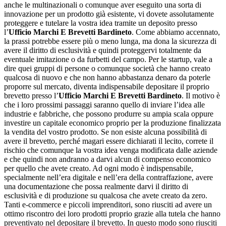
anche le multinazionali o comunque aver eseguito una sorta di
innovazione per un prodotto già esistente, vi dovete assolutamente
proteggere e tutelare la vostra idea tramite un deposito presso
l’
Ufficio Marchi E Brevetti Bardineto
. Come abbiamo accennato,
la prassi potrebbe essere più o meno lunga, ma dona la sicurezza di
avere il diritto di esclusività e quindi proteggervi totalmente da
eventuale imitazione o da furbetti del campo. Per le startup, vale a
dire quei gruppi di persone o comunque società che hanno creato
qualcosa di nuovo e che non hanno abbastanza denaro da poterle
proporre sul mercato, diventa indispensabile depositare il proprio
brevetto presso l’
Ufficio Marchi E Brevetti Bardineto
. Il motivo è
che i loro prossimi passaggi saranno quello di inviare l’idea alle
industrie e fabbriche, che possono produrre su ampia scala oppure
investire un capitale economico proprio per la produzione finalizzata
la vendita del vostro prodotto. Se non esiste alcuna possibilità di
avere il brevetto, perché magari essere dichiarati il lecito, correte il
rischio che comunque la vostra idea venga modificata dalle aziende
e che quindi non andranno a darvi alcun di compenso economico
per quello che avete creato. Ad ogni modo è indispensabile,
specialmente nell’era digitale e nell’era della contraffazione, avere
una documentazione che possa realmente darvi il diritto di
esclusività e di produzione su qualcosa che avete creato da zero.
Tanti e-commerce e piccoli imprenditori, sono riusciti ad avere un
ottimo riscontro dei loro prodotti proprio grazie alla tutela che hanno
preventivato nel depositare il brevetto. In questo modo sono riusciti