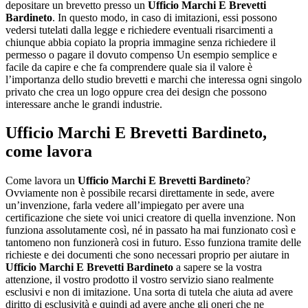
depositare un brevetto presso un
Ufficio Marchi E Brevetti
Bardineto
. In questo modo, in caso di imitazioni, essi possono
vedersi tutelati dalla legge e richiedere eventuali risarcimenti a
chiunque abbia copiato la propria immagine senza richiedere il
permesso o pagare il dovuto compenso Un esempio semplice e
facile da capire e che fa comprendere quale sia il valore è
l’importanza dello studio brevetti e marchi che interessa ogni singolo
privato che crea un logo oppure crea dei design che possono
interessare anche le grandi industrie.
Ufficio Marchi E Brevetti Bardineto
,
come lavora
Come lavora un
Ufficio Marchi E Brevetti Bardineto
?
Ovviamente non è possibile recarsi direttamente in sede, avere
un’invenzione, farla vedere all’impiegato per avere una
certificazione che siete voi unici creatore di quella invenzione. Non
funziona assolutamente così, né in passato ha mai funzionato così e
tantomeno non funzionerà cosi in futuro. Esso funziona tramite delle
richieste e dei documenti che sono necessari proprio per aiutare in
Ufficio Marchi E Brevetti Bardineto
a sapere se la vostra
attenzione, il vostro prodotto il vostro servizio siano realmente
esclusivi e non di imitazione. Una sorta di tutela che aiuta ad avere
diritto di esclusività e quindi ad avere anche gli oneri che ne