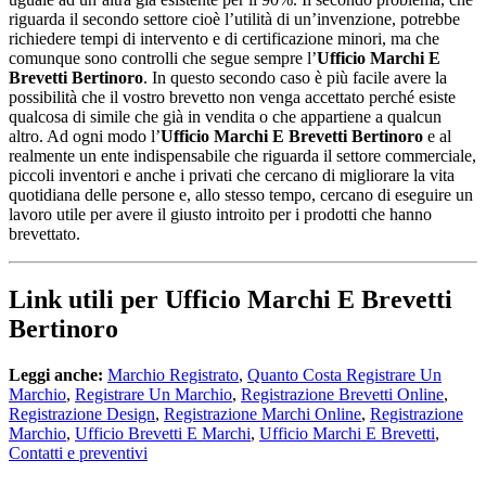
riguarda il secondo settore cioè l’utilità di un’invenzione, potrebbe
richiedere tempi di intervento e di certificazione minori, ma che
comunque sono controlli che segue sempre l’
Ufficio Marchi E
Brevetti Bertinoro
. In questo secondo caso è più facile avere la
possibilità che il vostro brevetto non venga accettato perché esiste
qualcosa di simile che già in vendita o che appartiene a qualcun
altro. Ad ogni modo l’
Ufficio Marchi E Brevetti Bertinoro
e al
realmente un ente indispensabile che riguarda il settore commerciale,
piccoli inventori e anche i privati che cercano di migliorare la vita
quotidiana delle persone e, allo stesso tempo, cercano di eseguire un
lavoro utile per avere il giusto introito per i prodotti che hanno
brevettato.
Link utili per Ufficio Marchi E Brevetti
Bertinoro
Leggi anche:
Marchio Registrato
,
Quanto Costa Registrare Un
Marchio
,
Registrare Un Marchio
,
Registrazione Brevetti Online
,
Registrazione Design
,
Registrazione Marchi Online
,
Registrazione
Marchio
,
Ufficio Brevetti E Marchi
,
Ufficio Marchi E Brevetti
,
Contatti e preventivi