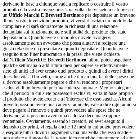
derivano in base a chiunque vada a replicare o costruire il vostro
prodotto è la vostra invenzione. Una volta che vi siete recati presso
un
Ufficio Marchi E Brevetti Bertinoro
per depositare un brevetto
di una vostra invenzione prodotto, vi verrà rilasciato un modulo da
compilare e ci sarà sicuramente la richiesta di una relazione
dettagliata sul funzionamento e sull’utilità del prodotto che state
depositando. Quando avete il modulo, dovete rivolgervi
assolutamente ad un avvocato che possa aiutarvi a redigere una
giusta relazione da presentare e quindi depositare. Quando avete
eseguito tutto l’iter burocratico e la prassi che viene richiesta
dall’
Ufficio Marchi E Brevetti Bertinoro
, allora potete aspettare
qualche settimana o addirittura mesi per sapere se effettivamente
siete gli unici ad aver creato quel prodotto e quindi ad avere i diritti
di esclusività. Il brevetto, come anche il marchio, ha delle spese che
si devono assolutamente pagare e che vi rendono i proprietari
esclusivi di un brevetto per una cadenza annuale. Meglio spiegare
che il periodo in cui siete possessori esclusivi, varia in base proprio
al prodotto che avete creato e a l’interesse che esso suscita. Alcuni
brevetti possono avere una cadenza annuale, vale a dire ogni anno si
deve pagare il rinnovo e quindi provvedere alle spese che ne
derivano, altri possono avere una cadenza decennale oppure
ventennale. Ovviamente, essendo i creatori, ed aver eseguito il
deposito per primi, vi regala anche 12 mesi in cui potete provvedere
a eseguire tutti i dovuti i pagamenti, ma una volta che esso scade e
non andate a rinnovarlo, la vostra idea potrebbe appartenere ad altre