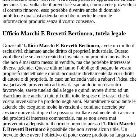
persone. Una volta che il brevetto è scaduto, e non avete provveduto
al corretto rinnovo, esso potrebbe divenire anche di dominio
pubblico e qualsiasi azienda potrebbe reperire le corrette
informazioni produrlo senza il vostro consenso.
Ufficio Marchi E Brevetti Bertinoro
, tutela legale
Grazie all’
Ufficio Marchi E Brevetti Bertinoro
, avete un diritto di
esclusività chiamato anche diritto di proprietà industriale. Questo
vuol dire che se avete creato ho inventato un prodotto innovativo
che non è mai stato messo in vendita, ma che potrebbe interessare
diverse aziende. Queste ultime hanno l’obbligo di pagare la vostra
proprietà intellettuale e quindi acquistare direttamente da voi i diritti
di autore o di proprietà. In caso un’azienda vada a rubarvi l’idea, che
magari avete provveduto ad inviarla sperando in un riscontro
favorevole, sarete tutelati dalla legge e quindi avrete diritto ad un
risarcimento e anche a tutti gli utili, tolte le spese e le tasse, che la
vostra invenzione ha prodotto negli anni. Naturalmente sono tante le
aziende che eseguono molte invenzioni e continue ricerche per
avviare nuove startup e che possono risultare realmente utili a creare
dei prodotti di interesse commerciale, ma se non avete mai
provveduto a depositare il corretto brevetto presso l’
Ufficio Marchi
E Brevetti Bertinoro
è possibile che non avrete alcun utile. Un
brevetto deve avere l’obiettivo di poter essere prodotto su larga scala