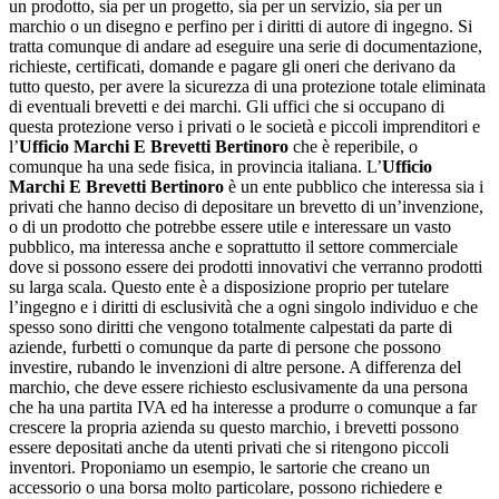
un prodotto, sia per un progetto, sia per un servizio, sia per un
marchio o un disegno e perfino per i diritti di autore di ingegno. Si
tratta comunque di andare ad eseguire una serie di documentazione,
richieste, certificati, domande e pagare gli oneri che derivano da
tutto questo, per avere la sicurezza di una protezione totale eliminata
di eventuali brevetti e dei marchi. Gli uffici che si occupano di
questa protezione verso i privati o le società e piccoli imprenditori e
l’
Ufficio Marchi E Brevetti Bertinoro
che è reperibile, o
comunque ha una sede fisica, in provincia italiana. L’
Ufficio
Marchi E Brevetti Bertinoro
è un ente pubblico che interessa sia i
privati che hanno deciso di depositare un brevetto di un’invenzione,
o di un prodotto che potrebbe essere utile e interessare un vasto
pubblico, ma interessa anche e soprattutto il settore commerciale
dove si possono essere dei prodotti innovativi che verranno prodotti
su larga scala. Questo ente è a disposizione proprio per tutelare
l’ingegno e i diritti di esclusività che a ogni singolo individuo e che
spesso sono diritti che vengono totalmente calpestati da parte di
aziende, furbetti o comunque da parte di persone che possono
investire, rubando le invenzioni di altre persone. A differenza del
marchio, che deve essere richiesto esclusivamente da una persona
che ha una partita IVA ed ha interesse a produrre o comunque a far
crescere la propria azienda su questo marchio, i brevetti possono
essere depositati anche da utenti privati che si ritengono piccoli
inventori. Proponiamo un esempio, le sartorie che creano un
accessorio o una borsa molto particolare, possono richiedere e