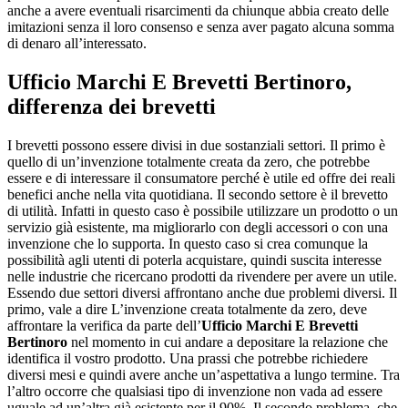
anche a avere eventuali risarcimenti da chiunque abbia creato delle
imitazioni senza il loro consenso e senza aver pagato alcuna somma
di denaro all’interessato.
Ufficio Marchi E Brevetti Bertinoro
,
differenza dei brevetti
I brevetti possono essere divisi in due sostanziali settori. Il primo è
quello di un’invenzione totalmente creata da zero, che potrebbe
essere e di interessare il consumatore perché è utile ed offre dei reali
benefici anche nella vita quotidiana. Il secondo settore è il brevetto
di utilità. Infatti in questo caso è possibile utilizzare un prodotto o un
servizio già esistente, ma migliorarlo con degli accessori o con una
invenzione che lo supporta. In questo caso si crea comunque la
possibilità agli utenti di poterla acquistare, quindi suscita interesse
nelle industrie che ricercano prodotti da rivendere per avere un utile.
Essendo due settori diversi affrontano anche due problemi diversi. Il
primo, vale a dire L’invenzione creata totalmente da zero, deve
affrontare la verifica da parte dell’
Ufficio Marchi E Brevetti
Bertinoro
nel momento in cui andare a depositare la relazione che
identifica il vostro prodotto. Una prassi che potrebbe richiedere
diversi mesi e quindi avere anche un’aspettativa a lungo termine. Tra
l’altro occorre che qualsiasi tipo di invenzione non vada ad essere
uguale ad un’altra già esistente per il 90%. Il secondo problema, che