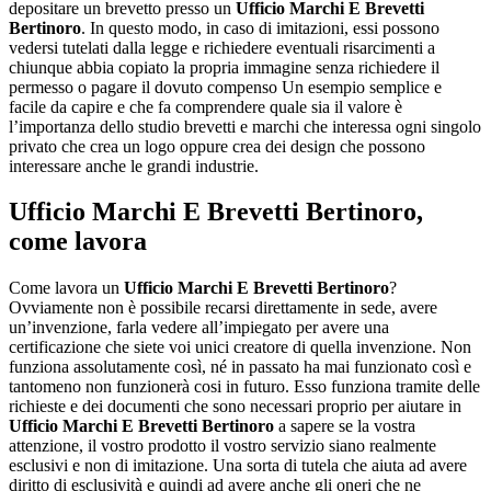
depositare un brevetto presso un
Ufficio Marchi E Brevetti
Bertinoro
. In questo modo, in caso di imitazioni, essi possono
vedersi tutelati dalla legge e richiedere eventuali risarcimenti a
chiunque abbia copiato la propria immagine senza richiedere il
permesso o pagare il dovuto compenso Un esempio semplice e
facile da capire e che fa comprendere quale sia il valore è
l’importanza dello studio brevetti e marchi che interessa ogni singolo
privato che crea un logo oppure crea dei design che possono
interessare anche le grandi industrie.
Ufficio Marchi E Brevetti Bertinoro
,
come lavora
Come lavora un
Ufficio Marchi E Brevetti Bertinoro
?
Ovviamente non è possibile recarsi direttamente in sede, avere
un’invenzione, farla vedere all’impiegato per avere una
certificazione che siete voi unici creatore di quella invenzione. Non
funziona assolutamente così, né in passato ha mai funzionato così e
tantomeno non funzionerà cosi in futuro. Esso funziona tramite delle
richieste e dei documenti che sono necessari proprio per aiutare in
Ufficio Marchi E Brevetti Bertinoro
a sapere se la vostra
attenzione, il vostro prodotto il vostro servizio siano realmente
esclusivi e non di imitazione. Una sorta di tutela che aiuta ad avere
diritto di esclusività e quindi ad avere anche gli oneri che ne