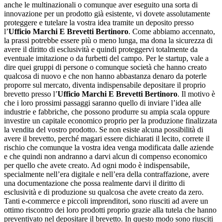
anche le multinazionali o comunque aver eseguito una sorta di
innovazione per un prodotto già esistente, vi dovete assolutamente
proteggere e tutelare la vostra idea tramite un deposito presso
l’
Ufficio Marchi E Brevetti Bertinoro
. Come abbiamo accennato,
la prassi potrebbe essere più o meno lunga, ma dona la sicurezza di
avere il diritto di esclusività e quindi proteggervi totalmente da
eventuale imitazione o da furbetti del campo. Per le startup, vale a
dire quei gruppi di persone o comunque società che hanno creato
qualcosa di nuovo e che non hanno abbastanza denaro da poterle
proporre sul mercato, diventa indispensabile depositare il proprio
brevetto presso l’
Ufficio Marchi E Brevetti Bertinoro
. Il motivo è
che i loro prossimi passaggi saranno quello di inviare l’idea alle
industrie e fabbriche, che possono produrre su ampia scala oppure
investire un capitale economico proprio per la produzione finalizzata
la vendita del vostro prodotto. Se non esiste alcuna possibilità di
avere il brevetto, perché magari essere dichiarati il lecito, correte il
rischio che comunque la vostra idea venga modificata dalle aziende
e che quindi non andranno a darvi alcun di compenso economico
per quello che avete creato. Ad ogni modo è indispensabile,
specialmente nell’era digitale e nell’era della contraffazione, avere
una documentazione che possa realmente darvi il diritto di
esclusività e di produzione su qualcosa che avete creato da zero.
Tanti e-commerce e piccoli imprenditori, sono riusciti ad avere un
ottimo riscontro dei loro prodotti proprio grazie alla tutela che hanno
preventivato nel depositare il brevetto. In questo modo sono riusciti