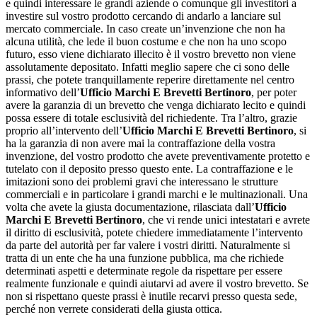
e quindi interessare le grandi aziende o comunque gli investitori a
investire sul vostro prodotto cercando di andarlo a lanciare sul
mercato commerciale. In caso create un’invenzione che non ha
alcuna utilità, che lede il buon costume e che non ha uno scopo
futuro, esso viene dichiarato illecito è il vostro brevetto non viene
assolutamente depositato. Infatti meglio sapere che ci sono delle
prassi, che potete tranquillamente reperire direttamente nel centro
informativo dell’
Ufficio Marchi E Brevetti Bertinoro
, per poter
avere la garanzia di un brevetto che venga dichiarato lecito e quindi
possa essere di totale esclusività del richiedente. Tra l’altro, grazie
proprio all’intervento dell’
Ufficio Marchi E Brevetti Bertinoro
, si
ha la garanzia di non avere mai la contraffazione della vostra
invenzione, del vostro prodotto che avete preventivamente protetto e
tutelato con il deposito presso questo ente. La contraffazione e le
imitazioni sono dei problemi gravi che interessano le strutture
commerciali e in particolare i grandi marchi e le multinazionali. Una
volta che avete la giusta documentazione, rilasciata dall’
Ufficio
Marchi E Brevetti Bertinoro
, che vi rende unici intestatari e avrete
il diritto di esclusività, potete chiedere immediatamente l’intervento
da parte del autorità per far valere i vostri diritti. Naturalmente si
tratta di un ente che ha una funzione pubblica, ma che richiede
determinati aspetti e determinate regole da rispettare per essere
realmente funzionale e quindi aiutarvi ad avere il vostro brevetto. Se
non si rispettano queste prassi è inutile recarvi presso questa sede,
perché non verrete considerati della giusta ottica.