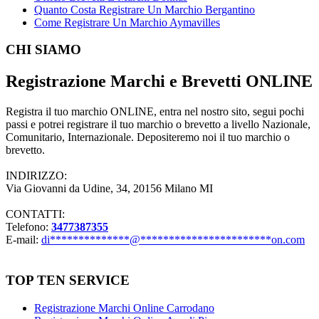
Quanto Costa Registrare Un Marchio Bergantino
Come Registrare Un Marchio Aymavilles
Footer
CHI SIAMO
Registrazione Marchi e Brevetti ONLINE
Registra il tuo marchio ONLINE, entra nel nostro sito, segui pochi
passi e potrei registrare il tuo marchio o brevetto a livello Nazionale,
Comunitario, Internazionale. Depositeremo noi il tuo marchio o
brevetto.
INDIRIZZO:
Via Giovanni da Udine, 34, 20156 Milano MI
CONTATTI:
Telefono:
3477387355
E-mail:
di
**************
@
***********************
on.com
TOP TEN SERVICE
Registrazione Marchi Online Carrodano