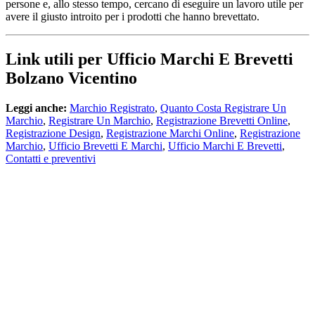
persone e, allo stesso tempo, cercano di eseguire un lavoro utile per
avere il giusto introito per i prodotti che hanno brevettato.
Link utili per Ufficio Marchi E Brevetti
Bolzano Vicentino
Leggi anche:
Marchio Registrato
,
Quanto Costa Registrare Un
Marchio
,
Registrare Un Marchio
,
Registrazione Brevetti Online
,
Registrazione Design
,
Registrazione Marchi Online
,
Registrazione
Marchio
,
Ufficio Brevetti E Marchi
,
Ufficio Marchi E Brevetti
,
Contatti e preventivi