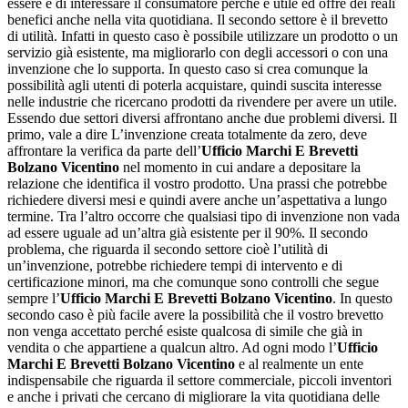
essere e di interessare il consumatore perché è utile ed offre dei reali
benefici anche nella vita quotidiana. Il secondo settore è il brevetto
di utilità. Infatti in questo caso è possibile utilizzare un prodotto o un
servizio già esistente, ma migliorarlo con degli accessori o con una
invenzione che lo supporta. In questo caso si crea comunque la
possibilità agli utenti di poterla acquistare, quindi suscita interesse
nelle industrie che ricercano prodotti da rivendere per avere un utile.
Essendo due settori diversi affrontano anche due problemi diversi. Il
primo, vale a dire L’invenzione creata totalmente da zero, deve
affrontare la verifica da parte dell’
Ufficio Marchi E Brevetti
Bolzano Vicentino
nel momento in cui andare a depositare la
relazione che identifica il vostro prodotto. Una prassi che potrebbe
richiedere diversi mesi e quindi avere anche un’aspettativa a lungo
termine. Tra l’altro occorre che qualsiasi tipo di invenzione non vada
ad essere uguale ad un’altra già esistente per il 90%. Il secondo
problema, che riguarda il secondo settore cioè l’utilità di
un’invenzione, potrebbe richiedere tempi di intervento e di
certificazione minori, ma che comunque sono controlli che segue
sempre l’
Ufficio Marchi E Brevetti Bolzano Vicentino
. In questo
secondo caso è più facile avere la possibilità che il vostro brevetto
non venga accettato perché esiste qualcosa di simile che già in
vendita o che appartiene a qualcun altro. Ad ogni modo l’
Ufficio
Marchi E Brevetti Bolzano Vicentino
e al realmente un ente
indispensabile che riguarda il settore commerciale, piccoli inventori
e anche i privati che cercano di migliorare la vita quotidiana delle