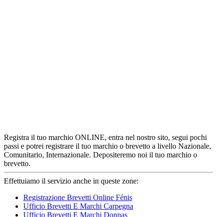
Registra il tuo marchio ONLINE, entra nel nostro sito, segui pochi
passi e potrei registrare il tuo marchio o brevetto a livello Nazionale,
Comunitario, Internazionale. Depositeremo noi il tuo marchio o
brevetto.
Effettuiamo il servizio anche in queste zone:
Registrazione Brevetti Online Fénis
Ufficio Brevetti E Marchi Carpegna
Ufficio Brevetti E Marchi Donnas