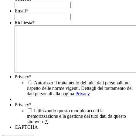
Email
*
Richiesta
*
Privacy
*
Autorizzo il trattamento dei miei dati personali, nel
rispetto delle norme vigenti. Dettagli del trattamento dei
dati personali alla pagina
Privacy
Privacy
*
Utilizzando questo modulo accetti la
memorizzazione e la gestione dei tuoi dati da questo
sito web.
*
CAPTCHA