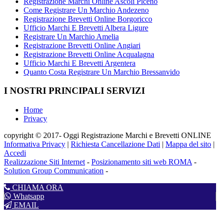
Registrazione Marchi Online Ascoli Piceno
Come Registrare Un Marchio Andezeno
Registrazione Brevetti Online Borgoricco
Ufficio Marchi E Brevetti Albera Ligure
Registrare Un Marchio Amelia
Registrazione Brevetti Online Angiari
Registrazione Brevetti Online Acqualagna
Ufficio Marchi E Brevetti Argentera
Quanto Costa Registrare Un Marchio Bressanvido
I NOSTRI PRINCIPALI SERVIZI
Home
Privacy
copyright © 2017- Oggi Registrazione Marchi e Brevetti ONLINE
Informativa Privacy
|
Richiesta Cancellazione Dati
|
Mappa del sito
|
Accedi
Realizzazione Siti Internet
-
Posizionamento siti web ROMA
-
Solution Group Communication
-
CHIAMA ORA
Whatsapp
EMAIL