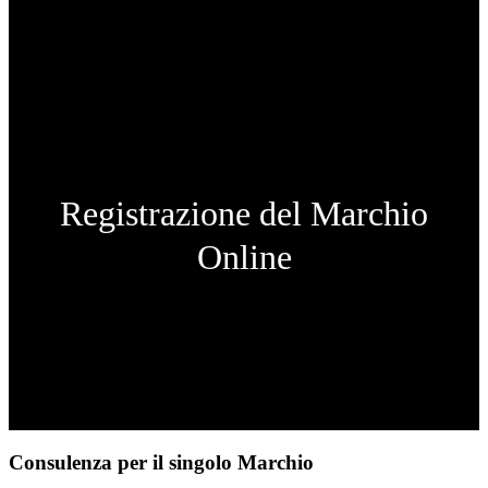
Registrazione del Marchio
Online
Consulenza per il singolo Marchio