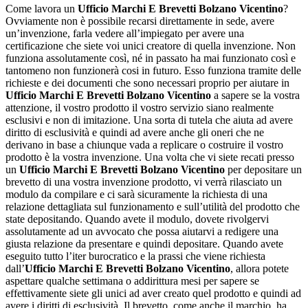
Come lavora un
Ufficio Marchi E Brevetti Bolzano Vicentino
?
Ovviamente non è possibile recarsi direttamente in sede, avere
un’invenzione, farla vedere all’impiegato per avere una
certificazione che siete voi unici creatore di quella invenzione. Non
funziona assolutamente così, né in passato ha mai funzionato così e
tantomeno non funzionerà cosi in futuro. Esso funziona tramite delle
richieste e dei documenti che sono necessari proprio per aiutare in
Ufficio Marchi E Brevetti Bolzano Vicentino
a sapere se la vostra
attenzione, il vostro prodotto il vostro servizio siano realmente
esclusivi e non di imitazione. Una sorta di tutela che aiuta ad avere
diritto di esclusività e quindi ad avere anche gli oneri che ne
derivano in base a chiunque vada a replicare o costruire il vostro
prodotto è la vostra invenzione. Una volta che vi siete recati presso
un
Ufficio Marchi E Brevetti Bolzano Vicentino
per depositare un
brevetto di una vostra invenzione prodotto, vi verrà rilasciato un
modulo da compilare e ci sarà sicuramente la richiesta di una
relazione dettagliata sul funzionamento e sull’utilità del prodotto che
state depositando. Quando avete il modulo, dovete rivolgervi
assolutamente ad un avvocato che possa aiutarvi a redigere una
giusta relazione da presentare e quindi depositare. Quando avete
eseguito tutto l’iter burocratico e la prassi che viene richiesta
dall’
Ufficio Marchi E Brevetti Bolzano Vicentino
, allora potete
aspettare qualche settimana o addirittura mesi per sapere se
effettivamente siete gli unici ad aver creato quel prodotto e quindi ad
avere i diritti di esclusività. Il brevetto, come anche il marchio, ha