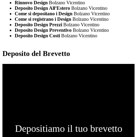
Rinnovo Design
Bolzano Vicentino
Deposito Design All’Estero
Bolzano Vicentino
Come si depositano i Design
Bolzano Vicentino
Come si registrano i Design
Bolzano Vicentino
Deposito Design Prezzi
Bolzano Vicentino
Deposito Design Preventivo
Bolzano Vicentino
Deposito Design Costi
Bolzano Vicentino
Deposito del Brevetto
Depositiamo il tuo brevetto