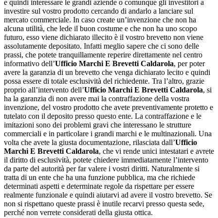
e quindi interessare le grandi aziende o comunque gli investitori a
investire sul vostro prodotto cercando di andarlo a lanciare sul
mercato commerciale. In caso create un’invenzione che non ha
alcuna utilità, che lede il buon costume e che non ha uno scopo
futuro, esso viene dichiarato illecito è il vostro brevetto non viene
assolutamente depositato. Infatti meglio sapere che ci sono delle
prassi, che potete tranquillamente reperire direttamente nel centro
informativo dell’
Ufficio Marchi E Brevetti Caldarola
, per poter
avere la garanzia di un brevetto che venga dichiarato lecito e quindi
possa essere di totale esclusività del richiedente. Tra l’altro, grazie
proprio all’intervento dell’
Ufficio Marchi E Brevetti Caldarola
, si
ha la garanzia di non avere mai la contraffazione della vostra
invenzione, del vostro prodotto che avete preventivamente protetto e
tutelato con il deposito presso questo ente. La contraffazione e le
imitazioni sono dei problemi gravi che interessano le strutture
commerciali e in particolare i grandi marchi e le multinazionali. Una
volta che avete la giusta documentazione, rilasciata dall’
Ufficio
Marchi E Brevetti Caldarola
, che vi rende unici intestatari e avrete
il diritto di esclusività, potete chiedere immediatamente l’intervento
da parte del autorità per far valere i vostri diritti. Naturalmente si
tratta di un ente che ha una funzione pubblica, ma che richiede
determinati aspetti e determinate regole da rispettare per essere
realmente funzionale e quindi aiutarvi ad avere il vostro brevetto. Se
non si rispettano queste prassi è inutile recarvi presso questa sede,
perché non verrete considerati della giusta ottica.