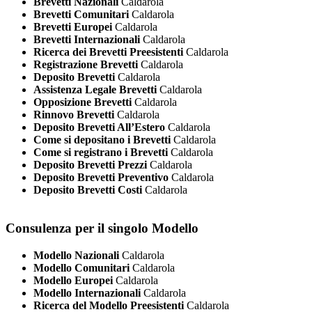
Brevetti Nazionali
Caldarola
Brevetti Comunitari
Caldarola
Brevetti Europei
Caldarola
Brevetti Internazionali
Caldarola
Ricerca dei Brevetti Preesistenti
Caldarola
Registrazione Brevetti
Caldarola
Deposito Brevetti
Caldarola
Assistenza Legale Brevetti
Caldarola
Opposizione Brevetti
Caldarola
Rinnovo Brevetti
Caldarola
Deposito Brevetti All’Estero
Caldarola
Come si depositano i Brevetti
Caldarola
Come si registrano i Brevetti
Caldarola
Deposito Brevetti Prezzi
Caldarola
Deposito Brevetti Preventivo
Caldarola
Deposito Brevetti Costi
Caldarola
Consulenza per il singolo Modello
Modello Nazionali
Caldarola
Modello Comunitari
Caldarola
Modello Europei
Caldarola
Modello Internazionali
Caldarola
Ricerca del Modello Preesistenti
Caldarola