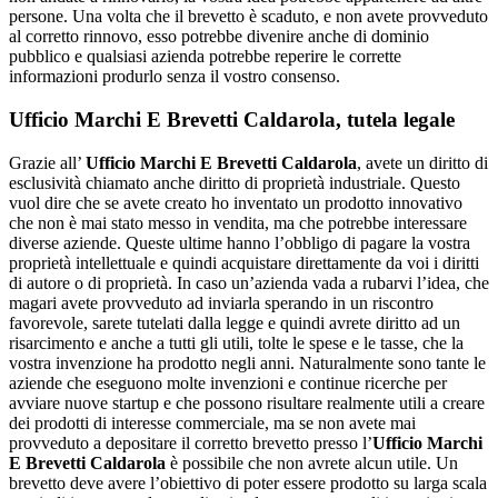
persone. Una volta che il brevetto è scaduto, e non avete provveduto
al corretto rinnovo, esso potrebbe divenire anche di dominio
pubblico e qualsiasi azienda potrebbe reperire le corrette
informazioni produrlo senza il vostro consenso.
Ufficio Marchi E Brevetti Caldarola
, tutela legale
Grazie all’
Ufficio Marchi E Brevetti Caldarola
, avete un diritto di
esclusività chiamato anche diritto di proprietà industriale. Questo
vuol dire che se avete creato ho inventato un prodotto innovativo
che non è mai stato messo in vendita, ma che potrebbe interessare
diverse aziende. Queste ultime hanno l’obbligo di pagare la vostra
proprietà intellettuale e quindi acquistare direttamente da voi i diritti
di autore o di proprietà. In caso un’azienda vada a rubarvi l’idea, che
magari avete provveduto ad inviarla sperando in un riscontro
favorevole, sarete tutelati dalla legge e quindi avrete diritto ad un
risarcimento e anche a tutti gli utili, tolte le spese e le tasse, che la
vostra invenzione ha prodotto negli anni. Naturalmente sono tante le
aziende che eseguono molte invenzioni e continue ricerche per
avviare nuove startup e che possono risultare realmente utili a creare
dei prodotti di interesse commerciale, ma se non avete mai
provveduto a depositare il corretto brevetto presso l’
Ufficio Marchi
E Brevetti Caldarola
è possibile che non avrete alcun utile. Un
brevetto deve avere l’obiettivo di poter essere prodotto su larga scala