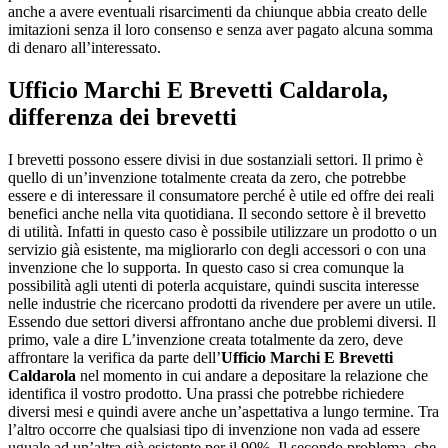
anche a avere eventuali risarcimenti da chiunque abbia creato delle
imitazioni senza il loro consenso e senza aver pagato alcuna somma
di denaro all’interessato.
Ufficio Marchi E Brevetti Caldarola
,
differenza dei brevetti
I brevetti possono essere divisi in due sostanziali settori. Il primo è
quello di un’invenzione totalmente creata da zero, che potrebbe
essere e di interessare il consumatore perché è utile ed offre dei reali
benefici anche nella vita quotidiana. Il secondo settore è il brevetto
di utilità. Infatti in questo caso è possibile utilizzare un prodotto o un
servizio già esistente, ma migliorarlo con degli accessori o con una
invenzione che lo supporta. In questo caso si crea comunque la
possibilità agli utenti di poterla acquistare, quindi suscita interesse
nelle industrie che ricercano prodotti da rivendere per avere un utile.
Essendo due settori diversi affrontano anche due problemi diversi. Il
primo, vale a dire L’invenzione creata totalmente da zero, deve
affrontare la verifica da parte dell’
Ufficio Marchi E Brevetti
Caldarola
nel momento in cui andare a depositare la relazione che
identifica il vostro prodotto. Una prassi che potrebbe richiedere
diversi mesi e quindi avere anche un’aspettativa a lungo termine. Tra
l’altro occorre che qualsiasi tipo di invenzione non vada ad essere
uguale ad un’altra già esistente per il 90%. Il secondo problema, che