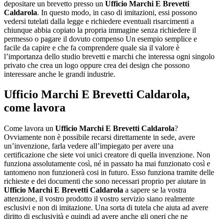
depositare un brevetto presso un
Ufficio Marchi E Brevetti
Caldarola
. In questo modo, in caso di imitazioni, essi possono
vedersi tutelati dalla legge e richiedere eventuali risarcimenti a
chiunque abbia copiato la propria immagine senza richiedere il
permesso o pagare il dovuto compenso Un esempio semplice e
facile da capire e che fa comprendere quale sia il valore è
l’importanza dello studio brevetti e marchi che interessa ogni singolo
privato che crea un logo oppure crea dei design che possono
interessare anche le grandi industrie.
Ufficio Marchi E Brevetti Caldarola
,
come lavora
Come lavora un
Ufficio Marchi E Brevetti Caldarola
?
Ovviamente non è possibile recarsi direttamente in sede, avere
un’invenzione, farla vedere all’impiegato per avere una
certificazione che siete voi unici creatore di quella invenzione. Non
funziona assolutamente così, né in passato ha mai funzionato così e
tantomeno non funzionerà cosi in futuro. Esso funziona tramite delle
richieste e dei documenti che sono necessari proprio per aiutare in
Ufficio Marchi E Brevetti Caldarola
a sapere se la vostra
attenzione, il vostro prodotto il vostro servizio siano realmente
esclusivi e non di imitazione. Una sorta di tutela che aiuta ad avere
diritto di esclusività e quindi ad avere anche gli oneri che ne