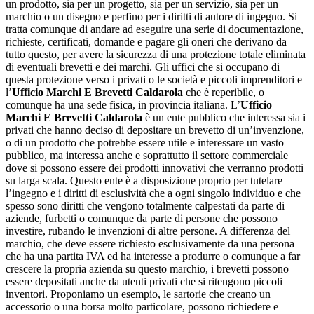
un prodotto, sia per un progetto, sia per un servizio, sia per un
marchio o un disegno e perfino per i diritti di autore di ingegno. Si
tratta comunque di andare ad eseguire una serie di documentazione,
richieste, certificati, domande e pagare gli oneri che derivano da
tutto questo, per avere la sicurezza di una protezione totale eliminata
di eventuali brevetti e dei marchi. Gli uffici che si occupano di
questa protezione verso i privati o le società e piccoli imprenditori e
l’
Ufficio Marchi E Brevetti Caldarola
che è reperibile, o
comunque ha una sede fisica, in provincia italiana. L’
Ufficio
Marchi E Brevetti Caldarola
è un ente pubblico che interessa sia i
privati che hanno deciso di depositare un brevetto di un’invenzione,
o di un prodotto che potrebbe essere utile e interessare un vasto
pubblico, ma interessa anche e soprattutto il settore commerciale
dove si possono essere dei prodotti innovativi che verranno prodotti
su larga scala. Questo ente è a disposizione proprio per tutelare
l’ingegno e i diritti di esclusività che a ogni singolo individuo e che
spesso sono diritti che vengono totalmente calpestati da parte di
aziende, furbetti o comunque da parte di persone che possono
investire, rubando le invenzioni di altre persone. A differenza del
marchio, che deve essere richiesto esclusivamente da una persona
che ha una partita IVA ed ha interesse a produrre o comunque a far
crescere la propria azienda su questo marchio, i brevetti possono
essere depositati anche da utenti privati che si ritengono piccoli
inventori. Proponiamo un esempio, le sartorie che creano un
accessorio o una borsa molto particolare, possono richiedere e