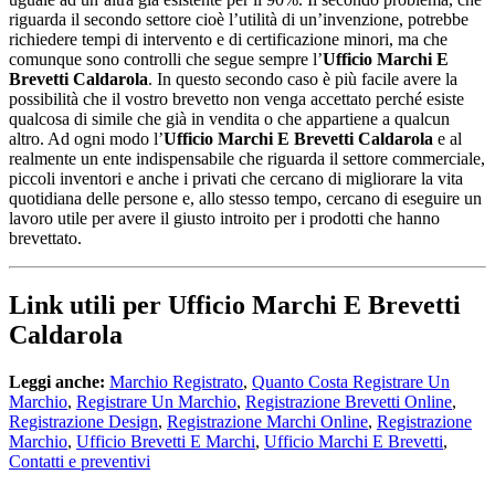
riguarda il secondo settore cioè l’utilità di un’invenzione, potrebbe
richiedere tempi di intervento e di certificazione minori, ma che
comunque sono controlli che segue sempre l’
Ufficio Marchi E
Brevetti Caldarola
. In questo secondo caso è più facile avere la
possibilità che il vostro brevetto non venga accettato perché esiste
qualcosa di simile che già in vendita o che appartiene a qualcun
altro. Ad ogni modo l’
Ufficio Marchi E Brevetti Caldarola
e al
realmente un ente indispensabile che riguarda il settore commerciale,
piccoli inventori e anche i privati che cercano di migliorare la vita
quotidiana delle persone e, allo stesso tempo, cercano di eseguire un
lavoro utile per avere il giusto introito per i prodotti che hanno
brevettato.
Link utili per Ufficio Marchi E Brevetti
Caldarola
Leggi anche:
Marchio Registrato
,
Quanto Costa Registrare Un
Marchio
,
Registrare Un Marchio
,
Registrazione Brevetti Online
,
Registrazione Design
,
Registrazione Marchi Online
,
Registrazione
Marchio
,
Ufficio Brevetti E Marchi
,
Ufficio Marchi E Brevetti
,
Contatti e preventivi