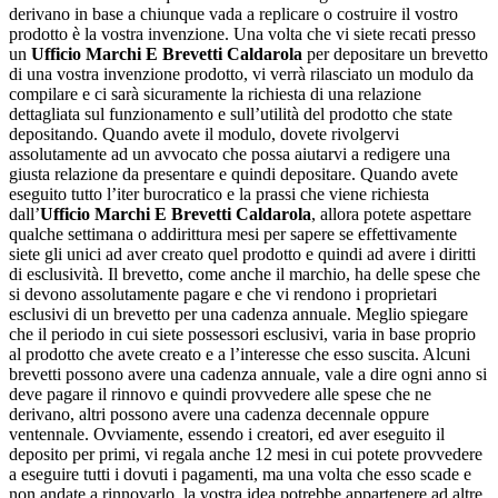
derivano in base a chiunque vada a replicare o costruire il vostro
prodotto è la vostra invenzione. Una volta che vi siete recati presso
un
Ufficio Marchi E Brevetti Caldarola
per depositare un brevetto
di una vostra invenzione prodotto, vi verrà rilasciato un modulo da
compilare e ci sarà sicuramente la richiesta di una relazione
dettagliata sul funzionamento e sull’utilità del prodotto che state
depositando. Quando avete il modulo, dovete rivolgervi
assolutamente ad un avvocato che possa aiutarvi a redigere una
giusta relazione da presentare e quindi depositare. Quando avete
eseguito tutto l’iter burocratico e la prassi che viene richiesta
dall’
Ufficio Marchi E Brevetti Caldarola
, allora potete aspettare
qualche settimana o addirittura mesi per sapere se effettivamente
siete gli unici ad aver creato quel prodotto e quindi ad avere i diritti
di esclusività. Il brevetto, come anche il marchio, ha delle spese che
si devono assolutamente pagare e che vi rendono i proprietari
esclusivi di un brevetto per una cadenza annuale. Meglio spiegare
che il periodo in cui siete possessori esclusivi, varia in base proprio
al prodotto che avete creato e a l’interesse che esso suscita. Alcuni
brevetti possono avere una cadenza annuale, vale a dire ogni anno si
deve pagare il rinnovo e quindi provvedere alle spese che ne
derivano, altri possono avere una cadenza decennale oppure
ventennale. Ovviamente, essendo i creatori, ed aver eseguito il
deposito per primi, vi regala anche 12 mesi in cui potete provvedere
a eseguire tutti i dovuti i pagamenti, ma una volta che esso scade e
non andate a rinnovarlo, la vostra idea potrebbe appartenere ad altre