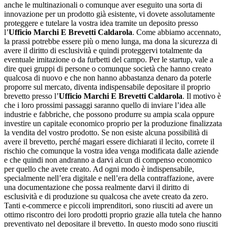
anche le multinazionali o comunque aver eseguito una sorta di
innovazione per un prodotto già esistente, vi dovete assolutamente
proteggere e tutelare la vostra idea tramite un deposito presso
l’
Ufficio Marchi E Brevetti Caldarola
. Come abbiamo accennato,
la prassi potrebbe essere più o meno lunga, ma dona la sicurezza di
avere il diritto di esclusività e quindi proteggervi totalmente da
eventuale imitazione o da furbetti del campo. Per le startup, vale a
dire quei gruppi di persone o comunque società che hanno creato
qualcosa di nuovo e che non hanno abbastanza denaro da poterle
proporre sul mercato, diventa indispensabile depositare il proprio
brevetto presso l’
Ufficio Marchi E Brevetti Caldarola
. Il motivo è
che i loro prossimi passaggi saranno quello di inviare l’idea alle
industrie e fabbriche, che possono produrre su ampia scala oppure
investire un capitale economico proprio per la produzione finalizzata
la vendita del vostro prodotto. Se non esiste alcuna possibilità di
avere il brevetto, perché magari essere dichiarati il lecito, correte il
rischio che comunque la vostra idea venga modificata dalle aziende
e che quindi non andranno a darvi alcun di compenso economico
per quello che avete creato. Ad ogni modo è indispensabile,
specialmente nell’era digitale e nell’era della contraffazione, avere
una documentazione che possa realmente darvi il diritto di
esclusività e di produzione su qualcosa che avete creato da zero.
Tanti e-commerce e piccoli imprenditori, sono riusciti ad avere un
ottimo riscontro dei loro prodotti proprio grazie alla tutela che hanno
preventivato nel depositare il brevetto. In questo modo sono riusciti