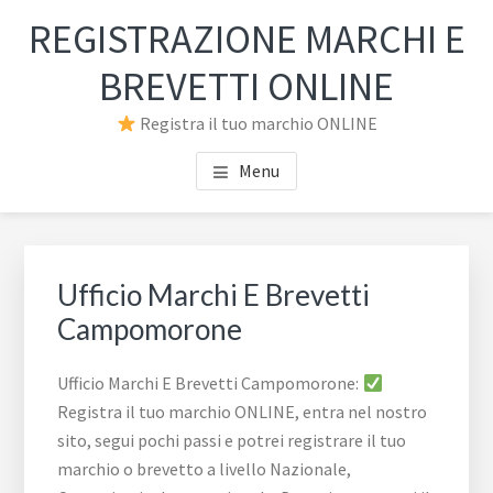
Passa
Passa
REGISTRAZIONE MARCHI E
al
al
contenuto
piè
BREVETTI ONLINE
principale
di
Registra il tuo marchio ONLINE
pagina
Menu
Ufficio Marchi E Brevetti
Campomorone
Ufficio Marchi E Brevetti Campomorone:
Registra il tuo marchio ONLINE, entra nel nostro
sito, segui pochi passi e potrei registrare il tuo
marchio o brevetto a livello Nazionale,