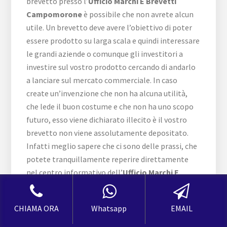
brevetto presso l’
Ufficio Marchi E Brevetti
Campomorone
è possibile che non avrete alcun
utile. Un brevetto deve avere l’obiettivo di poter
essere prodotto su larga scala e quindi interessare
le grandi aziende o comunque gli investitori a
investire sul vostro prodotto cercando di andarlo
a lanciare sul mercato commerciale. In caso
create un’invenzione che non ha alcuna utilità,
che lede il buon costume e che non ha uno scopo
futuro, esso viene dichiarato illecito è il vostro
brevetto non viene assolutamente depositato.
Infatti meglio sapere che ci sono delle prassi, che
potete tranquillamente reperire direttamente
nel centro informativo dell’
Ufficio Marchi E
Brevetti Campomorone
, per poter avere la
garanzia di un brevetto che venga dichiarato
CHIAMA ORA
Whatsapp
EMAIL
lecito e quindi possa essere di totale esclusività
del richiedente. Tra l’altro, grazie proprio