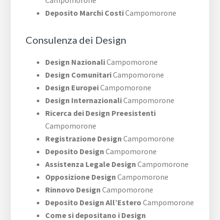
Campomorone
Deposito Marchi Costi
Campomorone
Consulenza dei Design
Design Nazionali
Campomorone
Design Comunitari
Campomorone
Design Europei
Campomorone
Design Internazionali
Campomorone
Ricerca dei Design Preesistenti
Campomorone
Registrazione Design
Campomorone
Deposito Design
Campomorone
Assistenza Legale Design
Campomorone
Opposizione Design
Campomorone
Rinnovo Design
Campomorone
Deposito Design All’Estero
Campomorone
Come si depositano i Design