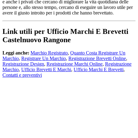
e anche i privati che cercano di migliorare la vita quotidiana delle
persone e, allo stesso tempo, cercano di eseguire un lavoro utile per
avere il giusto introito per i prodotti che hanno brevettato.
Link utili per Ufficio Marchi E Brevetti
Castelnuovo Rangone
Leggi anche:
Marchio Registrato
,
Quanto Costa Registrare Un
Marchio
,
Registrare Un Marchio
,
Registrazione Brevetti Online
,
Registrazione Design
,
Registrazione Marchi Online
,
Registrazione
Marchio
,
Ufficio Brevetti E Marchi
,
Ufficio Marchi E Brevetti
,
Contatti e preventivi