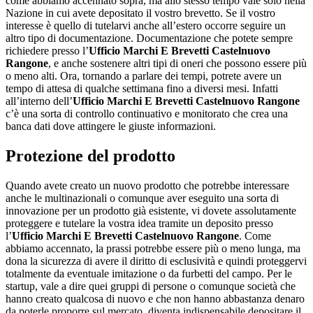
come abbiamo accennato sopra, ma allo stesso tempo vale solo nella
Nazione in cui avete depositato il vostro brevetto. Se il vostro
interesse è quello di tutelarvi anche all’estero occorre seguire un
altro tipo di documentazione. Documentazione che potete sempre
richiedere presso l’
Ufficio Marchi E Brevetti Castelnuovo
Rangone
, e anche sostenere altri tipi di oneri che possono essere più
o meno alti. Ora, tornando a parlare dei tempi, potrete avere un
tempo di attesa di qualche settimana fino a diversi mesi. Infatti
all’interno dell’
Ufficio Marchi E Brevetti Castelnuovo Rangone
c’è una sorta di controllo continuativo e monitorato che crea una
banca dati dove attingere le giuste informazioni.
Protezione del prodotto
Quando avete creato un nuovo prodotto che potrebbe interessare
anche le multinazionali o comunque aver eseguito una sorta di
innovazione per un prodotto già esistente, vi dovete assolutamente
proteggere e tutelare la vostra idea tramite un deposito presso
l’
Ufficio Marchi E Brevetti Castelnuovo Rangone
. Come
abbiamo accennato, la prassi potrebbe essere più o meno lunga, ma
dona la sicurezza di avere il diritto di esclusività e quindi proteggervi
totalmente da eventuale imitazione o da furbetti del campo. Per le
startup, vale a dire quei gruppi di persone o comunque società che
hanno creato qualcosa di nuovo e che non hanno abbastanza denaro
da poterle proporre sul mercato, diventa indispensabile depositare il