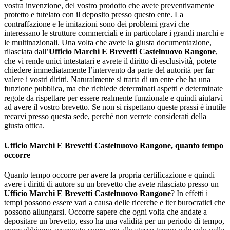
vostra invenzione, del vostro prodotto che avete preventivamente
protetto e tutelato con il deposito presso questo ente. La
contraffazione e le imitazioni sono dei problemi gravi che
interessano le strutture commerciali e in particolare i grandi marchi e
le multinazionali. Una volta che avete la giusta documentazione,
rilasciata dall’
Ufficio Marchi E Brevetti Castelnuovo Rangone
,
che vi rende unici intestatari e avrete il diritto di esclusività, potete
chiedere immediatamente l’intervento da parte del autorità per far
valere i vostri diritti. Naturalmente si tratta di un ente che ha una
funzione pubblica, ma che richiede determinati aspetti e determinate
regole da rispettare per essere realmente funzionale e quindi aiutarvi
ad avere il vostro brevetto. Se non si rispettano queste prassi è inutile
recarvi presso questa sede, perché non verrete considerati della
giusta ottica.
Ufficio Marchi E Brevetti Castelnuovo Rangone
, quanto tempo
occorre
Quanto tempo occorre per avere la propria certificazione e quindi
avere i diritti di autore su un brevetto che avete rilasciato presso un
Ufficio Marchi E Brevetti Castelnuovo Rangone
? In effetti i
tempi possono essere vari a causa delle ricerche e iter burocratici che
possono allungarsi. Occorre sapere che ogni volta che andate a
depositare un brevetto, esso ha una validità per un periodo di tempo,