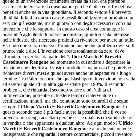
quello di un’invenzione totalmente creata da zero, che potrebbe
essere e di interessare il consumatore perché è utile ed offre dei reali
benefici anche nella vita quotidiana. Il secondo settore è il brevetto
di utilità. Infatti in questo caso è possibile utilizzare un prodotto o un
servizio già esistente, ma migliorarlo con degli accessori o con una
invenzione che lo supporta. In questo caso si crea comunque la
possibilità agli utenti di poterla acquistare, quindi suscita interesse
nelle industrie che ricercano prodotti da rivendere per avere un utile.
Essendo due settori diversi affrontano anche due problemi diversi. Il
primo, vale a dire L’invenzione creata totalmente da zero, deve
affrontare la verifica da parte dell’
Ufficio Marchi E Brevetti
Castelnuovo Rangone
nel momento in cui andare a depositare la
relazione che identifica il vostro prodotto. Una prassi che potrebbe
richiedere diversi mesi e quindi avere anche un’aspettativa a lungo
termine. Tra l’altro occorre che qualsiasi tipo di invenzione non vada
ad essere uguale ad un’altra già esistente per il 90%. Il secondo
problema, che riguarda il secondo settore cioè l’utilità di
un’invenzione, potrebbe richiedere tempi di intervento e di
certificazione minori, ma che comunque sono controlli che segue
sempre l’
Ufficio Marchi E Brevetti Castelnuovo Rangone
. In
questo secondo caso è più facile avere la possibilità che il vostro
brevetto non venga accettato perché esiste qualcosa di simile che già
in vendita o che appartiene a qualcun altro. Ad ogni modo l’
Ufficio
Marchi E Brevetti Castelnuovo Rangone
e al realmente un ente
indispensabile che riguarda il settore commerciale, piccoli inventori