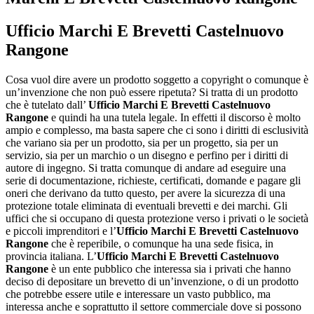
Ufficio Marchi E Brevetti Castelnuovo
Rangone
Cosa vuol dire avere un prodotto soggetto a copyright o comunque è
un’invenzione che non può essere ripetuta? Si tratta di un prodotto
che è tutelato dall’
Ufficio Marchi E Brevetti Castelnuovo
Rangone
e quindi ha una tutela legale. In effetti il discorso è molto
ampio e complesso, ma basta sapere che ci sono i diritti di esclusività
che variano sia per un prodotto, sia per un progetto, sia per un
servizio, sia per un marchio o un disegno e perfino per i diritti di
autore di ingegno. Si tratta comunque di andare ad eseguire una
serie di documentazione, richieste, certificati, domande e pagare gli
oneri che derivano da tutto questo, per avere la sicurezza di una
protezione totale eliminata di eventuali brevetti e dei marchi. Gli
uffici che si occupano di questa protezione verso i privati o le società
e piccoli imprenditori e l’
Ufficio Marchi E Brevetti Castelnuovo
Rangone
che è reperibile, o comunque ha una sede fisica, in
provincia italiana. L’
Ufficio Marchi E Brevetti Castelnuovo
Rangone
è un ente pubblico che interessa sia i privati che hanno
deciso di depositare un brevetto di un’invenzione, o di un prodotto
che potrebbe essere utile e interessare un vasto pubblico, ma
interessa anche e soprattutto il settore commerciale dove si possono