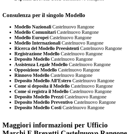
Consulenza per il singolo Modello
Modello Nazionali
Castelnuovo Rangone
Modello Comunitari
Castelnuovo Rangone
Modello Europei
Castelnuovo Rangone
Modello Internazionali
Castelnuovo Rangone
Ricerca del Modello Preesistenti
Castelnuovo Rangone
Registrazione Modello
Castelnuovo Rangone
Deposito Modello
Castelnuovo Rangone
Assistenza Legale Modello
Castelnuovo Rangone
Opposizione Modello
Castelnuovo Rangone
Rinnovo Modello
Castelnuovo Rangone
Deposito Modello All’Estero
Castelnuovo Rangone
Come si deposita il Modello
Castelnuovo Rangone
Come si registra il Modello
Castelnuovo Rangone
Deposito Modello Prezzi
Castelnuovo Rangone
Deposito Modello Preventivo
Castelnuovo Rangone
Deposito Modello Costi
Castelnuovo Rangone
Maggiori informazioni per Ufficio
Marchi E Brevetti Castelnuovo Rangone