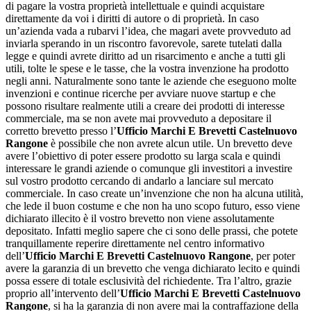
di pagare la vostra proprietà intellettuale e quindi acquistare
direttamente da voi i diritti di autore o di proprietà. In caso
un’azienda vada a rubarvi l’idea, che magari avete provveduto ad
inviarla sperando in un riscontro favorevole, sarete tutelati dalla
legge e quindi avrete diritto ad un risarcimento e anche a tutti gli
utili, tolte le spese e le tasse, che la vostra invenzione ha prodotto
negli anni. Naturalmente sono tante le aziende che eseguono molte
invenzioni e continue ricerche per avviare nuove startup e che
possono risultare realmente utili a creare dei prodotti di interesse
commerciale, ma se non avete mai provveduto a depositare il
corretto brevetto presso l’
Ufficio Marchi E Brevetti Castelnuovo
Rangone
è possibile che non avrete alcun utile. Un brevetto deve
avere l’obiettivo di poter essere prodotto su larga scala e quindi
interessare le grandi aziende o comunque gli investitori a investire
sul vostro prodotto cercando di andarlo a lanciare sul mercato
commerciale. In caso create un’invenzione che non ha alcuna utilità,
che lede il buon costume e che non ha uno scopo futuro, esso viene
dichiarato illecito è il vostro brevetto non viene assolutamente
depositato. Infatti meglio sapere che ci sono delle prassi, che potete
tranquillamente reperire direttamente nel centro informativo
dell’
Ufficio Marchi E Brevetti Castelnuovo Rangone
, per poter
avere la garanzia di un brevetto che venga dichiarato lecito e quindi
possa essere di totale esclusività del richiedente. Tra l’altro, grazie
proprio all’intervento dell’
Ufficio Marchi E Brevetti Castelnuovo
Rangone
, si ha la garanzia di non avere mai la contraffazione della