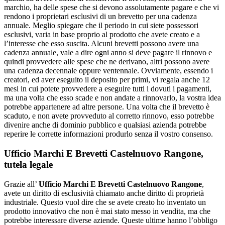
marchio, ha delle spese che si devono assolutamente pagare e che vi
rendono i proprietari esclusivi di un brevetto per una cadenza
annuale. Meglio spiegare che il periodo in cui siete possessori
esclusivi, varia in base proprio al prodotto che avete creato e a
l’interesse che esso suscita. Alcuni brevetti possono avere una
cadenza annuale, vale a dire ogni anno si deve pagare il rinnovo e
quindi provvedere alle spese che ne derivano, altri possono avere
una cadenza decennale oppure ventennale. Ovviamente, essendo i
creatori, ed aver eseguito il deposito per primi, vi regala anche 12
mesi in cui potete provvedere a eseguire tutti i dovuti i pagamenti,
ma una volta che esso scade e non andate a rinnovarlo, la vostra idea
potrebbe appartenere ad altre persone. Una volta che il brevetto è
scaduto, e non avete provveduto al corretto rinnovo, esso potrebbe
divenire anche di dominio pubblico e qualsiasi azienda potrebbe
reperire le corrette informazioni produrlo senza il vostro consenso.
Ufficio Marchi E Brevetti Castelnuovo Rangone
,
tutela legale
Grazie all’
Ufficio Marchi E Brevetti Castelnuovo Rangone
,
avete un diritto di esclusività chiamato anche diritto di proprietà
industriale. Questo vuol dire che se avete creato ho inventato un
prodotto innovativo che non è mai stato messo in vendita, ma che
potrebbe interessare diverse aziende. Queste ultime hanno l’obbligo