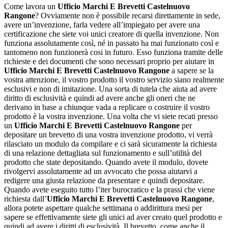
Come lavora un
Ufficio Marchi E Brevetti Castelnuovo
Rangone
? Ovviamente non è possibile recarsi direttamente in sede,
avere un’invenzione, farla vedere all’impiegato per avere una
certificazione che siete voi unici creatore di quella invenzione. Non
funziona assolutamente così, né in passato ha mai funzionato così e
tantomeno non funzionerà cosi in futuro. Esso funziona tramite delle
richieste e dei documenti che sono necessari proprio per aiutare in
Ufficio Marchi E Brevetti Castelnuovo Rangone
a sapere se la
vostra attenzione, il vostro prodotto il vostro servizio siano realmente
esclusivi e non di imitazione. Una sorta di tutela che aiuta ad avere
diritto di esclusività e quindi ad avere anche gli oneri che ne
derivano in base a chiunque vada a replicare o costruire il vostro
prodotto è la vostra invenzione. Una volta che vi siete recati presso
un
Ufficio Marchi E Brevetti Castelnuovo Rangone
per
depositare un brevetto di una vostra invenzione prodotto, vi verrà
rilasciato un modulo da compilare e ci sarà sicuramente la richiesta
di una relazione dettagliata sul funzionamento e sull’utilità del
prodotto che state depositando. Quando avete il modulo, dovete
rivolgervi assolutamente ad un avvocato che possa aiutarvi a
redigere una giusta relazione da presentare e quindi depositare.
Quando avete eseguito tutto l’iter burocratico e la prassi che viene
richiesta dall’
Ufficio Marchi E Brevetti Castelnuovo Rangone
,
allora potete aspettare qualche settimana o addirittura mesi per
sapere se effettivamente siete gli unici ad aver creato quel prodotto e
quindi ad avere i diritti di esclusività. Il brevetto, come anche il