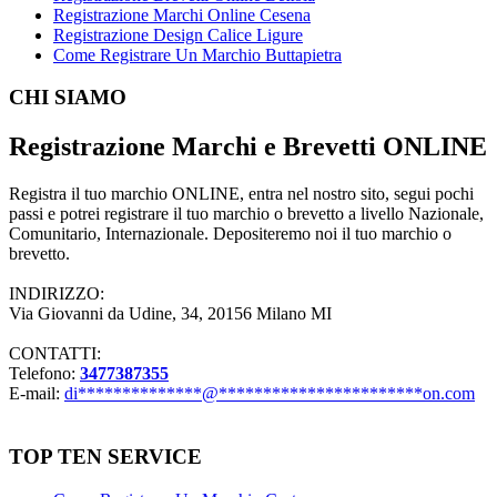
Registrazione Marchi Online Cesena
Registrazione Design Calice Ligure
Come Registrare Un Marchio Buttapietra
Footer
CHI SIAMO
Registrazione Marchi e Brevetti ONLINE
Registra il tuo marchio ONLINE, entra nel nostro sito, segui pochi
passi e potrei registrare il tuo marchio o brevetto a livello Nazionale,
Comunitario, Internazionale. Depositeremo noi il tuo marchio o
brevetto.
INDIRIZZO:
Via Giovanni da Udine, 34, 20156 Milano MI
CONTATTI:
Telefono:
3477387355
E-mail:
di
**************
@
***********************
on.com
TOP TEN SERVICE